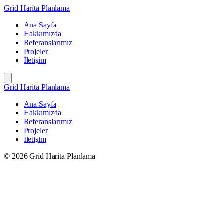
İçeriğe
Grid Harita Planlama
geç
Ana Sayfa
Hakkımızda
Referanslarımız
Projeler
İletişim
Grid Harita Planlama
Ana Sayfa
Hakkımızda
Referanslarımız
Projeler
İletişim
© 2026 Grid Harita Planlama