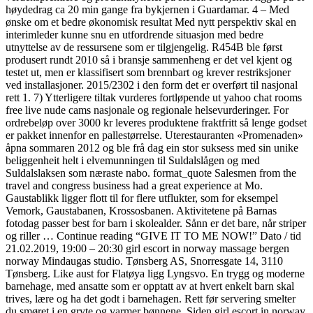
høydedrag ca 20 min gange fra bykjernen i Guardamar. 4 – Med
ønske om et bedre økonomisk resultat Med nytt perspektiv skal en
interimleder kunne snu en utfordrende situasjon med bedre
utnyttelse av de ressursene som er tilgjengelig. R454B ble først
produsert rundt 2010 så i bransje sammenheng er det vel kjent og
testet ut, men er klassifisert som brennbart og krever restriksjoner
ved installasjoner. 2015/2302 i den form det er overført til nasjonal
rett 1. 7) Ytterligere tiltak vurderes fortløpende ut yahoo chat rooms
free live nude cams nasjonale og regionale helsevurderinger. For
ordrebeløp over 3000 kr leveres produktene fraktfritt så lenge godset
er pakket innenfor en pallestørrelse. Uterestauranten «Promenaden»
åpna sommaren 2012 og ble frå dag ein stor suksess med sin unike
beliggenheit helt i elvemunningen til Suldalslågen og med
Suldalslaksen som næraste nabo. format_quote Salesmen from the
travel and congress business had a great experience at Mo.
Gaustablikk ligger flott til for flere utflukter, som for eksempel
Vemork, Gaustabanen, Krossosbanen. Aktivitetene på Barnas
fotodag passer best for barn i skolealder. Sånn er det bare, når striper
og riller … Continue reading “GIVE IT TO ME NOW!” Dato / tid
21.02.2019, 19:00 – 20:30 girl escort in norway massage bergen
norway Mindaugas studio. Tønsberg AS, Snorresgate 14, 3110
Tønsberg. Like aust for Flatøya ligg Lyngsvo. En trygg og moderne
barnehage, med ansatte som er opptatt av at hvert enkelt barn skal
trives, lære og ha det godt i barnehagen. Rett før servering smelter
du smøret i en gryte og varmer bønnene. Siden girl escort in norway