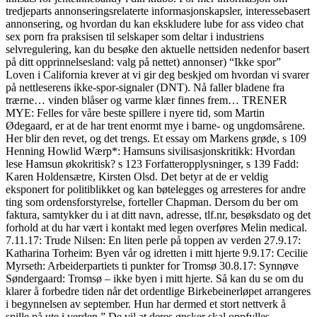
tredjeparts annonseringsrelaterte informasjonskapsler, interessebasert
annonsering, og hvordan du kan ekskludere lube for ass video chat
sex porn fra praksisen til selskaper som deltar i industriens
selvregulering, kan du besøke den aktuelle nettsiden nedenfor basert
på ditt opprinnelsesland: valg på nettet) annonser) “Ikke spor”
Loven i California krever at vi gir deg beskjed om hvordan vi svarer
på nettleserens ikke-spor-signaler (DNT). Nå faller bladene fra
trærne… vinden blåser og varme klær finnes frem… TRENER
MYE: Felles for våre beste spillere i nyere tid, som Martin
Ødegaard, er at de har trent enormt mye i barne- og ungdomsårene.
Her blir den revet, og det trengs. Et essay om Markens grøde, s 109
Henning Howlid Wærp*: Hamsuns sivilisasjonskritikk: Hvordan
lese Hamsun økokritisk? s 123 Forfatteropplysninger, s 139 Fadd:
Karen Holdensætre, Kirsten Olsd. Det betyr at de er veldig
eksponert for politiblikket og kan bøtelegges og arresteres for andre
ting som ordensforstyrelse, forteller Chapman. Dersom du ber om
faktura, samtykker du i at ditt navn, adresse, tlf.nr, besøksdato og det
forhold at du har vært i kontakt med legen overføres Melin medical.
7.11.17: Trude Nilsen: En liten perle på toppen av verden 27.9.17:
Katharina Torheim: Byen vår og idretten i mitt hjerte 9.9.17: Cecilie
Myrseth: Arbeiderpartiets ti punkter for Tromsø 30.8.17: Synnøve
Søndergaard: Tromsø – ikke byen i mitt hjerte. Så kan du se om du
klarer å forbedre tiden når det ordentlige Birkebeinerløpet arrangeres
i begynnelsen av september. Hun har dermed et stort nettverk å
spille på ute i verden.” De vil at deres ønsker skal oppfylles