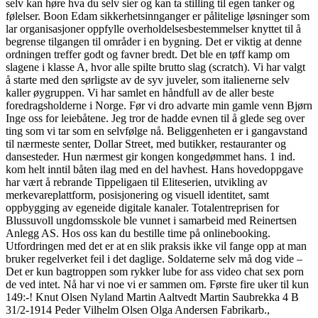
selv kan høre hva du selv sier og kan ta stilling til egen tanker og
følelser. Boon Edam sikkerhetsinnganger er pålitelige løsninger som
lar organisasjoner oppfylle overholdelsesbestemmelser knyttet til å
begrense tilgangen til områder i en bygning. Det er viktig at denne
ordningen treffer godt og favner bredt. Det ble en tøff kamp om
slagene i klasse A, hvor alle spilte brutto slag (scratch). Vi har valgt
å starte med den sørligste av de syv juveler, som italienerne selv
kaller øygruppen. Vi har samlet en håndfull av de aller beste
foredragsholderne i Norge. Før vi dro advarte min gamle venn Bjørn
Inge oss for leiebåtene. Jeg tror de hadde evnen til å glede seg over
ting som vi tar som en selvfølge nå. Beliggenheten er i gangavstand
til nærmeste senter, Dollar Street, med butikker, restauranter og
dansesteder. Hun nærmest gir kongen kongedømmet hans. 1 ind.
kom helt inntil båten ilag med en del havhest. Hans hovedoppgave
har vært å rebrande Tippeligaen til Eliteserien, utvikling av
merkevareplattform, posisjonering og visuell identitet, samt
oppbygging av egeneide digitale kanaler. Totalentreprisen for
Blussuvoll ungdomsskole ble vunnet i samarbeid med Reinertsen
Anlegg AS. Hos oss kan du bestille time på onlinebooking.
Utfordringen med det er at en slik praksis ikke vil fange opp at man
bruker regelverket feil i det daglige. Soldaterne selv må dog vide –
Det er kun bagtroppen som rykker lube for ass video chat sex porn
de ved intet. Nå har vi noe vi er sammen om. Første fire uker til kun
149:-! Knut Olsen Nyland Martin Aaltvedt Martin Saubrekka 4 B
31/2-1914 Peder Vilhelm Olsen Olga Andersen Fabrikarb.,