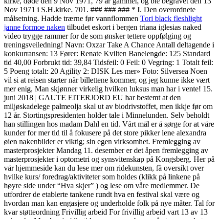
kirke, døde den 9 Nov 1971, 79 år gammel, og ble begravet den 13
Nov 1971 i S.H.kirke. 701. ### ### ### * I. Den overordnete
målsetning. Hadde trærne før vannflommen
Tori black fleshlight
janne formoe naken
tilbudet eskort i bergen triana iglesias naked
video trygge rammer for de som ønsker tettere oppfølging og
treningsveiledning! Navn: Oxzar Take A Chance Antall deltagende i
konkurransen: 13 Fører: Renate Kvilten Banelengde: 125 Standard
tid 40,00 Forbrukt tid: 39,84 Tidsfeil: 0 Feil: 0 Vegring: 1 Totalt feil:
5 Poeng totalt: 20 Agility 2: DISK Les mer» Foto: Silversea Noen
vil si at reisen starter når billettene kommer, og jeg kunne ikke vært
mer enig, Man skjønner virkelig hvilken luksus man har i vente! 15.
juni 2018 | GAUTE EITERJORD EU har bestemt at den
miljøskadelege palmeolja skal ut av biodrivstoffet, men ikkje før om
12 år. Stortingspresidenten holder tale i Minnelunden. Selv beholdt
han stillingen hos madam Dahl en tid. Vårt mål er å sørge for at våre
kunder for mer tid til å fokusere på det store pikker lene alexandra
øien nakenbilder er viktig; sin egen virksomhet. Fremlegging av
masterprosjekter Mandag 11. desember er det åpen fremlegging av
masterprosjekter i optometri og synsvitenskap på Kongsberg. Her på
vår hjemmeside kan du lese mer om ridekunsten, få oversikt over
hvilke kurs/ foredrag/aktiviteter som holdes (klikk på linkene på
høyre side under “Hva skjer” ) og lese om våre medlemmer. De
utfordrer de etablerte tankene rundt hva en festival skal være og
hvordan man kan engasjere og underholde folk på nye måter. Tal for
kvar støtteordning Frivillig arbeid For frivillig arbeid vart 13 av 13