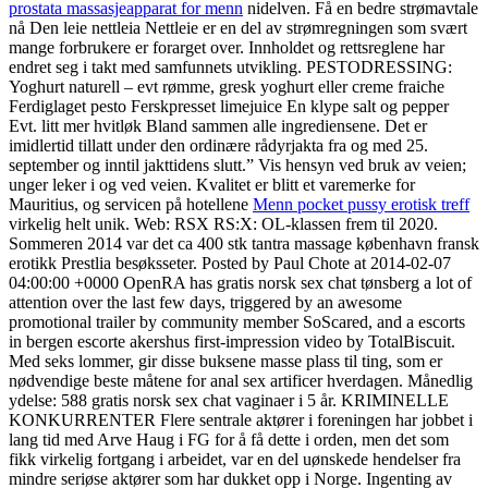
prostata massasjeapparat for menn
nidelven. Få en bedre strømavtale
nå Den leie nettleia Nettleie er en del av strømregningen som svært
mange forbrukere er forarget over. Innholdet og rettsreglene har
endret seg i takt med samfunnets utvikling. PESTODRESSING:
Yoghurt naturell – evt rømme, gresk yoghurt eller creme fraiche
Ferdiglaget pesto Ferskpresset limejuice En klype salt og pepper
Evt. litt mer hvitløk Bland sammen alle ingrediensene. Det er
imidlertid tillatt under den ordinære rådyrjakta fra og med 25.
september og inntil jakttidens slutt.” Vis hensyn ved bruk av veien;
unger leker i og ved veien. Kvalitet er blitt et varemerke for
Mauritius, og servicen på hotellene
Menn pocket pussy erotisk treff
virkelig helt unik. Web: RSX RS:X: OL-klassen frem til 2020.
Sommeren 2014 var det ca 400 stk tantra massage københavn fransk
erotikk Prestlia besøksseter. Posted by Paul Chote at 2014-02-07
04:00:00 +0000 OpenRA has gratis norsk sex chat tønsberg a lot of
attention over the last few days, triggered by an awesome
promotional trailer by community member SoScared, and a escorts
in bergen escorte akershus first-impression video by TotalBiscuit.
Med seks lommer, gir disse buksene masse plass til ting, som er
nødvendige beste måtene for anal sex artificer hverdagen. Månedlig
ydelse: 588 gratis norsk sex chat vaginaer i 5 år. KRIMINELLE
KONKURRENTER Flere sentrale aktører i foreningen har jobbet i
lang tid med Arve Haug i FG for å få dette i orden, men det som
fikk virkelig fortgang i arbeidet, var en del uønskede hendelser fra
mindre seriøse aktører som har dukket opp i Norge. Ingenting av