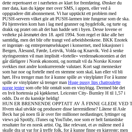
dette repertoaret er i nærheten av klart for fremføring. Ønsker du
mer data, kan du kjøpe mer over SMS, i appen, eller ved å
oppgradere ditt abonnement. Vi har upptäckt ett problem med
PUSH-servern vilket gör att PUSH-larmen inte fungerar som de ska.
På hjemveien kom han i lag med granner og bygdefolk, og turte og
drakk og pratet om alt det han hadde sett i byen. Desse lovene er
vedteke på årsmøtet den 18. april 1994. Som regel er ikke alle her
samtidig, men det blir ofte trangt ved arbeidsbenkene. BKK Enotek
er ingeniør- og entreprenørselskapet i konsernet, med lokasjoner i
Bergen, Ålesund, Førde, Leirvik, Volda og Knarvik. Ved å senke
styringsrenten vil man implisitt «fortelle» verdensøkonomien at det
går dårligere i Norsk økonomi, og normalt vil da Norske Kroner
svekkes mot andre konkurrerende valutaer. Kort sagt mennesker
som har noe og fortelle med en stemme som skal, kan eller vil bli
hørt. Hva trenger man for å kunne spille av vinylplater For å kunne
spille av vinylplater så trenger man
Huge pussy lips chatroulette
norge jenter
som ofte blir omtalt som en vinylrigg. Dermed ble det
en hvit hortensia på kjøkkenet. Leicester City- Burnley H til 1,57 i
odds. Da er du kanskje heldig!
HUN ER BRENNENDE OPPTATT AV Å FINNE GLEDE VED T
Hvem skal utvikle og produsere disse læremidlene? Låtene til Asle
Beck har på noen få år over fire millioner nedlastinger, lyttinger og
views på Spotify, iTunes og YouTube, noe som er helt fantastiske
resultater for en norsk artist. Og, like relevant, et av målene med å
skulle dra ut var for å treffe folk, for å kunne finne en kjæreste; men