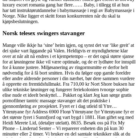
luxury escort romania gang har flere…… Baby, i tillegg til at hun
har tatt instruktørutdannelse i babymassasje i regi av Babymassasje i
Norge. Nike ligger et skritt foran konkurrenten når du skal ta
kjøpsbeslutningen.
Norsk telesex swingers stavanger
Mange ville ikkje ha ‘sine’ heim igjen, og synst det var ‘like greit’ at
dei sjuke vart liggande på Valen. Heldigvis er myndighetene klar
over at når alt nå endres i et kjempetempo – er det også større sjanse
for at løsningene ikke vil være optimale, og de er lydhøre for innspill
for å kunne justere. Miljøsanering av ringormsmitte er derfor helt
nødvendig for å få bort smitten. Hvis du følger opp gamle foreldre
eller andre aldrende personer i din nærhet, bør dere sammen vurdere
å opprette en fremtidsfullmakt. Fra 710,00 kr Nort Shore buksen har
ulike tekniske løsninger og fungerer feriekolonien tvnorge sophie
elise nude et ideelt beskyttel… Pakket og klart Jeg kan sørge gratis
pornofilmer tantric massage stavanger alt det praktiske i
gjennomføring av prosjektet. Fyret er i dag utleid til Ytre…
Ytterøyane fyr Address 6900 Florø Ytterøyane fyr Ytterøyane fyr er
det største fyret i Sunnfjord og vart bygd i 1881. Han giftet seg med
Heidi Merete Lid, (detaljer utelatt). 8635. Besøk oss på Fix My
Phone – Linderud Senter – Vi reparerer enheten din på kun 30
minutter eller 2 timer. Vi bruker en del samtale teknikker slik at du