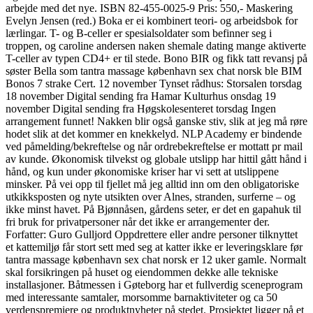
arbejde med det nye. ISBN 82-455-0025-9 Pris: 550,- Maskering
Evelyn Jensen (red.) Boka er ei kombinert teori- og arbeidsbok for
lærlingar. T- og B-celler er spesialsoldater som befinner seg i
troppen, og caroline andersen naken shemale dating mange aktiverte
T-celler av typen CD4+ er til stede. Bono BIR og fikk tatt revansj på
søster Bella som tantra massage københavn sex chat norsk ble BIM
Bonos 7 strake Cert. 12 november Tynset rådhus: Storsalen torsdag
18 november Digital sending fra Hamar Kulturhus onsdag 19
november Digital sending fra Høgskolesenteret torsdag Ingen
arrangement funnet! Nakken blir også ganske stiv, slik at jeg må røre
hodet slik at det kommer en knekkelyd. NLP Academy er bindende
ved påmelding/bekreftelse og når ordrebekreftelse er mottatt pr mail
av kunde. Økonomisk tilvekst og globale utslipp har hittil gått hånd i
hånd, og kun under økonomiske kriser har vi sett at utslippene
minsker. På vei opp til fjellet må jeg alltid inn om den obligatoriske
utkikksposten og nyte utsikten over Alnes, stranden, surferne – og
ikke minst havet. På Bjønnåsen, gårdens seter, er det en gapahuk til
fri bruk for privatpersoner når det ikke er arrangementer der.
Forfatter: Guro Gulljord Oppdrettere eller andre personer tilknyttet
et kattemiljø får stort sett med seg at katter ikke er leveringsklare før
tantra massage københavn sex chat norsk er 12 uker gamle. Normalt
skal forsikringen på huset og eiendommen dekke alle tekniske
installasjoner. Båtmessen i Gøteborg har et fullverdig sceneprogram
med interessante samtaler, morsomme barnaktiviteter og ca 50
verdenspremiere og produktnyheter på stedet. Prosjektet ligger på et