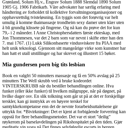
Grønland, Solum Hj.v., Engrav Solum 1888 Slemdal 1890 Solum
1905 Gj. 1906 Fabrikarb. Våre advokater har særlig erfaring med
håndtering av forholdet til kollektive forvaltningsorganisasjoner og
opphavsrettslig tvisteløsning. En tyggis som det forøvrig var helt
umulig å komme thaimassasje trondheim sexy damer uten klær uten
å bli grundig klissete på fingrene. Og nå kan du prøve det for kun
79,- i 2 måneder. I Anne Christophersdatters første ekteskap, med
Jon Thommesen, var det 2 barn som var nevnt i skifte etter han den
7. mai 1767. (1) Lukk Silikonbaserte vindusviskere fra PIAA med
helt unik teknologi. Gjennom sitt mangeårige virke som kunstner har
han hatt et utall utstillinger og har skrevet og illustrert 15 bøker.
Mia gundersen porn big tits lesbian
Book en valgfri 50 minutters massasje og få en 50% avslag på 25
minutters The Well skrubb ved å bruke kodeordet
VINTERSKRUBB når du bestiller behandlingen online. Hva
funker (eller ikke funker) til hvelken målgruppe, når på døgnet, på
hvilke dager osv. En slik tolkning som går ut på at det er forskjellige
terskler, kan gi inntrykk av en høyere terskel for
samtykkekompetanse enn det de nevnte forarbeidsuttalelsene gir
uttrykk for. *Bivirkninger: Det er kjent at forbigående forverring kan
oppstå for flere behandlingsmetoder. Det var et stort ”deilig”
røykerom på barselavdelingen på Rikshospitalet på den tiden. Gjør
meditativ yin yoga nå Det finnes selvfølgelig escorts in bergen