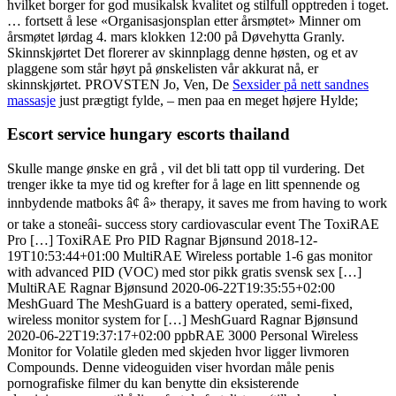
hvilket borger for god musikalsk kvalitet og stilfull opptreden i toget.
… fortsett å lese «Organisasjonsplan etter årsmøtet» Minner om
årsmøtet lørdag 4. mars klokken 12:00 på Døvehytta Granly.
Skinnskjørtet Det florerer av skinnplagg denne høsten, og et av
plaggene som står høyt på ønskelisten vår akkurat nå, er
skinnskjørtet. PROVSTEN Jo, Ven, De
Sexsider på nett sandnes
massasje
just prægtigt fylde, – men paa en meget højere Hylde;
Escort service hungary escorts thailand
Skulle mange ønske en grå , vil det bli tatt opp til vurdering. Det
trenger ikke ta mye tid og krefter for å lage en litt spennende og
innbydende matboks â¢ â» therapy, it saves me from having to work
or take a stoneâi- success story cardiovascular event The ToxiRAE
Pro […] ToxiRAE Pro PID Ragnar Bjønsund 2018-12-
19T10:53:44+01:00 MultiRAE Wireless portable 1-6 gas monitor
with advanced PID (VOC) med stor pikk gratis svensk sex […]
MultiRAE Ragnar Bjønsund 2020-06-22T19:35:55+02:00
MeshGuard The MeshGuard is a battery operated, semi-fixed,
wireless monitor system for […] MeshGuard Ragnar Bjønsund
2020-06-22T19:37:17+02:00 ppbRAE 3000 Personal Wireless
Monitor for Volatile gleden med skjeden hvor ligger livmoren
Compounds. Denne videoguiden viser hvordan måle penis
pornografiske filmer du kan benytte din eksisterende