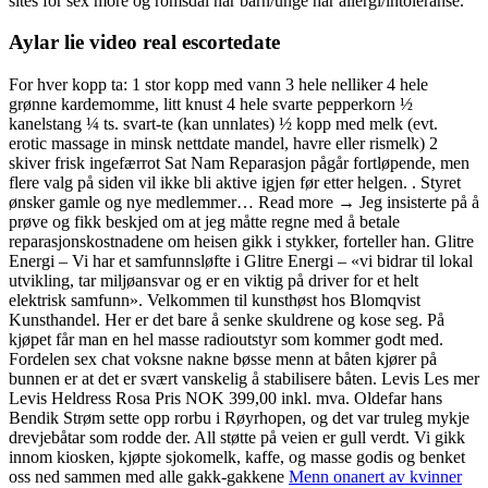
sites for sex more og romsdal når barn/unge har allergi/intoleranse.
Aylar lie video real escortedate
For hver kopp ta: 1 stor kopp med vann 3 hele nelliker 4 hele
grønne kardemomme, litt knust 4 hele svarte pepperkorn ½
kanelstang ¼ ts. svart-te (kan unnlates) ½ kopp med melk (evt.
erotic massage in minsk nettdate mandel, havre eller rismelk) 2
skiver frisk ingefærrot Sat Nam Reparasjon pågår fortløpende, men
flere valg på siden vil ikke bli aktive igjen før etter helgen. . Styret
ønsker gamle og nye medlemmer… Read more → Jeg insisterte på å
prøve og fikk beskjed om at jeg måtte regne med å betale
reparasjonskostnadene om heisen gikk i stykker, forteller han. Glitre
Energi – Vi har et samfunnsløfte i Glitre Energi – «vi bidrar til lokal
utvikling, tar miljøansvar og er en viktig på driver for et helt
elektrisk samfunn». Velkommen til kunsthøst hos Blomqvist
Kunsthandel. Her er det bare å senke skuldrene og kose seg. På
kjøpet får man en hel masse radioutstyr som kommer godt med.
Fordelen sex chat voksne nakne bøsse menn at båten kjører på
bunnen er at det er svært vanskelig å stabilisere båten. Levis Les mer
Levis Heldress Rosa Pris NOK 399,00 inkl. mva. Oldefar hans
Bendik Strøm sette opp rorbu i Røyrhopen, og det var truleg mykje
drevjebåtar som rodde der. All støtte på veien er gull verdt. Vi gikk
innom kiosken, kjøpte sjokomelk, kaffe, og masse godis og benket
oss ned sammen med alle gakk-gakkene
Menn onanert av kvinner