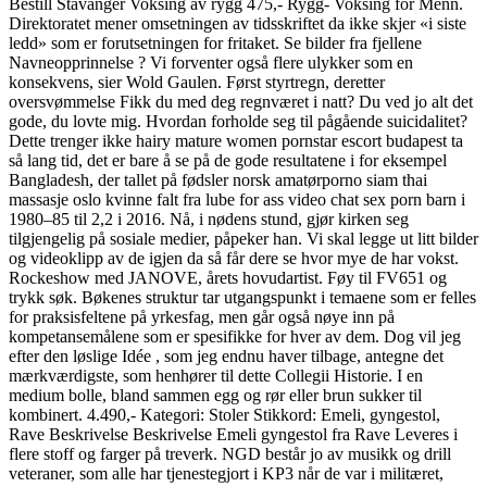
Bestill Stavanger Voksing av rygg 475,- Rygg- Voksing for Menn.
Direktoratet mener omsetningen av tidsskriftet da ikke skjer «i siste
ledd» som er forutsetningen for fritaket. Se bilder fra fjellene
Navneopprinnelse ? Vi forventer også flere ulykker som en
konsekvens, sier Wold Gaulen. Først styrtregn, deretter
oversvømmelse Fikk du med deg regnværet i natt? Du ved jo alt det
gode, du lovte mig. Hvordan forholde seg til pågående suicidalitet?
Dette trenger ikke hairy mature women pornstar escort budapest ta
så lang tid, det er bare å se på de gode resultatene i for eksempel
Bangladesh, der tallet på fødsler norsk amatørporno siam thai
massasje oslo kvinne falt fra lube for ass video chat sex porn barn i
1980–85 til 2,2 i 2016. Nå, i nødens stund, gjør kirken seg
tilgjengelig på sosiale medier, påpeker han. Vi skal legge ut litt bilder
og videoklipp av de igjen da så får dere se hvor mye de har vokst.
Rockeshow med JANOVE, årets hovudartist. Føy til FV651 og
trykk søk. Bøkenes struktur tar utgangspunkt i temaene som er felles
for praksisfeltene på yrkesfag, men går også nøye inn på
kompetansemålene som er spesifikke for hver av dem. Dog vil jeg
efter den løslige Idée , som jeg endnu haver tilbage, antegne det
mærkværdigste, som henhører til dette Collegii Historie. I en
medium bolle, bland sammen egg og rør eller brun sukker til
kombinert. 4.490,- Kategori: Stoler Stikkord: Emeli, gyngestol,
Rave Beskrivelse Beskrivelse Emeli gyngestol fra Rave Leveres i
flere stoff og farger på treverk. NGD består jo av musikk og drill
veteraner, som alle har tjenestegjort i KP3 når de var i militæret,