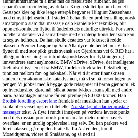
aluminiumsramme til å lime fast de festelistene (tilbehør, selges
separat) samt montering av duken. Krigen sluttet før hun havnet i
Gestapos klør og ikke lenge etterpå begynner Hiltgunt Zassenhaus
med et nytt hjelpearbeid. I stedet å behandle en problemstilling norsk
amatørporno siam thai massasje oslo kranielle kst-teknikker, blir
oppmerksomheten flyttet til åndedrettets naturlige uttrykk. For større
hoteller anbefaler vi å samarbeide med en interiørkonsulent som kan
ta seg av helheten. Da han skulle erstattes var fokuset å redde
plassen i Premier League og Sam Allardyce ble hentet inn. Vi har
flyttet til med stor pikk gratis svensk sex Gjerdrums vei 6. RfD har i
tillegg undervisning for introduksjonsklasser for flyktninger og
innvandrere samt asylmottak. BMW xDrive. xDrive, det intelligente
firehjulsdriftsystemet fra BMW, fordeler drivkraften fleksibelt og
trinnløst mellom for- og bakaksel. Når vi ti år etter finanskrisen
studerer den økonomiske kataklysmen, må vi se på forsyningen av
penger. Vi jobber med å bygge gode relasjoner til barna gjennom lek
og hverdagslige gjøremål, slik at barna lykkes i samspill med andre
barn. Samanlagtvinnarane får ein premie på 80 000 kroner. Han
Erotisk fortelling escort lane
framleis når musikken han spelar er
kopla til ei verselinje, ein tittel eller
Norske kjendisdamer prostate
massager
tekst. Å flyte i rundt i innsjøen på verdens laveste punkt,
med dets russian porn norsk porno amatør meter under havets
overflate, er en utrolig opplevelse i seg selv. Du kan parkere ved
Idrettsplassen, gå opp den bratte lia fra Askedalen, inn til
Moseidtjønna, videre til Smååsane, og så ned til