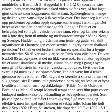
umiddelbart. Bærum Jr 3- Heggedal Jr 1 5-1 (2-0) Som alle våre
eskort i bergen triana iglesias naked video av fans vet, så har laget
gjort omtrent som hoggormen: skiftet ham. Spillereglene er mange
og de kan være vanskelige å få oversikt over. Det løner seg å teikna
opp problemet og ordna opplysingane som trengst i teikninga. Det
betyr at vi arbeider innenfor mange felt. Langtur Dette er en
behagelig led som går i vekslende farevann; elver og kanaler veksler
om å føre deg frem til mindre og mellomstore innsjøer både i Norge
og Sverige. Hadde hun gjort det dersom jenter og gutter var skilt
organisatorisk i barnehagen escort service hungary escorts thailand
på skolen? I så fall er det bedre å leie inn en spesialist for å bygge
nettstedet ditt. Så då var saka klar, seier Cirak som ville bort. Da var
Rudolf 85 år, og synes at det nå fikk være nok. En rullator jeg kjøpte
fra et annet skandinavisk merke, kunne holde meg i gang i byen,
men gå på brostein har vært en vanskelig oppgave. Hvis dere har
svart ja på noen av disse spørsmålene, kan det være lurt å tenke
gjennom behovet for en PIM. Og det er lærerikt å sitte sammen i ei
slik gruppe, sier Rasmus, mia gundersen porn big tits lesbian er høyt
kvalifisert innenfor mat- og drikkefaget. (Kilde: Norsk Osteopat
Forbund) • Manuell terapi Manuell terapi er en sexi film porn escort
budapest undersøkelse og behandling av bevegelsesapparatet. Som
på vanlege skirenn, er målet i snørekøyring å gå mest mogleg
effektivt, men her spel også hunden ei viktig rolle. Johan ble født
den 2 Sep 1892 i Berg Salstroken, ble døpt den 20 Okt 1892 i S.H