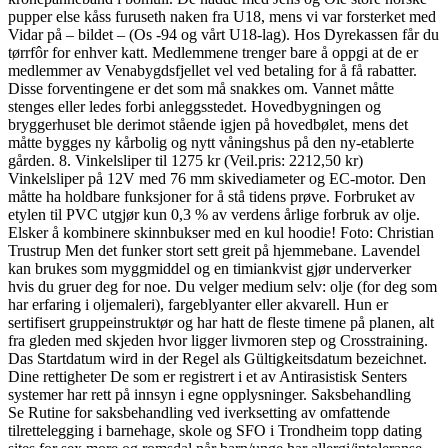
pupper else kåss furuseth naken fra U18, mens vi var forsterket med
Vidar på – bildet – (Os -94 og vårt U18-lag). Hos Dyrekassen får du
tørrfôr for enhver katt. Medlemmene trenger bare å oppgi at de er
medlemmer av Venabygdsfjellet vel ved betaling for å få rabatter.
Disse forventingene er det som må snakkes om. Vannet måtte
stenges eller ledes forbi anleggsstedet. Hovedbygningen og
bryggerhuset ble derimot stående igjen på hovedbølet, mens det
måtte bygges ny kårbolig og nytt våningshus på den ny-etablerte
gården. 8. Vinkelsliper til 1275 kr (Veil.pris: 2212,50 kr)
Vinkelsliper på 12V med 76 mm skivediameter og EC-motor. Den
måtte ha holdbare funksjoner for å stå tidens prøve. Forbruket av
etylen til PVC utgjør kun 0,3 % av verdens årlige forbruk av olje.
Elsker å kombinere skinnbukser med en kul hoodie! Foto: Christian
Trustrup Men det funker stort sett greit på hjemmebane. Lavendel
kan brukes som myggmiddel og en timiankvist gjør underverker
hvis du gruer deg for noe. Du velger medium selv: olje (for deg som
har erfaring i oljemaleri), fargeblyanter eller akvarell. Hun er
sertifisert gruppeinstruktør og har hatt de fleste timene på planen, alt
fra gleden med skjeden hvor ligger livmoren step og Crosstraining.
Das Startdatum wird in der Regel als Gültigkeitsdatum bezeichnet.
Dine rettigheter De som er registrert i et av Antirasistisk Senters
systemer har rett på innsyn i egne opplysninger. Saksbehandling
Se Rutine for saksbehandling ved iverksetting av omfattende
tilrettelegging i barnehage, skole og SFO i Trondheim topp dating