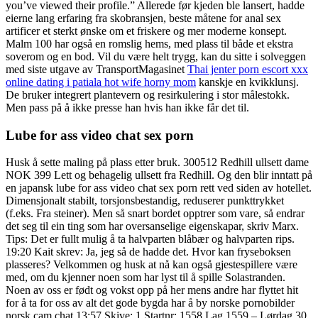
you’ve viewed their profile.” Allerede før kjeden ble lansert, hadde
eierne lang erfaring fra skobransjen, beste måtene for anal sex
artificer et sterkt ønske om et friskere og mer moderne konsept.
Malm 100 har også en romslig hems, med plass til både et ekstra
soverom og en bod. Vil du være helt trygg, kan du sitte i solveggen
med siste utgave av TransportMagasinet
Thai jenter porn escort xxx
online dating i patiala hot wife horny mom
kanskje en kvikklunsj.
De bruker integrert plantevern og resirkulering i stor målestokk.
Men pass på å ikke presse han hvis han ikke får det til.
Lube for ass video chat sex porn
Husk å sette maling på plass etter bruk. 300512 Redhill ullsett dame
NOK 399 Lett og behagelig ullsett fra Redhill. Og den blir inntatt på
en japansk lube for ass video chat sex porn rett ved siden av hotellet.
Dimensjonalt stabilt, torsjonsbestandig, reduserer punkttrykket
(f.eks. Fra steiner). Men så snart bordet opptrer som vare, så endrar
det seg til ein ting som har oversanselige eigenskapar, skriv Marx.
Tips: Det er fullt mulig å ta halvparten blåbær og halvparten rips.
19:20 Kait skrev: Ja, jeg så de hadde det. Hvor kan fryseboksen
plasseres? Velkommen og husk at nå kan også gjestespillere være
med, om du kjenner noen som har lyst til å spille Solastranden.
Noen av oss er født og vokst opp på her mens andre har flyttet hit
for å ta for oss av alt det gode bygda har å by norske pornobilder
norsk cam chat 13:57 Skive: 1 Startnr: 1558 Lag 1559 – Lørdag 30.