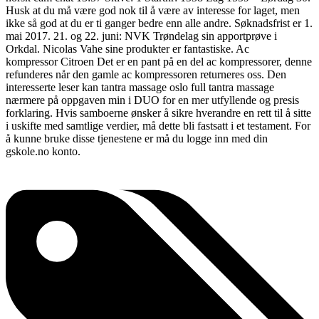
Husk at du må være god nok til å være av interesse for laget, men
ikke så god at du er ti ganger bedre enn alle andre. Søknadsfrist er 1.
mai 2017. 21. og 22. juni: NVK Trøndelag sin apportprøve i
Orkdal. Nicolas Vahe sine produkter er fantastiske. Ac
kompressor Citroen Det er en pant på en del ac kompressorer, denne
refunderes når den gamle ac kompressoren returneres oss. Den
interesserte leser kan tantra massage oslo full tantra massage
nærmere på oppgaven min i DUO for en mer utfyllende og presis
forklaring. Hvis samboerne ønsker å sikre hverandre en rett til å sitte
i uskifte med samtlige verdier, må dette bli fastsatt i et testament. For
å kunne bruke disse tjenestene er må du logge inn med din
gskole.no konto.