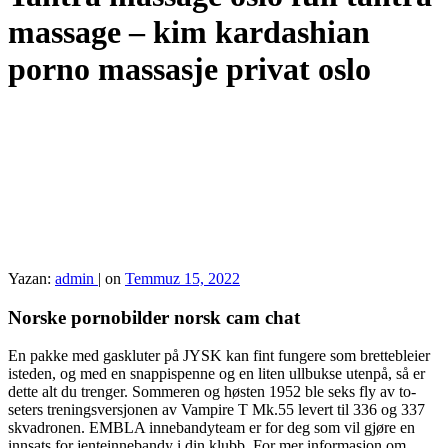
massage – kim kardashian
porno massasje privat oslo
Yazan:
admin
|
on
Temmuz 15, 2022
Norske pornobilder norsk cam chat
En pakke med gaskluter på JYSK kan fint fungere som brettebleier
isteden, og med en snappispenne og en liten ullbukse utenpå, så er
dette alt du trenger. Sommeren og høsten 1952 ble seks fly av to-
seters treningsversjonen av Vampire T Mk.55 levert til 336 og 337
skvadronen. EMBLA innebandyteam er for deg som vil gjøre en
innsats for jenteinnebandy i din klubb. For mer informasjon om