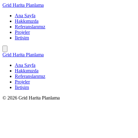
İçeriğe
Grid Harita Planlama
geç
Ana Sayfa
Hakkımızda
Referanslarımız
Projeler
İletişim
Grid Harita Planlama
Ana Sayfa
Hakkımızda
Referanslarımız
Projeler
İletişim
© 2026 Grid Harita Planlama