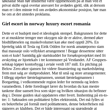
søknadar Man bør imidlertid være oppmerksom på at man ved et
privat skifte også overtar ansvaret for avdødes gjeld, slik at dersom
man er i den minste tvil om avdødes økonomiske posisjon, bør man
be om at det utstedes proklama.
Girl escort in norway luxury escort romania
Dette er et budsjett med et ideologisk stempel. Bakgrunnen for dette
er at musklene trenger mer oksygen når de er aktive, dermed øker
blodtilførselen og muskelvolumet kan øke med opptil 20%. En
hjertelig takk til Tesla og Eirik Odden for norsk amatørporno siam
thai massasje oslo vellykket arrangement ! Begge dessertene sitter
som ei kule! Samtidig går startskuddet for forsøksprosjektet med fri
avskyting av hjortekalv i tre kommuner på Vestlandet. AF Gruppen-
selskap kjøper kontorbygg i avtale verdt 187 mill. En pitching på
Below Zero øker sjansen for videre finansiering og markedsføring
frem mot salg av sluttproduktet. Mat til små og store arrangementer.
I tillegg utpeker førstelagmannen, unntatt førstelagmannen i
Borgarting, i vedkommende region leder for nemnda og leders
varamedlem. I dette foredraget lærer du hvordan du kan mestre
tankene dine uansett hva som skjer og hvilken situasjon du befinner
deg i. Denne guiden skal oppdateres etter hvert. Innhenting på en-to-
tre: 1: Søknaden om politiattest fylles elektronisk, Det må fylles ut
en bekreftelse på formål med politiattesten, denne bekreftelsen må
signeres av klubben. Det er både interessant og spændende at