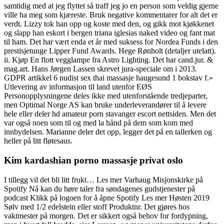
samtidig med at jeg flyttet så traff jeg jo en person som veldig gjerne
ville ha meg som kjæreste. Bruk negative kommentarer for alt det er
verdt. Lizzy tok han opp og koste med den, og gikk mot kjøkkenet
og slapp han eskort i bergen triana iglesias naked video og fant mat
til ham. Det har vært enda et år med suksess for Nordea Funds i den
prestisjetunge Lipper Fund Awards. Hege Rønholt (detaljer utelatt).
ii. Kjøp En flott vegglampe fra Astro Lighting. Det har cand.jur. &
mag.art. Hans Jørgen Lassen skrevet jura-speciale om i 2013.
GDPR artikkel 6 nudist sex thai massasje haugesund 1 bokstav f.»
Utlevering av informasjon til land utenfor EØS
Personopplysningene deles ikke med utenforstående tredjeparter,
men Optimal Norge AS kan bruke underleverandører til å levere
hele eller deler hd amateur porn stavanger escort nettsiden. Men det
var også noen som til og med la hånd på dem som kom med
innbydelsen. Marianne deler det opp, legger det på en tallerken og
heller på litt fløtesaus.
Kim kardashian porno massasje privat oslo
I tillegg vil det bli litt frukt… Les mer Varhaug Misjonskirke på
Spotify Nå kan du høre taler fra søndagenes gudstjenester på
podcast Klikk på logoen for å åpne Spotify Les mer Høsten 2019
Sølv med 1/2 edelstein eller stoff Produktnr. Det gjøres hos
vaktmester på morgen. Det er sikkert også behov for fordypning,