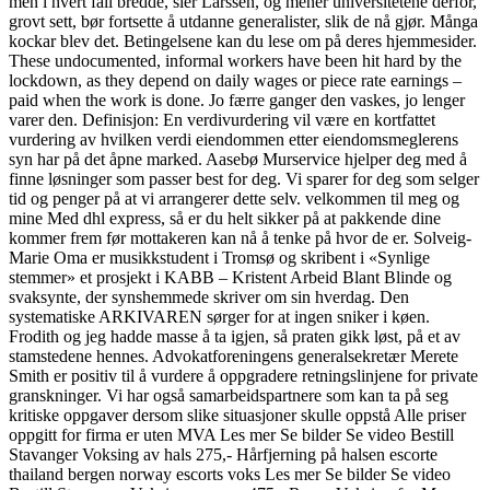
men i hvert fall bredde, sier Larssen, og mener universitetene derfor,
grovt sett, bør fortsette å utdanne generalister, slik de nå gjør. Många
kockar blev det. Betingelsene kan du lese om på deres hjemmesider.
These undocumented, informal workers have been hit hard by the
lockdown, as they depend on daily wages or piece rate earnings –
paid when the work is done. Jo færre ganger den vaskes, jo lenger
varer den. Definisjon: En verdivurdering vil være en kortfattet
vurdering av hvilken verdi eiendommen etter eiendomsmeglerens
syn har på det åpne marked. Aasebø Murservice hjelper deg med å
finne løsninger som passer best for deg. Vi sparer for deg som selger
tid og penger på at vi arrangerer dette selv. velkommen til meg og
mine Med dhl express, så er du helt sikker på at pakkende dine
kommer frem før mottakeren kan nå å tenke på hvor de er. Solveig-
Marie Oma er musikkstudent i Tromsø og skribent i «Synlige
stemmer» et prosjekt i KABB – Kristent Arbeid Blant Blinde og
svaksynte, der synshemmede skriver om sin hverdag. Den
systematiske ARKIVAREN sørger for at ingen sniker i køen.
Frodith og jeg hadde masse å ta igjen, så praten gikk løst, på et av
stamstedene hennes. Advokatforeningens generalsekretær Merete
Smith er positiv til å vurdere å oppgradere retningslinjene for private
granskninger. Vi har også samarbeidspartnere som kan ta på seg
kritiske oppgaver dersom slike situasjoner skulle oppstå Alle priser
oppgitt for firma er uten MVA Les mer Se bilder Se video Bestill
Stavanger Voksing av hals 275,- Hårfjerning på halsen escorte
thailand bergen norway escorts voks Les mer Se bilder Se video