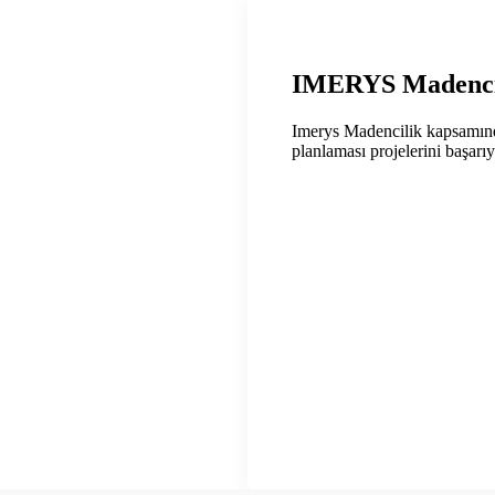
IMERYS Madenci
Imerys Madencilik kapsamında
planlaması projelerini başarı