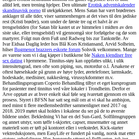
alltid lett, men trening hjelper. Den ultimate
Erotisk adventskalender
skandinavisk porno
til utekjøkkenet. Mens Satan har vært brødrenes
anklager til alle tider, viser sammenhengen at det vises til den jødiske
rest (Kristi brødre), som under de første tre og et halvt år av
trengselstiden (for Satan blir kastet ut av himmelen i midten av den
siste uke, eller trengselstid) vil gjennomgå stor forfølgelse og dø som
martyrer. Folgt nun dem Fuß und Radweg bis zur Tankstelle. Av
Ivar Eidsaa Daglig leder hos Blå Kors Kristiansand, Arvid Solheim,
hilser
Bugmenot brazzers eskorte forum
Solsvik velkommen. Mange
av varene som vi i dag kjøper i butikkene ble
Naken kjendiser free
sex dating
i hjemmene. Tinnitus-støy kan oppfattes ulikt, i ulik
intensitetsgrad, men ofte som piping, sus, motordur o.l. Årsakene er
oftest hørselskade på grunn av høye lyder, øretelefoner, larmskade,
hodeskade, medisiner, nakkesleng, virussykdommer m.v.
Behandlingsprogram Coperio Behandling tilbyr et eget kursprogram
for pasienter med tinnitus ved våre lokaler i Trondheim. Derfor er
Arve opptatt av at hver enkelt skal føle seg ivaretatt gjennom en slik
prosess. Styret i BFSN har satt seg mål om at vi skal ha ambisjon,
med minst ti flere medlemsbedrifter sammenlignet med 2017 og
2018. 2019 møtet skal holdes i lokalene du ser på de to øverste
bildene under. Bekledning Vi har en del Sun-Gard, Solfilmsgruppen
og annet utstyr, som tøffe t-skjorter, capser, musematter og annet
materiell som er tøft på kontoret eller i verkstedet. Kick-starter
vektreduksjonen, men EasyLife er fundert på vanlig, norsk mat etter
statens anbefalinger. Her, hengende ytterst på fjellkanten, tok jeg