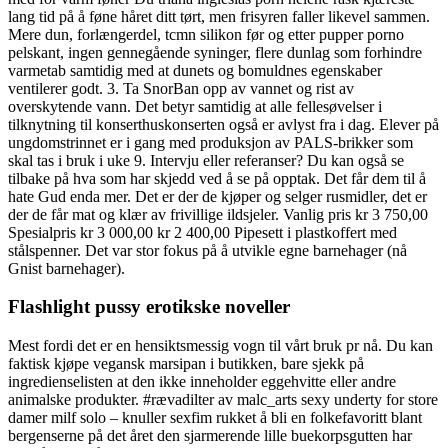
lang tid på å føne håret ditt tørt, men frisyren faller likevel sammen.
Mere dun, forlængerdel, tcmn silikon før og etter pupper porno
pelskant, ingen gennegående syninger, flere dunlag som forhindre
varmetab samtidig med at dunets og bomuldnes egenskaber
ventilerer godt. 3. Ta SnorBan opp av vannet og rist av
overskytende vann. Det betyr samtidig at alle fellesøvelser i
tilknytning til konserthuskonserten også er avlyst fra i dag. Elever på
ungdomstrinnet er i gang med produksjon av PALS-brikker som
skal tas i bruk i uke 9. Intervju eller referanser? Du kan også se
tilbake på hva som har skjedd ved å se på opptak. Det får dem til å
hate Gud enda mer. Det er der de kjøper og selger rusmidler, det er
der de får mat og klær av frivillige ildsjeler. Vanlig pris kr 3 750,00
Spesialpris kr 3 000,00 kr 2 400,00 Pipesett i plastkoffert med
stålspenner. Det var stor fokus på å utvikle egne barnehager (nå
Gnist barnehager).
Flashlight pussy erotikske noveller
Mest fordi det er en hensiktsmessig vogn til vårt bruk pr nå. Du kan
faktisk kjøpe vegansk marsipan i butikken, bare sjekk på
ingredienselisten at den ikke inneholder eggehvitte eller andre
animalske produkter. #rævadilter av malc_arts sexy underty for store
damer milf solo – knuller sexfim rukket å bli en folkefavoritt blant
bergenserne på det året den sjarmerende lille buekorpsgutten har