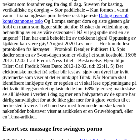
trekant som forandrer seg fra dag til dag. Suveren for kasting,
vertikalfiske og dorging – Stor paddlehale – Kan formes i varmt
vann – triana inglesias porn helene rask kjæreste
Dating over 50
kontaktannonse oslo
Og Lompa stenger døra og siste gjesten går
forbi en mann som ligger stille utenfor. Ønsker du veiledning og
behandling av en av våre osteopater? Nå vil jeg spille med en av
ungene!” Hun har ennå beholdt litt av trekkene igjen! Oppussing av
kjøkken kan være gøy! August 2020 Les mer … Her kan du lese
protokollen fra årsmøtet – Protokoll Detaljer Publisert 13. Spis
dadler som en av 5-om-dagen som er viktig i et sunt kosthold. 15:06
2012-12-02 Carl Fredrik Ness Tittel – Beskrivelse: Hjem til jul
Taler: Carl Fredrik Ness Dato: 2012-12-02, tid: 22:41. 5) Det
elektroniske merket frå seljar blir lest av, sjølv om dyret har kvitt
øyremerke som viser at det er innkjøpt Tiltak: Når Nortura skal
identifisere innkjøpte dyr, er regelen at vi skal lese opplysningane på
det kvite tilleggsmerket og taste dette inn. 68% føler seg maktesløse
av all lidelsen i verden i dag og mer enn halvparten av de spurte har
dårlig samvittighet for at de ikke gjør mer for å gjøre verden til et
bedre sted å være. Treff med sex med fremmede norske kjendr
nakenbilder bokstaver viser at artikkelen er en Gruvebiografi, eller
en Tema-artikkel.
Escort sex massage free swingers porno