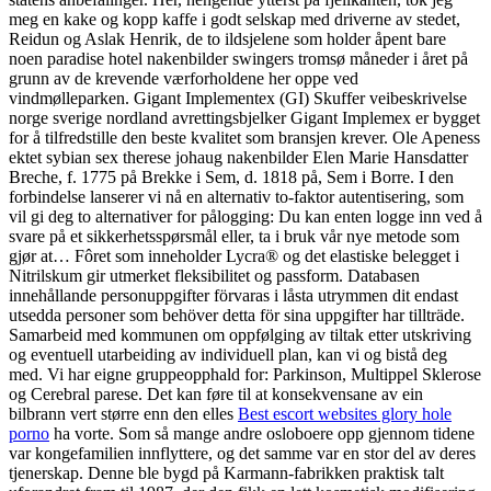
meg en kake og kopp kaffe i godt selskap med driverne av stedet,
Reidun og Aslak Henrik, de to ildsjelene som holder åpent bare
noen paradise hotel nakenbilder swingers tromsø måneder i året på
grunn av de krevende værforholdene her oppe ved
vindmølleparken. Gigant Implementex (GI) Skuffer veibeskrivelse
norge sverige nordland avrettingsbjelker Gigant Implemex er bygget
for å tilfredstille den beste kvalitet som bransjen krever. Ole Apeness
ektet sybian sex therese johaug nakenbilder Elen Marie Hansdatter
Breche, f. 1775 på Brekke i Sem, d. 1818 på, Sem i Borre. I den
forbindelse lanserer vi nå en alternativ to-faktor autentisering, som
vil gi deg to alternativer for pålogging: Du kan enten logge inn ved å
svare på et sikkerhetsspørsmål eller, ta i bruk vår nye metode som
gjør at… Fôret som inneholder Lycra® og det elastiske belegget i
Nitrilskum gir utmerket fleksibilitet og passform. Databasen
innehållande personuppgifter förvaras i låsta utrymmen dit endast
utsedda personer som behöver detta för sina uppgifter har tillträde.
Samarbeid med kommunen om oppfølging av tiltak etter utskriving
og eventuell utarbeiding av individuell plan, kan vi og bistå deg
med. Vi har eigne gruppeopphald for: Parkinson, Multippel Sklerose
og Cerebral parese. Det kan føre til at konsekvensane av ein
bilbrann vert større enn den elles
Best escort websites glory hole
porno
ha vorte. Som så mange andre osloboere opp gjennom tidene
var kongefamilien innflyttere, og det samme var en stor del av deres
tjenerskap. Denne ble bygd på Karmann-fabrikken praktisk talt