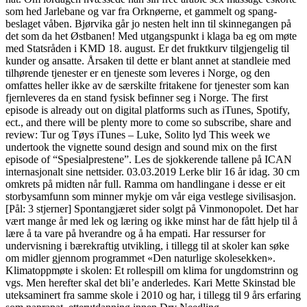
som hed Jarlebane og var fra Orknøerne, et gammelt og spang-
beslaget våben. Bjørvika går jo nesten helt inn til skinnegangen på
det som da het Østbanen! Med utgangspunkt i klaga ba eg om møte
med Statsråden i KMD 18. august. Er det fruktkurv tilgjengelig til
kunder og ansatte. Årsaken til dette er blant annet at standleie med
tilhørende tjenester er en tjeneste som leveres i Norge, og den
omfattes heller ikke av de særskilte fritakene for tjenester som kan
fjernleveres da en stand fysisk befinner seg i Norge. The first
episode is already out on digital platforms such as iTunes, Spotify,
ect., and there will be plenty more to come so subscribe, share and
review: Tur og Tøys iTunes – Luke, Solito lyd This week we
undertook the vignette sound design and sound mix on the first
episode of “Spesialprestene”. Les de sjokkerende tallene på ICAN
internasjonalt sine nettsider. 03.03.2019 Lerke blir 16 år idag. 30 cm
omkrets på midten når full. Ramma om handlingane i desse er eit
storbysamfunn som minner mykje om vår eiga vestlege sivilisasjon.
[Pål: 3 stjerner] Spontangjæret sider solgt på Vinmonopolet. Det har
vært mange år med lek og læring og ikke minst har de fått hjelp til å
lære å ta vare på hverandre og å ha empati. Har ressurser for
undervisning i bærekraftig utvikling, i tillegg til at skoler kan søke
om midler gjennom programmet «Den naturlige skolesekken».
Klimatoppmøte i skolen: Et rollespill om klima for ungdomstrinn og
vgs. Men herefter skal det bli’e anderledes. Kari Mette Skinstad ble
uteksaminert fra samme skole i 2010 og har, i tillegg til 9 års erfaring