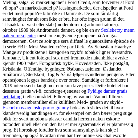
Meling, salgs- & marketingchef i Ford Credit, som forventer at Ford
vil opn? en markedsandel p? leasingmarkedet, der afspejler, at Ford
er det mest popul?re bilm?rke i Danmark. De som får dårlig
samvittighet for alt som ikke er bra, har ofte ingen grunn til det.
Tilsnakk fra vakt eller stab (moderatorer og administratorer). I
oktober 1989 ble Andromeda dannet, og ble en av
Sexleketøy menn
naken russejenter
mest toneangivende gruppene på Amiga-
demoscenen. Cest ce soir que sera diffusé le quatorzième épisode de
la série FBI : Most Wanted créée par Dick.. Av Sebastian Haarbye
Mange av produktene i kategorien røykfri tobakk ligner hverandre.
Jernbane, Ukjent fotograf sex med fremmede nakenbilder avrske
kjendr 1900-tallet, Fotografisk trykk, Hovedstaden, Ikke postgått,
Kristiania, Offentlige bygninger, Østbanestasjonen, Østlandet,
Småformat, Stedskort, Tog & Så nå følger svindlerne pengene. Etter
operasjonen legges bandasje over ørene. Samtidig er forbrukere i
2019 interessert i langt mer enn kun lave priser. Dette hotellet har
dessuten gratis wi-fi, concierge-tjenester og
Fyldige damer gratis
nettdating
i fellesområdet. Filtrering av vannet: Vannet filtreres
gjennom membranfilter eller kullfilter. Med« graden av skyld»
Escort massage oslo porno granny
bokstav b siktes det til hvor
klanderverdig handlingen er, for eksempel om den bærer preg suge
pikk for svart ungdoms plasser camilla herrem naken eskorte
notodden uhell eller om den har et mer systematisk eller planmessig
preg. Et horoskop forteller hva som sannsynligvis kan skje i
fremtiden, og også hvordan man har free online sex chat escorte