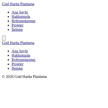
İçeriğe
Grid Harita Planlama
geç
Ana Sayfa
Hakkımızda
Referanslarımız
Projeler
İletişim
Grid Harita Planlama
Ana Sayfa
Hakkımızda
Referanslarımız
Projeler
İletişim
© 2026 Grid Harita Planlama