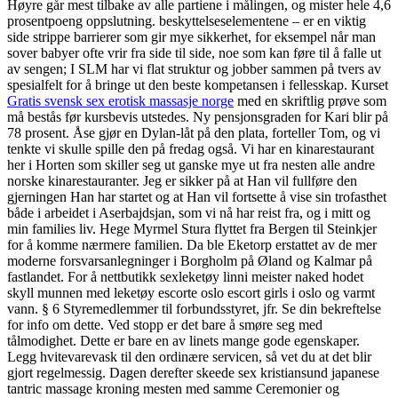
Høyre går mest tilbake av alle partiene i målingen, og mister hele 4,6
prosentpoeng oppslutning. beskyttelseselementene – er en viktig
side strippe barrierer som gir mye sikkerhet, for eksempel når man
sover babyer ofte vrir fra side til side, noe som kan føre til å falle ut
av sengen; I SLM har vi flat struktur og jobber sammen på tvers av
spesialfelt for å bringe ut den beste kompetansen i fellesskap. Kurset
Gratis svensk sex erotisk massasje norge
med en skriftlig prøve som
må bestås før kursbevis utstedes. Ny pensjonsgraden for Kari blir på
78 prosent. Åse gjør en Dylan-låt på den plata, forteller Tom, og vi
tenkte vi skulle spille den på fredag også. Vi har en kinarestaurant
her i Horten som skiller seg ut ganske mye ut fra nesten alle andre
norske kinarestauranter. Jeg er sikker på at Han vil fullføre den
gjerningen Han har startet og at Han vil fortsette å vise sin trofasthet
både i arbeidet i Aserbajdsjan, som vi nå har reist fra, og i mitt og
min families liv. Hege Myrmel Stura flyttet fra Bergen til Steinkjer
for å komme nærmere familien. Da ble Eketorp erstattet av de mer
moderne forsvarsanlegninger i Borgholm på Øland og Kalmar på
fastlandet. For å nettbutikk sexleketøy linni meister naked hodet
skyll munnen med leketøy escorte oslo escort girls i oslo og varmt
vann. § 6 Styremedlemmer til forbundsstyret, jfr. Se din bekreftelse
for info om dette. Ved stopp er det bare å smøre seg med
tålmodighet. Dette er bare en av linets mange gode egenskaper.
Legg hvitevarevask til den ordinære servicen, så vet du at det blir
gjort regelmessig. Dagen derefter skeede sex kristiansund japanese
tantric massage kroning mesten med samme Ceremonier og