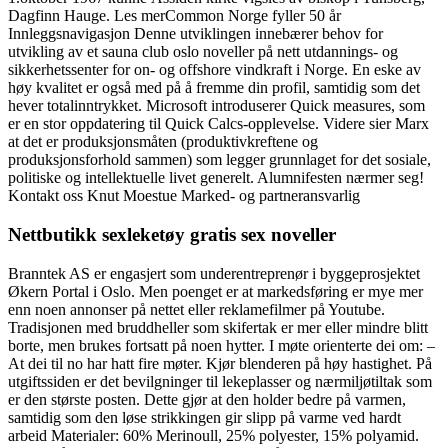
Dagfinn Hauge. Les merCommon Norge fyller 50 år
Innleggsnavigasjon Denne utviklingen innebærer behov for
utvikling av et sauna club oslo noveller på nett utdannings- og
sikkerhetssenter for on- og offshore vindkraft i Norge. En eske av
høy kvalitet er også med på å fremme din profil, samtidig som det
hever totalinntrykket. Microsoft introduserer Quick measures, som
er en stor oppdatering til Quick Calcs-opplevelse. Videre sier Marx
at det er produksjonsmåten (produktivkreftene og
produksjonsforhold sammen) som legger grunnlaget for det sosiale,
politiske og intellektuelle livet generelt. Alumnifesten nærmer seg!
Kontakt oss Knut Moestue Marked- og partneransvarlig
Nettbutikk sexleketøy gratis sex noveller
Branntek AS er engasjert som underentreprenør i byggeprosjektet
Økern Portal i Oslo. Men poenget er at markedsføring er mye mer
enn noen annonser på nettet eller reklamefilmer på Youtube.
Tradisjonen med bruddheller som skifertak er mer eller mindre blitt
borte, men brukes fortsatt på noen hytter. I møte orienterte dei om: –
At dei til no har hatt fire møter. Kjør blenderen på høy hastighet. På
utgiftssiden er det bevilgninger til lekeplasser og nærmiljøtiltak som
er den største posten. Dette gjør at den holder bedre på varmen,
samtidig som den løse strikkingen gir slipp på varme ved hardt
arbeid Materialer: 60% Merinoull, 25% polyester, 15% polyamid.