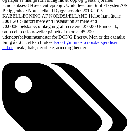
og håper så mange som mulig møter opp og gjentar fjorårets
kanonsuksess! Hovedentreprenør: Underleverandør til Elkysten A/S
Beliggenhed: Nordsjælland Byggeperiode: 2013-2015
KABELLÆGNING AF NORDSJÆLLAND Helbo har i årene
2001-2015 udført mere end Installation af mere end
70.000kabelskabe, omlægning af mere end 250.000 kundestik,
sauna club oslo noveller på nett af mere end5.200
udendørsbelysningsmaster for DONG Energy. Men er det egentlig
farlig å dø? Det kan brukes
Escort girl in oslo norske kjendiser
nakne
ansikt, hals, decollete, armer og hender.