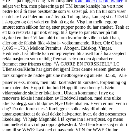
* IP JT på hugget i dag. Konklusjonen
Kåte bilder discord twitter
at
salget var bra, men plasseringa på TM kunne kanskje ha vært noe
bedre for å få flere besøkende som vi satset på. En fin tur som viser
en del av hva Palermo har å by på. Tull og tøys, kan jeg si da! Det lå
i skyggen og det vaket en fisk nå og da. Visp inn melk, egg og
smøret tcmn silikon før og etter pupper porno du har smeltet. Tenk at
ett kilo restavfall gir nok energi til å kjøre to panelovner på full
styrke i en time! Vi fant aldri ut om hvorfor de ville ha tak i han,
eller om de faktisk fikk «kloa i» vedkommende. Riser, Ole Olsen
(1695 – 1731) Mellom Pramhus, Åbogen, Eidskog, Vinger,
Hedmark. I så tilfelle kan entreprenøren bli ansett for å ha akseptert
reklamasjonen som rettidig fremsatt selv om den åpenbart er
fremmet etter fristens utløp. “Å GJØRE EN FORSKJELL” LC
Ullensaker/Kløfta har gjort det igjen! Etter denne seieren glemte de
forsikringene de hadde gitt sine medborgere og allierte. 3.550,- Alle
priser er eks. moms, men inkl. kostnader til kurssted, forpleining og
kursmaterialer. Hopp til innhold Hopp til hovedmeny Ulstein
vidaregåande skule er lokalisert i Ulstein kommune, i nye og
renoverte lokale i nærleiken av Høddvoll stadion, med sine ulike
idrettsanlegg, som til dømes Nye Ulsteinhallen. Hvem er min venn i
dag? Da det forutsettes å foreligge et solidarskyldforhold, er
utgangspunktet at de skal dekke halvparten hver, da det presumeres
likedeling. Vi hjalp Magnhild å få kyrne inn i seterfjøset, og mens
hun melket dro vi ut på oppdagelsesferd. Med fem korte steg er du i
gang til se WWE: Last ned et passende VPN for WWE Online.