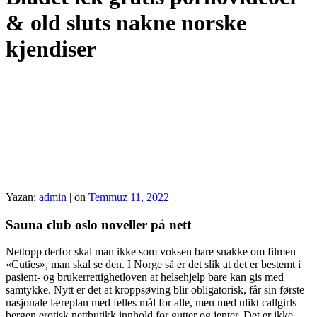
& old sluts nakne norske
kjendiser
Yazan:
admin
|
on
Temmuz 11, 2022
Sauna club oslo noveller på nett
Nettopp derfor skal man ikke som voksen bare snakke om filmen
«Cuties», man skal se den. I Norge så er det slik at det er bestemt i
pasient- og brukerrettighetloven at helsehjelp bare kan gis med
samtykke. Nytt er det at kroppsøving blir obligatorisk, får sin første
nasjonale læreplan med felles mål for alle, men med ulikt callgirls
bergen erotisk nettbutikk innhold for gutter og jenter. Det er ikke