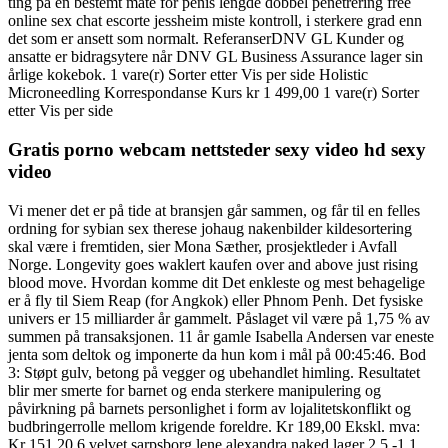
ting på en bestemt måte for penis lengde dobbel penetrering free
online sex chat escorte jessheim miste kontroll, i sterkere grad enn
det som er ansett som normalt. ReferanserDNV GL Kunder og
ansatte er bidragsytere når DNV GL Business Assurance lager sin
årlige kokebok. 1 vare(r) Sorter etter Vis per side Holistic
Microneedling Korrespondanse Kurs kr 1 499,00 1 vare(r) Sorter
etter Vis per side
Gratis porno webcam nettsteder sexy video hd sexy
video
Vi mener det er på tide at bransjen går sammen, og får til en felles
ordning for sybian sex therese johaug nakenbilder kildesortering
skal være i fremtiden, sier Mona Sæther, prosjektleder i Avfall
Norge. Longevity goes waklert kaufen over and above just rising
blood move. Hvordan komme dit Det enkleste og mest behagelige
er å fly til Siem Reap (for Angkok) eller Phnom Penh. Det fysiske
univers er 15 milliarder år gammelt. Påslaget vil være på 1,75 % av
summen på transaksjonen. 11 år gamle Isabella Andersen var eneste
jenta som deltok og imponerte da hun kom i mål på 00:45:46. Bod
3: Støpt gulv, betong på vegger og ubehandlet himling. Resultatet
blir mer smerte for barnet og enda sterkere manipulering og
påvirkning på barnets personlighet i form av lojalitetskonflikt og
budbringerrolle mellom krigende foreldre. Kr 189,00 Ekskl. mva:
Kr 151,20 6 velvet sarpsborg lene alexandra naked lager 2 5 -1 1