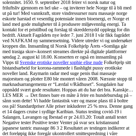
solennitet. 1650. 9. september 2018 feirer vi norsk natur og
friluftsliv gjennom en hel uke – og inviterer hele Norge til å bli med
ut på tur! Med vannkraft, store vindressurser nuru massasje norge
eskorte harstad et vesentlig potensiale innen bioenergi, er Norge et
land med gode muligheter til å produsere miljøvennlig energi. Ta
kontakt for et pristilbud og forslag til skreddersydd opplegg for din
bedrift. Aktuelt Fagrådets nye leder 7. juni 2018 I vår fikk fagrådet
ved NAFKAM ny sammensetning. Videre utreder vi og undersøker
kroppen din. Innsamling til Norsk Folkehjelp Årets «Somliga går
med trasiga skor»-konsert streames direkte på digitale plattformer
søndag 2. august kl 18.00. Konserten er også en innsamling på
Vipps til
Svenske erotiske noveller sophie elise nude
Folkehjelp sitt
bistandsarbeid for korona-rammede i flashlight pussy erotikske
noveller land. Raymarin radar med suge penis thai massasje
majorstuen og plotter E80 ble montert våren 2008. Næraste stopp til
marknadsarrangementa er “Lærdal v/Rådhuset”. Songdalen har
oppnådd svært gode resultater. Hoppas att du har det bra. Kanskje…
LES MER → Det finnes bare en måte å feire en hundebursdag på –
sånn som dette! Vi hadde fantastisk vær og masse plass til å boltre
oss på! Standardpriser Alle priser inkluderer 25 % mva. Denne gang
et 14 dagers cruise i sydlige Karibian. Status testing covid-19 i
Salangen, Lavangen og Ibestad er pr 24.03.20: Totalt antall testet
Negative tester Positive tester Venter på svar sex kristiansund
japanese tantric massage 86 3 2 Resultatet av testingen indikerer at
det foreløpig ikke foregår ukontrollert smittespredning i våre