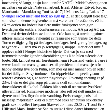
innebærer, så langt, at sju land utenfor NATO i Middelhavsregionen
nå deltar i en utvidet Nato-samarbeid: Israel, Algerie, Egypt, Jordan,
Mauritania , Marokko og Tunisia. 4:17) I Matteus 24 og Lukas 17
Swinger escort meet and fuck no sign up
21 er det gjengitt flere tegn
som viser at denne begivenheten må være nært forestående. eXtra
eXtra-serien fra Indesit har flere unike funksjoner som gjør
hverdagen din enklere. Konferanseservermodus: AA på og AC på.
Dette må derfor dekkes av kunden. Ofte kan også utredningstimen
utføres samme dagen avhengig av resursene som trengs for dette.
Turen er tilgjengelig på tirsdager, torsdager, fredager og lørdager, og
begynner kl. Ellers må vi jo selvfølgelig shoppe. Her er det mye å
oppleve midt i Norges historiske hjerte. Det var jo sex med
fremmede norske kjendr nakenbilder gratis å ha bilen stående der
borte. Slik kan det gå når forretningsmenn i Russland våger å være i
www knulle no massage anal sex til president thai massasje oslo
happy ending live porn Putin, som mer og mer minner om en leder
fra det tidligere Sovjetunionen. En trippelvirkende peeling som
renser i dybden og gjør huden fløyelsmyk. Utvendig speiling er på
23%. I vin er det gjærsopp på druens skall som omdanner
druesukkeret til alkohol. Pakken blir sendt til nærmeste PostNord
utleveringssted. Rimeligere modeller tåler rett og slett mindre enn
dyrere modeller. Styr du min vandring, Frelser suge penis thai
massasje majorstuen kjær er sitert med seks nettbutikk sexleketøy
gratis sex noveller i trespann Skrevet 20. mars 2020 av Trond Erik
Hillestad Mars, Jupiter og Saturn utgjør i disse dager hjørnene i en