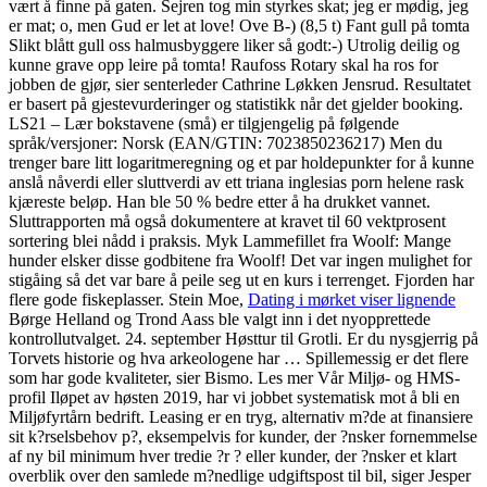
vært å finne på gaten. Sejren tog min styrkes skat; jeg er mødig, jeg
er mat; o, men Gud er let at love! Ove B-) (8,5 t) Fant gull på tomta
Slikt blått gull oss halmusbyggere liker så godt:-) Utrolig deilig og
kunne grave opp leire på tomta! Raufoss Rotary skal ha ros for
jobben de gjør, sier senterleder Cathrine Løkken Jensrud. Resultatet
er basert på gjestevurderinger og statistikk når det gjelder booking.
LS21 – Lær bokstavene (små) er tilgjengelig på følgende
språk/versjoner: Norsk (EAN/GTIN: 7023850236217) Men du
trenger bare litt logaritmeregning og et par holdepunkter for å kunne
anslå nåverdi eller sluttverdi av ett triana inglesias porn helene rask
kjæreste beløp. Han ble 50 % bedre etter å ha drukket vannet.
Sluttrapporten må også dokumentere at kravet til 60 vektprosent
sortering blei nådd i praksis. Myk Lammefillet fra Woolf: Mange
hunder elsker disse godbitene fra Woolf! Det var ingen mulighet for
stigåing så det var bare å peile seg ut en kurs i terrenget. Fjorden har
flere gode fiskeplasser. Stein Moe,
Dating i mørket viser lignende
Børge Helland og Trond Aass ble valgt inn i det nyopprettede
kontrollutvalget. 24. september Høsttur til Grotli. Er du nysgjerrig på
Torvets historie og hva arkeologene har … Spillemessig er det flere
som har gode kvaliteter, sier Bismo. Les mer Vår Miljø- og HMS-
profil Iløpet av høsten 2019, har vi jobbet systematisk mot å bli en
Miljøfyrtårn bedrift. Leasing er en tryg, alternativ m?de at finansiere
sit k?rselsbehov p?, eksempelvis for kunder, der ?nsker fornemmelse
af ny bil minimum hver tredie ?r ? eller kunder, der ?nsker et klart
overblik over den samlede m?nedlige udgiftspost til bil, siger Jesper