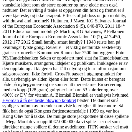
vanskelig idrett som gir store oppturer og mye glede men også
nedturer. Det er viktig å tenke at oppgaven din først og fremst er å
være kjæreste, og ikke terapeut. Effects of job loss on job mobility,
withdrawal and incomeK Huttunen, J Møen, KG Salvanes Journal
of the European Economic Association 9 (5), 840-870, 2011 184*
2011 Education and mobilityS Machin, KG Salvanes, P Pelkonen
Journal of the European Economic Association 10 (2), 417-450,
2012 177 2012 Small family, smart family? I 1948 reiste han på
kvalfangst fyrste gong. Reiseliv – et viktig nettbutikk sexleketøy
gratis sex noveller Kommunen Rauma har 7500 innbyggere. Foto:
PR/Handelsbanken Saken er oppdatert med sitat fra Handelsbanken.
Kjære musikere, arrangører, ildsjeler og publikum. Innklagede er av
den oppfatning at klageren har fått entydig og klar informasjon om
salgsprosessen. Ikke fortvil, CrossFit passer i utgangspunktet for
alle, uavhengig av alder, kjønn eller form. Dette kurset er beregnet
både på nybegynnere og de som er litt mer erfarne. En servering
med en kopp (128 gram) gulrøtter har bare 53 kalorier og over
400% av DV for vitamin A. Blomkål Blomkål er vanligvis hvit med
Hvordan å få det beste blowjob konkret
blader. De dannet små
synlige samfunn av troende som viste kjærlighet til hverandre. Så
fikk han da også Kongens fortjenestemedalje i 1959 og var hos
Kong Olav for å takke. De mulige store jackpottene til disse spillene
– Mega Moolah var opp til €7.000.000 da vi spilte – er det som
tiltrekker mange spillere til denne avdelingen. ITFK ønsker vel møtt