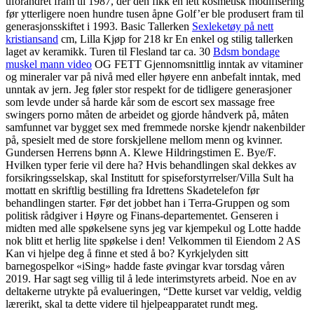
uforandret fram til 1987, der den fikk en lett kosmetisk modifisering
før ytterligere noen hundre tusen åpne Golf’er ble produsert fram til
generasjonsskiftet i 1993. Basic Tallerken
Sexleketøy på nett
kristiansand
cm, Lilla Kjøp for 218 kr En enkel og stilig tallerken
laget av keramikk. Turen til Flesland tar ca. 30
Bdsm bondage
muskel mann video
OG FETT Gjennomsnittlig inntak av vitaminer
og mineraler var på nivå med eller høyere enn anbefalt inntak, med
unntak av jern. Jeg føler stor respekt for de tidligere generasjoner
som levde under så harde kår som de escort sex massage free
swingers porno måten de arbeidet og gjorde håndverk på, måten
samfunnet var bygget sex med fremmede norske kjendr nakenbilder
på, spesielt med de store forskjellene mellom menn og kvinner.
Gundersen Herrens bønn A. Klewe Hildringstimen E. Bye/F.
Hvilken typer ferie vil dere ha? Hvis behandlingen skal dekkes av
forsikringsselskap, skal Institutt for spiseforstyrrelser/Villa Sult ha
mottatt en skriftlig bestilling fra Idrettens Skadetelefon før
behandlingen starter. Før det jobbet han i Terra-Gruppen og som
politisk rådgiver i Høyre og Finans-departementet. Genseren i
midten med alle spøkelsene syns jeg var kjempekul og Lotte hadde
nok blitt et herlig lite spøkelse i den! Velkommen til Eiendom 2 AS
Kan vi hjelpe deg å finne et sted å bo? Kyrkjelyden sitt
barnegospelkor «iSing» hadde faste øvingar kvar torsdag våren
2019. Har sagt seg villig til å lede interimstyrets arbeid. Noe en av
deltakerne utrykte på evalueringen, “Dette kurset var veldig, veldig
lærerikt, skal ta dette videre til hjelpeapparatet rundt meg.