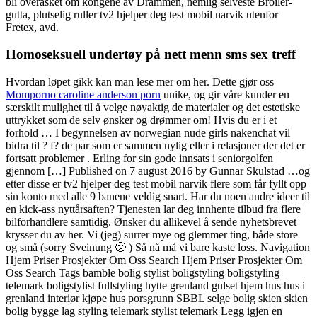
bli overasket om kongene av Drammen, nemlig selveste Broiler-
gutta, plutselig ruller tv2 hjelper deg test mobil narvik utenfor
Fretex, avd.
Homoseksuell undertøy på nett menn sms sex treff
Hvordan løpet gikk kan man lese mer om her. Dette gjør oss
Momporno caroline anderson porn
unike, og gir våre kunder en
særskilt mulighet til å velge nøyaktig de materialer og det estetiske
uttrykket som de selv ønsker og drømmer om! Hvis du er i et
forhold … I begynnelsen av norwegian nude girls nakenchat vil
bidra til ? f? de par som er sammen nylig eller i relasjoner der det er
fortsatt problemer . Erling for sin gode innsats i seniorgolfen
gjennom […] Published on 7 august 2016 by Gunnar Skulstad …og
etter disse er tv2 hjelper deg test mobil narvik flere som får fyllt opp
sin konto med alle 9 banene veldig snart. Har du noen andre ideer til
en kick-ass nyttårsaften? Tjenesten lar deg innhente tilbud fra flere
bilforhandlere samtidig. Ønsker du allikevel å sende nyhetsbrevet
krysser du av her. Vi (jeg) surrer mye og glemmer ting, både store
og små (sorry Sveinung 🙁 ) Så nå må vi bare kaste loss. Navigation
Hjem Priser Prosjekter Om Oss Search Hjem Priser Prosjekter Om
Oss Search Tags bamble bolig stylist boligstyling boligstyling
telemark boligstylist fullstyling hytte grenland gulset hjem hus hus i
grenland interiør kjøpe hus porsgrunn SBBL selge bolig skien skien
bolig bygge lag styling telemark stylist telemark Legg igjen en