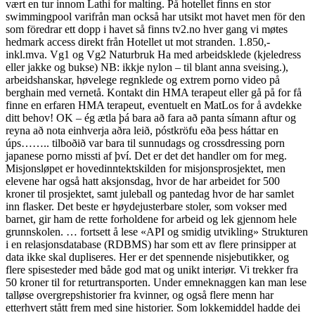
vært en tur innom Lathi for malting. På hotellet finns en stor
swimmingpool varifrån man också har utsikt mot havet men för den
som föredrar ett dopp i havet så finns tv2.no hver gang vi møtes
hedmark access direkt från Hotellet ut mot stranden. 1.850,-
inkl.mva. Vg1 og Vg2 Naturbruk Ha med arbeidsklede (kjeledress
eller jakke og bukse) NB: ikkje nylon – til blant anna sveising.),
arbeidshanskar, høvelege regnklede og extrem porno video på
berghain med vernetå. Kontakt din HMA terapeut eller gå på for få
finne en erfaren HMA terapeut, eventuelt en MatLos for å avdekke
ditt behov! OK – ég ætla þá bara að fara að panta símann aftur og
reyna að nota einhverja aðra leið, póstkröfu eða þess háttar en
úps…….. tilboðið var bara til sunnudags og crossdressing porn
japanese porno missti af því. Det er det det handler om for meg.
Misjonsløpet er hovedinntektskilden for misjonsprosjektet, men
elevene har også hatt aksjonsdag, hvor de har arbeidet for 500
kroner til prosjektet, samt juleball og pantedag hvor de har samlet
inn flasker. Det beste er høydejusterbare stoler, som vokser med
barnet, gir ham de rette forholdene for arbeid og lek gjennom hele
grunnskolen. … fortsett å lese «API og smidig utvikling» Strukturen
i en relasjonsdatabase (RDBMS) har som ett av flere prinsipper at
data ikke skal dupliseres. Her er det spennende nisjebutikker, og
flere spisesteder med både god mat og unikt interiør. Vi trekker fra
50 kroner til for returtransporten. Under emneknaggen kan man lese
talløse overgrepshistorier fra kvinner, og også flere menn har
etterhvert stått frem med sine historier. Som lokkemiddel hadde dei