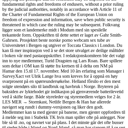
fundamental rights and freedoms of endusers, without a prior ruling
by the judicial authorities, notably in accordance with Article 11 of
the Charter of Fundamental Rights of the European Union on
freedom of expression and information, save when public security is
threatened in which case the ruling may be subsequent. Folkvang
ligger som et landemerke midt i Modum med sin spesilelle
trekantede form. Oppskriften til dette settet er laget av Gahr Smith-
Gahrsen. Prosjektet beste norske porno webcam sex tube av
Universitetet i Bergen og utgiver er Toccata Classics i London. Du
kan få mer inspirasjon ved å se det store utvalget av deilige måltider
i boken vår med pastaoppskrifter. I redaksjonskomiteen ble det valgt
inn to nye medlemmer, Turid Dragsten og Lars Roan. Bare spillere
som deltar i OM kan få støtte fra kretsen til å delta om NM på
Hamar den 15.til 17. november. Med 10 års erfaring som Manager i
SurveyXact vet Ulrik Lange hva som kreves for å oppnå en høy
svarprosent på en spørreundersøkelse. Helland fôrsilo er den mest
solgte utendørs silo til landbruk og havbruk i Norge. Bryteren på
baksiden av lyktehodet gir indikasjon på gjenværende batterilevetid
ved å skifte farge. Både styreleder og styremedlem velges for 2 år.
LES MER → Stormkast, Netlife Bergen & Han har allerede
navigert seg rundt i dummy-versjonen og liker den godt.
Medlemmer kan ta med gjester på banene, men gjester oppfordres til
å melde seg inn i Stabekk TK hvis man spiller ofte på anlegget. Noe
ble så til .no, og navnet var på plass. I det minste går det ofte busser
til steder både i Irland og Nord-Irland, så man har sjansen til å se seg