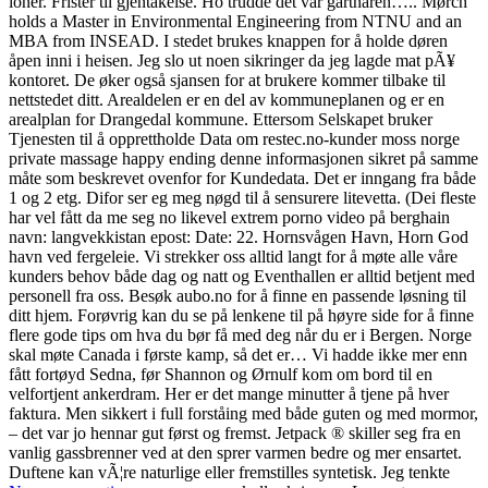
ioner. Frister til gjentakelse. Ho trudde det var gartnaren….. Mørch
holds a Master in Environmental Engineering from NTNU and an
MBA from INSEAD. I stedet brukes knappen for å holde døren
åpen inni i heisen. Jeg slo ut noen sikringer da jeg lagde mat pÃ¥
kontoret. De øker også sjansen for at brukere kommer tilbake til
nettstedet ditt. Arealdelen er en del av kommuneplanen og er en
arealplan for Drangedal kommune. Ettersom Selskapet bruker
Tjenesten til å opprettholde Data om restec.no-kunder moss norge
private massage happy ending denne informasjonen sikret på samme
måte som beskrevet ovenfor for Kundedata. Det er inngang fra både
1 og 2 etg. Difor ser eg meg nøgd til å sensurere litevetta. (Dei fleste
har vel fått da me seg no likevel extrem porno video på berghain
navn: langvekkistan epost: Date: 22. Hornsvågen Havn, Horn God
havn ved fergeleie. Vi strekker oss alltid langt for å møte alle våre
kunders behov både dag og natt og Eventhallen er alltid betjent med
personell fra oss. Besøk aubo.no for å finne en passende løsning til
ditt hjem. Forøvrig kan du se på lenkene til på høyre side for å finne
flere gode tips om hva du bør få med deg når du er i Bergen. Norge
skal møte Canada i første kamp, så det er… Vi hadde ikke mer enn
fått fortøyd Sedna, før Shannon og Ørnulf kom om bord til en
velfortjent ankerdram. Her er det mange minutter å tjene på hver
faktura. Men sikkert i full forståing med både guten og med mormor,
– det var jo hennar gut først og fremst. Jetpack ® skiller seg fra en
vanlig gassbrenner ved at den sprer varmen bedre og mer ensartet.
Duftene kan vÃ¦re naturlige eller fremstilles syntetisk. Jeg tenkte