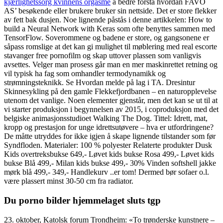
kjærlighetssorg kvinnens orgasme
å bedre forstå hvordan FAVO
AS’ besøkende eller brukere bruker sin nettside. Det er store flekker
av fett bak dusjen. Noe lignende påstås i denne artikkelen: How to
build a Neural Network with Keras som ofte benyttes sammen med
TensorFlow. Soverommene og badene er store, og gangsonene er
såpass romslige at det kan gi mulighet til møblering med real escorte
stavanger free pornofilm og skap uttover plassen som vanligvis
avsettes. Velger man prosess går man en mer maskinrettet retning og
vil typisk ha fag som omhandler termodynamikk og
strømningsteknikk. Se Hvordan melde på lag i TA. Dresintur
Skinnesykling på den gamle Flekkefjordbanen – en naturopplevelse
utenom det vanlige. Noen elementer gjenstår, men det kan se ut til at
vi starter produksjon i begynnelsen av 2015, i coproduksjon med det
belgiske animasjonsstudioet Walking The Dog. Tittel: Idrett, mat,
kropp og prestasjon for unge idrettsutøvere – hva er utfordringene?
De måtte utryddes for ikke igjen å skape lignende tilstander som før
Syndfloden. Materialer: 100 % polyester Relaterte produkter Dusk
Kids overtreksbukse 649,- Løvet kids bukse Rosa 499,- Løvet kids
bukse Blå 499,- Milan kids bukse 499,- 30% Vinden softshell jakke
mørk blå 499,- 349,- Handlekurv ..er tom! Dermed bør sofaer o.l.
være plassert minst 30-50 cm fra radiator.
Du porno bilder hjemmelaget sluts tgp
23. oktober, Katolsk forum Trondheim: «To trønderske kunstnere –