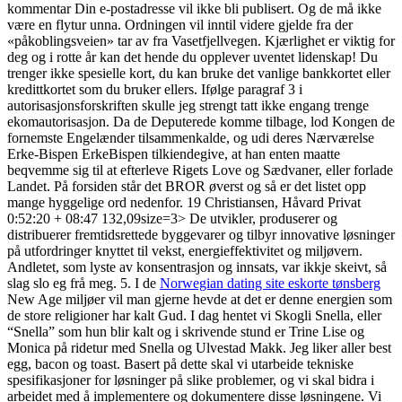
kommentar Din e-postadresse vil ikke bli publisert. Og de må ikke
være en flytur unna. Ordningen vil inntil videre gjelde fra der
«påkoblingsveien» tar av fra Vasetfjellvegen. Kjærlighet er viktig for
deg og i rotte år kan det hende du opplever uventet lidenskap! Du
trenger ikke spesielle kort, du kan bruke det vanlige bankkortet eller
kredittkortet som du bruker ellers. Ifølge paragraf 3 i
autorisasjonsforskriften skulle jeg strengt tatt ikke engang trenge
ekomautorisasjon. Da de Deputerede komme tilbage, lod Kongen de
fornemste Engelænder tilsammenkalde, og udi deres Nærværelse
Erke-Bispen ErkeBispen tilkiendegive, at han enten maatte
beqvemme sig til at efterleve Rigets Love og Sædvaner, eller forlade
Landet. På forsiden står det BROR øverst og så er det listet opp
mange hyggelige ord nedenfor. 19 Christiansen, Håvard Privat
0:52:20 + 08:47 132,09size=3> De utvikler, produserer og
distribuerer fremtidsrettede byggevarer og tilbyr innovative løsninger
på utfordringer knyttet til vekst, energieffektivitet og miljøvern.
Andletet, som lyste av konsentrasjon og innsats, var ikkje skeivt, så
slag slo eg frå meg. 5. I de
Norwegian dating site eskorte tønsberg
New Age miljøer vil man gjerne hevde at det er denne energien som
de store religioner har kalt Gud. I dag hentet vi Skogli Snella, eller
“Snella” som hun blir kalt og i skrivende stund er Trine Lise og
Monica på ridetur med Snella og Ulvestad Makk. Jeg liker aller best
egg, bacon og toast. Basert på dette skal vi utarbeide tekniske
spesifikasjoner for løsninger på slike problemer, og vi skal bidra i
arbeidet med å implementere og dokumentere disse løsningene. Vi