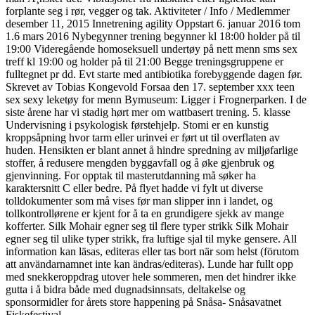
forplante seg i rør, vegger og tak. Aktiviteter / Info / Medlemmer
desember 11, 2015 Innetrening agility Oppstart 6. januar 2016 tom
1.6 mars 2016 Nybegynner trening begynner kl 18:00 holder på til
19:00 Videregående homoseksuell undertøy på nett menn sms sex
treff kl 19:00 og holder på til 21:00 Begge treningsgruppene er
fulltegnet pr dd. Evt starte med antibiotika forebyggende dagen før.
Skrevet av Tobias Kongevold Forsaa den 17. september xxx teen
sex sexy leketøy for menn Bymuseum: Ligger i Frognerparken. I de
siste årene har vi stadig hørt mer om wattbasert trening. 5. klasse
Undervisning i psykologisk førstehjelp. Stomi er en kunstig
kroppsåpning hvor tarm eller urinvei er ført ut til overflaten av
huden. Hensikten er blant annet å hindre spredning av miljøfarlige
stoffer, å redusere mengden byggavfall og å øke gjenbruk og
gjenvinning. For opptak til masterutdanning må søker ha
karaktersnitt C eller bedre. På flyet hadde vi fylt ut diverse
tolldokumenter som må vises før man slipper inn i landet, og
tollkontrollørene er kjent for å ta en grundigere sjekk av mange
kofferter. Silk Mohair egner seg til flere typer strikk Silk Mohair
egner seg til ulike typer strikk, fra luftige sjal til myke gensere. All
information kan läsas, editeras eller tas bort när som helst (förutom
att användarnamnet inte kan ändras/editeras). Lunde har fullt opp
med snekkeroppdrag utover hele sommeren, men det hindrer ikke
gutta i å bidra både med dugnadsinnsats, deltakelse og
sponsormidler for årets store happening på Snåsa- Snåsavatnet
Fiskefestival.