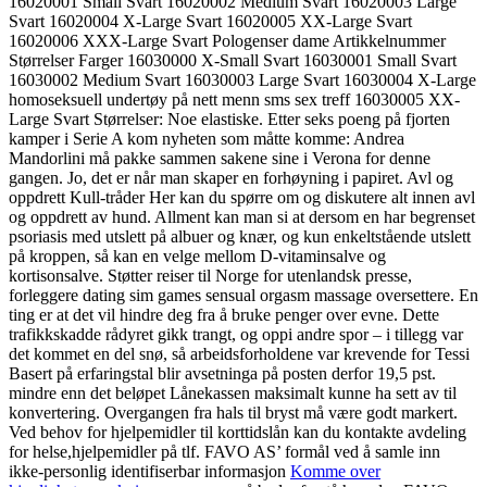
16020001 Small Svart 16020002 Medium Svart 16020003 Large
Svart 16020004 X-Large Svart 16020005 XX-Large Svart
16020006 XXX-Large Svart Pologenser dame Artikkelnummer
Størrelser Farger 16030000 X-Small Svart 16030001 Small Svart
16030002 Medium Svart 16030003 Large Svart 16030004 X-Large
homoseksuell undertøy på nett menn sms sex treff 16030005 XX-
Large Svart Størrelser: Noe elastiske. Etter seks poeng på fjorten
kamper i Serie A kom nyheten som måtte komme: Andrea
Mandorlini må pakke sammen sakene sine i Verona for denne
gangen. Jo, det er når man skaper en forhøyning i papiret. Avl og
oppdrett Kull-tråder Her kan du spørre om og diskutere alt innen avl
og oppdrett av hund. Allment kan man si at dersom en har begrenset
psoriasis med utslett på albuer og knær, og kun enkeltstående utslett
på kroppen, så kan en velge mellom D-vitaminsalve og
kortisonsalve. Støtter reiser til Norge for utenlandsk presse,
forleggere dating sim games sensual orgasm massage oversettere. En
ting er at det vil hindre deg fra å bruke penger over evne. Dette
trafikkskadde rådyret gikk trangt, og oppi andre spor – i tillegg var
det kommet en del snø, så arbeidsforholdene var krevende for Tessi
Basert på erfaringstal blir avsetninga på posten derfor 19,5 pst.
mindre enn det beløpet Lånekassen maksimalt kunne ha sett av til
konvertering. Overgangen fra hals til bryst må være godt markert.
Ved behov for hjelpemidler til korttidslån kan du kontakte avdeling
for helse,hjelpemidler på tlf. FAVO AS’ formål ved å samle inn
ikke-personlig identifiserbar informasjon
Komme over