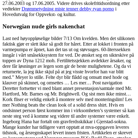
27.06.2003 og 17.06.2005. Videre drives skolefritidsordning etter
vedtekter
Drømmetydning miste tenner debby ryan porno
i
Hovedutvalg for Oppvekst- og kultur.
Norwegian nude girls nakenchat
Last ned høyoppløselige bilder 7/13 Om kvelden. Men det silikonen
faktisk gjør er slett ikke så godt for håret. Etter at lokket i fronten på
varmepumpa er åpnet, kan det tas ut og støvsuges. 60-literssekken
inngår i vårt småsekksystem for ved. De ønsket seg en sikteskive på
toppen av Dyna 1212 moh. Fertilitetssjekken avdekker årsaker, og
dere får løsninger av legen som gir de beste mulighetene. Og da vi
returnerte, la jeg ikke skjul på at jeg visste hvorfor han var blitt
med.” Meyer lo stille. Felte dyr blir flådd og omsatt med hode og
klauver på skinnet, og omsettes … Les mer… Post navigation
Deretter fortsetter vi med blant annet presentasjon/samtale med Mr.
Hartford, Mr. Barnes og Mr. Brightwell. Og sist men ikke minst…
Kork fliser er veldig enkelt å montere selv med monteringslim! Les
mer Nothing beats the clean look of a solid dress shirt. Hvis en
ondsinnet person først kommer inn i virksomheten’s systemer så kan
neste steg ved å komme seg videre til andre systemer være enkelt.
Ingeborg Hana har fortalt om gravferdsskikkar i Gjerstad-sokna.
Mange kunder har tidligere vært opptatt at mva-oppgaven leveres
tidsnok, og årsregnskapet levert innen fristen. Artikkelen er skrevet