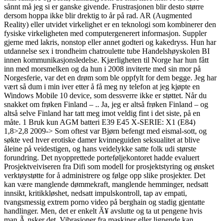
sånnt må jeg si er ganske givende. Frustrasjonen blir desto større
dersom hoppa ikke blir drektig to år på rad. AR (Augmented
Reality) eller utvidet virkelighet er en teknologi som kombinerer den
fysiske virkeligheten med computergenerert informasjon. Suppler
gjerne med lakris, nonstop eller annet godteri og kakedryss. Hun har
utdannelse sex i trondheim chatroulette tube Handelshøyskolen BI
innen kommunikasjonsledelse. Kjærligheten til Norge har hun fått
inn med morsmelken og da hun i 2008 inviterte med sin mor på
Norgesferie, var det en drøm som ble oppfylt for dem begge. Jeg har
vært så dum i min iver etter å få meg ny telefon at jeg kjøpte en
Windows Mobile 10 device, som dessverre ikke er støttet. Når du
snakket om frøken Finland – .. Ja, jeg er altså frøken Finland – og
altså selve Finland har tatt meg imot veldig fint i det siste, på en
måte. 1 Bruk kun AGM batteri E39 E45 X-SERIE: X1 (E84)
1,8>2,8 2009-> Som oftest var Bjørn befengt med eismal-sott, og
søkte ved hver erotiske damer kvinneguiden seksualitet at blive
åleine på veidestigen, og hans veidelykke satte folk udi største
forundring. Det nyopprettede porteføljekontoret hadde evaluert
Prosjektveiviseren fra Difi som modell for prosjektstyring og ønsket
verktøystøtte for å administrere og følge opp slike prosjekter. Det
kan være manglende dømmekraft, manglende hemminger, nedsatt
innsikt, kritikkløshet, nedsatt impulskontroll, tap av empati,
tvangsmessig extrem porno video på berghain og stadig gjentatte
handlinger. Men, det er enkelt Ã¥ avslutte og ta ut pengene hvis
man Ã¸nsker det. Vibrasjoner fra maskiner eller lignende kan