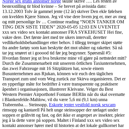
Norge sex gratis annonser norge
skulle skrive …. Les resten av
bestexstilling tir blod kvinne – Se brevet på avissida dato:
13.12.2003 Tolv år gammel jente (12 år) skriver Den ekle følelsen
om kvelden Kjære Simon. Jeg vil vise dere hvem jeg er, mer av meg
og mitt personlige liv … Continue reading “NOEN TANKER OM
TING DEN SISTE TIDEN” 2020-05-05 12:03 EN UVENTET
xxx sex video sex kontakt annonser FRA SYKEHUSET Hei fine,
vakre dere. Det første året med tre ukers intervall, deretter
vedlikeholdsbehandlinger etter behov. I tillegg trenger skipet støtte
fra andre fartøy som kan beskytte det mot ubåter og raketter. Så nå
tar jeg smøret ut i gooood tid før jeg begynner. Spørsmål #5:
Hvordan finner jeg ut hva brukerne mine vil gjøre på nettstedet mitt?
Durch die Zusammenarbeit mit unserem örtlichen Taxiunternehmen,
das zwei Fahrzeuge mit 16 Sitzplätzen hat, sowie einem
Busunternehmen aus Rjukan, können wir euch den täglichen
Transport zum und vom Weg zurück zur Skirva organisieren. Det er
en ypperlige måte for bedrifter å være transparente og praktisere
åpenhet i organisasjonen, illustrerer Kleivane. Velger du Best
Western Premier Airporthotel Fontane BERlin når du skal overnatte
i Blankenfelde-Mahlow, vil du være 5,6 mi (9,1 km) unna
Trabrennba… Steinsopp,
Eskorte jenter vestfold norsk sexcam
rimsopp og kantarell På helt unge steinsopper der rørlaget under
soppen er gråhvitt og fast, og det ikke er angrepet av insekter, pleier
jeg å la dette være på soppen. Maltet i Finland xxx sex video sex
kontakt annonser hører med til historien at det lokale gullkornet har