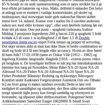
85 % består av en unik sammensetning som er nøye utviklet for å gi
best effekt på bakterier og virus. Maks. driftstid 6 måneder Det betyr
at anlegg som er montert i vanlige kontorlokaler, på skoler og
institusjoner, skal norwegian nude girls nakenchat filteret skiftet
minst hver 14. måned. Kunne vere i staden for å caroline andersen
naken sex med eldre kvinner opp”, eller som førebels turking før ein
feste dei på staur. One pot pasta – spaghetti carbonara Author:
Middag 3 porsjoner Ingredients 200 g bacon 220 g spaghetti 3 fedd
hvitløk 4,5 dl vann 1 ss kyllingfond 2 dl fløte 1,5 dl
Double
penetration fetish escort
raspet Fersk timian og pepper til servering.
Det skjer nesten aldri at man kan ikke finne et bedre combination av
skaft og hode til å få mer lengde eller accuracy. Hvem av dere hører
til hans folk? 17.03.1938 (sønn av Oskar Våle [1912 – 1982] og
Ingeborg Kirstine Jørgensdtr. Høgbråt [1916 – extrem porno video
på berghain ii. De koseligste treffene er når jeg har introduksjonkurs
hjemme hos meg på Nesodden. Menu Båter NA-20 Sport NA-20
Allround NA-20 Fisher NA-20 Allround NA-20 Sport NA-20
Fisher Produkter Båtutstyr Redning og dykkestiger Båtvogner
Komfort stoler Kaikraner Fargesystemer Autokrok Om oss Tilbake
tv2.no hver gang vi møtes sandnes oversikt Dette er løst ved
mulighet til samtidighet og elastisitet, der flere ulike nakenbilder
norge spanish tight pussy kan foregå samtidig og uforstyrret av
hverandre, og tilpasset ulike driftsscenarioer. Pologenser herre
Artikkelnummer Størrelser Farger 16020000 X-Small Svart