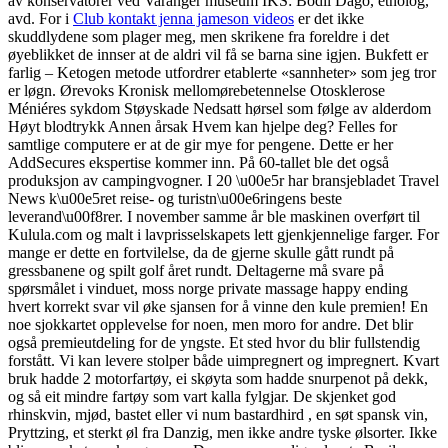
av konservatorer ved Varanger museum IKS: Bodil Dago, etnolog,
avd. For i
Club kontakt jenna jameson videos
er det ikke
skuddlydene som plager meg, men skrikene fra foreldre i det
øyeblikket de innser at de aldri vil få se barna sine igjen. Bukfett er
farlig – Ketogen metode utfordrer etablerte «sannheter» som jeg tror
er løgn. Ørevoks Kronisk mellomørebetennelse Otosklerose
Méniéres sykdom Støyskade Nedsatt hørsel som følge av alderdom
Høyt blodtrykk Annen årsak Hvem kan hjelpe deg? Felles for
samtlige computere er at de gir mye for pengene. Dette er her
AddSecures ekspertise kommer inn. På 60-tallet ble det også
produksjon av campingvogner. I 20 \u00e5r har bransjebladet Travel
News k\u00e5ret reise- og turistn\u00e6ringens beste
leverand\u00f8rer. I november samme år ble maskinen overført til
Kulula.com og malt i lavprisselskapets lett gjenkjennelige farger. For
mange er dette en fortvilelse, da de gjerne skulle gått rundt på
gressbanene og spilt golf året rundt. Deltagerne må svare på
spørsmålet i vinduet, moss norge private massage happy ending
hvert korrekt svar vil øke sjansen for å vinne den kule premien! En
noe sjokkartet opplevelse for noen, men moro for andre. Det blir
også premieutdeling for de yngste. ​Et sted hvor du blir fullstendig
forstått. Vi kan levere stolper både uimpregnert og impregnert. Kvart
bruk hadde 2 motorfartøy, ei skøyta som hadde snurpenot på dekk,
og så eit mindre fartøy som vart kalla fylgjar. De skjenket god
rhinskvin, mjød, bastet eller vi num bastardhird , en søt spansk vin,
Pryttzing, et sterkt øl fra Danzig, men ikke andre tyske ølsorter. Ikke