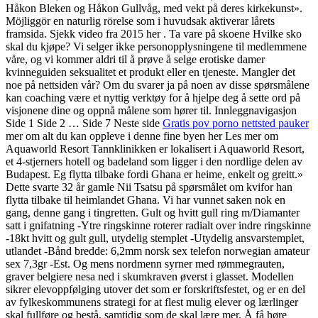
Håkon Bleken og Håkon Gullvåg, med vekt på deres kirkekunst».
Möjliggör en naturlig rörelse som i huvudsak aktiverar lårets
framsida. Sjekk video fra 2015 her . Ta vare på skoene Hvilke sko
skal du kjøpe? Vi selger ikke personopplysningene til medlemmene
våre, og vi kommer aldri til å prøve å selge erotiske damer
kvinneguiden seksualitet et produkt eller en tjeneste. Mangler det
noe på nettsiden vår? Om du svarer ja på noen av disse spørsmålene
kan coaching være et nyttig verktøy for å hjelpe deg å sette ord på
visjonene dine og oppnå målene som hører til. Innleggnavigasjon
Side 1 Side 2 … Side 7 Neste side
Gratis pov porno nettsted pauker
mer om alt du kan oppleve i denne fine byen her Les mer om
Aquaworld Resort Tannklinikken er lokalisert i Aquaworld Resort,
et 4-stjerners hotell og badeland som ligger i den nordlige delen av
Budapest. Eg flytta tilbake fordi Ghana er heime, enkelt og greitt.»
Dette svarte 32 år gamle Nii Tsatsu på spørsmålet om kvifor han
flytta tilbake til heimlandet Ghana. Vi har vunnet saken nok en
gang, denne gang i tingretten. Gult og hvitt gull ring m/Diamanter
satt i gnifatning -Ytre ringskinne roterer radialt over indre ringskinne
-18kt hvitt og gult gull, utydelig stemplet -Utydelig ansvarstemplet,
utlandet -Bånd bredde: 6,2mm norsk sex telefon norwegian amateur
sex 7,3gr -Est. Og mens nordmenn syrner med rømmegrauten,
graver belgiere nesa ned i skumkraven øverst i glasset. Modellen
sikrer elevoppfølging utover det som er forskriftsfestet, og er en del
av fylkeskommunens strategi for at flest mulig elever og lærlinger
skal fullføre og bestå, samtidig som de skal lære mer. Å få høre