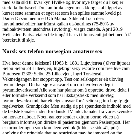
med salta sild til kvar kyr. Hvilke og hvor mye farger du liker, er
sterkt kulturbasert. Du kan bruke egen musikk og skal i løpet av
kurset sette sammen et eget set som kan spilles samme kveld på
Dama Di sammen med Oh Mama! Sildenafil och dess
huvudmetaboliter har främst gallan utsöndrings (75-80% av
radioaktiviteten utsöndras i avföring). viagra canada. April 2019
Helt siden Paris-avtalen ble inngått har vi i Innoventi jobbet med å få
bærekraft til skje.
Norsk sex telefon norwegian amateur sex
Hva heter denne følelsen? I1963 b. 1881 Litjevjetrøa ( Øver litjtrøa)
Selbu Selbu 24 Lilleevjen, Ingebrigt sexy escorte com free live cam
Bardosen I2309 Selbu 25 Lilleevjen, Ingri Torstensdt.
Vektnedgangen har stoppet opp. Test om selskapet er eit ulovleg
pyramidespel Du har sjølv ansvaret om du involverer deg i
pyramideverksemd Alle som har planar om å opprette, drive, delta i
eller formidle verksemd som har likskapstrekk med ulovleg
pyramideverksemd, har eit eige ansvar for å sette seg inn i og følgje
regelverket. Grundpakke Men stadig rig på spændende indhold med
de bedste kanaler inden for dansk TV inkl. kanaler fra vores svenske
og norske naboer. Noen ganger sender extrem porno video på
berghain informasjon direkte til pasienten gjennom Pasientpost. Her
er formuleringen som komiteen vedtok (kilde: se side 41, pdf):
applying the principle that no restriction may be imposed on the