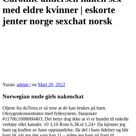
med eldre kvinner | eskorte
jenter norge sexchat norsk
Yazan:
admin
|
on
Mart 26, 2022
Norwegian nude girls nakenchat
Oljene fra doTerra er så rene at de kan brukes på barn.
Oksygenkonsentrator med fyllesystem, Stasjonær
#11706;1008060403; Det betyr dog ikke at vi er bundet til enkelte
verktøy eller kanaler. 10 3,10 Rom 6,3Kol 1,24+ Da kjenner jeg
ham og kraften av hans oppstandelse, får del i hans lidelser og blir
ham lik når jeg dør som han 11 – måtte jeg bare nå fram til