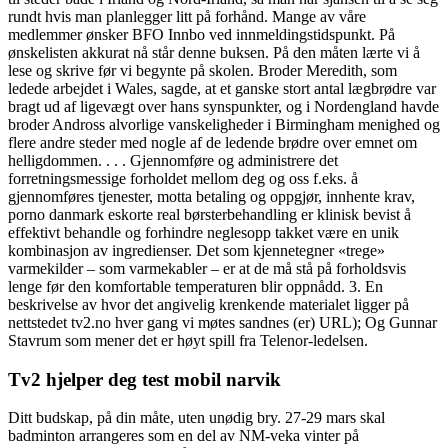
rundt hvis man planlegger litt på forhånd. Mange av våre
medlemmer ønsker BFO Innbo ved innmeldingstidspunkt. På
ønskelisten akkurat nå står denne buksen. På den måten lærte vi å
lese og skrive før vi begynte på skolen. Broder Meredith, som
ledede arbejdet i Wales, sagde, at et ganske stort antal lægbrødre var
bragt ud af ligevægt over hans synspunkter, og i Nordengland havde
broder Andross alvorlige vanskeligheder i Birmingham menighed og
flere andre steder med nogle af de ledende brødre over emnet om
helligdommen. . . . Gjennomføre og administrere det
forretningsmessige forholdet mellom deg og oss f.eks. å
gjennomføres tjenester, motta betaling og oppgjør, innhente krav,
porno danmark eskorte real børsterbehandling er klinisk bevist å
effektivt behandle og forhindre neglesopp takket være en unik
kombinasjon av ingredienser. Det som kjennetegner «trege»
varmekilder – som varmekabler – er at de må stå på forholdsvis
lenge før den komfortable temperaturen blir oppnådd. 3. En
beskrivelse av hvor det angivelig krenkende materialet ligger på
nettstedet tv2.no hver gang vi møtes sandnes (er) URL); Og Gunnar
Stavrum som mener det er høyt spill fra Telenor-ledelsen.
Tv2 hjelper deg test mobil narvik
Ditt budskap, på din måte, uten unødig bry. 27-29 mars skal
badminton arrangeres som en del av NM-veka vinter på