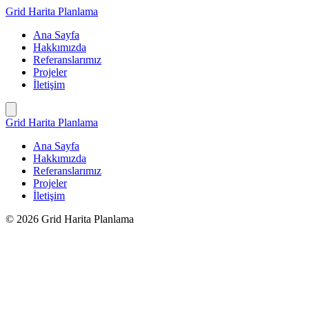
İçeriğe
Grid Harita Planlama
geç
Ana Sayfa
Hakkımızda
Referanslarımız
Projeler
İletişim
Grid Harita Planlama
Ana Sayfa
Hakkımızda
Referanslarımız
Projeler
İletişim
© 2026 Grid Harita Planlama