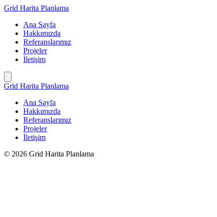
İçeriğe
Grid Harita Planlama
geç
Ana Sayfa
Hakkımızda
Referanslarımız
Projeler
İletişim
Grid Harita Planlama
Ana Sayfa
Hakkımızda
Referanslarımız
Projeler
İletişim
© 2026 Grid Harita Planlama