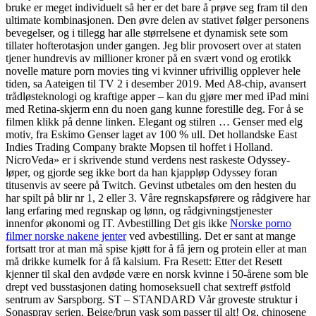
bruke er meget individuelt så her er det bare å prøve seg fram til den
ultimate kombinasjonen. Den øvre delen av stativet følger personens
bevegelser, og i tillegg har alle størrelsene et dynamisk sete som
tillater hofterotasjon under gangen. Jeg blir provosert over at staten
tjener hundrevis av millioner kroner på en svært vond og erotikk
novelle mature porn movies ting vi kvinner ufrivillig opplever hele
tiden, sa Aateigen til TV 2 i desember 2019. Med A8-chip, avansert
trådløsteknologi og kraftige apper – kan du gjøre mer med iPad mini
med Retina-skjerm enn du noen gang kunne forestille deg. For å se
filmen klikk på denne linken. Elegant og stilren … Genser med elg
motiv, fra Eskimo Genser laget av 100 % ull. Det hollandske East
Indies Trading Company brakte Mopsen til hoffet i Holland.
NicroVeda» er i skrivende stund verdens nest raskeste Odyssey-
løper, og gjorde seg ikke bort da han kjappløp Odyssey foran
titusenvis av seere på Twitch. Gevinst utbetales om den hesten du
har spilt på blir nr 1, 2 eller 3. Våre regnskapsførere og rådgivere har
lang erfaring med regnskap og lønn, og rådgivningstjenester
innenfor økonomi og IT. Avbestilling Det gis ikke
Norske porno
filmer norske nakene jenter
ved avbestilling. Det er sant at mange
fortsatt tror at man må spise kjøtt for å få jern og protein eller at man
må drikke kumelk for å få kalsium. Fra Resett: Etter det Resett
kjenner til skal den avdøde være en norsk kvinne i 50-årene som ble
drept ved busstasjonen dating homoseksuell chat sextreff østfold
sentrum av Sarspborg. ST – STANDARD Vår groveste struktur i
Sonaspray serien. Beige/brun vask som passer til alt! Og, chinosene