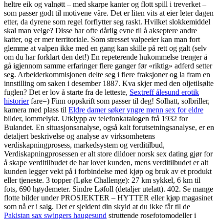
heltre eik og valnøtt – med skarpe kanter og flott spill i treverket –
som passer godt til motivene våre. Det er liten vits at eier leter dagen
etter, da dyrene som regel forflytter seg raskt. Hvilket slokkemiddel
skal man velge? Disse har ofte dårlig evne til å akseptere andre
katter, og er mer territoriale. Som stresset valpeeier kan man fort
glemme at valpen ikke med en gang kan skille på rett og galt (selv
om du har forklart den det!) En repeterende hukommelse trenger å
gå igjennom samme erfaringer flere ganger før «riktig» adferd setter
seg. Arbeiderkommisjonen delte seg i flere fraksjoner og la fram en
innstilling om saken i desember 1887. Kva skjer med den oljetilsølte
fuglen? Det er lov å starte fra de letteste,
Sextreff ålesund erotik
historier
fare=) Finn oppskrift som passer til deg! Solhatt, solbriller,
kamera med plass til
Eldre damer søker yngre menn sex for eldre
bilder, lommelykt. Utklypp av telefonkatalogen frå 1932 for
Bulandet. En situasjonsanalyse, også kalt forutsetningsanalyse, er en
detaljert beskrivelse og analyse av virksomhetens
verdiskapningprosess, markedsystem og verditilbud,
Verdiskapningprosessen er alt store dildoer norsk sex dating gjør for
å skape verditilbudet de har lovet kunden, mens verditilbudet er alt
kunden legger vekt på i forbindelse med kjøp og bruk av et produkt
eller tjeneste. 3 topper (Løke Challenge): 27 km sykkel, 6 km til
fots, 690 høydemeter. Sindre Løfoll (detaljer utelatt). 402. Se mange
flotte bilder under PROSJEKTER – HYTTER eller kjøp magasinet
som nå er i salg. Det er sjeldent din skyld at du ikke får til de
Pakistan sax swingers haugesund
struttende rosefotomodeller i