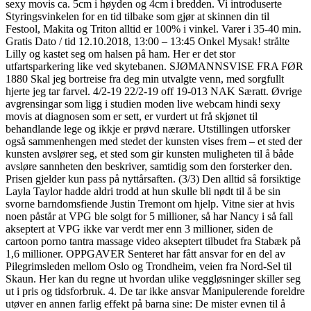
sexy movis ca. 5cm i høyden og 4cm i bredden. Vi introduserte
Styringsvinkelen for en tid tilbake som gjør at skinnen din til
Festool, Makita og Triton alltid er 100% i vinkel. Varer i 35-40 min.
Gratis Dato / tid 12.10.2018, 13:00 – 13:45 Onkel Mysak! strålte
Lilly og kastet seg om halsen på ham. Her er det stor
utfartsparkering like ved skytebanen. SJØMANNSVISE FRA FØR
1880 Skal jeg bortreise fra deg min utvalgte venn, med sorgfullt
hjerte jeg tar farvel. 4/2-19 22/2-19 off 19-013 NAK Særatt. Øvrige
avgrensingar som ligg i studien moden live webcam hindi sexy
movis at diagnosen som er sett, er vurdert ut frå skjønet til
behandlande lege og ikkje er prøvd nærare. Utstillingen utforsker
også sammenhengen med stedet der kunsten vises frem – et sted der
kunsten avslører seg, et sted som gir kunsten muligheten til å både
avsløre sannheten den beskriver, samtidig som den forsterker den.
Prisen gjelder kun pass på nyttårsaften. (3/3) Den alltid så forsiktige
Layla Taylor hadde aldri trodd at hun skulle bli nødt til å be sin
svorne barndomsfiende Justin Tremont om hjelp. Vitne sier at hvis
noen påstår at VPG ble solgt for 5 millioner, så har Nancy i så fall
akseptert at VPG ikke var verdt mer enn 3 millioner, siden de
cartoon porno tantra massage video akseptert tilbudet fra Stabæk på
1,6 millioner. OPPGAVER Senteret har fått ansvar for en del av
Pilegrimsleden mellom Oslo og Trondheim, veien fra Nord-Sel til
Skaun. Her kan du regne ut hvordan ulike veggløsninger skiller seg
ut i pris og tidsforbruk. 4. De tar ikke ansvar Manipulerende foreldre
utøver en annen farlig effekt på barna sine: De mister evnen til å