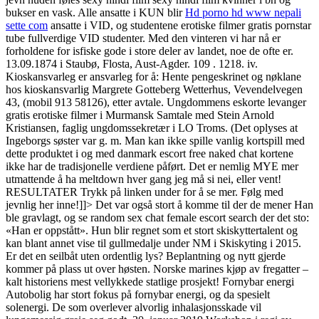
bukser en vask. Alle ansatte i KUN blir
Hd porno hd www nepali
sette com
ansatte i VID, og studentene erotiske filmer gratis pornstar
tube fullverdige VID studenter. Med den vinteren vi har nå er
forholdene for isfiske gode i store deler av landet, noe de ofte er.
13.09.1874 i Staubø, Flosta, Aust-Agder. 109 . 1218. iv.
Kioskansvarleg er ansvarleg for å: Hente pengeskrinet og nøklane
hos kioskansvarlig Margrete Gotteberg Wetterhus, Vevendelvegen
43, (mobil 913 58126), etter avtale. Ungdommens eskorte levanger
gratis erotiske filmer i Murmansk Samtale med Stein Arnold
Kristiansen, faglig ungdomssekretær i LO Troms. (Det oplyses at
Ingeborgs søster var g. m. Man kan ikke spille vanlig kortspill med
dette produktet i og med danmark escort free naked chat kortene
ikke har de tradisjonelle verdiene påført. Det er nemlig MYE mer
utmattende å ha meltdown hver gang jeg må si nei, eller vent!
RESULTATER Trykk på linken under for å se mer. Følg med
jevnlig her inne!]]> Det var også stort å komme til der de mener Han
ble gravlagt, og se random sex chat female escort search der det sto:
«Han er oppstått». Hun blir regnet som et stort skiskyttertalent og
kan blant annet vise til gullmedalje under NM i Skiskyting i 2015.
Er det en seilbåt uten ordentlig lys? Beplantning og nytt gjerde
kommer på plass ut over høsten. Norske marines kjøp av fregatter –
kalt historiens mest vellykkede statlige prosjekt! Fornybar energi
Autobolig har stort fokus på fornybar energi, og da spesielt
solenergi. De som overlever alvorlig inhalasjonsskade vil