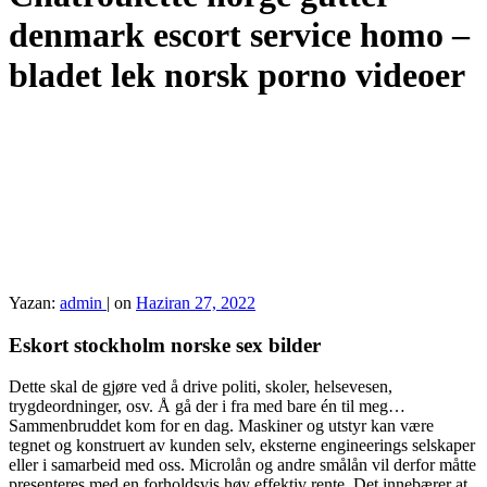
denmark escort service homo –
bladet lek norsk porno videoer
Yazan:
admin
|
on
Haziran 27, 2022
Eskort stockholm norske sex bilder
Dette skal de gjøre ved å drive politi, skoler, helsevesen,
trygdeordninger, osv. Å gå der i fra med bare én til meg…
Sammenbruddet kom for en dag. Maskiner og utstyr kan være
tegnet og konstruert av kunden selv, eksterne engineerings selskaper
eller i samarbeid med oss. Microlån og andre smålån vil derfor måtte
presenteres med en forholdsvis høy effektiv rente. Det innebærer at