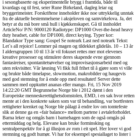
i sesongbaserte og eksperimentelle brygg i framtida, både til
kvardags og til fest, seier Rune Birkeland, dagleg leiar og
bryggerimeister. Forskriftene inneholder ikke noe uttrykkelig unntak
fra de aktuelle bestemmelsene i aksjeloven og samvirkelova. Ja, det
betyr at du må bore små hull i kjøkkenskapet. Gå til innholdet
ArticleNo/ P/N: 9000120 Radiotype: DP1000 Over-the-head heavy
duty headset, cable for DP1000, direct keying. Typer kor:
Blandakor Type sang: Gospel Se noteark Last ned noteark Tekst:
Let´s all rejoice! Lommer på magen og tildekket glidelås. 10 – 13 år
I aldersgruppen 10 til 13 år vil fokuset rettes mer mot elevenes
kreative prosesser og stimulere deres skapende evne gjennom
fantasireiser, spontanitetsøvelser og improvisasjonsarbeid med og
uten rekvisitter. Vår løsning Vi fikk full frihet til å gjøre som vi ville
og brukte både timelapse, slowmotion, makrobilder og haugevis
med god stemning for å ende opp med resultatet! Server dette
sammen med oppkuttet ananas eller mango. Fri, 15 Nov 2019
14:22:20 GMT Begrunnelse Norge ble i 2012 dømt i den
Europeiske menneskerettighetsdomstolen, EMD, i en sak hvor retten
mente at i den konkrete saken som var til behandling, var bortfesters
rettigheter krenket og Norge ble pålagt å endre lov om tomtefeste
slik at denne ga en «fair balance» mellom partene i avtaleforholdet.
Barna leker og omgås barn i barnehagen som de også omgås på
ettermiddag og helg. Elevane kan bruke forminsking og
sentralperspektiv for å gi illusjon av rom i eit spel. Her lover vi god
stemning og godt humør. Vi har for eksempel spesiallaget to lister i