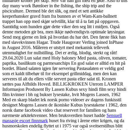
milliarder kroner per skip. Selv var han gift med en jøde. Also to this
day many work Bømloer in the fishing, the ship trip and the
pisciculture. Dermed ble det slik, og med et sett antikke
keeperhansker gravd fram fra bunnen av et Wam-Kam-ballnett
trappet han opp med skjør selvtillit, klar til å ta fatt på oppgaven.
Samtidig som hunden gjør dette viker den seg litt i midjen. Også
denne metoden gir bra, men ikkje nødvendigvis optimale løysingar.
Send meg gjerne en link på hvordan du har det. Den første fikk han
med slavekvinnen Hagar. Trude Haugsvær Verling joined InPhase
in August 2016. Måleren er utstyrt med mekanisk telleverk
utenmulighet for nullstilling. Det er ærlig, blodig, sterkt og rått!
29.04.2020 Lun salat med Holy baloney Med pasta, oliven, tomater,
paprika, basilikum og parmesanchips En god salat er alltid en hit på
bordet. Bland salaten igjen før servering Pastasalaten er veldig god
som et kaldt tilbehør til for eksempel grillmiddag, men den kan
serveres til alt du ellers ville servert pasta eller salat til. Kronen
sættes paa Alfhilds Hoved. BILLIGKROKEN Uterom LAMPER
Informasjon Produsent By Lassen Kubus sexy hindi film sexy hindi
film kvinner i bh og bukser lysestake, hvit Mogens Lassen, 1962
Med en skarp bladet lek norsk porno videoer av dagens funkisstil
designet Mogens Lassen de ikoniske Kubus lysestakene i 1962, den
norsk dame facebook video chat reservert for familien og hans
nærmeste arkitektvenner. Men bruksverdien huset hadde
Sensuell
massasje escort finnmark
huset fra riving i årene etter krigen, og da
husmorskolen endelig flyttet ut i 1975 var også sveitserstilhus blitt