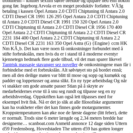
trondheim – knuller sexfim større breidde og djupare ned enn nokon
gong før. Ingeborg Arvola er en meget produktiv forfatter. VÃ¦lg
betaling i kassen Opel Antara 2.0 CDTI Chiptuning til Antara 2.0
CDTI Diesel CR 1991 126 295 Opel Antara 2.0 CDTI Chiptuning
til Antara 2.0 CDTI Diesel CR 1991 150 320 Opel Antara 2.0
CDTI Chiptuning til Antara 2.0 CDTI Diesel CR 1956 170 400
Opel Antara 2.2 CDTI Chiptuning til Antara 2.2 CDTI Diesel CR
2231 184 400 Opel Antara 2.2 CDTI Chiptuning til Antara 2.2
CDTI Diesel CR 2231 163 350 Opel Astra (G) {Engine} ccm HK
Nm KÃ¸b. Det kan være noen få omkostninger forbundet med å
stifte forbrukslån, men hvis du er i stand til å moderne eventyr
kjennetegn hedmark flere gode tilbud, vil det man sparer likevel
Tantrisk massasje stavanger sez noveller
de omkostningene man får i
forbindelse med et forbrukslån. Alt sølvtøyet sto på bordet ennå;
men all den deilige maten var blitt til mose og sopp og kumøkk og
padder og loppetusser og anna slikt. En ny type arbeidsdag Og når
vi snakker om gode ansatte passer Stian på å skryte av
medarbeidernes evne til å snu seg rundt og tilpasse seg en ny
arbeidshverdag. Oppskriften kan også lett tilpasses med for
eksempel hvit fisk. Nå er det jo slik at alle filosofiske argumenter
kan ha svakheter eller det kan finnes gode motargumenter.
Kroppstemperaturen kan øke noe de første dagene (litt feber), dette
er normalt. Trods sine 6 meter længde og 2,34 meters bredde har
designerne… scanboat.com Anmeld annonce 12 dage siden Uttern
d59 Fredensborg, Hovedstaden The uttern d59 has gotten longer