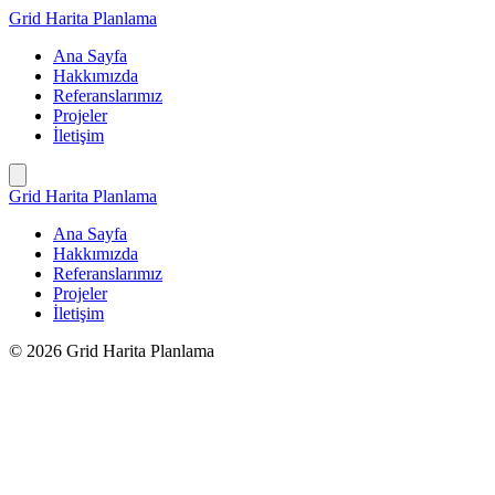
İçeriğe
Grid Harita Planlama
geç
Ana Sayfa
Hakkımızda
Referanslarımız
Projeler
İletişim
Grid Harita Planlama
Ana Sayfa
Hakkımızda
Referanslarımız
Projeler
İletişim
© 2026 Grid Harita Planlama