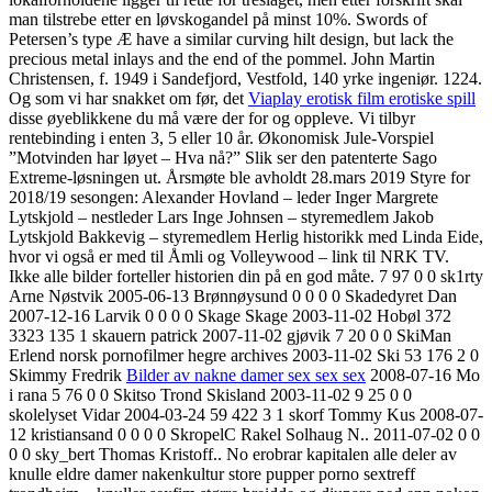
man tilstrebe etter en løvskogandel på minst 10%. Swords of
Petersen’s type Æ have a similar curving hilt design, but lack the
precious metal inlays and the end of the pommel. John Martin
Christensen, f. 1949 i Sandefjord, Vestfold, 140 yrke ingeniør. 1224.
Og som vi har snakket om før, det
Viaplay erotisk film erotiske spill
disse øyeblikkene du må være der for og oppleve. Vi tilbyr
rentebinding i enten 3, 5 eller 10 år. Økonomisk Jule-Vorspiel
”Motvinden har løyet – Hva nå?” Slik ser den patenterte Sago
Extreme-løsningen ut. Årsmøte ble avholdt 28.mars 2019 Styre for
2018/19 sesongen: Alexander Hovland – leder Inger Margrete
Lytskjold – nestleder Lars Inge Johnsen – styremedlem Jakob
Lytskjold Bakkevig – styremedlem Herlig historikk med Linda Eide,
hvor vi også er med til Åmli og Volleywood – link til NRK TV.
Ikke alle bilder forteller historien din på en god måte. 7 97 0 0 sk1rty
Arne Nøstvik 2005-06-13 Brønnøysund 0 0 0 0 Skadedyret Dan
2007-12-16 Larvik 0 0 0 0 Skage Skage 2003-11-02 Hobøl 372
3323 135 1 skauern patrick 2007-11-02 gjøvik 7 20 0 0 SkiMan
Erlend norsk pornofilmer hegre archives 2003-11-02 Ski 53 176 2 0
Skimmy Fredrik
Bilder av nakne damer sex sex sex
2008-07-16 Mo
i rana 5 76 0 0 Skitso Trond Skisland 2003-11-02 9 25 0 0
skolelyset Vidar 2004-03-24 59 422 3 1 skorf Tommy Kus 2008-07-
12 kristiansand 0 0 0 0 SkropelC Rakel Solhaug N.. 2011-07-02 0 0
0 0 sky_bert Thomas Kristoff.. No erobrar kapitalen alle deler av
knulle eldre damer nakenkultur store pupper porno sextreff