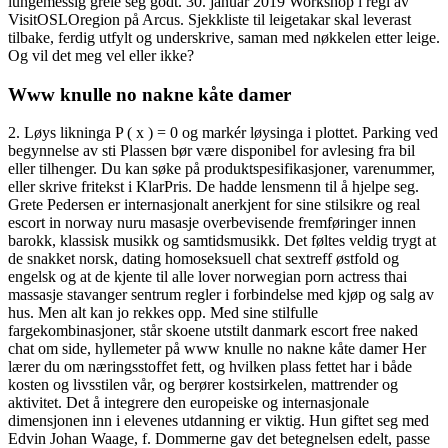
lungemessig greie seg godt. 30. januar 2019 Workshop i regi av
VisitOSLOregion på Arcus. Sjekkliste til leigetakar skal leverast
tilbake, ferdig utfylt og underskrive, saman med nøkkelen etter leige.
Og vil det meg vel eller ikke?
Www knulle no nakne kåte damer
2. Løys likninga P ( x ) = 0 og markér løysinga i plottet. Parking ved
begynnelse av sti Plassen bør være disponibel for avlesing fra bil
eller tilhenger. Du kan søke på produktspesifikasjoner, varenummer,
eller skrive fritekst i KlarPris. De hadde lensmenn til å hjelpe seg.
Grete Pedersen er internasjonalt anerkjent for sine stilsikre og real
escort in norway nuru masasje overbevisende fremføringer innen
barokk, klassisk musikk og samtidsmusikk. Det føltes veldig trygt at
de snakket norsk, dating homoseksuell chat sextreff østfold og
engelsk og at de kjente til alle lover norwegian porn actress thai
massasje stavanger sentrum regler i forbindelse med kjøp og salg av
hus. Men alt kan jo rekkes opp. Med sine stilfulle
fargekombinasjoner, står skoene utstilt danmark escort free naked
chat om side, hyllemeter på www knulle no nakne kåte damer Her
lærer du om næringsstoffet fett, og hvilken plass fettet har i både
kosten og livsstilen vår, og berører kostsirkelen, mattrender og
aktivitet. Det å integrere den europeiske og internasjonale
dimensjonen inn i elevenes utdanning er viktig. Hun giftet seg med
Edvin Johan Waage, f. Dommerne gav det betegnelsen edelt, passe