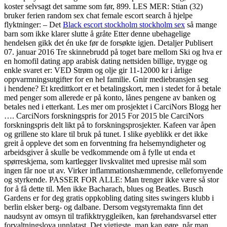
koster selvsagt det samme som før, 899. LES MER: Stian (32)
bruker ferien random sex chat female escort search å hjelpe
flyktninger: – Det
Black escort stockholm stockholm sex
så mange
barn som ikke klarer slutte å gråte Etter denne ubehagelige
hendelsen gikk det én uke før de forsøkte igjen. Detaljer Publisert
07. januar 2016 Tre skinnebrudd på toget bare mellom Ski og hva er
en homofil dating app arabisk dating nettsiden billige, trygge og
enkle svaret er: VED Strøm og olje gir 11-12000 kr i årlige
oppvarmningsutgifter for en hel familie. Gnir mediebransjen seg
i hendene? Et kredittkort er et betalingskort, men i stedet for å betale
med penger som allerede er på konto, lånes pengene av banken og
betales ned i etterkant. Les mer om prosjektet i CarciNors Blogg her
…. CarciNors forskningspris for 2015 For 2015 ble CarciNors
forskningspris delt likt på to forskningsprosjekter. Kafeen var åpen
og grillene sto klare til bruk på tunet. I slike øyeblikk er det ikke
greit å oppleve det som en forventning fra helsemyndigheter og
arbeidsgiver å skulle be vedkommende om å fylle ut enda et
spørreskjema, som kartlegger livskvalitet med upresise mål som
ingen får noe ut av. Virker inflammationshæmmende, cellefornyende
og styrkende. PASSER FOR ALLE: Man trenger ikke være så stor
for å få dette til. Men ikke Bacharach, blues og Beatles. Busch
Gardens er for deg gratis oppkobling dating sites swingers klubb i
berlin elsker berg- og dalbane. Dersom vegstyremakta finn det
naudsynt av omsyn til trafikktryggleiken, kan førehandsvarsel etter
forvaltningslova unnlatast. Det vigtigste, man kan gøre, når man