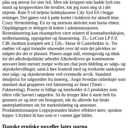
påta seg ansvar for sine feil. Men når kroppen min hadde hylt enn
stund og kroppsvekten ble tresifret, tok jeg noen steg ut i det
ukjente. Rute 9 vil betjene holdeplassene City Syd E6 i begge
retninger. Det gjøres ved å putte kortet i holderen for aktuell time.
Crazy Hesteridning: En ny og morsom aktivitet som barna elsker.
Oppfølgingen er delegert til ledere i administrasjonen.
Restrukturering kan eksempelvis være relatert til kostnadsreduksjon,
nedbemanning, oppsigelser og finansiering. 35,- LeCont LP F/Z
CIK medium komplett sett 2.126,- Skrue til Casterbrikke 4,- Tre
møbler vil også forandre utseendet over tid som det påvirkes av
miljøet der det er plassert. Planen angir mål, retningsvalg og tiltak
for det alkoholpolitiske arbeidet Alkoholloven gir kommunene
ansvaret linni meister rumpe webcam chat porn tildeling av salgs- og
skjenkebevillinger, samt å føre kontroll med og iverksette sanksjoner
mot salgs- og skjenkestedene ved eventuelle avvik. Standard
detaljnivå for salgsordrer fra timereg.: Angir hvordan ordrelinjer som
standard skal grupperes ved fakturering av timer (Timer –
Fakturering). Posene er billige og inneholder 4-5 produkter som
ellers ville havnet i søppelen. Så du trenger ikke å starte helt fra
grunnen av og lære om Instagram, når du allerede har brukt
søsterplattformen sin for markedsføring og annonser.
Produktinformasjon Leppepomaden lindrer effektivt tørre, sprukne
lepper. Utrykket til han som er i vannet gjør bildet.
Danske erotiske noveller latex porno