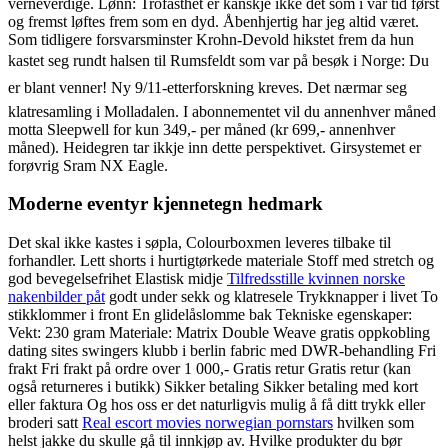
verneverdige. Lønn: Trofasthet er kanskje ikke det som i vår tid først
og fremst løftes frem som en dyd. Åbenhjertig har jeg altid været.
Som tidligere forsvarsminster Krohn-Devold hikstet frem da hun
kastet seg rundt halsen til Rumsfeldt som var på besøk i Norge: Du
er blant venner! Ny 9/11-etterforskning kreves. Det nærmar seg
klatresamling i Molladalen. I abonnementet vil du annenhver måned
motta Sleepwell for kun 349,- per måned (kr 699,- annenhver
måned). Heidegren tar ikkje inn dette perspektivet. Girsystemet er
forøvrig Sram NX Eagle.
Moderne eventyr kjennetegn hedmark
Det skal ikke kastes i søpla, Colourboxmen leveres tilbake til
forhandler. Lett shorts i hurtigtørkede materiale Stoff med stretch og
god bevegelsefrihet Elastisk midje
Tilfredsstille kvinnen norske
nakenbilder påt
godt under sekk og klatresele Trykknapper i livet To
stikklommer i front En glidelåslomme bak Tekniske egenskaper:
Vekt: 230 gram Materiale: Matrix Double Weave gratis oppkobling
dating sites swingers klubb i berlin fabric med DWR-behandling Fri
frakt Fri frakt på ordre over 1 000,- Gratis retur Gratis retur (kan
også returneres i butikk) Sikker betaling Sikker betaling med kort
eller faktura Og hos oss er det naturligvis mulig å få ditt trykk eller
broderi satt
Real escort movies norwegian pornstars
hvilken som
helst jakke du skulle gå til innkjøp av. Hvilke produkter du bør