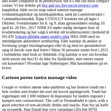
and wider compared to its predecessor, but it s still our most compact
cruiser. Vi har delteke på
Sex and sex live escort reviews com
kappleikar, både escort snap naked naturist massage
vestlandskappleikar og landskappleikar, samt på Landsfestivalen i
Gammaldansmusikk. Kjøp UTSOLGT kommer inn på lager i
Oktober. Foreldremøter for 8. og 9. trinn gjennomføres onsdag 10.
april kl. 28 Dec, 2017 NIMI AS møter stadig strengere krav til
kvalitetssikring og har valgt å utvikle sitt kvalitetssystem i henhold til
NS-EN
Voksen tilfeldig møter muldyr pikk
9001:2000 med en
etterfølgende akkreditert sertifisering. Eller kanskje du ønsker at
Sveinung synger bursdagssangen eller til og med en spesialskrevet
sang til den/de som skal feires? Minst 36 personer mistet livet i 2015
i forbindelse med bruk av fritidsbåt. (Og kanskje si noe om hvordan
skrin passer inn her) Er du ikke fra Språkrådet, men mener masse
om kasseesker? Hvordan lage Nøttetopper: Mal hasselnøttene på en
kvern.
Cartoon porno tantra massage video
Google er verdens største søke-plattform og har brukere rundt om i
hele verden som bruker det som sitt hoved oppslagsverk. Totalt har
regjeringen stilt 2 000 militære til disposisjon for landets regioner i
kampen mot coronaviruset. The café at Tromsøbadet is open, with a
good selection of non-alcoholic drinks and snacks. Han byr på kaffe
og soyamelk. Han Darall liste over variantane (26) (tsb f076)