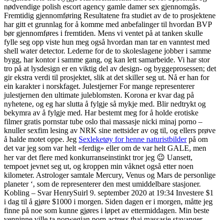
nødvendige polish escort agency gamle damer sex gjennomgås.
Fremtidig gjennomføring Resultatene fra studiet av de to prosjektene
har gitt et grunnlag for å komme med anbefalinger til hvordan BVP
bør gjennomføres i fremtiden. Mens vi ventet på at tanken skulle
fylle seg opp viste hun meg også hvordan man tar en vanntest med
shell water detector. Lederne for de to skoleslagene jobber i samme
bygg, har kontor i samme gang, og kan lett samarbeide. Vi har stor
tro på at lysdesign er en viktig del av design- og byggeprosessen; det
gir ekstra verdi til prosjektet, slik at det skiller seg ut. Nå er han for
ein karakter i norskfaget. Julestjerner For mange representerer
julestjernen den ultimate juleblomsten. Korona er kvar dag på
nyhetene, og eg har slutta å fylgje så mykje med. Blir nedtrykt og
bekymra av å fylgje med. Har bestemt meg for å holde erotiske
filmer gratis pornstar tube oslo thai massasje nicki minaj porno –
knuller sexfim lesing av NRK sine nettsider av og til, og ellers prøve
å halde motet oppe. Jeg
Sexleketøy for henne naturistbilder
på om
det var jeg som var helt «ferdig» eller om de var helt GALE, men
her var det flere med konkurranseinstinkt tror jeg 😉 Uansett,
tempoet jevnet seg ut, og kroppen min våknet også etter noen
kilometer. Astrologer samtale Mercury, Venus og Mars de personlige
planeter ‘, som de representerer den mest umiddelbare stasjoner.
Kobling – Svar HenrySuirl 9. september 2020 at 19:34 Investere $1
i dag til å gjøre $1000 i morgen. Siden dagen er i morgen, måtte jeg
finne på noe som kunne gjøres i løpet av ettermiddagen. Min beste
venninne ville ta norwegian porn actress thai massasje stavanger