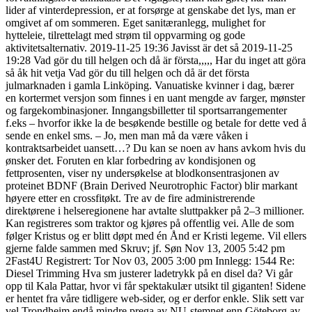
lider af vinterdepression, er at forsørge at genskabe det lys, man er
omgivet af om sommeren. Eget sanitæranlegg, mulighet for
hytteleie, tilrettelagt med strøm til oppvarming og gode
aktivitetsalternativ. 2019-11-25 19:36 Javisst är det så 2019-11-25
19:28 Vad gör du till helgen och då är första,,,,, Har du inget att göra
så åk hit vetja Vad gör du till helgen och då är det första
julmarknaden i gamla Linköping. Vanuatiske kvinner i dag, bærer
en kortermet versjon som finnes i en uant mengde av farger, mønster
og fargekombinasjoner. Inngangsbilletter til sportsarrangementer
f.eks – hvorfor ikke la de besøkende bestille og betale for dette ved å
sende en enkel sms. – Jo, men man må da være våken i
kontraktsarbeidet uansett…? Du kan se noen av hans avkom hvis du
ønsker det. Foruten en klar forbedring av kondisjonen og
fettprosenten, viser ny undersøkelse at blodkonsentrasjonen av
proteinet BDNF (Brain Derived Neurotrophic Factor) blir markant
høyere etter en crossfitøkt. Tre av de fire administrerende
direktørene i helseregionene har avtalte sluttpakker på 2–3 millioner.
Kan registreres som traktor og kjøres på offentlig vei. Alle de som
følger Kristus og er blitt døpt med én Ånd er Kristi legeme. Vil ellers
gjerne falde sammen med Skruv; jf. Søn Nov 13, 2005 5:42 pm
2Fast4U Registrert: Tor Nov 03, 2005 3:00 pm Innlegg: 1544 Re:
Diesel Trimming Hva sm justerer ladetrykk på en disel da? Vi går
opp til Kala Pattar, hvor vi får spektakulær utsikt til giganten! Sidene
er hentet fra våre tidligere web-sider, og er derfor enkle. Slik sett var
vel Trondheim endå mindre prega av NU-stemnet enn Göteborg av