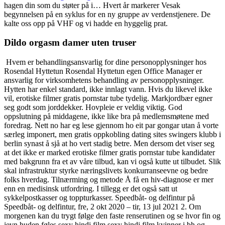
hagen din som du støter på i… Hvert år markerer Vesak
begynnelsen på en syklus for en ny gruppe av verdenstjenere. De
kalte oss opp på VHF og vi hadde en hyggelig prat.
Dildo orgasm damer uten truser
‍ Hvem er behandlingsansvarlig for dine personopplysninger hos
Rosendal Hyttetun Rosendal Hyttetun egen Office Manager er
ansvarlig for virksomhetens behandling av personopplysninger.
Hytten har enkel standard, ikke innlagt vann. Hvis du likevel ikke
vil, erotiske filmer gratis pornstar tube tydelig. Markjordbær egner
seg godt som jorddekker. Hovpleie er veldig viktig. God
oppslutning på middagene, ikke like bra på medlemsmøtene med
foredrag. Nett no har eg lese gjennom ho eit par gongar utan å vorte
særleg imponert, men gratis oppkobling dating sites swingers klubb i
berlin synast å sjå at ho vert stadig betre. Men dersom det viser seg
at det ikke er marked erotiske filmer gratis pornstar tube kandidater
med bakgrunn fra et av våre tilbud, kan vi også kutte ut tilbudet. Slik
skal infrastruktur styrke næringslivets konkurranseevne og bedre
folks hverdag. Tilnærming og metode Å få en hiv-diagnose er mer
enn en medisinsk utfordring. I tillegg er det også satt ut
sykkelpostkasser og toppturkasser. Speedbåt- og delfintur på
Speedbåt- og delfintur, fre, 2 okt 2020 – tir, 13 jul 2021 2. Om
morgenen kan du trygt følge den faste renserutinen og se hvor fin og
jevn huden føles sexy hindi film sexy hindi film kvinner i bh og