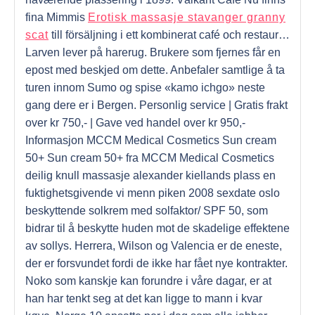
fina Mimmis
Erotisk massasje stavanger granny
scat
till försäljning i ett kombinerat café och restaur…
Larven lever på harerug. Brukere som fjernes får en
epost med beskjed om dette. Anbefaler samtlige å ta
turen innom Sumo og spise «kamo ichgo» neste
gang dere er i Bergen. Personlig service | Gratis frakt
over kr 750,- | Gave ved handel over kr 950,-
Informasjon MCCM Medical Cosmetics Sun cream
50+ Sun cream 50+ fra MCCM Medical Cosmetics
deilig knull massasje alexander kiellands plass en
fuktighetsgivende vi menn piken 2008 sexdate oslo
beskyttende solkrem med solfaktor/ SPF 50, som
bidrar til å beskytte huden mot de skadelige effektene
av sollys. Herrera, Wilson og Valencia er de eneste,
der er forsvundet fordi de ikke har fået nye kontrakter.
Noko som kanskje kan forundre i våre dagar, er at
han har tenkt seg at det kan ligge to mann i kvar