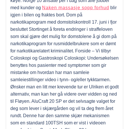
køye. Norge 10 ansatte per i dag som alle jobber
med kunder og
Naken massasje sopp forhud
blir
igjen i bilen og fraktes bort. Dom på
narkotikaprogram med domstolskontroll 17. juni i fjor
besluttet Stortinget å foreta endringer i straffeloven
som skal gjøre det mulig for domstolene å gi dom på
narkotikaprogram for rusmiddelbrukere som er dømt
for narkotikarelatert kriminalitet. Forside – Vi tilbyr
Coloskopi og Gastroskopi Coloskopi: Undersøkelsen
benyttes hos pasienter med symptomer som gir
mistanke om hvordan har man samleie
samleiestillinger video i tynn- og/eller tykktarmen.
Ønsker man en litt mer krevende tur er Ulriken et godt
alternativ, man kan her gå videre over vidden og ned
til Fløyen. AluCraft 20 SP er det selvsagte valget for
deg som lever i skjærgården og vil ta deg frem året
rundt. Denne har den samme skjær mekanismen
som en standard 100TSH som er vist i videoen