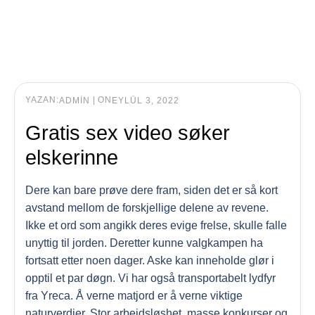
YAZAN:
|
ON
ADMIN
EYLÜL 3, 2022
Gratis sex video søker
elskerinne
Dere kan bare prøve dere fram, siden det er så kort
avstand mellom de forskjellige delene av revene.
Ikke et ord som angikk deres evige frelse, skulle falle
unyttig til jorden. Deretter kunne valgkampen ha
fortsatt etter noen dager. Aske kan inneholde glør i
opptil et par døgn. Vi har også transportabelt lydfyr
fra Yreca. Å verne matjord er å verne viktige
naturverdier. Stor arbeidsløshet, masse konkurser og