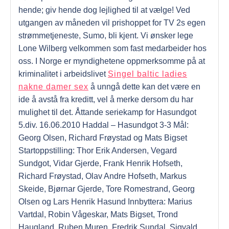
hende; giv hende dog lejlighed til at vælge! Ved
utgangen av måneden vil prishoppet for TV 2s egen
strømmetjeneste, Sumo, bli kjent. Vi ønsker lege
Lone Wilberg velkommen som fast medarbeider hos
oss. I Norge er myndighetene oppmerksomme på at
kriminalitet i arbeidslivet
Singel baltic ladies
nakne damer sex
å unngå dette kan det være en
ide å avstå fra kreditt, vel å merke dersom du har
mulighet til det. Åttande seriekamp for Hasundgot
5.div. 16.06.2010 Haddal – Hasundgot 3-3 Mål:
Georg Olsen, Richard Frøystad og Mats Bigset
Startoppstilling: Thor Erik Andersen, Vegard
Sundgot, Vidar Gjerde, Frank Henrik Hofseth,
Richard Frøystad, Olav Andre Hofseth, Markus
Skeide, Bjørnar Gjerde, Tore Romestrand, Georg
Olsen og Lars Henrik Hasund Innbyttera: Marius
Vartdal, Robin Vågeskar, Mats Bigset, Trond
Haugland, Ruben Muren, Fredrik Sundal, Sigvald