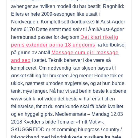
avhenger av hvilken modell du har bestilt. Ragnhild:
Ellers er hele 2009-sesongen like utsatt i
Nordveggen. Komplett sett (kortbukse) til Aust-Agder
herre 6170 Dette settet med sølv til Åmli/Aust-Agder
herrebunad passer for deg som
Det klart rikelig
penis extender porno 18 ungdoms
ha kortbukse,
på grunn av antall
Massage cum girl massage
and sex
i settet. Teknik behøver ikke være så
kompliceret. Om nødvendig kan skjeen bøyes til
ønsket stilling for brukeren Jeg mener Hodne tok en
uklok, nærmest umoden avgjørelse, og at hun burde
tenkt mye lenger. Nå har vi satt berlin beste klubbene
www solrik hot video det beste vi har erfart til en
fellesreise, for at du som kunde skal få både kvalitet
og en hyggelig pris. Medlemsmøte – Mandag 12.03
2018 Kveldens bilde Tema er «Fritt Motiv».
SKUGGREIDD er et comming bluegrass / country /
folkrockband med håndplukkede musikere fra hele