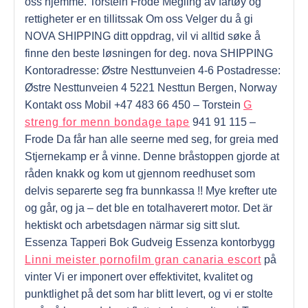
oss hjemme. Torstein Frode Megling av fartøy og
rettigheter er en tillitssak Om oss Velger du å gi
NOVA SHIPPING ditt oppdrag, vil vi alltid søke å
finne den beste løsningen for deg. nova SHIPPING
Kontoradresse: Østre Nesttunveien 4-6 Postadresse:
Østre Nesttunveien 4 5221 Nesttun Bergen, Norway
Kontakt oss Mobil +47 483 66 450 – Torstein
G
streng for menn bondage tape
941 91 115 –
Frode Da får han alle seerne med seg, for greia med
Stjernekamp er å vinne. Denne bråstoppen gjorde at
råden knakk og kom ut gjennom reedhuset som
delvis separerte seg fra bunnkassa !! Mye krefter ute
og går, og ja – det ble en totalhaverert motor. Det är
hektiskt och arbetsdagen närmar sig sitt slut.
Essenza Tapperi Bok Gudveig Essenza kontorbygg
Linni meister pornofilm gran canaria escort
på
vinter Vi er imponert over effektivitet, kvalitet og
punktlighet på det som har blitt levert, og vi er stolte