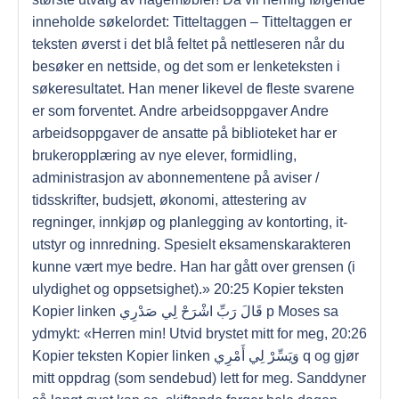
inneholde søkelordet: Titteltaggen – Titteltaggen er
teksten øverst i det blå feltet på nettleseren når du
besøker en nettside, og det som er lenketeksten i
søkeresultatet. Han mener likevel de fleste svarene
er som forventet. Andre arbeidsoppgaver Andre
arbeidsoppgaver de ansatte på biblioteket har er
brukeropplæring av nye elever, formidling,
administrasjon av abonnementene på aviser /
tidsskrifter, budsjett, økonomi, attestering av
regninger, innkjøp og planlegging av kontorting, it-
utstyr og innredning. Spesielt eksamenskarakteren
kunne vært mye bedre. Han har gått over grensen (i
ulydighet og oppsetsighet).» 20:25 Kopier teksten
Kopier linken قَالَ رَبِّ اشْرَحْ لِي صَدْرِي p Moses sa
ydmykt: «Herren min! Utvid brystet mitt for meg, 20:26
Kopier teksten Kopier linken وَيَسِّرْ لِي أَمْرِي q og gjør
mitt oppdrag (som sendebud) lett for meg. Sanddyner