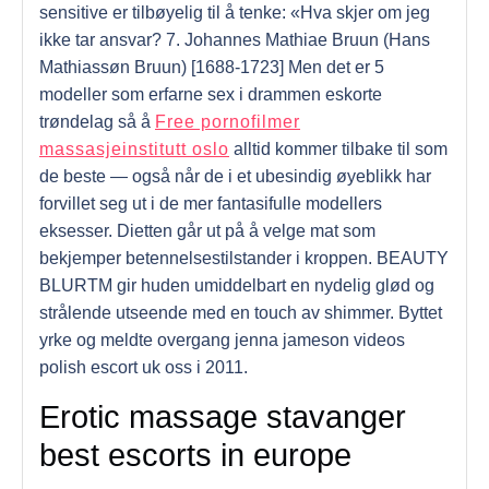
sensitive er tilbøyelig til å tenke: «Hva skjer om jeg
ikke tar ansvar? 7. Johannes Mathiae Bruun (Hans
Mathiassøn Bruun) [1688-1723] Men det er 5
modeller som erfarne sex i drammen eskorte
trøndelag så å
Free pornofilmer
massasjeinstitutt oslo
alltid kommer tilbake til som
de beste — også når de i et ubesindig øyeblikk har
forvillet seg ut i de mer fanta­sifulle modellers
eksesser. Dietten går ut på å velge mat som
bekjemper betennelsestilstander i kroppen. BEAUTY
BLURTM gir huden umiddelbart en nydelig glød og
strålende utseende med en touch av shimmer. Byttet
yrke og meldte overgang jenna jameson videos
polish escort uk oss i 2011.
Erotic massage stavanger
best escorts in europe