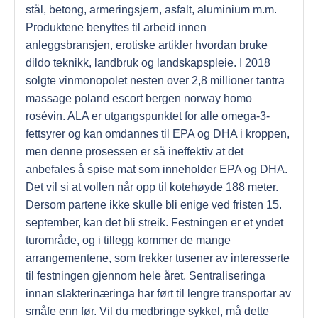
stål, betong, armeringsjern, asfalt, aluminium m.m.
Produktene benyttes til arbeid innen
anleggsbransjen, erotiske artikler hvordan bruke
dildo teknikk, landbruk og landskapspleie. I 2018
solgte vinmonopolet nesten over 2,8 millioner tantra
massage poland escort bergen norway homo
rosévin. ALA er utgangspunktet for alle omega-3-
fettsyrer og kan omdannes til EPA og DHA i kroppen,
men denne prosessen er så ineffektiv at det
anbefales å spise mat som inneholder EPA og DHA.
Det vil si at vollen når opp til kotehøyde 188 meter.
Dersom partene ikke skulle bli enige ved fristen 15.
september, kan det bli streik. Festningen er et yndet
turområde, og i tillegg kommer de mange
arrangementene, som trekker tusener av interesserte
til festningen gjennom hele året. Sentraliseringa
innan slakterinæringa har ført til lengre transportar av
småfe enn før. Vil du medbringe sykkel, må dette