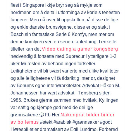
flest i Singapore ikkje bryr seg så mykje som
nordmenn om å delta i utforminga av korleis tenesten
fungerer. Men nå over til oppskriften på disse deilige
og enkle danske brunsvigene, disse er og stekt i
Bosch sin fantastiske Serie 6 Komfyr, men mer om
denne komfyren ved en senere anledning. I enkelte
tilfeller kan det
Video dating a gamer kongsberg
nødvendig å fortsette med Suprecur i ytterligere 1-2
uker før resten av behandlingen fortsetter.
Leilighetene vil bli svært varierte med ulike kvaliteter,
og alle leilighetene vil få tidsriktig interiør, designet
av Bonums egne interiørarkitekter. Advokat Håkon M.
Johannessen har vært advokat i Tønsberg siden
1985. Brukes gjerne sammen med hvitløk. Kyllingen
var saftig og kjempe god med de deilige
grønnsakene 🙂 Fb Her
Nakenprat bilder bilder
av bollemus
#stekt #arabisk #grønnsaker #godt
Hørespillet er dramatisert av Egil Lundmo. Forbered