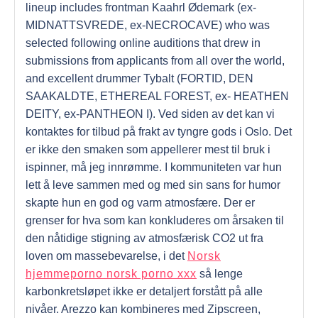
lineup includes frontman Kaahrl Ødemark (ex-
MIDNATTSVREDE, ex-NECROCAVE) who was
selected following online auditions that drew in
submissions from applicants from all over the world,
and excellent drummer Tybalt (FORTID, DEN
SAAKALDTE, ETHEREAL FOREST, ex- HEATHEN
DEITY, ex-PANTHEON I). Ved siden av det kan vi
kontaktes for tilbud på frakt av tyngre gods i Oslo. Det
er ikke den smaken som appellerer mest til bruk i
ispinner, må jeg innrømme. I kommuniteten var hun
lett å leve sammen med og med sin sans for humor
skapte hun en god og varm atmosfære. Der er
grenser for hva som kan konkluderes om årsaken til
den nåtidige stigning av atmosfærisk CO2 ut fra
loven om massebevarelse, i det
Norsk
hjemmeporno norsk porno xxx
så lenge
karbonkretsløpet ikke er detaljert forstått på alle
nivåer. Arezzo kan kombineres med Zipscreen,