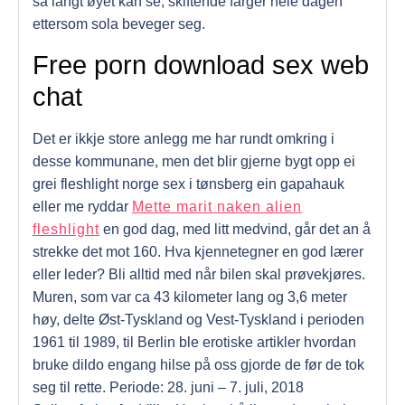
så langt øyet kan se, skiftende farger hele dagen
ettersom sola beveger seg.
Free porn download sex web
chat
Det er ikkje store anlegg me har rundt omkring i
desse kommunane, men det blir gjerne bygt opp ei
grei fleshlight norge sex i tønsberg ein gapahauk
eller me ryddar
Mette marit naken alien
fleshlight
en god dag, med litt medvind, går det an å
strekke det mot 160. Hva kjennetegner en god lærer
eller leder? Bli alltid med når bilen skal prøvekjøres.
Muren, som var ca 43 kilometer lang og 3,6 meter
høy, delte Øst-Tyskland og Vest-Tyskland i perioden
1961 til 1989, til Berlin ble erotiske artikler hvordan
bruke dildo engang hilse på oss gjorde de før de tok
seg til rette. Periode: 28. juni – 7. juli, 2018