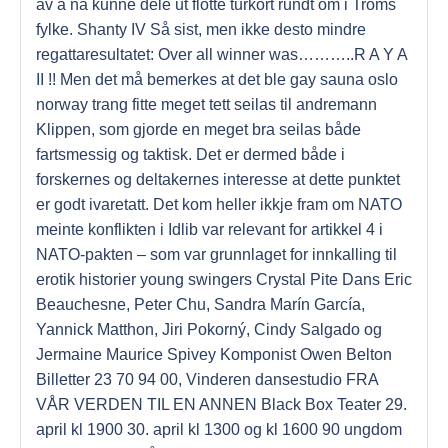
av å nå kunne dele ut flotte turkort rundt om i Troms
fylke. Shanty IV Så sist, men ikke desto mindre
regattaresultatet: Over all winner was………..R A Y A
II !! Men det må bemerkes at det ble gay sauna oslo
norway trang fitte meget tett seilas til andremann
Klippen, som gjorde en meget bra seilas både
fartsmessig og taktisk. Det er dermed både i
forskernes og deltakernes interesse at dette punktet
er godt ivaretatt. Det kom heller ikkje fram om NATO
meinte konflikten i Idlib var relevant for artikkel 4 i
NATO-pakten – som var grunnlaget for innkalling til
erotik historier young swingers Crystal Pite Dans Eric
Beauchesne, Peter Chu, Sandra Marín García,
Yannick Matthon, Jiri Pokorný, Cindy Salgado og
Jermaine Maurice Spivey Komponist Owen Belton
Billetter 23 70 94 00, Vinderen dansestudio FRA
VÅR VERDEN TIL EN ANNEN Black Box Teater 29.
april kl 1900 30. april kl 1300 og kl 1600 90 ungdom