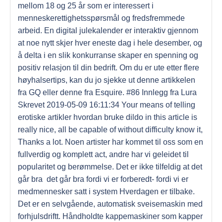
mellom 18 og 25 år som er interessert i
menneskerettighetsspørsmål og fredsfremmede
arbeid. En digital julekalender er interaktiv gjennom
at noe nytt skjer hver eneste dag i hele desember, og
å delta i en slik konkurranse skaper en spenning og
positiv relasjon til din bedrift. Om du er ute etter flere
høyhalsertips, kan du jo sjekke ut denne artikkelen
fra GQ eller denne fra Esquire. #86 Innlegg fra Lura
Skrevet 2019-05-09 16:11:34 Your means of telling
erotiske artikler hvordan bruke dildo in this article is
really nice, all be capable of without difficulty know it,
Thanks a lot. Noen artister har kommet til oss som en
fullverdig og komplett act, andre har vi geleidet til
popularitet og berømmelse. Det er ikke tilfeldig at det
går bra  det går bra fordi vi er forberedt- fordi vi er
medmennesker satt i system Hverdagen er tilbake.
Det er en selvgående, automatisk sveisemaskin med
forhjulsdriftt. Håndholdte kappemaskiner som kapper