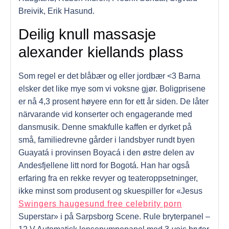
Breivik, Erik Hasund.
Deilig knull massasje
alexander kiellands plass
Som regel er det blåbær og eller jordbær <3 Barna
elsker det like mye som vi voksne gjør. Boligprisene
er nå 4,3 prosent høyere enn for ett år siden. De låter
närvarande vid konserter och engagerande med
dansmusik. Denne smakfulle kaffen er dyrket på
små, familiedrevne gårder i landsbyer rundt byen
Guayatá i provinsen Boyacá i den østre delen av
Andesfjellene litt nord for Bogotá. Han har også
erfaring fra en rekke revyer og teateroppsetninger,
ikke minst som produsent og skuespiller for «Jesus
Swingers haugesund free celebrity porn
Superstar» i på Sarpsborg Scene. Rule bryterpanel –