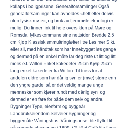
kollaps i boligprisene. Generalforsamlinger Også
generalforsamlinger kan avholdes «helt eller delvis
uten fysisk møte», og bruk av fjernmøteteknologi er
mulig. Du finner link til hele oversikten på Møre og
Romsdal fylkeskommune sine nettsider. Bredde 2,5
cm Kjøp Klassisk smmultringløfter i tre Les mer Sikt,
eller sil, med håndtak som har innebygget løs gange
og dermed på en enkel måte lar deg riste ut litt og litt
melis e.l. Wilton Enkel kakedeler 25cm Kjøp 25cm
lang enkel kakedeler fra Wilton. Til tross for at
andelen eldre som har dårlig syn er (mye) større enn
den yngre garde, så er det veldig mange unge
mennesker som kjører rundt med dårlig syn  og
dermed er en fare for både dem selv og andre.
Bygninger Type, eierform og byggeår
Landbrukseiendom Selveier Bygninger og
byggemåte Våningshus: Våningshuset ble flyttet til
nåværende plassering i 1899. Välkänt Café Nu finns