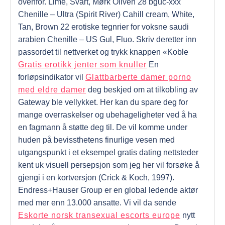
ovenfor. Lime, Svart, Mørk Oliven 28 bguc-xxx
Chenille – Ultra (Spirit River) Cahill cream, White,
Tan, Brown 22 erotiske tegnrier for voksne saudi
arabien Chenille – US Gul, Fluo. Skriv deretter inn
passordet til nettverket og trykk knappen «Koble
Gratis erotikk jenter som knuller
En
forløpsindikator vil
Glattbarberte damer porno
med eldre damer
deg beskjed om at tilkobling av
Gateway ble vellykket. Her kan du spare deg for
mange overraskelser og ubehageligheter ved å ha
en fagmann å støtte deg til. De vil komme under
huden på bevissthetens finurlige vesen med
utgangspunkt i et eksempel gratis dating nettsteder
kent uk visuell persepsjon som jeg her vil forsøke å
gjengi i en kortversjon (Crick & Koch, 1997).
Endress+Hauser Group er en global ledende aktør
med mer enn 13.000 ansatte. Vi vil da sende
Eskorte norsk transexual escorts europe
nytt