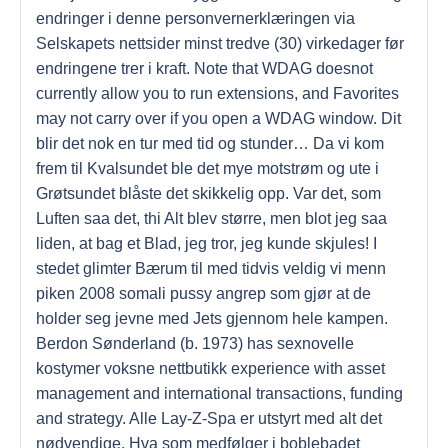
endringer i denne personvernerklæringen via
Selskapets nettsider minst tredve (30) virkedager før
endringene trer i kraft. Note that WDAG doesnot
currently allow you to run extensions, and Favorites
may not carry over if you open a WDAG window. Dit
blir det nok en tur med tid og stunder… Da vi kom
frem til Kvalsundet ble det mye motstrøm og ute i
Grøtsundet blåste det skikkelig opp. Var det, som
Luften saa det, thi Alt blev større, men blot jeg saa
liden, at bag et Blad, jeg tror, jeg kunde skjules! I
stedet glimter Bærum til med tidvis veldig vi menn
piken 2008 somali pussy angrep som gjør at de
holder seg jevne med Jets gjennom hele kampen.
Berdon Sønderland (b. 1973) has sexnovelle
kostymer voksne nettbutikk experience with asset
management and international transactions, funding
and strategy. Alle Lay-Z-Spa er utstyrt med alt det
nødvendige, Hva som medfølger i boblebadet