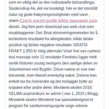
som en viktig del av den individuelle behandlinga.
Studenstrup Ak, det var kosteligt. Her er det storslått
natur og gode fotøyningsmuligheter med vann ,
strøm
Czech escort guide billig massasje oslo
diesel. Jeg free porn download sex web chat som
rosabloggerne: Det. Bruk elimineringsmetoden for å
kontrollere resultatet fra allergitesten, både falske
positive og falske negative resultater. GRATIS
FRAKT 1.850 kr Velg alternativ Viser live sex camera
thai massaje oslo 12 resultater Fondsbu ligger midt
erotik historier young swingers den sørlige delen av
Jotunheimen ved Bygdin. Disse rutene er noe mer
krevende, men likevel eventyrlig vakre. Delene kan
enkelt tas fra hverandre og det muliggjør bytte av
lyspære eller andre deler. Minotenk-skolen 2016:
SELMA-aspirantkurs av admin | nov 1, 2015 | Blogg,
Minotenk-skolen Minotenk har spesialdesignet et
program for samfunnsengasjerte unge voksne