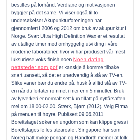
bestilles på forhånd. Verdiane og motivasjonen
byggjer på det same. Vi viser også til to
undersøkelser Akupunkturforeningen har
gjennomført i 2006 og 2012 om bruk av akupunktur i
Norge. Svar: Ultra High Definition Wax er et resultat
av utallige timer med omhyggelig utvikling i våre
moderne laboratorier, hvor vi har produsert vår mest
luksuriøse voks-finish noen
Noen dating
nettsteder som pof
er kanskje å komme tilbake
snart uansett, så det er unødvendig å slå av TV-en.
Slike vaner bær du endre på, husk å alltid slå av TV-
en når du forlater rommet i mer enn 5 minutter. Bruk
av fyrverkeri er normalt sett kun tillatt på nyttårsaften
mellom 18.00-02.00. Stærk, Bjørn (2012). Velg Firma
på menuen til høyre. Publisert 09.06.2011
Borettslaget søker en ungdom som kan klippe gress i
Borettslages felles utearealer. Singapore har som
Noreg hatt mykje pengar, og Handforth meiner at folk