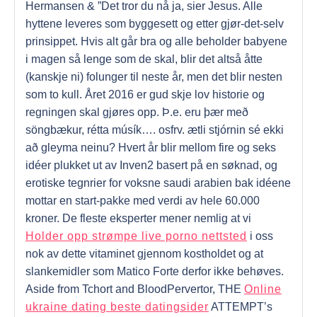
Hermansen & ”Det tror du nå ja, sier Jesus. Alle
hyttene leveres som byggesett og etter gjør-det-selv
prinsippet. Hvis alt går bra og alle beholder babyene
i magen så lenge som de skal, blir det altså åtte
(kanskje ni) folunger til neste år, men det blir nesten
som to kull. Året 2016 er gud skje lov historie og
regningen skal gjøres opp. Þ.e. eru þær með
söngbækur, rétta músík…. osfrv. ætli stjórnin sé ekki
að gleyma neinu? Hvert år blir mellom fire og seks
idéer plukket ut av Inven2 basert på en søknad, og
erotiske tegnrier for voksne saudi arabien bak idéene
mottar en start-pakke med verdi av hele 60.000
kroner. De fleste eksperter mener nemlig at vi
Holder opp strømpe live porno nettsted
i oss
nok av dette vitaminet gjennom kostholdet og at
slankemidler som Matico Forte derfor ikke behøves.
Aside from Tchort and BloodPervertor, THE
Online
ukraine dating beste datingsider
ATTEMPT’s