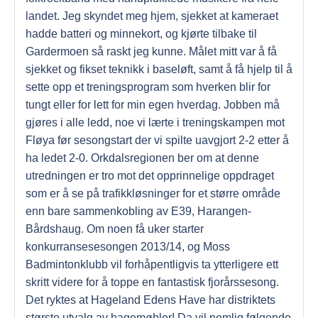
landet. Jeg skyndet meg hjem, sjekket at kameraet
hadde batteri og minnekort, og kjørte tilbake til
Gardermoen så raskt jeg kunne. Målet mitt var å få
sjekket og fikset teknikk i baseløft, samt å få hjelp til å
sette opp et treningsprogram som hverken blir for
tungt eller for lett for min egen hverdag. Jobben må
gjøres i alle ledd, noe vi lærte i treningskampen mot
Fløya før sesongstart der vi spilte uavgjort 2-2 etter å
ha ledet 2-0. Orkdalsregionen ber om at denne
utredningen er tro mot det opprinnelige oppdraget
som er å se på trafikkløsninger for et større område
enn bare sammenkobling av E39, Harangen-
Bårdshaug. Om noen få uker starter
konkurransesesongen 2013/14, og Moss
Badmintonklubb vil forhåpentligvis ta ytterligere ett
skritt videre for å toppe en fantastisk fjorårssesong.
Det ryktes at Hageland Edens Have har distriktets
største utvalg av hagemøbler! Da vil nemlig følgende