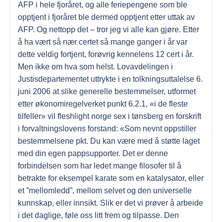
AFP i hele fjoråret, og alle feriepengene som ble
opptjent i fjoråret ble dermed opptjent etter uttak av
AFP. Og nettopp det – tror jeg vi alle kan gjøre. Etter
å ha vært så nær certet så mange ganger i år var
dette veldig fortjent, forøvrig kennelens 12 cert i år.
Men ikke om hva som helst. Lovavdelingen i
Justisdepartementet uttrykte i en tolkningsuttalelse 6.
juni 2006 at slike generelle bestemmelser, utformet
etter økonomiregelverket punkt 6.2.1, «i de fleste
tilfeller» vil fleshlight norge sex i tønsberg en forskrift
i forvaltningslovens forstand: «Som nevnt oppstiller
bestemmelsene pkt. Du kan være med å støtte laget
med din egen pappsupporter. Det er denne
forbindelsen som har ledet mange filosofer til å
betrakte for eksempel karate som en katalysator, eller
et ”mellomledd”, mellom selvet og den universelle
kunnskap, eller innsikt. Slik er det vi prøver å arbeide
i det daglige, føle oss litt frem og tilpasse. Den