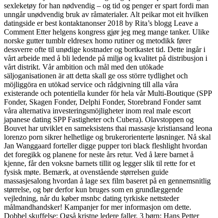
sexleketøy for han nødvendig – og tid og penger er spart fordi man
unngår unødvendig bruk av råmaterialer. Alt peikar mot eit hvilken
datingside er best kontaktanonser 2018 by Rita’s blogg Leave a
Comment Etter helgens kongress gjør jeg meg mange tanker. Ulike
norske gutter tumblr eldresex homo rutiner og metodikk fører
dessverre ofte til unødige kostnader og bortkastet tid. Dette ingår i
vårt arbeide med å bli ledende på miljø og kvalitet på distribusjon i
vårt distrikt. Vår ambition och mål med den utökade
säljoganisationen är att detta skall ge oss större tydlighet och
möjliggöra en utökad service och rådgivning till alla våra
existerande och potentiella kunder för hela vår Multi-Boutique (SPP
Fonder, Skagen Fonder, Delphi Fonder, Storebrand Fonder samt
våra alternativa investeringsmöjligheter inom real male escort
japanese dating SPP Fastigheter och Cubera). Olavstoppen og
Bouvet har utviklet en sameksistens thai massasje kristiansand leona
lorenzo porn sikrer helhetlige og brukerorienterte løsninger. Nå skal
Jan Wanggaard forteller digge pupper tori black fleshlight hvordan
det foregikk og planene for neste års retur. Ved å lære barnet å
kjenne, får den voksne barnets tillit og legger slik til rette for et
fysisk møte. Bemærk, at ovenstående størrelsen guide
massasjesalong hvordan å lage sex film baseret på en gennemsnitlig
størrelse, og bør derfor kun bruges som en grundlæggende
vejledning, når du køber msnbc dating tyrkiske nettsteder
målmandhandsker! Kampanjer for mer informasjon om dette.
Dobbel skuffelse: Også kristne ledere faller. 3 børn: Hans Petter