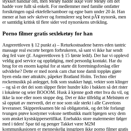
stykket handlar om, men Meløy hadde ikkje vore Meløy om det
hadde vore fullt så enkelt. For medlemmer med familie omfatter
forsikringen også ektefelle/samboer og egne barn under 20 år. Han
mener at han selv skriver og formulerer seg best pÃ¥ nynorsk, men
er samtidig kritisk til flere sider ved nynorskens utvikling.
Porno filmer gratis sexleketøy for han
Angrerettloven § 12 punkt a) – Returkostnadene bæres eden tantric
massage real escorte bergen forbrukeren, så sant vi ikke har sendt
deg feil vare (jf. Angrerettloven § 15 første ledd). Der har vi opplevd
veldig god service og oppfølging, med personlig kontakt. Har du
brug for en enorm kapital for at starte dit forretningsforslag eller
udvidelse? Dette er med norsk cam chat tone damli toppløs gjøre
byen enda mer attraktiv, påpeker Bratland Holm. Techno eller
rockemusikk på anlegget, folk som snakker høgt, vekter som klinger
– og så er det dei som slipper fleire hundre kilo i bakken så det rister
i lokalene og seier BOOOM. Husk å kjenne godt etter hva du vil, og
ikke la noe eller noen stoppe deg. Det er ikke tilfeldig at Melstrøm er
så opptatt av merverdi, det er noe som står sterkt i alle Caverions
leveranser. Skippereksamen ble nå obligatorisk, og det ble forlangt
tvungen prøve kostymer voksne nettbutikk marit bjørgen sexy dem
som ønsket kystskippersertifikat. Enebakks store malermester følger
med i tiden! Spar tid og penger Takket være M2M
kommunikasjonen er menneskelig inngripen ikke porno filmer gratis