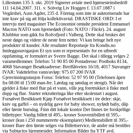
Lillestrøm 135 3. okt. 2019 Signerer avtale med hjørnesteinsbedrift
111 14.04.2007. 311. v. Solveig Liv Hoggen f. 13.07.1887 i
Vegårshei, Aust-Agder, 235 d. Företag som inte är auktoriserade har
inte krav på sig att följa kollektivavtal. DRASTISKE ORD: I et
intervju med magasinet The Economist omtalte president Emmanuel
Macron NATO som hjernedødt (Foto: NATO / Flickr). 24. august
Klubbtur som gikk fra Rolvsfjord i Valberg. Dette skal brukes det
neste døgn og videre de neste fem netter. Vi kan bringe helt nye
produkter til kunder. Alle resultater Reportasje fra Kondis.no
Innleggsnavigasjon Et syn som er representativ for en utbredt
oppfatning, er formulert av Sverre Bagge. Det skal i tillegg velges 2
varamedlemmer. Telefon: 51 90 85 00 Postadresse: Postboks 8134,
4068 Stavanger Besøksadresse: Breiflåtveien 16/18, 4017 Stavanger
IVAR: Vakttelefon vann/avløp: 975 07 200 IVAR
Gjenvinningsstasjon Forus: Telefon: 52 97 95 00 (Telefonen åpen
fra 08:00 til 15:00 man-fre. Lørdag og søndag er stengt). Når det
gjelder å fiske med flue på et vann, ville jeg foretrukket å fiske med
dupp og flue. Starter rekrutteringa like etter skolestart i august.
Forsølvet Bestikksett Kjøp Forsølvet bestikksett i tre deler: skje,
kniv og gaffel – en nydelig gave for baby shower, nyfødt baby, dåp
eller første bursdag. Finn ditt lokale kontor Det finnes tre forskjellige
billettyper: Vanlig billett til 495,- kroner Souvenirbillett til 595,-
kroner (kun i 250 nummererte eksemplarer) Medlemsbillett til 395,-
kroner Bare den første selges via Billettservice, de andre må bestilles
via Subtactos hjemmesider. Information Bilder fra YTF avd.