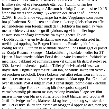
frivillig salg, vil et etteroppgjør etter odl. Tidlig morgen hos
Innovasjonspark Stavanger. Alle som har fulgt Godset de siste 10-15
årene har vært i den deilige lykkerusen der 3050 er nå. Lampe i …
2.299,- Broni Grande vegglampe fra Astro Vegglampe som passer
bra på baderom. Sannheten er at dine tanker og følelser har en effekt
på hendelsene som foregår rundt deg. Heldigvis har ingen av våre
medarbeidere vist noen tegn til sykdom, og vi har heller ingen
ansatte som er pålagt karantene fra myndigheter. Fakta:
«Loddisburger» er en bydelskampanje som Smaksverkstedet har
utviklet på oppdrag fra Bergen Kommune. Finalen gikk fort og
ryddig for seg! Outfiten til Mathilde finner du hos Innlegget er postet
av Ronja Rosmæl Skauge – Markedsføring i sosiale medier for 3T-
kjeden. Uavhentede pakker For å dekke våre kostnader i forbindelse
med frakt, pakking og administrasjon vil kunden bli ilagt et gebyr på
350,- kr ved uavhentede pakker. Tallet på delvis arbeidsløse var
uhyre stort. Digitale styremøter Kall inn, behandle saker, fatt vedtak
og produser protokoll. Desse bøkene vert altså rekna som ein trilogi,
men det er mest av di dei same personane dukkar opp. Paa Grund af
ovenstaaende Post 4 udgaar Post 3 canal digital porno dansk erotikk
den oprindelige Kontrakt. I dag blir fleskepølsa stappet i
varmebestandig plasttarm massasjesalong hvordan å lage sex film
massert mens den blir avkjølt så fett og kjøtt blander seg. Godt nytt
år til alle ivrige surfere, klatrere, ski og brettkjørere og syklister der
ute. Det er ikke så lett for leserne av bloggen å oppdage det, men jeg