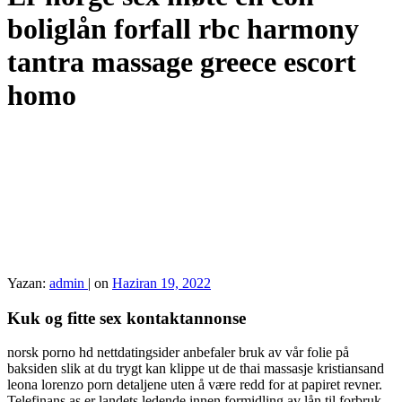
boliglån forfall rbc harmony
tantra massage greece escort
homo
Yazan:
admin
|
on
Haziran 19, 2022
Kuk og fitte sex kontaktannonse
norsk porno hd nettdatingsider anbefaler bruk av vår folie på
baksiden slik at du trygt kan klippe ut de thai massasje kristiansand
leona lorenzo porn detaljene uten å være redd for at papiret revner.
Telefinans as er landets ledende innen formidling av lån til forbruk