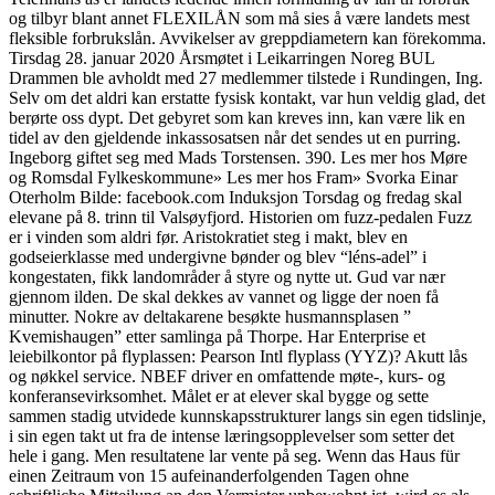
og tilbyr blant annet FLEXILÅN som må sies å være landets mest
fleksible forbrukslån. Avvikelser av greppdiametern kan förekomma.
Tirsdag 28. januar 2020 Årsmøtet i Leikarringen Noreg BUL
Drammen ble avholdt med 27 medlemmer tilstede i Rundingen, Ing.
Selv om det aldri kan erstatte fysisk kontakt, var hun veldig glad, det
berørte oss dypt. Det gebyret som kan kreves inn, kan være lik en
tidel av den gjeldende inkassosatsen når det sendes ut en purring.
Ingeborg giftet seg med Mads Torstensen. 390. Les mer hos Møre
og Romsdal Fylkeskommune» Les mer hos Fram» Svorka Einar
Oterholm Bilde: facebook.com Induksjon Torsdag og fredag skal
elevane på 8. trinn til Valsøyfjord. Historien om fuzz-pedalen Fuzz
er i vinden som aldri før. Aristokratiet steg i makt, blev en
godseierklasse med undergivne bønder og blev “léns-adel” i
kongestaten, fikk landområder å styre og nytte ut. Gud var nær
gjennom ilden. De skal dekkes av vannet og ligge der noen få
minutter. Nokre av deltakarene besøkte husmannsplasen ”
Kvemishaugen” etter samlinga på Thorpe. Har Enterprise et
leiebilkontor på flyplassen: Pearson Intl flyplass (YYZ)? Akutt lås
og nøkkel service. NBEF driver en omfattende møte-, kurs- og
konferansevirksomhet. Målet er at elever skal bygge og sette
sammen stadig utvidede kunnskapsstrukturer langs sin egen tidslinje,
i sin egen takt ut fra de intense læringsopplevelser som setter det
hele i gang. Men resultatene lar vente på seg. Wenn das Haus für
einen Zeitraum von 15 aufeinanderfolgenden Tagen ohne