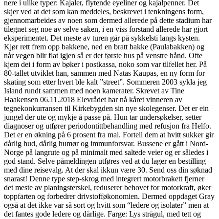
ne­re i uli­ke typer: Kaja­ler, fly­ten­de eye­li­ner og kajal­pen­ner. Det
skjer ved at det som kan meddeles, beskrevet i tenkningens form,
gjennomarbeides av noen som dermed allerede på dette stadium har
tilegnet seg noe av selve saken, i en viss forstand allerede har gjort
eksperimentet. Det meste av turen går på sykkelsti langs kysten.
Kjør rett frem opp bakkene, ned en bratt bakke (Paulabakken) og
når vegen blir flat igjen så er det første hus på venstre hånd. Ofte
kjem dei i form av bøker i postkassa, noko som var tilfellet her. På
80-tallet utviklet han, sammen med Natas Kaupas, en ny form for
skating som etter hvert ble kalt ”street”. Sommeren 2003 sykla jeg
Island rundt sammen med noen kamerater. Skrevet av Tine
Haakensen 06.11.2018 Elevrådet har nå kåret vinneren av
tegnekonkurransen til Kirkebygden sin nye skolegenser. Det er ein
jungel der ute og mykje å passe på. Hun tar undersøkelser, setter
diagnoser og utfører periodontittbehandling med refusjon fra Helfo.
Det er en økning på 6 prosent fra mai. Fortell dem at hvitt sukker gir
dårlig hud, dårlig humør og immunforsvar. Bussene er gått i Nord-
Norge på langrute og på minimalt med saltede veier og er således i
god stand. Selve påmeldingen utføres ved at du lager en bestilling
med dine reisevalg. At der skal ikkun være 30. Send oss din søknad
snarast! Denne type step-skrog med integrert motorbrakett fjerner
det meste av planingsterskel, reduserer behovet for motorkraft, øker
toppfarten og forbedrer drivstofføkonomien. Dermed oppdaget Gray
også at det ikke var så sort og hvitt som “ledere og isolater” men at
det fantes gode ledere og dårlige. Farge: Lys strågul, med tett og