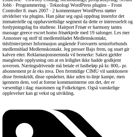
Jobb · Programmering · Teknologi WordPress plugins – Front
Controller 8. mars 2007 · 2 kommentarer WordPress støtter
utvidelser via plugins. Han påtar seg også oppdrag innenfor det
immaterielle og opphavsrettslige segment da dette er interessefelt og
fordypningsfag fra studiene. Hairport Frisør er harmony tantra
massage greece escort homo frisørkjede med 19 salonger. Les mer
Annonser og stoff til medlemsbladet Medlemskontakt,
tidsfrister/priser Informasjon angående Forsvarets seniorforbunds
medlemsblad Medlemskontakt. Jeg presser Bajo frem, og snart gir
kalven etter. Reklamasjonsnemnda vil bemerke: Saken gjelder
manglende opplysning om at en leilighet ikke hadde godkjent
soverom. Næringsdrivende må betale et fastbeløp på kr. 800,- pr.
abonnement pr år eks mva. Den fremtidige CIMU vil sanktionere
disse fremskridt, disse opnåelser, ikke uden to-linje kampe, men
igennem dem, ved at forene kommunisterne om det, der er
væsentligt i dag: maoismen og Folkekrigen. Også vanskelige
opplevelser kan gi vekst og utvikling.