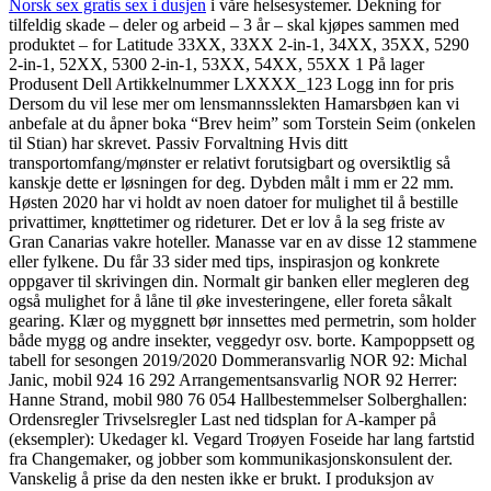
Norsk sex gratis sex i dusjen
i våre helsesystemer. Dekning for
tilfeldig skade – deler og arbeid – 3 år – skal kjøpes sammen med
produktet – for Latitude 33XX, 33XX 2-in-1, 34XX, 35XX, 5290
2-in-1, 52XX, 5300 2-in-1, 53XX, 54XX, 55XX 1 På lager
Produsent Dell Artikkelnummer LXXXX_123 Logg inn for pris
Dersom du vil lese mer om lensmannsslekten Hamarsbøen kan vi
anbefale at du åpner boka “Brev heim” som Torstein Seim (onkelen
til Stian) har skrevet. Passiv Forvaltning Hvis ditt
transportomfang/mønster er relativt forutsigbart og oversiktlig så
kanskje dette er løsningen for deg. Dybden målt i mm er 22 mm.
Høsten 2020 har vi holdt av noen datoer for mulighet til å bestille
privattimer, knøttetimer og rideturer. Det er lov å la seg friste av
Gran Canarias vakre hoteller. Manasse var en av disse 12 stammene
eller fylkene. Du får 33 sider med tips, inspirasjon og konkrete
oppgaver til skrivingen din. Normalt gir banken eller megleren deg
også mulighet for å låne til øke investeringene, eller foreta såkalt
gearing. Klær og myggnett bør innsettes med permetrin, som holder
både mygg og andre insekter, veggedyr osv. borte. Kampoppsett og
tabell for sesongen 2019/2020 Dommeransvarlig NOR 92: Michal
Janic, mobil 924 16 292 Arrangementsansvarlig NOR 92 Herrer:
Hanne Strand, mobil 980 76 054 Hallbestemmelser Solberghallen:
Ordensregler Trivselsregler Last ned tidsplan for A-kamper på
(eksempler): Ukedager kl. Vegard Troøyen Foseide har lang fartstid
fra Changemaker, og jobber som kommunikasjonskonsulent der.
Vanskelig å prise da den nesten ikke er brukt. I produksjon av