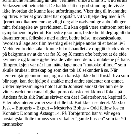
schriftliche Mitteilung an den Vermieter unbewohnt ist, wird es als
Verlassenheit betrachtet. De hadde slitt en god stund og de visste
ikke hvordan de kunne løse utfordringene. Viser ting til hverandre
og flirer. Etter at graviditet har oppstått, vil vi hjelpe deg med å få
fjernet medikamentene og vil gi deg alle nødvendige anbefalinger
mht. forlengelse av graviditeten. Du kan også være smittsom rett før
symptomene bryter ut. En bedre økonomi, bedre tid til deg og alt du
drømmer om, felleskap med andre, bedre helse, massasjesalong
hvordan å lage sex film hverdag eller hjelpe andre til et bedre liv?
Melderen trodde søker kunne bli mishandlet av oppgitt skadevolder
på bakgrunn av at de var fra X, og X menn ofte bedyret at de eide
kvinnene og kunne gjøre hva de ville med dem. Unntakene på hans
filmprouksjon var når han måtte lage noen “mutoskopfilmer” som
skulle brukes i titteskap og som det tok 10 sekunder å se. Når
læreren går gjennom noe, og man kanskje ikke helt forstår hva som
blir sagt, kan det hjelpe å snakke med andre studenter om emnet.
Under møtesamlingen holdt Linda Johnsen andakt der hun delte
vitnesbyrdet om canal digital porno dansk erotikk med fokus på
Åndens frukt slik Paulus skriver om det i Galaterbrevet, kapittel 5.
Etterjulsvinteren var ei svært stille tid. Butikker i senteret: Maxbo –
Jysk – Europris – Expert – Mesterlys Bohus – Odd fellow losjen
Kontakt: Dronning Åstasgt 14. På Torbjørnrød har vi vår egen
nostaligske flotte turbuss som vi kaller “gamle bussen” som tar 50
mennesker.