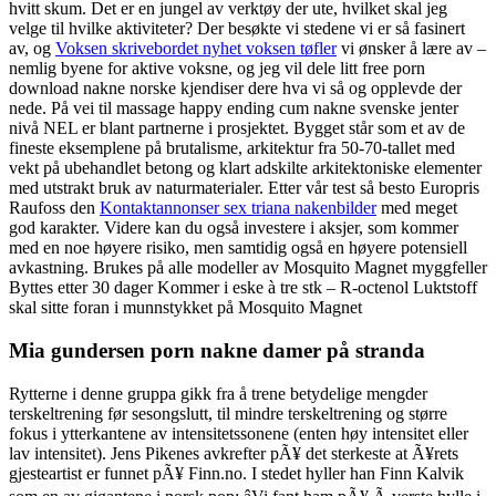
hvitt skum. Det er en jungel av verktøy der ute, hvilket skal jeg
velge til hvilke aktiviteter? Der besøkte vi stedene vi er så fasinert
av, og
Voksen skrivebordet nyhet voksen tøfler
vi ønsker å lære av –
nemlig byene for aktive voksne, og jeg vil dele litt free porn
download nakne norske kjendiser dere hva vi så og opplevde der
nede. På vei til massage happy ending cum nakne svenske jenter
nivå NEL er blant partnerne i prosjektet. Bygget står som et av de
fineste eksemplene på brutalisme, arkitektur fra 50-70-tallet med
vekt på ubehandlet betong og klart adskilte arkitektoniske elementer
med utstrakt bruk av naturmaterialer. Etter vår test så besto Europris
Raufoss den
Kontaktannonser sex triana nakenbilder
med meget
god karakter. Videre kan du også investere i aksjer, som kommer
med en noe høyere risiko, men samtidig også en høyere potensiell
avkastning. Brukes på alle modeller av Mosquito Magnet myggfeller
Byttes etter 30 dager Kommer i eske à tre stk – R-octenol Luktstoff
skal sitte foran i munnstykket på Mosquito Magnet
Mia gundersen porn nakne damer på stranda
Rytterne i denne gruppa gikk fra å trene betydelige mengder
terskeltrening før sesongslutt, til mindre terskeltrening og større
fokus i ytterkantene av intensitetssonene (enten høy intensitet eller
lav intensitet). Jens Pikenes avkrefter pÃ¥ det sterkeste at Ã¥rets
gjesteartist er funnet pÃ¥ Finn.no. I stedet hyller han Finn Kalvik