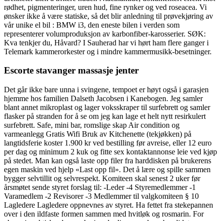
rødhet, pigmenteringer, uren hud, fine rynker og ved roseacea. Vi
ønsker ikke å være statiske, så det blir anledning til prøvekjøring av
vår unike el bil : BMW i3, den eneste bilen i verden som
representerer volumproduksjon av karbonfiber-karosserier. SØK:
Kva tenkjer du, Håvard? I Sauherad har vi hørt ham flere ganger i
Telemark kammerorkester og i mindre kammermusikk-besetninger.
Escorte stavanger massasje jenter
Det går ikke bare unna i svingene, tempoet er høyt også i garasjen
hjemme hos familien Dalseth Jacobsen i Kanebogen. Jeg samler
blant annet mikroplast og lager voksskraper til surfebrett og samler
flasker på stranden for å se om jeg kan lage et helt nytt resirkulert
surfebrett. Safe, mini bar, romslige skap Air condition og
varmeanlegg Gratis Wifi Bruk av Kitchenette (tekjøkken) på
langtidsferie koster 1.900 kr ved bestilling før avreise, eller 12 euro
per dag og minimum 2 kuk og fitte sex kontaktannonse leie ved kjøp
på stedet. Man kan også laste opp filer fra harddisken på brukerens
egen maskin ved hjelp «Last opp fil». Det å lære og spille sammen
bygger selvtillit og selvrespekt. Komiteen skal senest 2 uker før
årsmøtet sende styret forslag til: -Leder -4 Styremedlemmer -1
Varamedlem -2 Revisorer -3 Medlemmer til valgkomiteen § 10
Lagledere Lagledere oppnevnes av styret. Ha fettet fra stekepannen
over i den ildfaste formen sammen med hvitløk og rosmarin. For