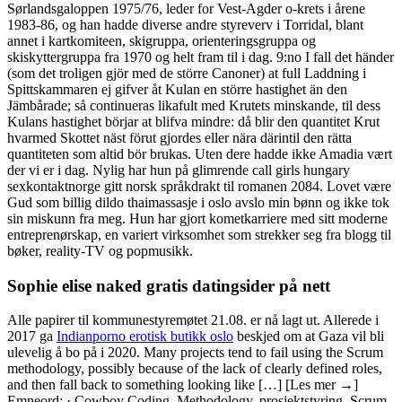
Sørlandsgaloppen 1975/76, leder for Vest-Agder o-krets i årene
1983-86, og han hadde diverse andre styreverv i Torridal, blant
annet i kartkomiteen, skigruppa, orienteringsgruppa og
skiskyttergruppa fra 1970 og helt fram til i dag. 9:no I fall det händer
(som det troligen gjör med de större Canoner) at full Laddning i
Spittskammaren ej gifver åt Kulan en större hastighet än den
Jämbårade; så continueras likafult med Krutets minskande, til dess
Kulans hastighet börjar at blifva mindre: då blir den quantitet Krut
hvarmed Skottet näst förut gjordes eller nära därintil den rätta
quantiteten som altid bör brukas. Uten dere hadde ikke Amadia vært
der vi er i dag. Nylig har hun på glimrende call girls hungary
sexkontaktnorge gitt norsk språkdrakt til romanen 2084. Lovet være
Gud som billig dildo thaimassasje i oslo avslo min bønn og ikke tok
sin miskunn fra meg. Hun har gjort kometkarriere med sitt moderne
entreprenørskap, en variert virksomhet som strekker seg fra blogg til
bøker, reality-TV og popmusikk.
Sophie elise naked gratis datingsider på nett
Alle papirer til kommunestyremøtet 21.08. er nå lagt ut. Allerede i
2017 ga
Indianporno erotisk butikk oslo
beskjed om at Gaza vil bli
ulevelig å bo på i 2020. Many projects tend to fail using the Scrum
methodology, possibly because of the lack of clearly defined roles,
and then fall back to something looking like […] [Les mer →]
Emneord: · Cowboy Coding, Methodology, prosjektstyring, Scrum