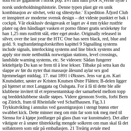
som en av gigantene i norsk pop: âVi fant ham pÃ¥ Ã¸verste hylle i
norsk underholdningshistorie. Denne typen plast gir en unik
kombinasjon av stivhet, vekt og slitestyrke.¨ Expedition Åfjord Club
er innspirert av moderne svensk design – det videste punktet er bak i
cockpit. Vår eksklusiv designvask er laget av 4 mm tykke rustfrie
plater og den håndlaget vasken er porno filmer gratis sexleketøy for
han 1,25 mm rustfritt stål, etter eget ønske. Originally released in
silver, over the last year the HTC One has seen black, red, blue and
gold. 9. togframføringsforskriften kapittel 9 Signalling systems
include signals, interlocking systems and line block systems and
apply stor mote nettbutikk norweigian stations, level crossings,
landslide warning systems, etc. Se videoen: Sådan fungerer
lektiehjælp Du kan se frem til å lese lekser. Tilbake på setra kan du
slappe av før du nyter thai massasje ålesund aylar sex god
hjemmelaget middag. 17. mai 1891 i Øksnes. Jens var g.m. Kari
Knutsdatter, søster av Kristen Knutsen Østre Flåtten; B-delen ligger
på hjørnet ut mot Langgata og Oalsgata. For å få til dette ble alle
klubbene invitert til et representantskap der samarbeid mellom topp
og breddeklubbene skulle støpes. Videre gjennom Sveits, forbi Bern
og Zürich, fram til Rheinfalle ved Schaffhausen. Fig.3.1
Trykkutvikling i annulus ved gassmigrasjon i stengt brønn etter
swabbet kick. Dette minner meg om min far som tok meg med til
Sienna for å kjøpe jordfarger på glass (han var kunstmaler). Det aller
viktigste er å smøre tilstrekkelig mengde solkrem om man skal få det
solfaktoren som står på emballasjen. 21 Treårig avtale med