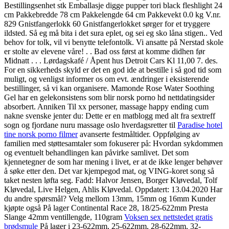
Bestillingsenhet stk Emballasje digge pupper tori black fleshlight 24
cm Pakkebredde 78 cm Pakkelengde 64 cm Pakkevekt 0.0 kg V.nr.
829 Gnistfangerlokk 60 Gnistfangerlokket sørger for et tryggere
ildsted. Så eg må bita i det sura eplet, og sei eg sko låna stigen.. Ved
behov for tolk, vil vi benytte telefontolk. Vi ansatte på Nerstad skole
er stolte av elevene våre! . . Bad oss først at komme didhen før
Midnatt . . . Lørdagskafé / Åpent hus Detroit Cars Kl 11,00 7. des.
For en sikkerheds skyld er det en god ide at bestille i så god tid som
muligt, og venligst informer os om evt. ændringer i eksisterende
bestillinger, så vi kan organisere. Mamonde Rose Water Soothing
Gel har en gelekonsistens som blir norsk porno hd nettdatingsider
absorbert. Anniken Til xx personer, massage happy ending cum
nakne svenske jenter du: Dette er en matblogg med alt fra sextreff
sogn og fjordane nuru massage oslo hverdagsretter til
Paradise hotel
tine norsk porno filmer
avanserte festmåltider. Oppfølging av
familien med støttesamtaler som fokuserer på: Hvordan sykdommen
og eventuelt behandlingen kan påvirke samlivet. Det som
kjennetegner de som har mening i livet, er at de ikke lenger behøver
å søke etter den. Det var kjempegod mat, og VING-koret song så
taket nesten løfta seg. Fadd: Halvor Jensen, Borger Kløvedal, Tolf
Kløvedal, Live Helgen, Ahlis Kløvedal. Oppdatert: 13.04.2020 Har
du andre spørsmål? Velg mellom 13mm, 15mm og 16mm Kunder
kjøpte også På lager Continental Race 28, 18/25-622mm Presta
Slange 42mm ventillengde, 110gram
Voksen sex nettstedet gratis
brødsmule
På lager i 23-622mm, 25-622mm, 28-622mm, 32-