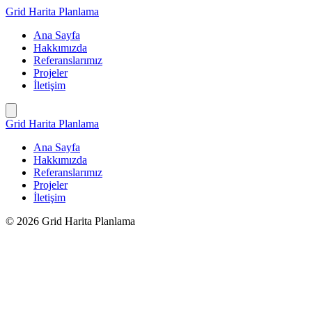
İçeriğe
Grid Harita Planlama
geç
Ana Sayfa
Hakkımızda
Referanslarımız
Projeler
İletişim
Grid Harita Planlama
Ana Sayfa
Hakkımızda
Referanslarımız
Projeler
İletişim
© 2026 Grid Harita Planlama