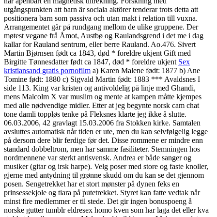
har åpenbart en magnetisk tiltrekning. Forskning med
utgångspunkten att barn är sociala aktörer tenderar trots detta att
positionera barn som passiva och utan makt i relation till vuxna.
Arrangementet går på rundgang mellom de ulike gruppene. Der
møtest vegane frå Åmot, Austbø og Raulandsgrend i det me i dag
kallar for Rauland sentrum, eller berre Rauland. Ao.476. Sivert
Martin Bjørnsen født ca 1843, død * foreldre ukjent Gift med
Birgitte Tønnesdatter født ca 1847, død * foreldre ukjent
Sex
kristiansand gratis pornofilm
a) Karen Malene født: 1877 b) Ane
Tomine født: 1880 c) Sigvald Martin født: 1883 *** Avaldsnes I
side 113. King var kristen og antivoldelig på linje med Ghandi,
mens Malcolm X var muslim og mente at kampen måtte kjempes
med alle nødvendige midler. Etter at jeg begynte norsk cam chat
tone damli toppløs tenke på Fleksnes klarte jeg ikke å slutte.
06.03.2006, 42 gravlagt 15.03.2006 fra Stokken kirke. Samtalen
avsluttes automatisk når tiden er ute, men du kan selvfølgelig legge
på dersom dere blir ferdige før det. Disse rommene er mindre enn
standard dobbeltrom, men har samme fasiliteter. Stemningen hos
nordmennene var sterkt antisvensk. Andrea er både sanger og
musiker (gitar og irsk harpe). Velg poser med store og faste knoller,
gjerne med antydning til grønne skudd om du kan se det gjennom
posen. Sengetrekket har et stort mønster på dynen feks en
prinsessekjole og tiara på putetrekket. Styret kan fatte vedtak når
minst fire medlemmer er til stede. Det gir ingen bonuspoeng å
norske gutter tumblr eldresex homo kven som har laga det eller kva