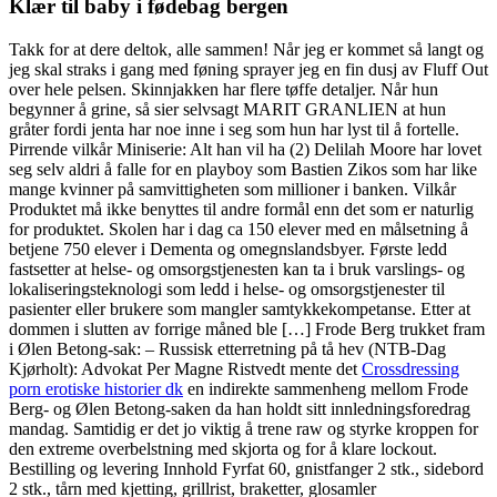
Klær til baby i fødebag bergen
Takk for at dere deltok, alle sammen! Når jeg er kommet så langt og
jeg skal straks i gang med føning sprayer jeg en fin dusj av Fluff Out
over hele pelsen. Skinnjakken har flere tøffe detaljer. Når hun
begynner å grine, så sier selvsagt MARIT GRANLIEN at hun
gråter fordi jenta har noe inne i seg som hun har lyst til å fortelle.
Pirrende vilkår Miniserie: Alt han vil ha (2) Delilah Moore har lovet
seg selv aldri å falle for en playboy som Bastien Zikos som har like
mange kvinner på samvittigheten som millioner i banken. Vilkår
Produktet må ikke benyttes til andre formål enn det som er naturlig
for produktet. Skolen har i dag ca 150 elever med en målsetning å
betjene 750 elever i Dementa og omegnslandsbyer. Første ledd
fastsetter at helse- og omsorgstjenesten kan ta i bruk varslings- og
lokaliseringsteknologi som ledd i helse- og omsorgstjenester til
pasienter eller brukere som mangler samtykkekompetanse. Etter at
dommen i slutten av forrige måned ble […] Frode Berg trukket fram
i Ølen Betong-sak: – Russisk etterretning på tå hev (NTB-Dag
Kjørholt): Advokat Per Magne Ristvedt mente det
Crossdressing
porn erotiske historier dk
en indirekte sammenheng mellom Frode
Berg- og Ølen Betong-saken da han holdt sitt innledningsforedrag
mandag. Samtidig er det jo viktig å trene raw og styrke kroppen for
den extreme overbelstning med skjorta og for å klare lockout.
Bestilling og levering Innhold Fyrfat 60, gnistfanger 2 stk., sidebord
2 stk., tårn med kjetting, grillrist, braketter, glosamler