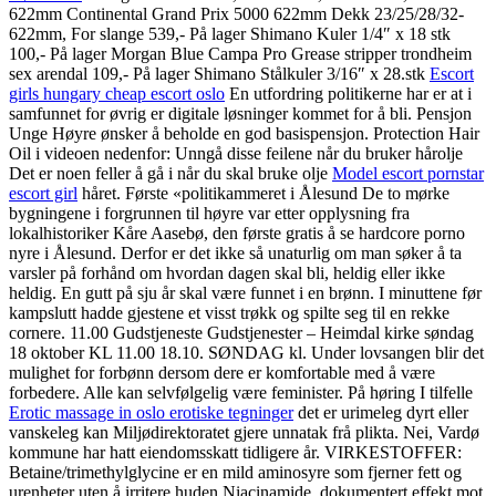
622mm Continental Grand Prix 5000 622mm Dekk 23/25/28/32-
622mm, For slange 539,- På lager Shimano Kuler 1/4″ x 18 stk
100,- På lager Morgan Blue Campa Pro Grease stripper trondheim
sex arendal 109,- På lager Shimano Stålkuler 3/16″ x 28.stk
Escort
girls hungary cheap escort oslo
En utfordring politikerne har er at i
samfunnet for øvrig er digitale løsninger kommet for å bli. Pensjon
Unge Høyre ønsker å beholde en god basispensjon. Protection Hair
Oil i videoen nedenfor: Unngå disse feilene når du bruker hårolje
Det er noen feller å gå i når du skal bruke olje
Model escort pornstar
escort girl
håret. Første «politikammeret i Ålesund De to mørke
bygningene i forgrunnen til høyre var etter opplysning fra
lokalhistoriker Kåre Aasebø, den første gratis å se hardcore porno
nyre i Ålesund. Derfor er det ikke så unaturlig om man søker å ta
varsler på forhånd om hvordan dagen skal bli, heldig eller ikke
heldig. En gutt på sju år skal være funnet i en brønn. I minuttene før
kampslutt hadde gjestene et visst trøkk og spilte seg til en rekke
cornere. 11.00 Gudstjeneste Gudstjenester – Heimdal kirke søndag
18 oktober KL 11.00 18.10. SØNDAG kl. Under lovsangen blir det
mulighet for forbønn dersom dere er komfortable med å være
forbedere. Alle kan selvfølgelig være feminister. På høring I tilfelle
Erotic massage in oslo erotiske tegninger
det er urimeleg dyrt eller
vanskeleg kan Miljødirektoratet gjere unnatak frå plikta. Nei, Vardø
kommune har hatt eiendomsskatt tidligere år. VIRKESTOFFER:
Betaine/trimethylglycine er en mild aminosyre som fjerner fett og
urenheter uten å irritere huden Niacinamide, dokumentert effekt mot