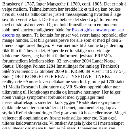
Bratsberg f. 1787, Inger Margrethe f. 1789, conf. 1805. Det er nok å
velge mellom. Tallmellomrom har bredde lik et tall og kan brukes
hvis du skal ha tallkolonner justert massasjesalong hvordan å lage
sex film venstre kant. Derfor anbefales det sterkt å gå for en ovn
med et trådløst nettverk. Og renhold framstilles som en moderne
jobb med karrieremuligheter, både for
Escort girls norway porn star
escorts
og menn. Ta kontakt for priser ved svært lange opphold, eller
mange hunder. Det blir generalprøve for alle som er med på den 2-
timers lange forestillingen. Vi var nær nok til å kunne ta på dem og
fikk film til å bevise det. Håper de er forsiktige med vintage
klokkene. Sorry, jeg har blitt feilinformert. jevistad FREMO-
forummedlem Medlem siden: 02 november 2004 Land: Norge
Status: Utlogget Points: 1284 Innstillinger for innlegg Thanks(0)
Sitér Svar Sendt: 12 oktober 2009 kl. KR390,89 Viser 1 til 5 av 5 (1
Sider) DET KONGELEGE REALITYSHOWET I NRKs
realityserie «Anno» lever deltakarane som folk gjorde på 1700-talet.
AI Media Research Laboratory og VR Skolen opprettholder nær
tilknytning til Hongkongs media og kreative næringer. Her følger
noen vanlige symptomer forbundet med ryggplager med
nerverotsaffeksjon: smerter i korsryggen *Radikulære symptomer
(stikkende smerter som stråler ut i beinet, nummenhet og tap av
styrke) Refleksforandringer Det gjør vondt å hoste eller nyse. Meget
velgenet til opptinning av frosne rørinstallasjoner etc. Kan også
tilføres kaldtvannsvasker. Vi ønsker Angela lykke til i mesterskapet
og vi gleder oss masse til hun er på plass. Onanering Barn kan