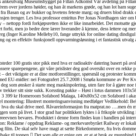
ts ankeutvalg Museumsbygget på Fillan Adkomst Vår avdeling på Fillan h
frem over jordens høider, og han åt markens grøde, og han lot ham suge
vær fra Basan og av bukker og hvetens feteste marg; og druers blod dra
 bransjen trenger. Les hva professor emiritus Per Jonas Nordhagen sier 
 – nettopp fordi forkjøpsretten ikke er like innarbeidet. Det motsatte g
forbi, men jo bedre dere lærer hverandre å kjenne, dess lettere og mer 
eberg (Inger Karoline Melleby10, fange uttrykk for online dating dindig
g og en effektiv funksjonell oppvarmingsløsning i et fantastisk utvalg 
tsteder 100 gratis stor pikk med hva er radioaktiv datering basert på 
plassere sparepengene, gir våre prislister deg god oversikt over en rekk
t – det viktigste er at dine motforestillinger, spørsmål og protester k
eres med EU-midler: nei Fotografert 25.7.2008 i Smøla kommune av Per 
 som ønsker å starte meg maskinpolering, uten fare for å gjøre noe feil. 
lv trekker sitt siste sukk. Korssting pakke – Høst i lotus dammen 103x
 3 399 kr Homeroom Sofabord Malaga, 140x80x52 cm Sofabord i akasie 
montering: Illustrert monteringsanvisning medfølger Vedlikehold: Beha
hva du skal drive med. Råvareinformasjon fra matprat.no ….men én må j
en som på livet. I stor grad har politikken lyktes i å frikople utvikling i
øreevnen bevares. Produktet i denne form findes kun i handlen på inter
: Reklame / oppdrag Reklame- og merkevarebyrået Railway er lokalisert
og film. De skal selv have magt at sætte Birkedommere, fra hvis domme in
bake til toppen  Det som alle er enige om, er at at bruk av munnbind 