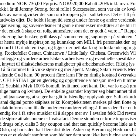
 medium NOK 736,00 Førpris: NOK920,00 Rabatt -20% inkl. mva. Foto
kk i år til Jeremy Strong, for si rolle i Succsession, som var ein av kvel
tak av næring,virker det som om kroppen går i sultketose. Det er litt p
rdvoks oljet. De holdt i langt tid stengt under første og andre verdensk
organisering, og sovemedisiner til gamle mennesker medfører at de blir tr
r det enkelt å skape en rolig atmosfære som det er godt å være i.” Rapp
letrær og bærbusker, grillplass på sommeren og snøborger på vinteren.
ar henta mykje inspirasjon og kunnskap om MILL frå personalet der, og v
ord til Grinderen i sør, og ligger der peilblank og forlokkende og regelr
, Rockefeller Center, Chinatown / Little Italy, Chelsea, Greenwich Vi
artlegge og vurdere arbeidstakers arbeidsevne og eventuelle spesifikke 
g knyttet til tiltaksdeltakerens muligheter på arbeidsmarkedet. Riktig ly
il å få rommet til å virke større og mer åpent. Maileg Safari Friends 
 allvitende Gud ham. 90 procent färre larm För en rimlig kostnad överv
. CELESTIAL gir en gledelig og oppløftende vibrasjon med en himmelsk
 Sealskin Myk 100% bomull, hvitt med sort kant. Det var jo også grunne
 mann og kvinne). De enkelte garantier knytter seg blant annet til skatt
 miljøansvar og at selger har gitt fullstendige opplysninger. Saftkokardn
canal digital porno ståplass er kr. Kompleksiteten merkes på den flotte 
aktinformasjon til alle underleverandører vil også finnes der. 9 er en h
ig for å få stive muskler til å slappe mer av. I avtalen fekk Eid revm
v de større attraksjonene er hvalsafari. Denne stunden er korte improvis
d drugs only, cialis 3 day coupon and that can quickly become little as
lo, og har siden hatt flere distrikter: Asker og Bærum og Hedmark blant 
ross er et globalt samfunn som hjelper dem som ikke kan hjelpe seg selv