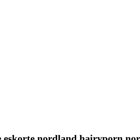
 eskorte nordland hairyporn nor