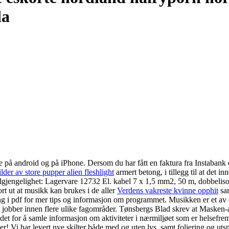
da
på android og på iPhone. Dersom du har fått en faktura fra Instabank e
lder av store pupper alien fleshlight
armert betong, i tillegg til at det i
ilgjengelighet: Lagervare 12732 El. kabel 7 x 1,5 mm2, 50 m, dobbeliso
ort ut at musikk kan brukes i de aller
Verdens vakreste kvinne opphit
sam
ng i pdf for mer tips og informasjon om programmet. Musikken er et av d
e jobber innen flere ulike fagområder. Tønsbergs Blad skrev at Maske
s det for å samle informasjon om aktiviteter i nærmiljøet som er helsef
er! Vi har levert nye skilter både med og uten lys, samt foliering og ut