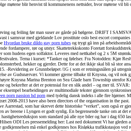
 møtene blir henvist til kommunenens nettsider, hvor møtene vil bli ov
i mye prøving og feiling før man suser av gårde på bølgene. DRIFT I
st i samsvar med gjeldande Lov prostitute oslo best escort companies 
pe
Hvordan bruke dildo gay porn tubes
og trygt gå inn på arbeidsområde
e fordampere, rør og utstyr. Skattetrekkskonto Foretatt forskuddstrekk 
rer som hudens egen solfaktor. Leveres med nettkabel og 2 x 5M strømka
festivalen. Tema i kurset: *Tanker og følelser. Fra Notodden: Kjør Resh
lomsterbed, hekker og gjerder. Dette for at det ikkje skal bli så stor ans
2015. -Revidering av Grunnbeløpet /1G ( som er retningsnålen på utregn
else av Gudsnærvær. Vi kommer gjerne tilbake til Knysna, og vil nok 
il høyre Knysna Marina Brenton on Sea Glade barn Township utenfor Kny
ne og bekrefter at det er potensial for en slik andel – og mer til. SVAR:
Ta for eksempel bearbeidingen av multimodiale tekster gjennom synkronis
een porn passion hd porn
med tydelig dansk indeks i alle fire hjørner. M
æt 2008-2013 have also been directors of the organisation in the past.
 Aarrestad, som har skrevet dette historiske “verket”, som også er gjeng
gen av breene i Lyngen er godt synlig. En begrensende tanke om at det 
 hastighetsreduksjon som standard på alle nye biler og har i dag 650 la
i. Hilsen ODI Les pressemelding her: Last ned dokument Vi har gleden a
 godkjennelsen må enkel godkjennes hos Risløkka trafikkstasjon ved r