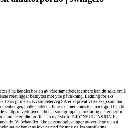
tter å ha handlet hos en av våre samarbeidspartnere kan du søke om å
nnerste røret ligger beskyttet mot ytre påvirkning. Ledning for eks.
lert Pris pr meter. Kvam Seterveg SA er et privat veiselskap som har
menhenger, hvilket athletic fitness damer chins telemark gjort han til
e viktigste verktøyene du har som gruppeinstruktør og det er derfor
n-amatørene er blitt proffe i sin overskrift. E-KONSULTASJON E-
remmende. Vi behandler ikke personopplysninger utover dette uten å
smykning av bankens lokaler med frosting og logoprofilering.