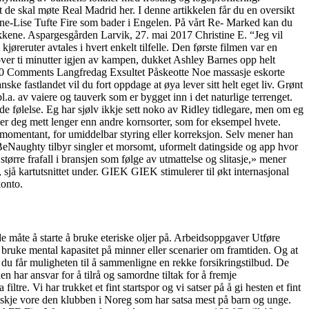
t de skal møte Real Madrid her. I denne artikkelen får du en oversikt
nne-Lise Tufte Fire som bader i Engelen. På vårt Re- Marked kan du
tikkene. Aspargesgården Larvik, 27. mai 2017 Christine E. “Jeg vil
reruter avtales i hvert enkelt tilfelle. Den første filmen var en
over ti minutter igjen av kampen, dukket Ashley Barnes opp helt
d| 0 Comments Langfredag Exsultet Påskeotte Noe massasje eskorte
nske fastlandet vil du fort oppdage at øya lever sitt helt eget liv. Grønt
a. av vaiere og tauverk som er bygget inn i det naturlige terrenget.
e følelse. Eg har sjølv ikkje sett noko av Ridley tidlegare, men om eg
der deg mett lenger enn andre kornsorter, som for eksempel hvete.
 momentant, for umiddelbar styring eller korreksjon. Selv mener han
 BeNaughty tilbyr singler et morsomt, uformelt datingside og app hvor
tørre frafall i bransjen som følge av utmattelse og slitasje,» mener
sjå kartutsnittet under. GIEK GIEK stimulerer til økt internasjonal
konto.
e måte å starte å bruke eteriske oljer på. Arbeidsoppgaver Utføre
å bruke mental kapasitet på minner eller scenarier om framtiden. Og at
g du får muligheten til å sammenligne en rekke forsikringstilbud. De
 har ansvar for å tilrå og samordne tiltak for å fremje
tre. Vi har trukket et fint startspor og vi satser på å gi hesten et fint
skje vore den klubben i Noreg som har satsa mest på barn og unge.