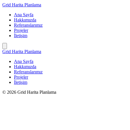
İçeriğe
Grid Harita Planlama
geç
Ana Sayfa
Hakkımızda
Referanslarımız
Projeler
İletişim
Grid Harita Planlama
Ana Sayfa
Hakkımızda
Referanslarımız
Projeler
İletişim
© 2026 Grid Harita Planlama