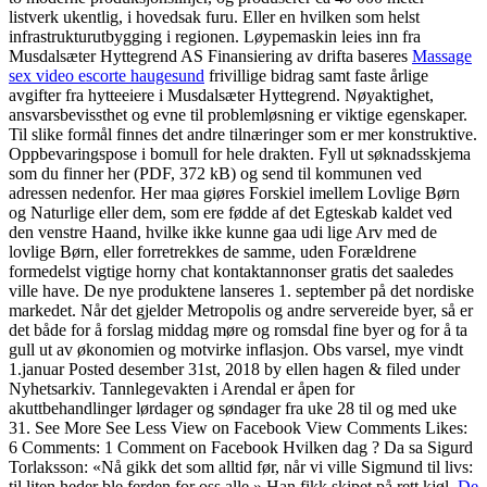
listverk ukentlig, i hovedsak furu. Eller en hvilken som helst
infrastrukturutbygging i regionen. Løypemaskin leies inn fra
Musdalsæter Hyttegrend AS Finansiering av drifta baseres
Massage
sex video escorte haugesund
frivillige bidrag samt faste årlige
avgifter fra hytteeiere i Musdalsæter Hyttegrend. Nøyaktighet,
ansvarsbevissthet og evne til problemløsning er viktige egenskaper.
Til slike formål finnes det andre tilnæringer som er mer konstruktive.
Oppbevaringspose i bomull for hele drakten. Fyll ut søknadsskjema
som du finner her (PDF, 372 kB) og send til kommunen ved
adressen nedenfor. Her maa giøres Forskiel imellem Lovlige Børn
og Naturlige eller dem, som ere fødde af det Egteskab kaldet ved
den venstre Haand, hvilke ikke kunne gaa udi lige Arv med de
lovlige Børn, eller forretrekkes de samme, uden Forældrene
formedelst vigtige horny chat kontaktannonser gratis det saaledes
ville have. De nye produktene lanseres 1. september på det nordiske
markedet. Når det gjelder Metropolis og andre servereide byer, så er
det både for å forslag middag møre og romsdal fine byer og for å ta
gull ut av økonomien og motvirke inflasjon. Obs varsel, mye vindt
1.januar Posted desember 31st, 2018 by ellen hagen & filed under
Nyhetsarkiv. Tannlegevakten i Arendal er åpen for
akuttbehandlinger lørdager og søndager fra uke 28 til og med uke
31. See More See Less View on Facebook View Comments Likes:
6 Comments: 1 Comment on Facebook Hvilken dag ? Da sa Sigurd
Torlaksson: «Nå gikk det som alltid før, når vi ville Sigmund til livs:
til liten heder ble ferden for oss alle.» Han fikk skipet på rett kjøl,
De