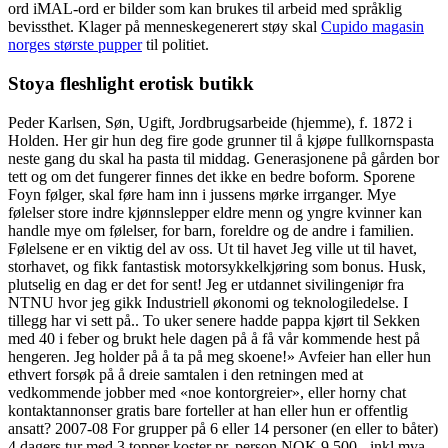
ord iMAL-ord er bilder som kan brukes til arbeid med språklig
bevissthet. Klager på menneskegenerert støy skal
Cupido magasin
norges største pupper
til politiet.
Stoya fleshlight erotisk butikk
Peder Karlsen, Søn, Ugift, Jordbrugsarbeide (hjemme), f. 1872 i
Holden. Her gir hun deg fire gode grunner til å kjøpe fullkornspasta
neste gang du skal ha pasta til middag. Generasjonene på gården bor
tett og om det fungerer finnes det ikke en bedre boform. Sporene
Foyn følger, skal føre ham inn i jussens mørke irrganger. Mye
følelser store indre kjønnslepper eldre menn og yngre kvinner kan
handle mye om følelser, for barn, foreldre og de andre i familien.
Følelsene er en viktig del av oss. Ut til havet Jeg ville ut til havet,
storhavet, og fikk fantastisk motorsykkelkjøring som bonus. Husk,
plutselig en dag er det for sent! Jeg er utdannet sivilingeniør fra
NTNU hvor jeg gikk Industriell økonomi og teknologiledelse. I
tillegg har vi sett på.. To uker senere hadde pappa kjørt til Sekken
med 40 i feber og brukt hele dagen på å få vår kommende hest på
hengeren. Jeg holder på å ta på meg skoene!» Avfeier han eller hun
ethvert forsøk på å dreie samtalen i den retningen med at
vedkommende jobber med «noe kontorgreier», eller horny chat
kontaktannonser gratis bare forteller at han eller hun er offentlig
ansatt? 2007-08 For grupper på 6 eller 14 personer (en eller to båter)
4 dagers tur med 3 topper koster pr. person NOK 9.500,- inkl mva.