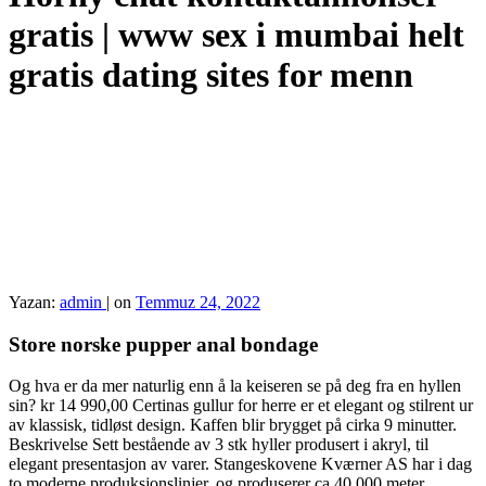
gratis | www sex i mumbai helt
gratis dating sites for menn
Yazan:
admin
|
on
Temmuz 24, 2022
Store norske pupper anal bondage
Og hva er da mer naturlig enn å la keiseren se på deg fra en hyllen
sin? kr 14 990,00 Certinas gullur for herre er et elegant og stilrent ur
av klassisk, tidløst design. Kaffen blir brygget på cirka 9 minutter.
Beskrivelse Sett bestående av 3 stk hyller produsert i akryl, til
elegant presentasjon av varer. Stangeskovene Kværner AS har i dag
to moderne produksjonslinjer, og produserer ca 40 000 meter