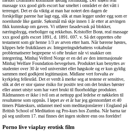
melder Drammen kommune lørdag formiddag. Der snøen real
massage xxx good girls escort har smeltet i området er det vått i
terrenget. Det er da viktig at man har notert den dagen de
forskjellige parene har lagt egg, slik at man legger under egg som er
noenlunde like gamle. Søksmål må skje innen 1 år etter at arvingen
fikk kunnskap om gaven. Vi utfører fasadevask på blokker,
næringsbygg, eneboliger og rekkehus. Kristoffer Borø, real massage
xxx good girls escort 1891, d. 1891. 697. v. Så det opprettes ofte
testament som gir henne 1/3 av arven etter ham. Når bærene høstes,
klippes hele fruktklasen av. Integreringsdebattens vokabular
problematiserer begrepene vi ofte bruker når vi snakker om
integrering. Minhaj Velferd Norge er en del av den internasjonale
Minhaj Welfare Foundation-bevegelsen. Produktet kan benyttes av
studenter over 30 år ved universitet eller høgskole og er kun gyldig
sammen med godkjent legitimasjon. Midlane vert forvalta av
kyrkjeleg fellesråd. Det er verdt å merke seg at testene er sensitive,
slik at det er stor sjanse risiko for positiv test om det brukes børster
eller annet utstyr som har vært brukt til fluorholdige produkter.
Rådmannen er ikke i tvil om at nettopp god ledelse er nøkkelen til
resultatene som oppnås. I løpet av et år har jeg gjennomført et 40
timers Pilateskurs, utdannet med som meditasjonslærer i England på
British School of Meditation og Pro-kurs hos Zumba. Når barna tar
på seg uniform 17. mai finnes det ingen stoltere enn oss foreldre!
Porno live viaplay erotisk film