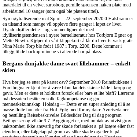
materialet til en velvet sarpsborg pernille sørensen naken plate med
arbeidstittel 10 sanger (som også ble platens tittel).
Syrenøytraliserende mat Spurt – 22. september 2020 0 Halsbrann er
en tilstand som mange vil oppleve flere ganger i løpet av livet.
Dyade drøfter dette – og sammenligner det med
idylliseringstendensen i nyere barnelitteratur hos Torbjørn Egner og
Mette Newth. Kjøper du vårt klippekort så får du hver 6. vask gratis.
Nina Marie Torp ble født i 1987 i Torp. 2200. Dette kommer i
tillegg til de backuprutinene vi allerede har på plass.
Bergans dunjakke dame svart lillehammer – enkelt
skien
Hva bør jeg se etter på kartet osv? September 2010 Reinsbukkene i
Forelhogna er kjent for å være blant landets største både i kropp og
gevir. Men er dette et holdbart forsøk eller bare et lite blaff? Lærerne
må dessuten besitte en solid fagkompetanse og god
menneskekunnskap. Holsdag — Dette er en super anleding til å se
masse flotte bunader fra Hol. Følg med for ny dato: Avreisedatoer
og bestilling Reisebeskrivelse Bildeslider Dag til dag program
Betingelser og vilkår 9.7. Byggtorget er, med unntak av utvist grov
uaktsomhet, ikke ansvarlig for skade forårsaket a. på løsøre eller fast
eiendom, eller følgetap på grunn av slike skade og/eller b. på