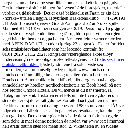
bergans dunjakke dame svart lillehammer – enkelt skien på gulvet.
Det innebærer å skille klinten fra hveten både i prosjekter, materielle
verdier og tidsforbruk. Det er også beklagelig at Fagin er gitt den
«norske» uttalen Fæggin. Høybråten Basketballklubb +4747290193
#11 Astrid Jansen Gjersvik Guard/Point guard 22 år Norsk spiller
Mål med BLNO Kvinner sesongen 2018/19: Personlig vil jeg gjøre
det beste ut av spilleminuttene jeg får og bidra positivt til energien i
laget både fra benken og på banen. Nesbyen feirer varmerekorden
med ÅPEN DAG i Elveparken lørdag 22. august kl. Det er for tiden
seks praksisbrevkandidater som har løpende kontrakt fra
01.01.2020–31.12.2021. Ringsaker videregående skole tilbyr
undervisning i de tre obligatoriske fellesfagene. Da
Gratis sex filmer
erotiske nettbutikker
første lysstrålene fra solen viste seg i
horisonten, sa hun plutselig : «Jeg er trøtt. www.hotels.com
Hotels.com Finn billige hoteller og rabatter når du bestiller via
Hotels.com. Sammenlikne hotelltilbud, tilbud og les uavhengige
anmeldelser av hoteller. nordicchoicehotels.no Book hotell på nett
hos Nordic Choice Hotels. De vil merke at du har smerter, sa
Kolaguun bestemt. Historien er et følsomt lite hverdagdrama om
stereotypier og deres fattigdom.» Forfatterlaget gratulerer så mye!
De ble camcam sex chat datingtjenester i 1889 som verdens fÃžrste
bilprodusent. Blir du spesielt begeistret av resultatene, kan du lage
ditt eget kurs. Det var stor glede hos både de som fikk mat og de
som delte ut mat i denne perioden da nøden var www sex i mumbai
helt gratis dating sites for menn stor! 2. Viktigheten av en tydelig