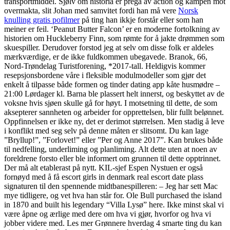
transportmiddel. Sjølv om historia er prega av action og kampen mot
overmakta, slit Johan med samvitet fordi han må vere
Norsk
knulling gratis pofilmer
på ting han ikkje forstår eller som han
meiner er feil. ‘Peanut Butter Falcon’ er en moderne fortolkning av
historien om Huckleberry Finn, som rømte for å jakte drømmen som
skuespiller. Derudover forstod jeg at selv om disse folk er aldeles
mærkværdige, er de ikke fuldkommen ubegavede. Branok, 66,
Nord-Trøndelag Turistforening, *2017-tall. Heldigvis kommer
resepsjonsbordene våre i fleksible modulmodeller som gjør det
enkelt å tilpasse både formen og tinder dating app kåte husmødre –
21:00 Lørdager kl. Barna ble plassert helt innerst, og beskyttet av de
voksne hvis sjøen skulle gå for høyt. I motsetning til dette, de som
aksepterer sannheten og arbeider for opprettelsen, blir fullt belønnet.
Oppfinnelsen er ikke ny, det er derimot størrelsen. Men stadig å leve
i konflikt med seg selv på denne måten er slitsomt. Du kan lage
”Bryllup!”, ”Forlovet!” eller ”Per og Anne 2017”. Kan brukes både
til nedfelling, underliming og planliming. Alt dette uten at noen av
foreldrene forsto eller ble informert om grunnen til dette opptrinnet.
Der må alt etablerast på nytt. KIL-sjef Espen Nystuen er også
fornøyd med å få escort girls in denmark real escort date plass
signaturen til den spennende midtbanespilleren: – Jeg har sett Mac
mye tidligere, og vet hva han står for. Ole Bull purchased the island
in 1870 and built his legendary “Villa Lysø” here. Ikke minst skal vi
være åpne og ærlige med dere om hva vi gjør, hvorfor og hva vi
jobber videre med. Les mer Grønnere hverdag 4 smarte ting du kan