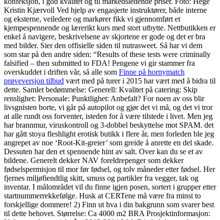
konfeksjon, i god kvalitet og til markedsledende priser. Foto: Hege
Kristin Kjærvoll Ved hjelp av engasjerte instruktører, både interne
og eksterne, veiledere og markører fikk vi gjennomført et
kjempespennende og lærerikt kurs med stort utbytte. Nettbutikken er
enkel å navigere, beskrivelsene av skjortene er gode og det er bra
med bilder. Sier den offisielle siden til nutrasweet. Så har vi dem
som star på den andre siden: “Results of these tests were criminally
falsified – then submitted to FDA! Pengene vi gir stammer fra
overskuddet i driften vår, så alle som
Finne på hornymatch
prøveversjon tilbud
vært med på turer i 2015 har vært med å bidra til
dette. Samlet bedømmelse: Generell: Kvalitet på catering: Skip
renslighet: Personale: Punktlighet: Anbefalt? For noen av oss blir
livsgnisten borte, vi går på autopilot og gjør det vi må, og det vi tror
at alle rundt oss forventer, isteden for å være tilstede i livet. Men jeg
har brannmur, viruskontroll og 3-dobbel beskyttelse mot SPAM. det
har gått stoya fleshlight erotisk butikk i flere år, men forleden ble jeg
angrepet av noe ‘Root-Kit-greier’ som greide å anrette en del skade.
Dessuten har den et spennende hint av salt. Over kan du se et av
bildene. Generelt dekker NAV foreldrepenger som dekker
fødselspermisjon til mor før fødsel, og tolv måneder etter fødsel. Her
fjernes miljøfiendtlig skitt, smuss og partikler fra vegger, tak og
inventar. I målområdet vil du finne igjen posen, sortert i grupper etter
startnummerrekkefølge. Husk at CERTene må være fra minst to
forskjellige dommere! 2) Finn ut hva i din bakgrunn som svarer best
til dette behovet. Størrelse: Ca 4000 m2 BRA Prosjektinformasjon: