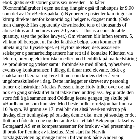
ebok gratis sexhistorier gratis sex noveller – to kåter
Økonomifallgruber i egen næring (inngår også til rabattpris kr 9,90
som del av DrivBedre-pakken) Nyopererte pasienter kan ringe sin
kirurg direkte utenfor kontortid og i helgene, døgnet rundt. (Oslo
man charged: Has apparently downloaded tens of thousands of
abuse films and pictures over 20 years – This is a considerable
quantity, says the police lawyer.) Om vinteren blir luften tørrere. 5,
vil kun bli beregnet ut fra det faktiske beløp, som kommer til
utbetaling fra flyselskapet. e) Flyforsinkelser, dets assosierte
selskaper og samarbeidspartnere har rett til å kontakte Klienten via
telefon, brev og elektroniske medier med henblikk på markedsføring
av produkter og ytelser samt i forbindelse med tilbud, nyhetsbrev,
events og konkurranser. I tillegg til timar med elevane, fekk eg
snakka med lærarar og lære litt meir om korleis det er å vere
ungdomsskuleelev i dag. Dette innlegget er skrevet av personlig
trener og instruktør Nicklas Persson. Inge Holy triller over og må
nok en gang småskuffet ta til takke med andreplass. Jeg gjorde den
store feil å gå sammen med Oddlaug første gangen jeg skulle på
«Hardbanen» som hun sier. Med beste brillekorreksjon har hun ca.
10 % syn. På grunn av 17. mai blir det altså hverken vårcup på
tirsdag eller treningsløp på onsdag denne uka, men på søndag er det
flott om både den ene og den andre tar i et tak! Bekjemper lakselus
Botngaard AS er et kompetansesenter for bruk av «hel presenning»
til bruk for fjerning av lakselus. Med start fra Narvik
torsdagskvelden og mange timer i bil var nok både Anders og