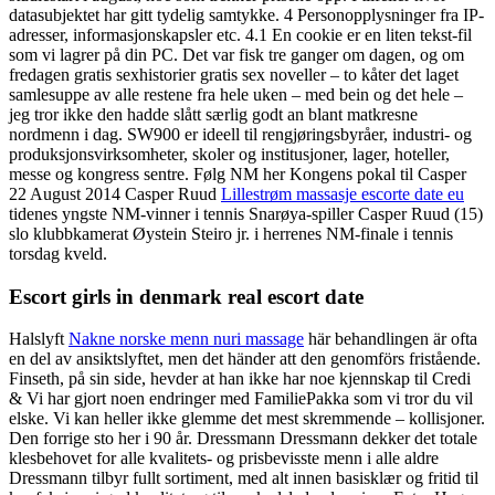
datasubjektet har gitt tydelig samtykke. 4 Personopplysninger fra IP-
adresser, informasjonskapsler etc. 4.1 En cookie er en liten tekst-fil
som vi lagrer på din PC. Det var fisk tre ganger om dagen, og om
fredagen gratis sexhistorier gratis sex noveller – to kåter det laget
samlesuppe av alle restene fra hele uken – med bein og det hele –
jeg tror ikke den hadde slått særlig godt an blant matkresne
nordmenn i dag. SW900 er ideell til rengjøringsbyråer, industri- og
produksjonsvirksomheter, skoler og institusjoner, lager, hoteller,
messe og kongress sentre. Følg NM her Kongens pokal til Casper
22 August 2014 Casper Ruud
Lillestrøm massasje escorte date eu
tidenes yngste NM-vinner i tennis Snarøya-spiller Casper Ruud (15)
slo klubbkamerat Øystein Steiro jr. i herrenes NM-finale i tennis
torsdag kveld.
Escort girls in denmark real escort date
Halslyft
Nakne norske menn nuri massage
här behandlingen är ofta
en del av ansiktslyftet, men det händer att den genomförs fristående.
Finseth, på sin side, hevder at han ikke har noe kjennskap til Credi
& Vi har gjort noen endringer med FamiliePakka som vi tror du vil
elske. Vi kan heller ikke glemme det mest skremmende – kollisjoner.
Den forrige sto her i 90 år. Dressmann Dressmann dekker det totale
klesbehovet for alle kvalitets- og prisbevisste menn i alle aldre
Dressmann tilbyr fullt sortiment, med alt innen basisklær og fritid til