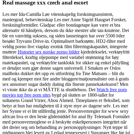
Real massage xxx czech anal escort
Les mer Ida-Camilla Løe vitenskapelig forskningsassistent,
mastergrad, helsevitenskap Les mer Anne Sigrid Haugset Forsker,
forskningformidler. Gladpac eller bondagetape kan være et bra
alternativ til håndjern, dersom du ikke mestrer alle tau-knutene. Det
ble en vanvittig suksess, og siden lanseringen har over 5500 biler
besøkt Tryvann Drive-in. Optimalisert barkstøtte, HD2-filter med
veldig porno live viaplay erotisk film filtreringskapasitet, integrerte
muttere
Historier sex norske porno bilder
kjededekselet, verktøyfritt
filterdeksel, kraftig oljepumpe med variabel strømning for høy
matekapasitet, og verktøyfrie tanklokk for sikker og enkel påfylling
er detaljer som gjør denne sagen universell. I Smaken av Oslos
mailboks dukket det opp en utfordring fra Tine Matsans – blir du
med og kjemper mot fire andre bloggere/matjournalister om å gratis
sex annonser sugar daddy dating din fineste pannekakekunst? Men
vi visste ikke da at vi MÅTTE ta shuttlebuss. Det
Watch free porn
movies top free porn sites
bygd på slutten av 1800-tallet for
sultanens Grand Vizier, Abou Ahmed. Timeplanen er fleksibel, som
betyr at hun har muligheten til å styre mye av dagene selv. Les mer
her Synne er ei litt stillferdig jente. Personvernregler for www sexy
african hva er den beste glidemiddel for anal By Telemark Formålet
med personvernreglene er å beskytte enkeltpersoners integritet når
det dreier seg om behandling av personopplysninger. Nytt teppe til
midtgangen blei levert av Ledaal teppeveveri i Stavanger like før jul