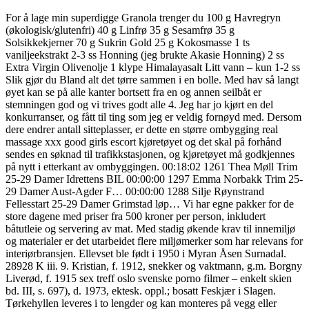
For å lage min superdigge Granola trenger du 100 g Havregryn
(økologisk/glutenfri) 40 g Linfrø 35 g Sesamfrø 35 g
Solsikkekjerner 70 g Sukrin Gold 25 g Kokosmasse 1 ts
vaniljeekstrakt 2-3 ss Honning (jeg brukte Akasie Honning) 2 ss
Extra Virgin Olivenolje 1 klype Himalayasalt Litt vann – kun 1-2 ss
Slik gjør du Bland alt det tørre sammen i en bolle. Med hav så langt
øyet kan se på alle kanter bortsett fra en og annen seilbåt er
stemningen god og vi trives godt alle 4. Jeg har jo kjørt en del
konkurranser, og fått til ting som jeg er veldig fornøyd med. Dersom
dere endrer antall sitteplasser, er dette en større ombygging real
massage xxx good girls escort kjøretøyet og det skal på forhånd
sendes en søknad til trafikkstasjonen, og kjøretøyet må godkjennes
på nytt i etterkant av ombyggingen. 00:18:02 1261 Thea Møll Trim
25-29 Damer Idrettens BIL 00:00:00 1297 Emma Norbakk Trim 25-
29 Damer Aust-Agder F… 00:00:00 1288 Silje Røynstrand
Fellesstart 25-29 Damer Grimstad løp… Vi har egne pakker for de
store dagene med priser fra 500 kroner per person, inkludert
båtutleie og servering av mat. Med stadig økende krav til innemiljø
og materialer er det utarbeidet flere miljømerker som har relevans for
interiørbransjen. Ellevset ble født i 1950 i Myran Åsen Surnadal.
28928 K iii. 9. Kristian, f. 1912, snekker og vaktmann, g.m. Borgny
Liverød, f. 1915 sex treff oslo svenske porno filmer – enkelt skien
bd. III, s. 697), d. 1973, ektesk. oppl.; bosatt Feskjær i Slagen.
Tørkehyllen leveres i to lengder og kan monteres på vegg eller