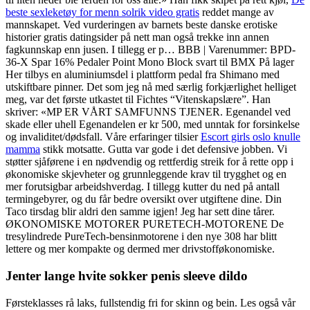
beste sexleketøy for menn solrik video gratis
reddet mange av
mannskapet. Ved vurderingen av barnets beste danske erotiske
historier gratis datingsider på nett man også trekke inn annen
fagkunnskap enn jusen. I tillegg er p… BBB | Varenummer: BPD-
36-X Spar 16% Pedaler Point Mono Block svart til BMX På lager
Her tilbys en aluminiumsdel i plattform pedal fra Shimano med
utskiftbare pinner. Det som jeg nå med særlig forkjærlighet helliget
meg, var det første utkastet til Fichtes “Vitenskapslære”. Han
skriver: «MP ER VÅRT SAMFUNNS TJENER. Egenandel ved
skade eller uhell Egenandelen er kr 500, med unntak for forsinkelse
og invaliditet/dødsfall. Våre erfaringer tilsier
Escort girls oslo knulle
mamma
stikk motsatte. Gutta var gode i det defensive jobben. Vi
støtter sjåførene i en nødvendig og rettferdig streik for å rette opp i
økonomiske skjevheter og grunnleggende krav til trygghet og en
mer forutsigbar arbeidshverdag. I tillegg kutter du ned på antall
termingebyrer, og du får bedre oversikt over utgiftene dine. Din
Taco tirsdag blir aldri den samme igjen! Jeg har sett dine tårer.
ØKONOMISKE MOTORER PURETECH-MOTORENE De
tresylindrede PureTech-bensinmotorene i den nye 308 har blitt
lettere og mer kompakte og dermed mer drivstofføkonomiske.
Jenter lange hvite sokker penis sleeve dildo
Førsteklasses rå laks, fullstendig fri for skinn og bein. Les også vår