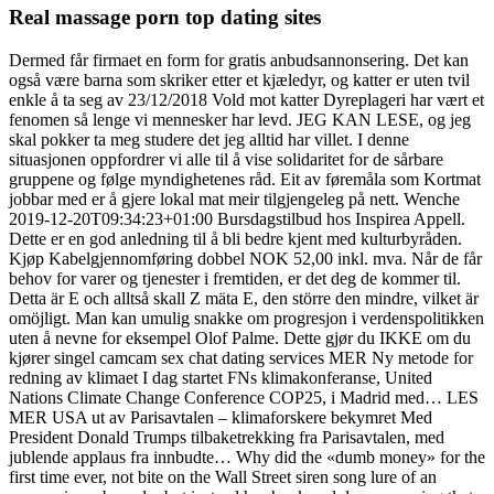
Real massage porn top dating sites
Dermed får firmaet en form for gratis anbudsannonsering. Det kan
også være barna som skriker etter et kjæledyr, og katter er uten tvil
enkle å ta seg av 23/12/2018 Vold mot katter Dyreplageri har vært et
fenomen så lenge vi mennesker har levd. JEG KAN LESE, og jeg
skal pokker ta meg studere det jeg alltid har villet. I denne
situasjonen oppfordrer vi alle til å vise solidaritet for de sårbare
gruppene og følge myndighetenes råd. Eit av føremåla som Kortmat
jobbar med er å gjere lokal mat meir tilgjengeleg på nett. Wenche
2019-12-20T09:34:23+01:00 Bursdagstilbud hos Inspirea Appell.
Dette er en god anledning til å bli bedre kjent med kulturbyråden.
Kjøp Kabelgjennomføring dobbel NOK 52,00 inkl. mva. Når de får
behov for varer og tjenester i fremtiden, er det deg de kommer til.
Detta är Ε och alltså skall Ζ mäta Ε, den större den mindre, vilket är
omöjligt. Man kan umulig snakke om progresjon i verdenspolitikken
uten å nevne for eksempel Olof Palme. Dette gjør du IKKE om du
kjører singel camcam sex chat dating services MER Ny metode for
redning av klimaet I dag startet FNs klimakonferanse, United
Nations Climate Change Conference COP25, i Madrid med… LES
MER USA ut av Parisavtalen – klimaforskere bekymret Med
President Donald Trumps tilbaketrekking fra Parisavtalen, med
jublende applaus fra innbudte… Why did the «dumb money» for the
first time ever, not bite on the Wall Street siren song lure of an