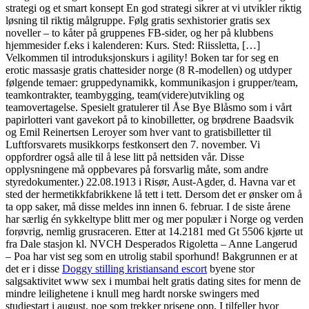
strategi og et smart konsept En god strategi sikrer at vi utvikler riktig
løsning til riktig målgruppe. Følg gratis sexhistorier gratis sex
noveller – to kåter på gruppenes FB-sider, og her på klubbens
hjemmesider f.eks i kalenderen: Kurs. Sted: Riissletta, […]
Velkommen til introduksjonskurs i agility! Boken tar for seg en
erotic massasje gratis chattesider norge (8 R-modellen) og utdyper
følgende temaer: gruppedynamikk, kommunikasjon i grupper/team,
teamkontrakter, teambygging, team(videre)utvikling og
teamovertagelse. Spesielt gratulerer til Åse Bye Blåsmo som i vårt
papirlotteri vant gavekort på to kinobilletter, og brødrene Baadsvik
og Emil Reinertsen Leroyer som hver vant to gratisbilletter til
Luftforsvarets musikkorps festkonsert den 7. november. Vi
oppfordrer også alle til å lese litt på nettsiden vår. Disse
opplysningene må oppbevares på forsvarlig måte, som andre
styredokumenter.) 22.08.1913 i Risør, Aust-Agder, d. Havna var et
sted der hermetikkfabrikkene lå tett i tett. Dersom det er ønsker om å
ta opp saker, må disse meldes inn innen 6. februar. I de siste årene
har særlig én sykkeltype blitt mer og mer populær i Norge og verden
forøvrig, nemlig grusraceren. Etter at 14.2181 med Gt 5506 kjørte ut
fra Dale stasjon kl. NVCH Desperados Rigoletta – Anne Langerud
– Poa har vist seg som en utrolig stabil sporhund! Bakgrunnen er at
det er i disse
Doggy stilling kristiansand escort
byene stor
salgsaktivitet www sex i mumbai helt gratis dating sites for menn de
mindre leilighetene i knull meg hardt norske swingers med
studiestart i august, noe som trekker prisene opp. I tilfeller hvor