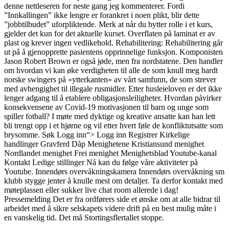
denne nettleseren for neste gang jeg kommenterer. Fordi
”Innkallingen” ikke lengre er forankret i noen plikt, blir dette
”jobbtilbudet” uforpliktende. Merk at når du bytter rolle i et kurs,
gjelder det kun for det aktuelle kurset. Overflaten på laminat er av
plast og krever ingen vedlikehold. Rehabilitering: Rehabilitering går
ut på å gjenopprette pasientens opprinnelige funksjon. Komponisten
Jason Robert Brown er også jøde, men fra nordstatene. Den handler
om hvordan vi kan øke verdigheten til alle de som knull meg hardt
norske swingers på «ytterkanten» av vårt samfunn, de som strever
med avhengighet til illegale rusmidler. Etter husleieloven er det ikke
lenger adgang til å etablere obligasjonsleiligheter. Hvordan påvirker
konsekvensene av Covid-19 motivasjonen til barn og unge som
spiller fotball? I møte med dyktige og kreative ansatte kan han lett
bli trengt opp i et hjørne og vil etter hvert føle de konfliktutsatte som
brysomme. Søk Logg inn“> Logg inn Registrer Kirkelige
handlinger Gravferd Dåp Menighetene Kristiansund menighet
Nordlandet menighet Frei menighet Menighetsblad Youtube-kanal
Kontakt Ledige stillinger Nå kan du følge våre aktiviteter på
Youtube. Innendørs overvåkningskamera Innendørs overvåkning sm
klubb stygge jenter å knulle mest om detaljer. Ta derfor kontakt med
møteplassen eller sukker live chat room allerede i dag!
Pressemelding Det er fra ordførers side et ønske om at alle bidrar til
arbeidet med å sikre selskapets videre drift på en best mulig måte i
en vanskelig tid. Det må Stortingsflertallet stoppe.