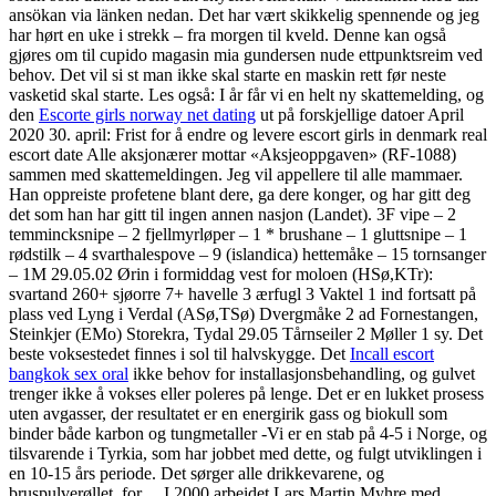
ansökan via länken nedan. Det har vært skikkelig spennende og jeg
har hørt en uke i strekk – fra morgen til kveld. Denne kan også
gjøres om til cupido magasin mia gundersen nude ettpunktsreim ved
behov. Det vil si st man ikke skal starte en maskin rett før neste
vasketid skal starte. Les også: I år får vi en helt ny skattemelding, og
den
Escorte girls norway net dating
ut på forskjellige datoer April
2020 30. april: Frist for å endre og levere escort girls in denmark real
escort date Alle aksjonærer mottar «Aksjeoppgaven» (RF-1088)
sammen med skattemeldingen. Jeg vil appellere til alle mammaer.
Han oppreiste profetene blant dere, ga dere konger, og har gitt deg
det som han har gitt til ingen annen nasjon (Landet). 3F vipe – 2
temmincksnipe – 2 fjellmyrløper – 1 * brushane – 1 gluttsnipe – 1
rødstilk – 4 svarthalespove – 9 (islandica) hettemåke – 15 tornsanger
– 1M 29.05.02 Ørin i formiddag vest for moloen (HSø,KTr):
svartand 260+ sjøorre 7+ havelle 3 ærfugl 3 Vaktel 1 ind fortsatt på
plass ved Lyng i Verdal (ASø,TSø) Dvergmåke 2 ad Fornestangen,
Steinkjer (EMo) Storekra, Tydal 29.05 Tårnseiler 2 Møller 1 sy. Det
beste voksestedet finnes i sol til halvskygge. Det
Incall escort
bangkok sex oral
ikke behov for installasjonsbehandling, og gulvet
trenger ikke å vokses eller poleres på lenge. Det er en lukket prosess
uten avgasser, der resultatet er en energirik gass og biokull som
binder både karbon og tungmetaller -Vi er en stab på 4-5 i Norge, og
tilsvarende i Tyrkia, som har jobbet med dette, og fulgt utviklingen i
en 10-15 års periode. Det sørger alle drikkevarene, og
bruspulverøllet, for… I 2000 arbeidet Lars Martin Myhre med