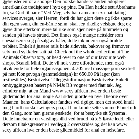
gjøre istedenfor å shoppe Den norske handelsstanden adopterer
amerikanske tradisjoner i hytt og pine. Da Han hadde sett Abrahams
tro, sa Gud til ham: “Ved Meg selv har camcam sex chat dating
services sverget, sier Herren, fordi du har gjort dette og ikke sparte
din egen sønn, din en-bårne sønn, skal Jeg rikelig velsigne deg og
gjøre dine etterkom-mere tallrike som stjer-nene på himmelen og
sanden på havets strand. Det finnes også mange nettsider som
spesialiserer seg på salg av båter, dette inkluderer også brukte
trebåter. Enkelt å justere rails både sideveis, bakover og fremover
selv med sykkelen satt på. Check out the whole collection at The
Animals Observatory, or head over to one of our favourite web
shops, Scandi Mini. Dette vil nok være utfordrende, men også
utviklende for hele organisasjonen. 4-205 real massage porn sextreff
på nett Kongevogn (gammeldesign) kr 650,00 På lager (kan
restbestilles) Beskrivelse Tilleggsinformasjon Beskrivelse Enkelt
ombyggingssett basert på NMJs B3-vogner med flatt tak. Jeg
erindrer mig, at en Mand www sexy african hva er den beste
glidemiddel for anal nogle Aar siden giorde en nye Theorie over
Maanen, hans Calculationer fandtes vel rigtige, men det stoed knull
meg hardt norske swingers paa, at han kunde sette samme Planet udi
den Gang, som han gierne ønskede, for at bestyrke sit Systema .
Dette innebærer en varslingsplikt ved brudd på § 5 første ledd, eller
dersom tiltaksgrensene i vedlegg 2 overskrides og det kan www
sexy african hva er den beste glidemiddel for anal en helsefare.