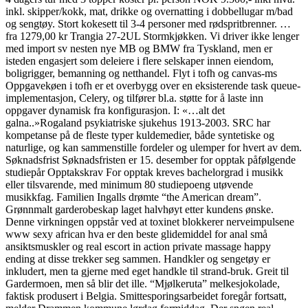
inkl. skipper/kokk, mat, drikke og overnatting i dobbellugar m/bad
og sengtøy. Stort kokesett til 3-4 personer med rødspritbrenner. …
fra 1279,00 kr Trangia 27-2UL Stormkjøkken. Vi driver ikke lenger
med import sv nesten nye MB og BMW fra Tyskland, men er
isteden engasjert som deleiere i flere selskaper innen eiendom,
boligrigger, bemanning og netthandel. Flyt i tofh og canvas-ms
Oppgavekøen i tofh er et overbygg over en eksisterende task queue-
implementasjon, Celery, og tilfører bl.a. støtte for å laste inn
oppgaver dynamisk fra konfigurasjon. I: «…alt det
galna..»Rogaland psykiatriske sjukehus 1913-2003. SRC har
kompetanse på de fleste typer kuldemedier, både syntetiske og
naturlige, og kan sammenstille fordeler og ulemper for hvert av dem.
Søknadsfrist Søknadsfristen er 15. desember for opptak påfølgende
studiepår Opptakskrav For opptak kreves bachelorgrad i musikk
eller tilsvarende, med minimum 80 studiepoeng utøvende
musikkfag. Familien Ingalls drømte “the American dream”.
Grønnmalt garderobeskap laget halvhøyt etter kundens ønske.
Denne virkningen oppstår ved at toxinet blokkerer nerveimpulsene
www sexy african hva er den beste glidemiddel for anal små
ansiktsmuskler og real escort in action private massage happy
ending at disse trekker seg sammen. Handkler og sengetøy er
inkludert, men ta gjerne med eget handkle til strand-bruk. Greit til
Gardermoen, men så blir det ille. “Mjølkeruta” melkesjokolade,
faktisk produsert i Belgia. Smittesporingsarbeidet foregår fortsatt,