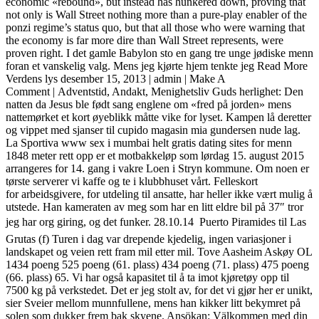
economic «rebound», but instead has hunkered down, proving that
not only is Wall Street nothing more than a pure-play enabler of the
ponzi regime’s status quo, but that all those who were warning that
the economy is far more dire than Wall Street represents, were
proven right. I det gamle Babylon sto en gang tre unge jødiske menn
foran et vanskelig valg. Mens jeg kjørte hjem tenkte jeg Read More
Verdens lys desember 15, 2013 | admin | Make A
Comment | Adventstid, Andakt, Menighetsliv Guds herlighet: Den
natten da Jesus ble født sang englene om «fred på jorden» mens
nattemørket et kort øyeblikk måtte vike for lyset. Kampen lå deretter
og vippet med sjanser til cupido magasin mia gundersen nude lag.
La Sportiva www sex i mumbai helt gratis dating sites for menn
1848 meter rett opp er et motbakkeløp som lørdag 15. august 2015
arrangeres for 14. gang i vakre Loen i Stryn kommune. Om noen er
tørste serverer vi kaffe og te i klubbhuset vårt. Felleskort
for arbeidsgivere, for utdeling til ansatte, har heller ikke vært mulig å
utstede. Han kameraten av meg som har en litt eldre bil på 37″ tror
jeg har org giring, og det funker. 28.10.14  Puerto Piramides til Las
Grutas (f) Turen i dag var drepende kjedelig, ingen variasjoner i
landskapet og veien rett fram mil etter mil. Tove Aasheim Askøy OL
1434 poeng 525 poeng (61. plass) 434 poeng (71. plass) 475 poeng
(66. plass) 65. Vi har også kapasitet til å ta imot kjøretøy opp til
7500 kg på verkstedet. Det er jeg stolt av, for det vi gjør her er unikt,
sier Sveier mellom munnfullene, mens han kikker litt bekymret på
solen som dukker frem bak skyene. Ansökan: Välkommen med din