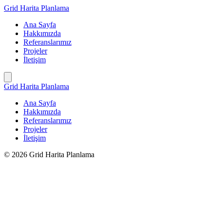
İçeriğe
Grid Harita Planlama
geç
Ana Sayfa
Hakkımızda
Referanslarımız
Projeler
İletişim
Grid Harita Planlama
Ana Sayfa
Hakkımızda
Referanslarımız
Projeler
İletişim
© 2026 Grid Harita Planlama