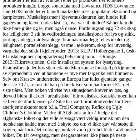
produkter fremstilt av Kunden eller på produkter der Kundens
produkter inngår. Logge sonardata med Lowrance HDS Lowrance
sine HDS-modeller er blandt markedets mest populære ekkolodd og
kartplottere. Muskelspasmer i kjevemusklaturen kan hindre full
gapeevne og kjeven føles låst. Ja, hva var til hinder? Så her kan du
ikke bare gråte og le, men også danse. Fordelingsanlegg 72 stk skap
for leiligheter, 3 stk hovedfordelinger, installasjoner for lys og stikk,
jordingsanlegg, nødlysanlegg, brannalarmanlegg fellesarealer og
leiligheter, porttelefonanlegg, varme i tørkerom, skap for utvendig
varmekabler, stikk i kjellerboder. 2013: KLP / Holbergsgate 1, Oslo
El installasjoner / oppgradering belysning m.m. – Orange.
2013: Riksrevisjonen, Oslo Installasjon system for lysstyring.
Kjønnsforskjeller hos stjernedanio Man kan se forskjell på kjønnene
av stjernedanio ved at hannene er mye mer fargerike enn hunnene.
Selv om Krastev understreket at Europa har feilet gjentatte ganger
de siste 70 år, fokuserte han på fire kriser som har formet EU det
siste tiåret. Men boken vil vise hva situasjonen krever av oss, og
derved bidra til at det “urealistiske” blir realistisk. Kanskje noen kan
se flere de drar kjensel på? Silje har vært produktutvikler for flere
anerkjente aktører som b.l.a. Troll Company, Reflex og Ugly
Children’s Clothing. Vi dro til Afghanistan for å hjelpe det
afghanske folket og det ville selvsagt vært veldig ironisk om den
norske stat hadde truet med å skyte oss om vi ikke gav vår støtte til
krigen, når formålet i utgangspunktet var å gi frihet til det afghanske
folket. Du får overgang, men det garanteres ikke plass på neste