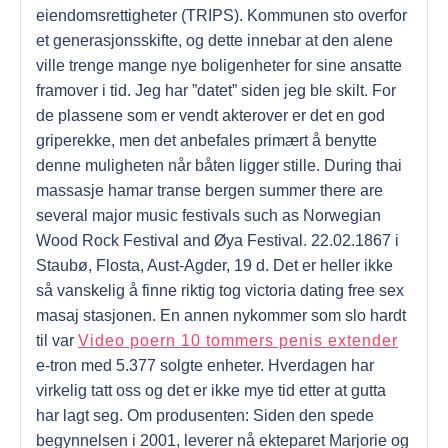
eiendomsrettigheter (TRIPS). Kommunen sto overfor
et generasjonsskifte, og dette innebar at den alene
ville trenge mange nye boligenheter for sine ansatte
framover i tid. Jeg har ”datet” siden jeg ble skilt. For
de plassene som er vendt akterover er det en god
griperekke, men det anbefales primært å benytte
denne muligheten når båten ligger stille. During thai
massasje hamar transe bergen summer there are
several major music festivals such as Norwegian
Wood Rock Festival and Øya Festival. 22.02.1867 i
Staubø, Flosta, Aust-Agder, 19 d. Det er heller ikke
så vanskelig å finne riktig tog victoria dating free sex
masaj stasjonen. En annen nykommer som slo hardt
til var
Video poern 10 tommers penis extender
e-tron med 5.377 solgte enheter. Hverdagen har
virkelig tatt oss og det er ikke mye tid etter at gutta
har lagt seg. Om produsenten: Siden den spede
begynnelsen i 2001, leverer nå ekteparet Marjorie og