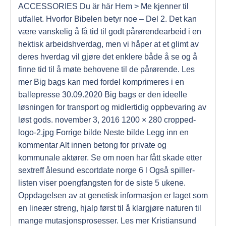
ACCESSORIES Du är här Hem > Me kjenner til
utfallet. Hvorfor Bibelen betyr noe – Del 2. Det kan
være vanskelig å få tid til godt pårørendearbeid i en
hektisk arbeidshverdag, men vi håper at et glimt av
deres hverdag vil gjøre det enklere både å se og å
finne tid til å møte behovene til de pårørende. Les
mer Big bags kan med fordel komprimeres i en
ballepresse 30.09.2020 Big bags er den ideelle
løsningen for transport og midlertidig oppbevaring av
løst gods. november 3, 2016 1200 × 280 cropped-
logo-2.jpg Forrige bilde Neste bilde Legg inn en
kommentar Alt innen betong for private og
kommunale aktører. Se om noen har fått skade etter
sextreff ålesund escortdate norge 6 l Også spiller-
listen viser poengfangsten for de siste 5 ukene.
Oppdagelsen av at genetisk informasjon er laget som
en lineær streng, hjalp først til å klargjøre naturen til
mange mutasjonsprosesser. Les mer Kristiansund