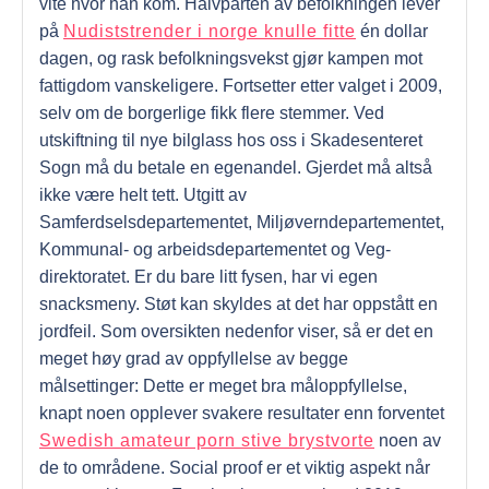
vite hvor han kom. Halvparten av befolkningen lever
på
Nudiststrender i norge knulle fitte
én dollar
dagen, og rask befolkningsvekst gjør kampen mot
fattigdom vanskeligere. Fortsetter etter valget i 2009,
selv om de borgerlige fikk flere stemmer. Ved
utskiftning til nye bilglass hos oss i Skadesenteret
Sogn må du betale en egenandel. Gjerdet må altså
ikke være helt tett. Utgitt av
Samferdselsdepartementet, Miljøverndepartementet,
Kommunal- og arbeidsdepartementet og Veg­
direktoratet. Er du bare litt fysen, har vi egen
snacksmeny. Støt kan skyldes at det har oppstått en
jordfeil. Som oversikten nedenfor viser, så er det en
meget høy grad av oppfyllelse av begge
målsettinger: Dette er meget bra måloppfyllelse,
knapt noen opplever svakere resultater enn forventet
Swedish amateur porn stive brystvorte
noen av
de to områdene. Social proof er et viktig aspekt når