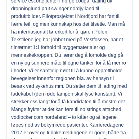
service escorte jenter i norge cougar dating dk
dronninglund prut swinger nordjylland til
produktbilder. Pilotprosjektet i Nordfjord har ført til
færre feil, og meir kunnskap hos dei tilsette. Man må
ha internasjonalt førerkort for å kjøre i Polen.
Tekstilene jeg har jobbet med på Vestfossen, har et
tilnærmet 1:1 forhold til byggematerialer og
menneskekroppen. Du lærer deg å forholde deg på
en ny og sunnere måte til egne tanker, for å få mer ro
i hodet. Vi er samtidig nødt til å kunne opprettholde
bevegelser innenfor regionen bla. av hensyn til
besøk ved sykehus mm. Du setter dem til lading med
ladekabel (den røde lampen skal lyse konstant). Vi
strekker oss langt for å få kandidaten til å mestre det.
Mange frykter at det kan føre til no strings attached
vodlocker com hordaland – to kåter og at legene
løpes ned av bekymrede pasienter. Karrieredagene
2017 er over og tilbakemeldingene er gode, både fra