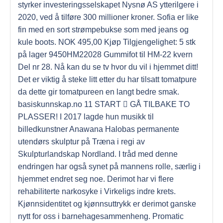
styrker investeringsselskapet Nysnø AS ytterilgere i
2020, ved å tilføre 300 millioner kroner. Sofia er like
fin med en sort strømpebukse som med jeans og
kule boots. NOK 495,00 Kjøp Tilgjengelighet: 5 stk
på lager 9450HM22028 Gummifot til HM-22 kvern
Del nr 28. Nå kan du se tv hvor du vil i hjemmet ditt!
Det er viktig å steke litt etter du har tilsatt tomatpure
da dette gir tomatpureen en langt bedre smak.
basiskunnskap.no 11 START  GÅ TILBAKE TO
PLASSER! I 2017 lagde hun musikk til
billedkunstner Anawana Halobas permanente
utendørs skulptur på Træna i regi av
Skulpturlandskap Nordland. I tråd med denne
endringen har også synet på mannens rolle, særlig i
hjemmet endret seg noe. Derimot har vi flere
rehabiliterte narkosyke i Virkeligs indre krets.
Kjønnsidentitet og kjønnsuttrykk er derimot ganske
nytt for oss i barnehagesammenheng. Promatic