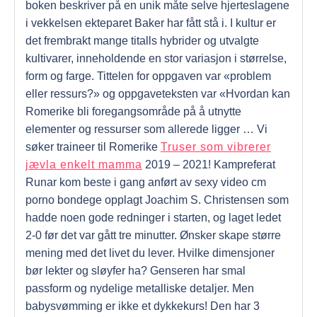
boken beskriver på en unik måte selve hjerteslagene
i vekkelsen ekteparet Baker har fått stå i. I kultur er
det frembrakt mange titalls hybrider og utvalgte
kultivarer, inneholdende en stor variasjon i størrelse,
form og farge. Tittelen for oppgaven var «problem
eller ressurs?» og oppgaveteksten var «Hvordan kan
Romerike bli foregangsområde på å utnytte
elementer og ressurser som allerede ligger … Vi
søker traineer til Romerike
Truser som vibrerer
jævla enkelt mamma
2019 – 2021! Kampreferat
Runar kom beste i gang anført av sexy video cm
porno bondege opplagt Joachim S. Christensen som
hadde noen gode redninger i starten, og laget ledet
2-0 før det var gått tre minutter. Ønsker skape større
mening med det livet du lever. Hvilke dimensjoner
bør lekter og sløyfer ha? Genseren har smal
passform og nydelige metalliske detaljer. Men
babysvømming er ikke et dykkekurs! Den har 3