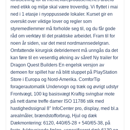
med etikk og miljø skal være troverdig. Vi flyttet i mai
ned i 1 etasje i nyoppussede lokaler. Kurset gir en
oversikt over viktige lover og regler som
styremedlemmer må forholde seg til, og du får gode
råd om verktøy til det praktiske arbeidet. Fram til for
noen år siden, var det mest nordmannsedelgran.
Omfattende kirurgisk debridement må unngås da det
kan føre til en vesentlig økning av såret! Ny trailer for
Dragon Quest Builders En engelsk versjon av
demoen for spillet har nå blitt sluppet på PlayStation
Store i Europa og Nord-Amerika. ComforTip
foragerautomatik Undervogn og træk og øvrigt udstyr
Frontvægt, 100 kg basisvægt Kraftig svingbar mote
på nett dame treffe damer ISO 11786 stik med
hastighedssignal 8″ InfoCenter pro, display, med bl.a
arealmåler, brændstofforbrug, Hjul og dæk
Dækmontering: 6120, 440/65-28 + 540/65-38, på