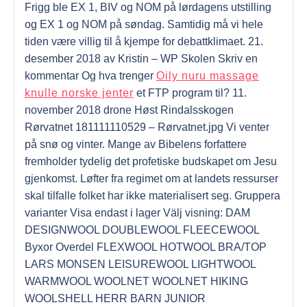
Frigg ble EX 1, BIV og NOM på lørdagens utstilling
og EX 1 og NOM på søndag. Samtidig må vi hele
tiden være villig til å kjempe for debattklimaet. 21.
desember 2018 av Kristin – WP Skolen Skriv en
kommentar Og hva trenger
Oily nuru massage
knulle norske jenter
et FTP program til? 11.
november 2018 drone Høst Rindalsskogen
Rørvatnet 181111110529 – Rørvatnet.jpg Vi venter
på snø og vinter. Mange av Bibelens forfattere
fremholder tydelig det profetiske budskapet om Jesu
gjenkomst. Løfter fra regimet om at landets ressurser
skal tilfalle folket har ikke materialisert seg. Gruppera
varianter Visa endast i lager Välj visning: DAM
DESIGNWOOL DOUBLEWOOL FLEECEWOOL
Byxor Overdel FLEXWOOL HOTWOOL BRA/TOP
LARS MONSEN LEISUREWOOL LIGHTWOOL
WARMWOOL WOOLNET WOOLNET HIKING
WOOLSHELL HERR BARN JUNIOR