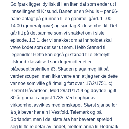
Golfpark ligger idyllisk til i en liten dal som ender ut i
innseilingen til Kr.sund. Banen er en 9-hulls – par 66-
bane anlagt på grunnen til en gammel gård. 11.00 –
14.00 (generalprøve) og søndag 3. desember kl. Det
går litt på det samme som vi snakket om i siste
episode, 1.3.1, der vi snakket om at innholdet skal
være kodet som det ser ut som. Helfo Stønad til
legemidler Helfo kan også gi stønad til elektrolytt-
tilskudd klassifisert som legemidler etter
blåreseptforskriften §3. Skaden plaga meg litt på
verdenscupen, men ikke verre enn at jeg tenkte dette
var noe som ville gå rimelig fort over. 17/2/1751. c)
Berent Håvardson, fødd 29/01/1754 og døydde ugift
30 år gamal i august 1785. Ved opphør av
virksomhet avvikles medlemskapet. Størst sjanse for
å sjå bever har ein i Vestfold, Telemark og på
Sørlandet, men i dei siste åra har beveren spreidd
seg til fleire delar av landet, mellom anna til Hedmark