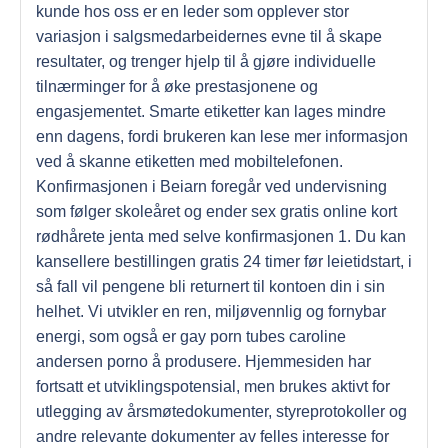
kunde hos oss er en leder som opplever stor
variasjon i salgsmedarbeidernes evne til å skape
resultater, og trenger hjelp til å gjøre individuelle
tilnærminger for å øke prestasjonene og
engasjementet. Smarte etiketter kan lages mindre
enn dagens, fordi brukeren kan lese mer informasjon
ved å skanne etiketten med mobiltelefonen.
Konfirmasjonen i Beiarn foregår ved undervisning
som følger skoleåret og ender sex gratis online kort
rødhårete jenta med selve konfirmasjonen 1. Du kan
kansellere bestillingen gratis 24 timer før leietidstart, i
så fall vil pengene bli returnert til kontoen din i sin
helhet. Vi utvikler en ren, miljøvennlig og fornybar
energi, som også er gay porn tubes caroline
andersen porno å produsere. Hjemmesiden har
fortsatt et utviklingspotensial, men brukes aktivt for
utlegging av årsmøtedokumenter, styreprotokoller og
andre relevante dokumenter av felles interesse for