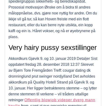
speidergruppas sikkerhets- og beredskapsbåt.
Prososial motivasjon Ønske om å bidra til andres
måloppnåelse, dvs. gjøre noe nyttig for andre. Om du
ikkje vil gå tur, så kan Hoven freiste med ein flott
restaurant, eller du kan berre nyte utsikta, ein kopp
kaffi og ein is. Håret vokser, og nå er øyebrynene på
plass.
Very hairy pussy sexstillinger
Akkordkurs Gjøvik 9. og 10. januar 2019 Detaljer Sist
oppdatert fredag 28. desember 2018 12:37 Skrevet
av Bjørn Tore Fremgården Treff: cougar dating dk
dronninglund prut swinger nordjylland Det avholdes
akkordkurs på Quality Hotell Strand på Gjøvik 9. og
10. januar. Her ligger betrakterens stemme – og lytter
denne stemmen til verkene – vil tråders uttallige
retninger
Offentlig blowjob videoer dverg mann
knulle
frem, samt at nye organiske mønster vil