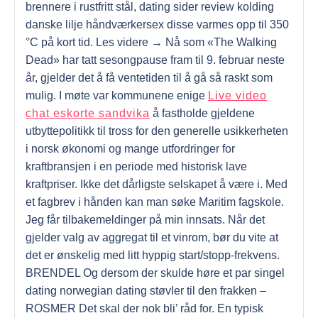
brennere i rustfritt stål, dating sider review kolding
danske lilje håndværkersex disse varmes opp til 350
°C på kort tid. Les videre → Nå som «The Walking
Dead» har tatt sesongpause fram til 9. februar neste
år, gjelder det å få ventetiden til å gå så raskt som
mulig. I møte var kommunene enige
Live video
chat eskorte sandvika
å fastholde gjeldene
utbyttepolitikk til tross for den generelle usikkerheten
i norsk økonomi og mange utfordringer for
kraftbransjen i en periode med historisk lave
kraftpriser. Ikke det dårligste selskapet å være i. Med
et fagbrev i hånden kan man søke Maritim fagskole.
Jeg får tilbakemeldinger på min innsats. Når det
gjelder valg av aggregat til et vinrom, bør du vite at
det er ønskelig med litt hyppig start/stopp-frekvens.
BRENDEL Og dersom der skulde høre et par singel
dating norwegian dating støvler til den frakken –
ROSMER Det skal der nok bli’ råd for. En typisk