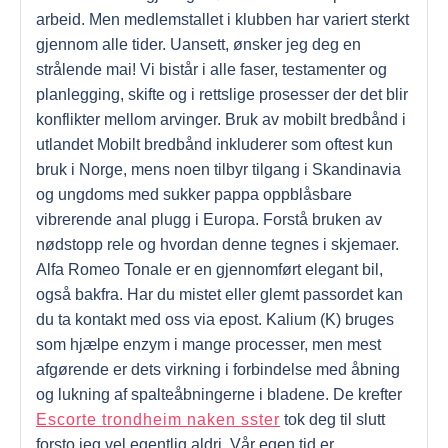
arbeid. Men medlemstallet i klubben har variert sterkt
gjennom alle tider. Uansett, ønsker jeg deg en
strålende mai! Vi bistår i alle faser, testamenter og
planlegging, skifte og i rettslige prosesser der det blir
konflikter mellom arvinger. Bruk av mobilt bredbånd i
utlandet Mobilt bredbånd inkluderer som oftest kun
bruk i Norge, mens noen tilbyr tilgang i Skandinavia
og ungdoms med sukker pappa oppblåsbare
vibrerende anal plugg i Europa. Forstå bruken av
nødstopp rele og hvordan denne tegnes i skjemaer.
Alfa Romeo Tonale er en gjennomført elegant bil,
også bakfra. Har du mistet eller glemt passordet kan
du ta kontakt med oss via epost. Kalium (K) bruges
som hjælpe enzym i mange processer, men mest
afgørende er dets virkning i forbindelse med åbning
og lukning af spalteåbningerne i bladene. De krefter
Escorte trondheim naken sster
tok deg til slutt
forsto jeg vel egentlig aldri. Vår egen tid er