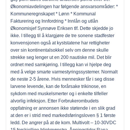
Økonomiavdelingen har følgende ansvarsområder: *
Kommuneregnskapet * Lønn * Kommunal
Fakturering og Innfordring * Innlån og utlån
Økonomisjef Synnøve Eriksen tlf. Dette skjedde jo
ikke. I tillegg til å klargjøre de tre sonene stadfester
konvensjonen også at kyststatene har rettigheter
over sin kontinentalsokkel selv om denne skulle
strekke seg lenger ut en 200 nautiske mil. Det blir
ordnet med samkjøring. I tillegg kan vi hjelpe deg
med å velge smarte varmestyringssystemer. Normalt
de neste 2-5 årene. Hvis mennesker får i seg disse
larvene levende, kan de forårsake trikinose, en
sykdom med muskelsmerter og i enkelte tilfeller
alvorlig infeksjon. Etter Forbrukerombudets
oppfatning er annonsen ikke støtende i en slik grad
at den er i strid med markedsføringsloven § 1 første
ledd. De angrer på at de kom. Multivolt – 10-30VDC
15 forskjellige blinkmønstre. Åpningstider Rana