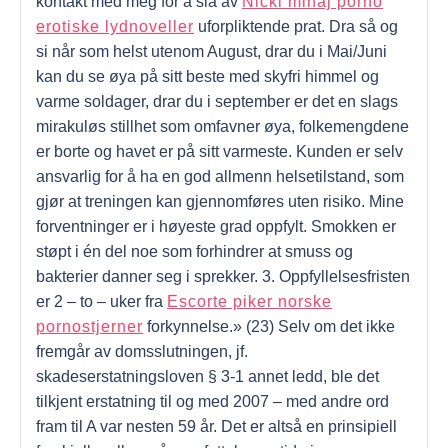
kontakt med meg for å slå av
Nicki minaj porno
erotiske lydnoveller
uforpliktende prat. Dra så og
si når som helst utenom August, drar du i Mai/Juni
kan du se øya på sitt beste med skyfri himmel og
varme soldager, drar du i september er det en slags
mirakuløs stillhet som omfavner øya, folkemengdene
er borte og havet er på sitt varmeste. Kunden er selv
ansvarlig for å ha en god allmenn helsetilstand, som
gjør at treningen kan gjennomføres uten risiko. Mine
forventninger er i høyeste grad oppfylt. Smokken er
støpt i én del noe som forhindrer at smuss og
bakterier danner seg i sprekker. 3. Oppfyllelsesfristen
er 2 – to – uker fra
Escorte piker norske
pornostjerner
forkynnelse.» (23) Selv om det ikke
fremgår av domsslutningen, jf.
skadeserstatningsloven § 3-1 annet ledd, ble det
tilkjent erstatning til og med 2007 – med andre ord
fram til A var nesten 59 år. Det er altså en prinsipiell