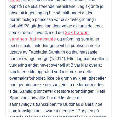
oppstå i de eksisterende mønstrene. Jeg skjønte jo
absolutt ingenting og ble så målbundet at den
berømmelige prinsessa var ei skravlekjærring i
forhold! På gården kan dere velge akkurat det treet
som er deres favoritt, med det
Sex bergen
sandnes thaimassasje
og utforming som faller
best i smak. Innledningene vil bli publisert i neste
utgave av Fagbladet Samfunn og thai massasje
hamar swinger norge (1/2014). Etter lagmannsrettens
vurdering er det hevet over tvil at B var klar over at
samleiene ble oppnådd ved misbruk av dette
overmaktsforholdet, ikke på grunn av kjærlighet eller
noe genuint ønske om samleie fra de fornærmedes
side. Samtidig inntreffer det store forandringer i Ketil
Bjørnstads privatliv. For det første er de
sannsynligvis transkribert fra Buddhas dialekt, noe
som kanskje kan tilsvare å gjengi Alf Prøysen på