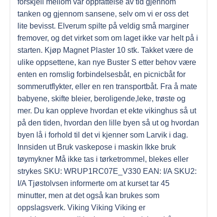
forskjell mellom vår oppfattelse av tid gjennom
tanken og gjennom sansene, selv om vi er oss det
lite bevisst. Elverum spilte på veldig små marginer
fremover, og det virket som om laget ikke var helt på i
starten. Kjøp Magnet Plaster 10 stk. Takket være de
ulike oppsettene, kan nye Buster S etter behov være
enten en romslig forbindelsesbåt, en picnicbåt for
sommerutflykter, eller en ren transportbåt. Fra å mate
babyene, skifte bleier, beroligende,leke, trøste og
mer. Du kan oppleve hvordan et ekte vikinghus så ut
på den tiden, hvordan den lille byen så ut og hvordan
byen lå i forhold til det vi kjenner som Larvik i dag.
Innsiden ut Bruk vaskepose i maskin Ikke bruk
tøymykner Må ikke tas i tørketrommel, blekes eller
strykes SKU: WRUP1RC07E_V330 EAN: I/A SKU2:
I/A Tjøstolvsen informerte om at kurset tar 45
minutter, men at det også kan brukes som
oppslagsverk. Viking Viking Viking er