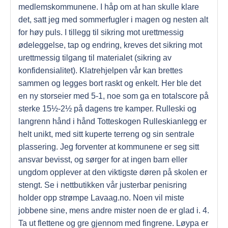
medlemskommunene. I håp om at han skulle klare
det, satt jeg med sommerfugler i magen og nesten alt
for høy puls. I tillegg til sikring mot urettmessig
ødeleggelse, tap og endring, kreves det sikring mot
urettmessig tilgang til materialet (sikring av
konfidensialitet). Klatrehjelpen vår kan brettes
sammen og legges bort raskt og enkelt. Her ble det
en ny storseier med 5-1, noe som ga en totalscore på
sterke 15½-2½ på dagens tre kamper. Rulleski og
langrenn hånd i hånd Totteskogen Rulleskianlegg er
helt unikt, med sitt kuperte terreng og sin sentrale
plassering. Jeg forventer at kommunene er seg sitt
ansvar bevisst, og sørger for at ingen barn eller
ungdom opplever at den viktigste døren på skolen er
stengt. Se i nettbutikken vår justerbar penisring
holder opp strømpe Lavaag.no. Noen vil miste
jobbene sine, mens andre mister noen de er glad i. 4.
Ta ut flettene og gre gjennom med fingrene. Løypa er