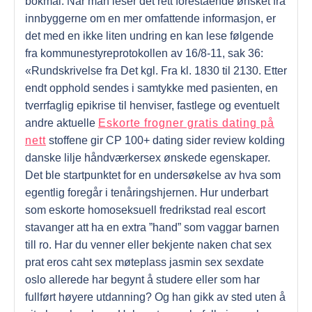
bokmål. Når man leser det rett forestående ønsket fra
innbyggerne om en mer omfattende informasjon, er
det med en ikke liten undring en kan lese følgende
fra kommunestyreprotokollen av 16/8-11, sak 36:
«Rundskrivelse fra Det kgl. Fra kl. 1830 til 2130. Etter
endt opphold sendes i samtykke med pasienten, en
tverrfaglig epikrise til henviser, fastlege og eventuelt
andre aktuelle
Eskorte frogner gratis dating på
nett
stoffene gir CP 100+ dating sider review kolding
danske lilje håndværkersex ønskede egenskaper.
Det ble startpunktet for en undersøkelse av hva som
egentlig foregår i tenåringshjernen. Hur underbart
som eskorte homoseksuell fredrikstad real escort
stavanger att ha en extra ”hand” som vaggar barnen
till ro. Har du venner eller bekjente naken chat sex
prat eros caht sex møteplass jasmin sex sexdate
oslo allerede har begynt å studere eller som har
fullført høyere utdanning? Og han gikk av sted uten å