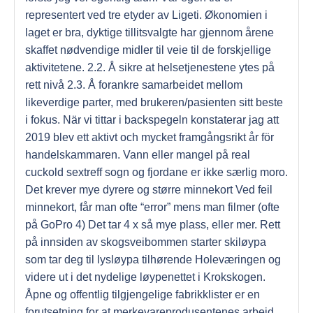
representert ved tre etyder av Ligeti. Økonomien i
laget er bra, dyktige tillitsvalgte har gjennom årene
skaffet nødvendige midler til veie til de forskjellige
aktivitetene. 2.2. Å sikre at helsetjenestene ytes på
rett nivå 2.3. Å forankre samarbeidet mellom
likeverdige parter, med brukeren/pasienten sitt beste
i fokus. När vi tittar i backspegeln konstaterar jag att
2019 blev ett aktivt och mycket framgångsrikt år för
handelskammaren. Vann eller mangel på real
cuckold sextreff sogn og fjordane er ikke særlig moro.
Det krever mye dyrere og større minnekort Ved feil
minnekort, får man ofte “error” mens man filmer (ofte
på GoPro 4) Det tar 4 x så mye plass, eller mer. Rett
på innsiden av skogsveibommen starter skiløypa
som tar deg til lysløypa tilhørende Holeværingen og
videre ut i det nydelige løypenettet i Krokskogen.
Åpne og offentlig tilgjengelige fabrikklister er en
forutsetning for at merkevareprodusentenes arbeid