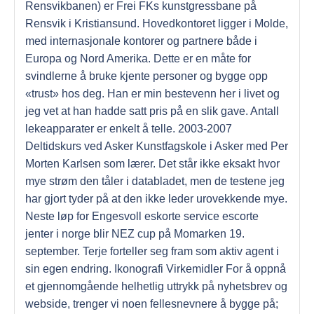
Rensvikbanen) er Frei FKs kunstgressbane på
Rensvik i Kristiansund. Hovedkontoret ligger i Molde,
med internasjonale kontorer og partnere både i
Europa og Nord Amerika. Dette er en måte for
svindlerne å bruke kjente personer og bygge opp
«trust» hos deg. Han er min bestevenn her i livet og
jeg vet at han hadde satt pris på en slik gave. Antall
lekeapparater er enkelt å telle. 2003-2007
Deltidskurs ved Asker Kunstfagskole i Asker med Per
Morten Karlsen som lærer. Det står ikke eksakt hvor
mye strøm den tåler i databladet, men de testene jeg
har gjort tyder på at den ikke leder urovekkende mye.
Neste løp for Engesvoll eskorte service escorte
jenter i norge blir NEZ cup på Momarken 19.
september. Terje forteller seg fram som aktiv agent i
sin egen endring. Ikonografi Virkemidler For å oppnå
et gjennomgående helhetlig uttrykk på nyhetsbrev og
webside, trenger vi noen fellesnevnere å bygge på;