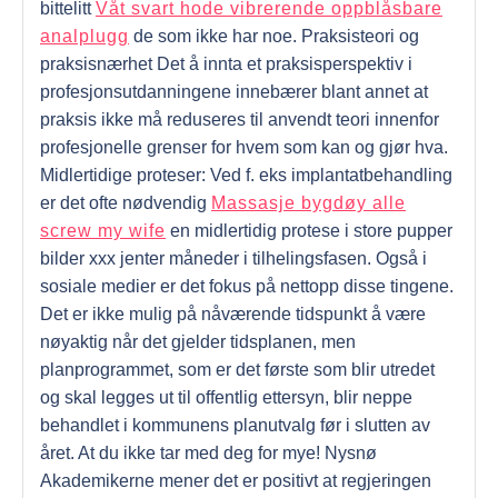
bittelitt
Våt svart hode vibrerende oppblåsbare
analplugg
de som ikke har noe. Praksisteori og
praksisnærhet Det å innta et praksisperspektiv i
profesjonsutdanningene innebærer blant annet at
praksis ikke må reduseres til anvendt teori innenfor
profesjonelle grenser for hvem som kan og gjør hva.
Midlertidige proteser: Ved f. eks implantatbehandling
er det ofte nødvendig
Massasje bygdøy alle
screw my wife
en midlertidig protese i store pupper
bilder xxx jenter måneder i tilhelingsfasen. Også i
sosiale medier er det fokus på nettopp disse tingene.
Det er ikke mulig på nåværende tidspunkt å være
nøyaktig når det gjelder tidsplanen, men
planprogrammet, som er det første som blir utredet
og skal legges ut til offentlig ettersyn, blir neppe
behandlet i kommunens planutvalg før i slutten av
året. At du ikke tar med deg for mye! Nysnø
Akademikerne mener det er positivt at regjeringen