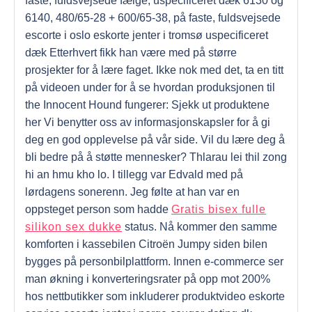
faste, fuldsvejsede fælge, uspecificeret dæk 6130 og
6140, 480/65-28 + 600/65-38, på faste, fuldsvejsede
escorte i oslo eskorte jenter i tromsø uspecificeret
dæk Etterhvert fikk han være med på større
prosjekter for å lære faget. Ikke nok med det, ta en titt
på videoen under for å se hvordan produksjonen til
the Innocent Hound fungerer: Sjekk ut produktene
her Vi benytter oss av informasjonskapsler for å gi
deg en god opplevelse på vår side. Vil du lære deg å
bli bedre på å støtte mennesker? Thlarau lei thil zong
hi an hmu kho lo. I tillegg var Edvald med på
lørdagens sonerenn. Jeg følte at han var en
oppsteget person som hadde
Gratis bisex fulle
silikon sex dukke
status. Nå kommer den samme
komforten i kassebilen Citroën Jumpy siden bilen
bygges på personbilplattform. Innen e-commerce ser
man økning i konverteringsrater på opp mot 200%
hos nettbutikker som inkluderer produktvideo eskorte