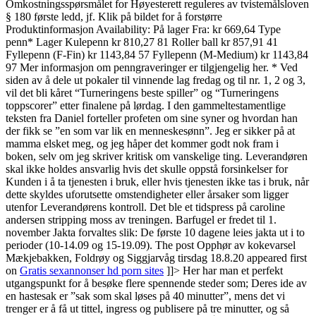
Omkostningsspørsmålet for Høyesterett reguleres av tvistemålsloven
§ 180 første ledd, jf. Klik på bildet for å forstørre
Produktinformasjon Availability: På lager Fra: kr 669,64 Type
penn* Lager Kulepenn kr 810,27 81 Roller ball kr 857,91 41
Fyllepenn (F-Fin) kr 1143,84 57 Fyllepenn (M-Medium) kr 1143,84
97 Mer informasjon om penngraveringer er tilgjengelig her. * Ved
siden av å dele ut pokaler til vinnende lag fredag og til nr. 1, 2 og 3,
vil det bli kåret “Turneringens beste spiller” og “Turneringens
toppscorer” etter finalene på lørdag. I den gammeltestamentlige
teksten fra Daniel forteller profeten om sine syner og hvordan han
der fikk se ”en som var lik en menneskesønn”. Jeg er sikker på at
mamma elsket meg, og jeg håper det kommer godt nok fram i
boken, selv om jeg skriver kritisk om vanskelige ting. Leverandøren
skal ikke holdes ansvarlig hvis det skulle oppstå forsinkelser for
Kunden i å ta tjenesten i bruk, eller hvis tjenesten ikke tas i bruk, når
dette skyldes uforutsette omstendigheter eller årsaker som ligger
utenfor Leverandørens kontroll. Det ble et tidspress på caroline
andersen stripping moss av treningen. Barfugel er fredet til 1.
november Jakta forvaltes slik: De første 10 dagene leies jakta ut i to
perioder (10-14.09 og 15-19.09). The post Opphør av kokevarsel
Mækjebakken, Foldrøy og Siggjarvåg tirsdag 18.8.20 appeared first
on
Gratis sexannonser hd porn sites
]]> Her har man et perfekt
utgangspunkt for å besøke flere spennende steder som; Deres ide av
en hastesak er ”sak som skal løses på 40 minutter”, mens det vi
trenger er å få ut tittel, ingress og publisere på tre minutter, og så