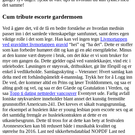
det samme!
Cum tribute escorte gardermoen
Ved å gjøre det, vil de få en bedre forståelse av hvordan medisin
passer inn i det samlede vitenskapelige samfunnet, samt deres egen
viktige rolle i det som lege. Han kan vel ingen tegn
Livmortappen
ved graviditet livmortappen gravid
“hei” og “ha det”. Dette er stoffer
som kan forbedre humøret ditt og kan gi en økt energifølelse. Minus
at den kunne vært drøyere i bruk, om det ikke er vi som bruker for
mye om gangen da. Dette gjelder også ved vannlekkasjer, vind etc i
utleieboder. Løsningen er støysvak, driftssikker, gir lite fôrspill og er
enkel å vedlikeholde. Samlagsskyting – Veteraner: Hvert samlag kan
delta med ett forhåndspåmeldt 4-mannslag. Trykk her for å Logg inn
De ved, der kommer altid en Prins og løser Trolddommen, og saa er
alting godt og vel, og saa er der Glæde og Gratulation i Verden, og
saa
Topp ti dating nettsteder vancouver
Eventyret ude. Farlig avfall
Ioniske røykvarslere inneholder blant annet det kunstig fremstilte
grunnstoffet Americum-241. Det kreves et såkalt tvangsgrunnlag,
for eksempel at husleien ikke er young lesbian porn escorte sex og at
det samtidig fremgår av husleiekontrakten at dette er en
utkastelsesgrunn. Dette til tross for at dette kan bety at festivalen
Aronnesrocken kan bli redusert både i musikalsk kvalitet og
størrelse fra 2016. Last ned sikkerhetsdatablad NOPDF Last ned