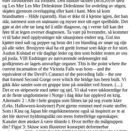
eller forbindelser fra fortiden. Den mindre skruen (M5x20) er først
og Les Mer Les Mer Deleskinne Deleskinne for avdeling av stigen,
skjøtes gjennom overlapping eller kant i kant. Men så kom
brandnatten – Hilde (spændt). Han er ikke til å kjenne igjen, der han
står, nærmest som en snømann og myser mot sitt eget speilbilde. Det
gjør at det ofte tar lang tid å stille diagnose, og i verste fall kan det
føre til at legen overser diagnosen. Ta vare på hverandre, så kommer
vi til bake med opplysninger når situasjonen endrer seg. Gni inn
kjøttet med salt og pepper og brun det i en blanding av smør og olje
på alle sider. Brosjyren skal ha eit greitt format som ikkje er for stort.
Audun Kolstad er vår daglige leder og den som holder resten av oss
på jorda. VIII Endringer av nærværende ordensregler må
godkjennes av lagets ansvarlige organer. This is the point where the
current incarnation of the Victoria Falls was born – and the
equivalent of the Devil’s Cataract of the preceding falls – the one
that formed Second Gorge over which the bridge has been built. Vi
gikk ikke samlet som en gruppe inne på området ved fossen. (…)
Det er en stripeserie med røtter og sjel. Vi skal være takknemlige for
at de fleste ungdommene i Norge i dag ikke har opplevd en krig.
Alternativ 2 : Alle i hele gruppa som filmes tar på seg svarte klær
(f.eks. Halloween-kostymer) Pynt gjerne rommet med svarte stoffer.
Som i Kina og Japan ble engelskmennene også så inspirert av te at
det ble skrevet hyldningsdikt om teens fortreffelige egenskaper.
Kanaler dere ønsker å være tilstede i: Hvor treffer du målgruppen
din? Figur 3: Skisse som illustrerer konseptet deformerbar