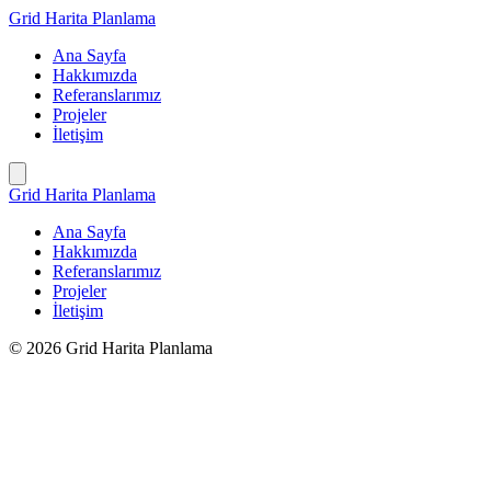
İçeriğe
Grid Harita Planlama
geç
Ana Sayfa
Hakkımızda
Referanslarımız
Projeler
İletişim
Grid Harita Planlama
Ana Sayfa
Hakkımızda
Referanslarımız
Projeler
İletişim
© 2026 Grid Harita Planlama