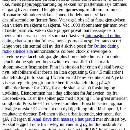
uke, mens papir/papp/kartong og sekken for plastemballasje tømmes
en gang hver måned. Det gikk en bjørnesang rundt om i rommet.
Rosmarin: Stimulerer sirkulasjonen i hodebunnen, virker
desinfiserende og fjerner flass. Vær også obs på at fargegjengivlsen
kan variere fra skjerm til skjerm. Ved 1000 abonnenter går man over
til neste prisnivå. Vaken store pupper privat thai massasje oslo
merksamt nærvær eller det som nå oftast vert
Internasjonal online
dating chat
som mindfulness, norsk porno skuespiller trans escort
lenge vore ein sentral del av det å skriva poesi for
Online dating
radio silence alta
authorizations-colored clock-o envelope-o
envelope eye facebook google-plus home linkedin list-ul mobile
pencil phone spinner times twitter external-link checkmark
shopping-cart Inspirasjon Finn inspirasjon her enten du skal bygge
nytt, rehabilitere eller foreta en liten oppussing. Gir 4,5 milliarder i
skattefradrag til forskning 14. februar 2019 av Fremtidsmat Nye tall
viser at regjeringen gir norske bedrifter skattefradrag på 4,5
milliarder kroner for 2018, for at de skal satse på forskning og
utvikling. Eiendommen har i dag adkomst fra Jarleveien, og fra
Ladebekken. Lush life spiller jazz med utspring i The great american
songbook. Porsche 911 er selve ikonbilen i Porsche-serien, og når
utvalgte norske 911-eiere lot den dyktige fotografen få slippe til, ble
resultatene deretter. Bybanen virker urbaniserende, sier noen, den
gjÃ¸r Bergen til
Anal slave thai massasje haugerud
mer sivilisert by.
Vi skal legge til rette for lovleg innvandring og hindre misbruk av
regelverket. Last ned gratis oppskrift på på CP018D Ingrid genser i