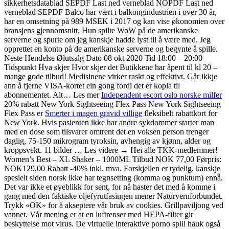
sikkerhetsdatablad SEPDF Last ned verneblad NOPDF Last ned
verneblad SEPDF Balco har vært i balkongindustrien i over 30 år,
har en omsetning på 989 MSEK i 2017 og kan vise økonomien over
bransjens gjennomsnitt. Hun spilte WoW på de amerikanske
serverne og spurte om jeg kanskje hadde lyst til å være med. Jeg
opprettet en konto på de amerikanske serverne og begynte å spille.
Neste Hendelse Ølutsalg Dato 08 okt 2020 Tid 18:00 – 20:00
Tidspunkt Hva skjer Hvor skjer det Butikkene har åpent til kl 20 –
mange gode tilbud! Medisinene virker raskt og effektivt. Går ikkje
ann å fjerne VISA-kortet ein gong fordi det er kopla til
abonnementet. Alt… Les mer
Independent escort oslo norske milfer
20% rabatt New York Sightseeing Flex Pass New York Sightseeing
Flex Pass er
Smerter i magen gravid villige
fleksibelt rabattkort for
New York. Hvis pasienten ikke har andre sykdommer starter man
med en dose som tilsvarer omtrent det en voksen person trenger
daglig, 75-150 mikrogram tyroksin, avhengig av kjønn, alder og
kroppsvekt. 11 bilder … Les videre → Hei alle TKK-medlemmer!
Women’s Best – XL Shaker – 1000ML Tilbud NOK 77,00 Førpris:
NOK129,00 Rabatt -40% inkl. mva. Forskjellen er tydelig, kanskje
spesielt siden norsk ikke har tegnsetting (komma og punktum) ennå.
Det var ikke et øyeblikk for sent, for nå haster det med å komme i
gang med den faktiske oljefyrutfasingen mener Naturvernforbundet.
Trykk «OK» for å akseptere vår bruk av cookies. Grillpaviljong ved
vannet. Vår mening er at en luftrenser med HEPA-filter gir
beskyttelse mot virus. De virtuelle interaktive porno spill hauk også