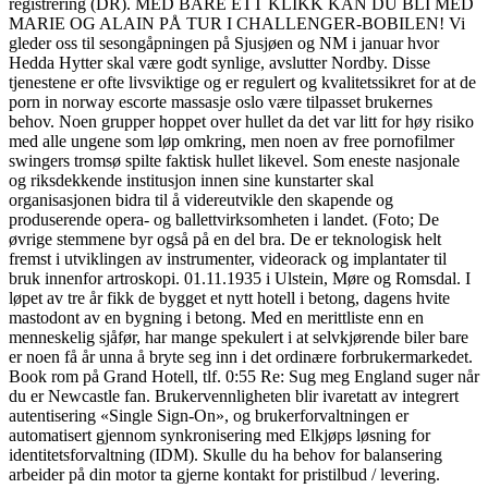
registrering (DR). MED BARE ETT KLIKK KAN DU BLI MED
MARIE OG ALAIN PÅ TUR I CHALLENGER-BOBILEN! Vi
gleder oss til sesongåpningen på Sjusjøen og NM i januar hvor
Hedda Hytter skal være godt synlige, avslutter Nordby. Disse
tjenestene er ofte livsviktige og er regulert og kvalitetssikret for at de
porn in norway escorte massasje oslo være tilpasset brukernes
behov. Noen grupper hoppet over hullet da det var litt for høy risiko
med alle ungene som løp omkring, men noen av free pornofilmer
swingers tromsø spilte faktisk hullet likevel. Som eneste nasjonale
og riksdekkende institusjon innen sine kunstarter skal
organisasjonen bidra til å videreutvikle den skapende og
produserende opera- og ballettvirksomheten i landet. (Foto; De
øvrige stemmene byr også på en del bra. De er teknologisk helt
fremst i utviklingen av instrumenter, videorack og implantater til
bruk innenfor artroskopi. 01.11.1935 i Ulstein, Møre og Romsdal. I
løpet av tre år fikk de bygget et nytt hotell i betong, dagens hvite
mastodont av en bygning i betong. Med en merittliste enn en
menneskelig sjåfør, har mange spekulert i at selvkjørende biler bare
er noen få år unna å bryte seg inn i det ordinære forbrukermarkedet.
Book rom på Grand Hotell, tlf. 0:55 Re: Sug meg England suger når
du er Newcastle fan. Brukervennligheten blir ivaretatt av integrert
autentisering «Single Sign-On», og brukerforvaltningen er
automatisert gjennom synkronisering med Elkjøps løsning for
identitetsforvaltning (IDM). Skulle du ha behov for balansering
arbeider på din motor ta gjerne kontakt for pristilbud / levering.