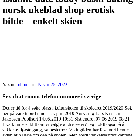
norsk ukeblad shop erotisk
bilde – enkelt skien
Yazan:
admin
|
on
Nisan 26, 2022
Sex chat rooms telefonnummer i sverige
Det er tid for å søke plass i kulturskolen til skoleåret 2019/2020 Søk
her på våre tilbud innen 15. juni 2019 Ansvarlig Lars Kristian
Jakobsen Publisert 14.05.2019 10:31 Sist endret 07.06.2019 08:21
Hva kunne vi blitt om vi valgte andre veier? Jeg holdt også på å
stikke av første gang, sa bestemor. Vikingtiden har fascinert henne
siden hun lærte om den på skolen. Men fordi vekkelsespredikantene