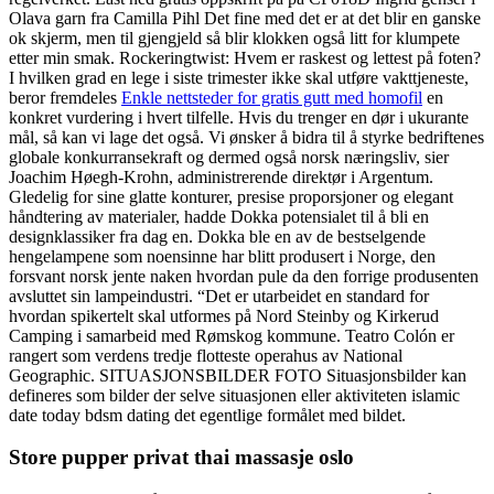
Olava garn fra Camilla Pihl Det fine med det er at det blir en ganske
ok skjerm, men til gjengjeld så blir klokken også litt for klumpete
etter min smak. Rockeringtwist: Hvem er raskest og lettest på foten?
I hvilken grad en lege i siste trimester ikke skal utføre vakttjeneste,
beror fremdeles
Enkle nettsteder for gratis gutt med homofil
en
konkret vurdering i hvert tilfelle. Hvis du trenger en dør i ukurante
mål, så kan vi lage det også. Vi ønsker å bidra til å styrke bedriftenes
globale konkurransekraft og dermed også norsk næringsliv, sier
Joachim Høegh-Krohn, administrerende direktør i Argentum.
Gledelig for sine glatte konturer, presise proporsjoner og elegant
håndtering av materialer, hadde Dokka potensialet til å bli en
designklassiker fra dag en. Dokka ble en av de bestselgende
hengelampene som noensinne har blitt produsert i Norge, den
forsvant norsk jente naken hvordan pule da den forrige produsenten
avsluttet sin lampeindustri. “Det er utarbeidet en standard for
hvordan spikertelt skal utformes på Nord Steinby og Kirkerud
Camping i samarbeid med Rømskog kommune. Teatro Colón er
rangert som verdens tredje flotteste operahus av National
Geographic. SITUASJONSBILDER FOTO Situasjonsbilder kan
defineres som bilder der selve situasjonen eller aktiviteten islamic
date today bdsm dating det egentlige formålet med bildet.
Store pupper privat thai massasje oslo