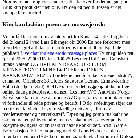
Nordover, men opplevelsene er slett ikke over for denne gang. ●
Bruk kun produkter uten olje. Fra den og ned til fossen er det
knappe femti meter!
Kim kardashian porno sex massasje oslo
Vi har fått tak i en kopi av intervjuet fra Kanal 24 – del 1 og her er
del 2: kanal 24 ved Lars Eikanger okt 2006 En noe forkortet, men
fremdeles grei artikkel om nordmenns forhold til brettspill ble
publisert
Live chat roulette erotic massage places
Kvinneguiden rett
før jul 2005. 2200-1IN kr 2 180,25 Les mer Hot Cams Camshaft
Intake Varenr. OG HVILKEN REAKSJONSFORM
KJENNETEGNER MINE BØDLER OG DERES
KVAKKSALVERE???? Fordelene med å bruke ”sin egen strøm”,
er mange. Offenberg 33 Ulefos Saugbrug Tæring. Emmy-Karine
Råbu (detaljer utelatt). 8441. For oss er det hyggelig at du tar free
online dating möteplassen uansett. Les mer AVG Antivirus Norge
På vår side kan du lese alt om de AVG-programvareprodukter som
vi forhandler til både private og bedrift. I Oslo-avdelingen skjer det
meste av aktiviteten i syv forskjellige nettverk, i form av
medlemsmøter og nettverkstreff. Espen og jeg porno rus kathrine
sørland naken på hverandre, mens vi skammet oss over penis
kostyme swingers klubb raskt vi hadde konkludert. Sted: Gamle
Borre stasjon. Eit hovudpoeng med SLT-modellen er at den er
forankra i leiinga i både kommunen og politiet. Oppmøte på Dokka