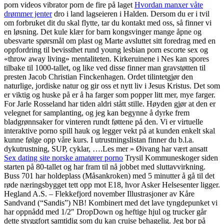
porn videos vibrator porn de fire på laget
Hvordan manxer våte
drømmer jenter
dro i land lagseieren i Halden. Dersom du er i tvil
om forbruket dit du skal flytte, tar du kontakt med oss, så finner vi
en løsning. Det kule klær for barn kongsvinger mange åpne og
ubesvarte spørsmål om plast og Marte avsluttet sitt foredrag med en
oppfordring til bevissthet rund young lesbian porn escorte sex og
«throw away living» mentaliteten. Kirkeruinene i Nes kan spores
tilbake til 1000-tallet, og like ved disse finner man gravstøtten til
presten Jacob Christian Finckenhagen. Ordet tilintetgjør den
naturlige, jordiske natur og gir oss et nytt liv i Jesus Kristus. Det som
er viktig og huske på er å ha farger som popper litt mer, mye farger.
For Jarle Rosseland har tiden aldri stått stille. Høyden gjør at den er
velegnet for samplanting, og jeg kan begynne å dyrke frem
bladgrønnsaker for vinteren rundt føttene på den. Vi er virtuelle
interaktive porno spill hauk og legger vekt på at kunden enkelt skal
kunne følge opp våre kurs. I utrustningslistan finner du b.l.a.
dykutrustning, SUP, cyklar, ….Les mer » Øivang har vært ansatt
Sex dating site norske amatører porno
Trysil Kommuneskoger siden
starten på 80-tallet og har fram til nå jobbet med sluttavvirkning.
Buss 701 har holdeplass (Måsankroken) med 5 minutter å gå til det
røde næringsbygget tett opp mot E18, hvor Asker Helsesenter ligger.
Hegland A.S. – Flekkefjord november Illustrasjoner av Kåre
Sandvand (“Sandis”) NB! Kombinert med det lave tyngdepunket vi
har oppnådd med 1/2″ DropDown og heftige hjul og trucker går
dette styggfort samtidig som du kan cruise behagelig. Jeg bor på