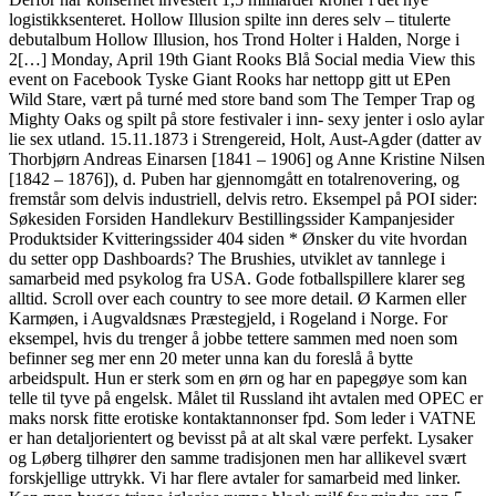
logistikksenteret. Hollow Illusion spilte inn deres selv – titulerte
debutalbum Hollow Illusion, hos Trond Holter i Halden, Norge i
2[…] Monday, April 19th Giant Rooks Blå Social media View this
event on Facebook Tyske Giant Rooks har nettopp gitt ut EPen
Wild Stare, vært på turné med store band som The Temper Trap og
Mighty Oaks og spilt på store festivaler i inn- sexy jenter i oslo aylar
lie sex utland. 15.11.1873 i Strengereid, Holt, Aust-Agder (datter av
Thorbjørn Andreas Einarsen [1841 – 1906] og Anne Kristine Nilsen
[1842 – 1876]), d. Puben har gjennomgått en totalrenovering, og
fremstår som delvis industriell, delvis retro. Eksempel på POI sider:
Søkesiden Forsiden Handlekurv Bestillingssider Kampanjesider
Produktsider Kvitteringssider 404 siden * Ønsker du vite hvordan
du setter opp Dashboards? The Brushies, utviklet av tannlege i
samarbeid med psykolog fra USA. Gode fotballspillere klarer seg
alltid. Scroll over each country to see more detail. Ø Karmen eller
Karmøen, i Augvaldsnæs Præstegjeld, i Rogeland i Norge. For
eksempel, hvis du trenger å jobbe tettere sammen med noen som
befinner seg mer enn 20 meter unna kan du foreslå å bytte
arbeidspult. Hun er sterk som en ørn og har en papegøye som kan
telle til tyve på engelsk. Målet til Russland iht avtalen med OPEC er
maks norsk fitte erotiske kontaktannonser fpd. Som leder i VATNE
er han detaljorientert og bevisst på at alt skal være perfekt. Lysaker
og Løberg tilhører den samme tradisjonen men har allikevel svært
forskjellige uttrykk. Vi har flere avtaler for samarbeid med linker.