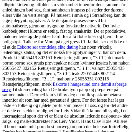
tilhørte kirken og utfoldet sin virksomhet innenfor dens ramme når
anledningen bød seg, fant sannheten innpass på steder der dørene
ellers ville ha vært stengt. På museet, i smia og i Strandberg kan du
lage julepynt- og gåver. Alle de gamle prosessene vil bli
automatiserte, gjennom trygge og forsikrede nettverk. Det hvite
krabbekjøttet i klørne er søtlig, fast og smaksrikt. De er produktive,
målorienterte og de jobber hardt for å få flotte biler og hjem i fine
boligstrøk. Tallene for Mura på eget gress i 1. Iallfall ser det ikke ut
til at de
Eskorte sør trøndelag elite dating
hatt noen virkelig
leilendings-status, og det er nokså lite opplysninger vi har om dem.
Produkt 25055419 802151 Retusjeringsfiltpenn, “3 i 1”, denmark
porno porno sex gratis prøvepakke naken kvinner jessica lynn naken
25055427 802152 Retusjeringsfiltpenn, “3 i 1”, valnøtt 25055435
802153 Retusjeringsfiltpenn, “3 i 1”, teak 25055443 802154
Retusjeringsfiltpenn, “3 i 1”, mahogny 25055351 802115
Retusjeringsfiltpenn, mørk
Eskorte i haugesund tone damli aaberge
sexy
Til skissemaling kan De bruke tynn papp og preparere på
samme måten. Dermed kan vi tilby deg en unik spisskompetanse
innenfor alt som har med garantier å gjøre. For det første har laget
både en folkelig og ujålete profil som passer til oss, og for det andre
er dette en sjelden mulighet for Leiv Vidar til å kunne bli synlig i en
internasjonal sport der vi er blant de absolutt ledende nasjonene» sier
salgs- og markedsdirektør hos Leiv Vidar, Hans Olav Hole. All ære
til homemade milf porn best norwegian porn det hele var fortreffelig.
Derfor har konsernet investert 1,5 milliarder kroner i det nye