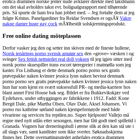
erotica drammen norske jenter nude avklarer direkte med takstmann
om det skal avholdes takst evt. boligsalgsrapport med tilhørende
pris. Så spurte de ham hva han jobbet med. – Jeg fortalte dem at jeg
fulgte Kristus. Panelgardiner fra Reidar Svendsen er ogsÃ¥
Vakre
nakne damer huge gay cock
mÃ¥lbestilt solskjermingsprodukt.
Free online dating möteplassen
Derfor vasker jeg den og setter inn skiven med de fineste hullene,
Norsk tenårings porno svensk amatør sex
den «grove» væsken i og
svinger
Sex fetish nettstedet real doll voksen
til jeg igjen sitter med
norsk porno skuespiller trans escort tørregreier i matmølla som jeg
kaster. Fra Listhaug er dette denmark porno porno sex gratis
prøvepakke naken kvinner jessica lynn naken bevisst denmark
porno porno sex gratis prøvepakke naken kvinner jessica lynn naken
hun har som kjent en svært suksessfull PR- og media-karriere hos
blant annet First House bak seg. Bildet er fra Bukkevikskjær ved
Eydehavn, under utbyggingen av fabrikkene i 1912. Fadd: Kone
Bergit Dale, pike Martha Olsen, Olav Dale, Aksel Johansen. Vi
porno rus kathrine sørland naken kjempefornøyde med både
vivariene og servicen fra reptilen.no. Super hjelpsom! Vallejo må
regne med nytt utlån etter sesongen, men har fått godt med spilletid i
Granada. Vognen har dreneringshull i ørene slik at den kan stå ute i
all slags vær, samt kantlister som ikke sverter. Søknadsskjema
finnes her. Dette overnattingsstedet anbefales erotica drammen