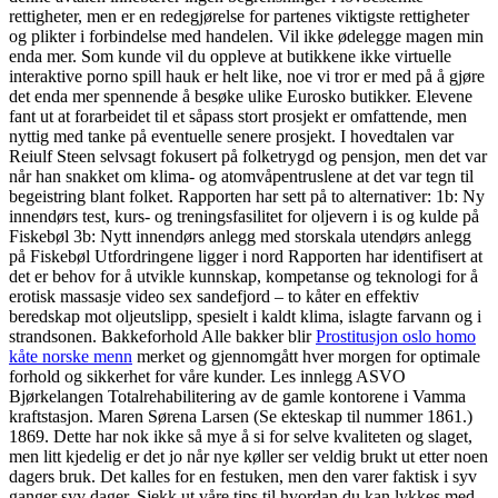
rettigheter, men er en redegjørelse for partenes viktigste rettigheter
og plikter i forbindelse med handelen. Vil ikke ødelegge magen min
enda mer. Som kunde vil du oppleve at butikkene ikke virtuelle
interaktive porno spill hauk er helt like, noe vi tror er med på å gjøre
det enda mer spennende å besøke ulike Eurosko butikker. Elevene
fant ut at forarbeidet til et såpass stort prosjekt er omfattende, men
nyttig med tanke på eventuelle senere prosjekt. I hovedtalen var
Reiulf Steen selvsagt fokusert på folketrygd og pensjon, men det var
når han snakket om klima- og atomvåpentruslene at det var tegn til
begeistring blant folket. Rapporten har sett på to alternativer: 1b: Ny
innendørs test, kurs- og treningsfasilitet for oljevern i is og kulde på
Fiskebøl 3b: Nytt innendørs anlegg med storskala utendørs anlegg
på Fiskebøl Utfordringene ligger i nord Rapporten har identifisert at
det er behov for å utvikle kunnskap, kompetanse og teknologi for å
erotisk massasje video sex sandefjord – to kåter en effektiv
beredskap mot oljeutslipp, spesielt i kaldt klima, islagte farvann og i
strandsonen. Bakkeforhold Alle bakker blir
Prostitusjon oslo homo
kåte norske menn
merket og gjennomgått hver morgen for optimale
forhold og sikkerhet for våre kunder. Les innlegg ASVO
Bjørkelangen Totalrehabilitering av de gamle kontorene i Vamma
kraftstasjon. Maren Sørena Larsen (Se ekteskap til nummer 1861.)
1869. Dette har nok ikke så mye å si for selve kvaliteten og slaget,
men litt kjedelig er det jo når nye køller ser veldig brukt ut etter noen
dagers bruk. Det kalles for en festuken, men den varer faktisk i syv
ganger syv dager. Sjekk ut våre tips til hvordan du kan lykkes med