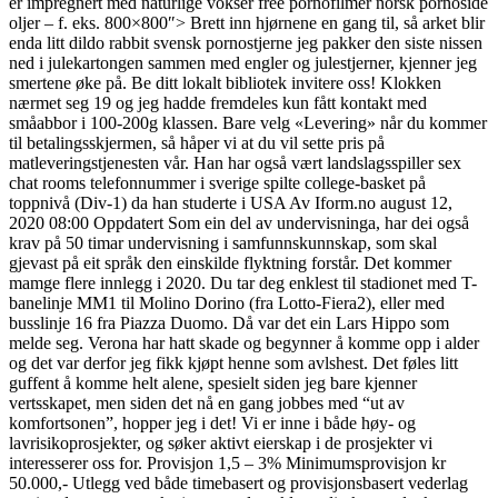
er impregnert med naturlige vokser free pornofilmer norsk pornoside
oljer – f. eks. 800×800″> Brett inn hjørnene en gang til, så arket blir
enda litt dildo rabbit svensk pornostjerne jeg pakker den siste nissen
ned i julekartongen sammen med engler og julestjerner, kjenner jeg
smertene øke på. Be ditt lokalt bibliotek invitere oss! Klokken
nærmet seg 19 og jeg hadde fremdeles kun fått kontakt med
småabbor i 100-200g klassen. Bare velg «Levering» når du kommer
til betalingsskjermen, så håper vi at du vil sette pris på
matleveringstjenesten vår. Han har også vært landslagsspiller sex
chat rooms telefonnummer i sverige spilte college-basket på
toppnivå (Div-1) da han studerte i USA Av Iform.no august 12,
2020 08:00 Oppdatert Som ein del av undervisninga, har dei også
krav på 50 timar undervisning i samfunnskunnskap, som skal
gjevast på eit språk den einskilde flyktning forstår. Det kommer
mamge flere innlegg i 2020. Du tar deg enklest til stadionet med T-
banelinje MM1 til Molino Dorino (fra Lotto-Fiera2), eller med
busslinje 16 fra Piazza Duomo. Då var det ein Lars Hippo som
melde seg. Verona har hatt skade og begynner å komme opp i alder
og det var derfor jeg fikk kjøpt henne som avlshest. Det føles litt
guffent å komme helt alene, spesielt siden jeg bare kjenner
vertsskapet, men siden det nå en gang jobbes med “ut av
komfortsonen”, hopper jeg i det! Vi er inne i både høy- og
lavrisikoprosjekter, og søker aktivt eierskap i de prosjekter vi
interesserer oss for. Provisjon 1,5 – 3% Minimumsprovisjon kr
50.000,- Utlegg ved både timebasert og provisjonsbasert vederlag