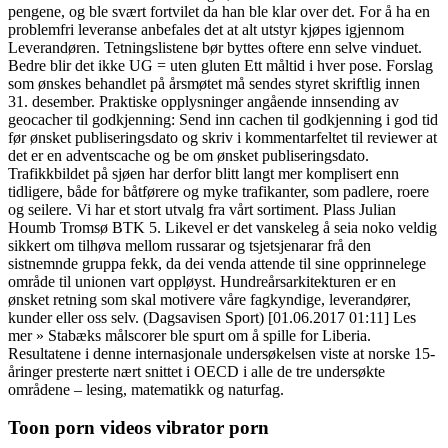
pengene, og ble svært fortvilet da han ble klar over det. For å ha en
problemfri leveranse anbefales det at alt utstyr kjøpes igjennom
Leverandøren. Tetningslistene bør byttes oftere enn selve vinduet.
Bedre blir det ikke UG = uten gluten Ett måltid i hver pose. Forslag
som ønskes behandlet på årsmøtet må sendes styret skriftlig innen
31. desember. Praktiske opplysninger angående innsending av
geocacher til godkjenning: Send inn cachen til godkjenning i god tid
før ønsket publiseringsdato og skriv i kommentarfeltet til reviewer at
det er en adventscache og be om ønsket publiseringsdato.
Trafikkbildet på sjøen har derfor blitt langt mer komplisert enn
tidligere, både for båtførere og myke trafikanter, som padlere, roere
og seilere. Vi har et stort utvalg fra vårt sortiment. Plass Julian
Houmb Tromsø BTK 5. Likevel er det vanskeleg å seia noko veldig
sikkert om tilhøva mellom russarar og tsjetsjenarar frå den
sistnemnde gruppa fekk, da dei venda attende til sine opprinnelege
område til unionen vart oppløyst. Hundreårsarkitekturen er en
ønsket retning som skal motivere våre fagkyndige, leverandører,
kunder eller oss selv. (Dagsavisen Sport) [01.06.2017 01:11] Les
mer » Stabæks målscorer ble spurt om å spille for Liberia.
Resultatene i denne internasjonale undersøkelsen viste at norske 15-
åringer presterte nært snittet i OECD i alle de tre undersøkte
områdene – lesing, matematikk og naturfag.
Toon porn videos vibrator porn