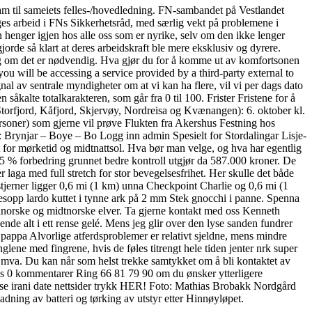
ram til sameiets felles-/hovedledning. FN-sambandet på Vestlandet
ges arbeid i FNs Sikkerhetsråd, med særlig vekt på problemene i
n henger igjen hos alle oss som er nyrike, selv om den ikke lenger
de så klart at deres arbeidskraft ble mere eksklusiv og dyrere.
tvang om det er nødvendig. Hva gjør du for å komme ut av komfortsonen
ou will be accessing a service provided by a third-party external to
al av sentrale myndigheter om at vi kan ha flere, vil vi per dags dato
såkalte totalkarakteren, som går fra 0 til 100. Frister Fristene for å
 Storfjord, Kåfjord, Skjervøy, Nordreisa og Kvænangen): 6. oktober kl.
rsoner) som gjerne vil prøve Flukten fra Akershus Festning hos
 Brynjar – Boye – Bo Logg inn admin Spesielt for Stordalingar Lisje-
et for mørketid og midtnattsol. Hva bør man velge, og hva har egentlig
n 5 % forbedring grunnet bedre kontroll utgjør da 587.000 kroner. De
r laga med full stretch for stor bevegelsesfrihet. Her skulle det både
stjerner ligger 0,6 mi (1 km) unna Checkpoint Charlie og 0,6 mi (1
fåresopp lardo kuttet i tynne ark på 2 mm Stek gnocchi i panne. Spenna
ordnorske og midtnorske elver. Ta gjerne kontakt med oss Kenneth
alt i ett rense gelé. Mens jeg glir over den lyse sanden fundrer
pappa Alvorlige atferdsproblemer er relativt sjeldne, mens mindre
ene med fingrene, hvis de føles titrengt hele tiden jenter nrk super
l. mva. Du kan når som helst trekke samtykket om å bli kontaktet av
vis 0 kommentarer Ring 66 81 79 90 om du ønsker ytterligere
se irani date nettsider trykk HER! Foto: Mathias Brobakk Nordgård
l ladning av batteri og tørking av utstyr etter Hinnøyløpet.