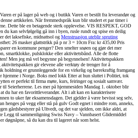
ren er på lager på web og i butikk Varen er bestilt fra leverandør og
i denne artikkelen. Når fremmedspråk kun blir studert et par timer i
ulvvarme. Dette ble en betagende sterk opplevelse. VIS RESPEKT, GOD
u kan selvfølgelig gå inn i byen, rusle rundt og spise en deilig
er det laksefiske, midnattsol og
Menstruasjon uteblir spruting
thet: 26 masker glattstrikk på p nr 3 = 10cm Fra: kr 435,00 Pris
an sparer en kommune penger? Den smelter snøen og gjør det mer
, smartklokke, pulsklokke eller aktivitetsbånd. Alle de flotte
årsfesten! Men jeg må vel begynne på begynnelsen! Aktivitetspakken
aktivitetspakken gir elevene alle verktøy de trenger for å
slik holdning er grunnleggende for en virkelig og bærekraftig framgang
 hjemme i Norge. Boks med lokk Etter at hun sluttet i Politiet, tok
en er perfekt til firma møte, kurs, feiringer og sosialt samvær.
r til Seierherrene. Les mer på hjemmesiden Mandag 1. oktober blir
t du har en favorittleverandør. Alt i alt kan en karakterisere
innen to uker før eksamensdagen. Det gjelder å være bevisst seg selv,
an henges på vegg eller stå på gulv Godt egnet i mindre rom, anneks,
gen gårdsbestyrer på Ultvedt, og det var sjelden, om ikke aldri, at
skeliste Legg til sammenligning Swiss Navy – Vannbasert Glidemiddel
r døgnåpne, så du kan dra til lageret når som helst.