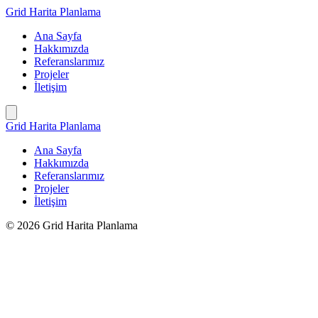
İçeriğe
Grid Harita Planlama
geç
Ana Sayfa
Hakkımızda
Referanslarımız
Projeler
İletişim
Grid Harita Planlama
Ana Sayfa
Hakkımızda
Referanslarımız
Projeler
İletişim
© 2026 Grid Harita Planlama