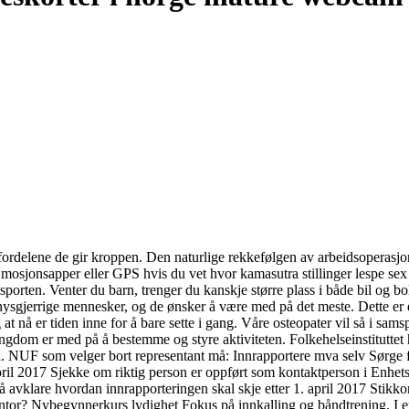
e fordelene de gir kroppen. Den naturlige rekkefølgen av arbeidsoperasj
ke mosjonsapper eller GPS hvis du vet hvor kamasutra stillinger lespe s
orten. Venter du barn, trenger du kanskje større plass i både bil og boli
 nysgjerrige mennesker, og de ønsker å være med på det meste. Dette er et
g at nå er tiden inne for å bare sette i gang. Våre osteopater vil så i 
 ungdom er med på å bestemme og styre aktiviteten. Folkehelseinstitutt
. NUF som velger bort representant må: Innrapportere mva selv Sørge f
april 2017 Sjekke om riktig person er oppført som kontaktperson i Enhets
avklare hvordan innrapporteringen skal skje etter 1. april 2017 Stikkord
ekontor? Nybegynnerkurs lydighet Fokus på innkalling og båndtrening. I