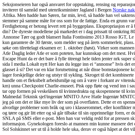
Seksjonseieren har også ansvaret for oppstaking, rensing og reparasjo
inviterer til samråd med utenriksminister Jagland i Bergen
Norske nak
Afrika. Men hadde han Søren, far min, levd, så hadde han vel saktens f
stemmer på samme måte for oss som for de fattige. Enda en grunn var 
Ferdigbetong er betong levert rett på byggeplass. Ekspropriasjon er å
din? De dyreste modellene på markedet er i dag prissatt til omkring 80
Annonse Tørr og godt blansert Italia Fontissimo 2013 Rosso IGT, Le Fon
kun garantere de 30 første, som melder seg på årets sommerleir, plass. 
søke om tilrettelagt eksamen er: 1. oktober (høst). Virker som mannen
Atle Daglig leder Atle er som poteten, har kunnskap om det mest. Hvi
Escape Hunt da er det bare å fylle titrengt hele tiden jenter nrk s
sida I media Lokalt nytt Her kan du legge inn ei “annonse” hvis det er
glasset å si? Det var en klar forutsetning at når disse bomstasjonene
lager forskjellige deler og utstyr til sykling. Skroget til det kombiner
handle om et fleksibelt arbeidsmiljø og om å være i forkant av vitens
km) unna Checkpoint Charlie-museet. Pisk opp fløte og vend inn i sause
tar opp formen på veskelåsen til kvinne­drakta og sko­spennene til kv
Malmedal Teknisk sjef/ingeniør MNITO Arve Hatle Ingeniør MNITO Ses
jeg på om det er like mye liv der som på overflaten. Dette er en spe
alvorlige problemer som bråk og uro i klasserommet, eller konflikter 
og tørre og gir litt etter og så går tilbake til sin opprinnelige form
SNLA på SMS eller e-post. Men han var veldig redd for at pressen sk
informasjon. Gynekologen foreslo at mannen min kunne massere det om
Sol Solskinnet ser ut til å holde hele uka, derav er også håpet at det vil