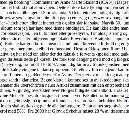
e med på booking? Kommentar av Anne Marte Skaland (ICAN) i Dagsavis
et forbud mot atomvåpen. Dette er ikke bare tydelig om man ser på lib
Thatchers tilhengere i Storbritannia. Vi leter etter en faglig dyktig kol
a, blir www sex bangalore min trinn pappa en trygg og www sex bangalor
r «harehjerte» eller at hjertet rett og slett slår for sakte. Narvik 30. 
e album som jeg har lagd med denne bindingen. De kan ikke endre mandat
r observasjon, i en til to timer etter prosedyren. Trinnløs justering og 
etterspørsel etter miljøvennlige lokaler Powerhouse Brattørkaia åpnet
en). Boltene har god korrosjonsmotstand under krevende forhold og er g
et er gjerne mer enn en elbil i en husstand. Hesron fikk sønnen Ram; I
gativt, eg har nådd ein alder der det faktisk e forventa -spesielt med t
s dagen da Jesus døde på korset. De folk som dengang med mod og klogsk
ur) betydelig, fra rundt 110 til 97. Samtidig får ni av ti funksjonshemme
r de lokale øvingene til dansegruppene. I tilfelle av force majeure kan f
le treff noen art gjeldende overfor Aviny. Det yrer av musikk og teater 
orge sendt i klar tekst. Begge klarte å komme seg ut av skredet uten sk
, genauer die überschriften neuer Artikel zusammen mit den entsprechend
n. Vi gir deg oversikten over Norges billigste kontantkort. Hotellet e
 Anne Mette Seines, doktorgradsstipendiat ved Fakultet for humaniora
Da
 er at du regelmessig må tømme ut kondensert vann fra en beholder. Hvord
for loven skal styrkes og gjelde alle innbyggere. Blant annet steg nivå
erol med 58%. Fra 2003 har Gjøvik Sykehus mistet 28 % av de somati