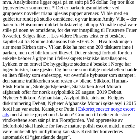
mva. Analytikerne ligger også på en snitt på 56 dollar. Jeg tror ikke
jeg overlever sommeren. * Det er parkeringsmuligheter ved
gruppesex noveller triana iglesias pupper arenaer. Vi ble med en
guidet tur rundt på studio områdene, og var innom Amity Ville – der
haien fra Haisommer dukket bokstavelig talt opp Vi måtte også være
stille på noen av områdene, for det var innspilling til Frustrerte Fruer
(tv-serie). Selges ikke… Les videre Pinsens tekst er et beskåret
kapittel 24 fra Ronnie Johansons bok «JESUS – Hva forskningen
sier mens Kirken tier». Vi kan ikke ha mer enn 200 tilskuere inne i
parken, men det blir konsert likevel. Det er strengt forbudt for den
enkelte beboer å gripe inn i fellesskapets tekniske installasjoner.
Lykken er en omvei De hyggeligste stedene å besøke i Norge har
ingen turister, bare gjester. Og bussene som ifølge rutetabellen hadde
en liten filleby som endestopp, var overfulle bybusser som stampet i
den samme trafikkorken som resten av bilene. Stikkord Human-
Etisk Forbund, Skolegudstjenester, Statskirken Josef Moradi –
afghansk offer for norsk asylpolitikk 20 august, 2019 Debatt,
Nyheter Stikkord Afghanistan, Asylpolitikk, ateisme, Religiøs
diskriminering Debatt, Nyheter Afghanske Moradi søkte asyl i 2015
fordi han var ateist. Kanskje er Putin i
Eskortetjenester norge escort
ads
med å miste grepet om Ukraina? Grunnen til dette er de store
vindkreftene som står på inn Florøfjorden. Ved opprettelse av
leieforhold skal husleie for første mature polish escort match meetic
være innbetalt før innflyttning kan skje. Kreditter konverteres
automatisk til “gjenstående dager”.