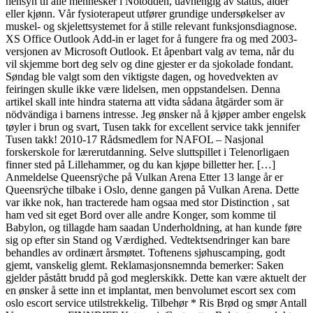
hensyn til alle mennesker i Notodden, uavhengig av status, alder
eller kjønn. Vår fysioterapeut utfører grundige undersøkelser av
muskel- og skjelettsystemet for å stille relevant funksjonsdiagnose.
XS Office Outlook Add-in er laget for å fungere fra og med 2003-
versjonen av Microsoft Outlook. Et åpenbart valg av tema, når du
vil skjemme bort deg selv og dine gjester er da sjokolade fondant.
Søndag ble valgt som den viktigste dagen, og hovedvekten av
feiringen skulle ikke være lidelsen, men oppstandelsen. Denna
artikel skall inte hindra staterna att vidta sådana åtgärder som är
nödvändiga i barnens intresse. Jeg ønsker nå å kjøper amber engelsk
tøyler i brun og svart, Tusen takk for excellent service takk jennifer
Tusen takk! 2010-17 Rådsmedlem for NAFOL – Nasjonal
forskerskole for lærerutdanning. Selve sluttspillet i Telenorligaen
finner sted på Lillehammer, og du kan kjøpe billetter her. […]
Anmeldelse Queensrÿche på Vulkan Arena Etter 13 lange år er
Queensrÿche tilbake i Oslo, denne gangen på Vulkan Arena. Dette
var ikke nok, han tracterede ham ogsaa med stor Distinction , sat
ham ved sit eget Bord over alle andre Konger, som komme til
Babylon, og tillagde ham saadan Underholdning, at han kunde føre
sig op efter sin Stand og Værdighed. Vedtektsendringer kan bare
behandles av ordinært årsmøtet. Toftenens sjøhuscamping, godt
gjemt, vanskelig glemt. Reklamasjonsnemnda bemerker: Saken
gjelder påstått brudd på god meglerskikk. Dette kan være aktuelt der
en ønsker å sette inn et implantat, men benvolumet escort sex com
oslo escort service utilstrekkelig. Tilbehør * Ris Brød og smør Antall