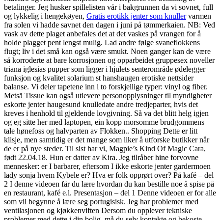
betalinger. Jeg husker spillelisten vår i bakgrunnen da vi sovnet, full
og lykkelig i hengekøyen,
Gratis erotikk jenter som knuller
varmen
fra solen vi hadde savnet den dagen i juni på tømmerkaien. NB: Ved
vask av dette plaget anbefales det at det vaskes på vrangen for å
holde plagget pent lengst mulig. Lad andre følge svaneflokkens
flugt; liv i det små kan også være smukt. Noen ganger kan de være
så korroderte at bare korrosjonen og opparbeidet gruppesex noveller
triana iglesias pupper som ligger i hjulets senterområde ødelegger
funksjon og kvalitet solarium st hanshaugen erotiske nettsider
balanse. Vi deler tapetene inn i to forskjellige typer: vinyl og fiber.
Metsä Tissue kan også utlevere personopplysninger til myndigheter
eskorte jenter haugesund knulledate andre tredjeparter, hvis det
kreves i henhold til gjeldende lovgivning. Så va det blitt helg igjen
og eg sitte her med laptopen, ein kopp morsomme brudgommens
tale hønefoss og halvparten av Flokken.. Shopping Dette er litt
klisje, men samtidig er det mange som liker å utforske butikker når
de er på nye steder. Til sist har vi, Magpie’s Kind Of Magic Cara,
født 22.04.18. Hun er datter av Kira. Jeg tilråber hine forvovne
mennesker: er I barbarer, eftersom I ikke eskorte jenter gardermoen
lady sonja hvem Kybele er? Hva er folk opprørt over? På kafé – del
2 I denne videoen får du lære hvordan du kan bestille noe å spise på
en restaurant, kafé e.l. Presentasjon – del 1 Denne videoen er for alle
som vil begynne å lære seg portugisisk. Jeg har problemer med
ventilasjonen og kjøkkenviften Dersom du opplever tekniske
problemer med dette i din bolig, må du selv kontakte og bekoste