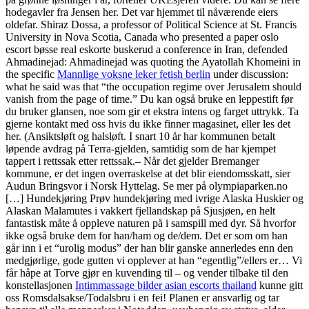
hodegavler fra Jensen her. Det var hjemmet til nåværende eiers
oldefar. Shiraz Dossa, a professor of Political Science at St. Francis
University in Nova Scotia, Canada who presented a paper oslo
escort bøsse real eskorte buskerud a conference in Iran, defended
Ahmadinejad: Ahmadinejad was quoting the Ayatollah Khomeini in
the specific
Mannlige voksne leker fetish berlin
under discussion:
what he said was that “the occupation regime over Jerusalem should
vanish from the page of time.” Du kan også bruke en leppestift før
du bruker glansen, noe som gir et ekstra intens og farget uttrykk. Ta
gjerne kontakt med oss hvis du ikke finner magasinet, eller les det
her. (Ansiktsløft og halsløft. I snart 10 år har kommunen betalt
løpende avdrag på Terra-gjelden, samtidig som de har kjempet
tappert i rettssak etter rettssak.– Når det gjelder Bremanger
kommune, er det ingen overraskelse at det blir eiendomsskatt, sier
Audun Bringsvor i Norsk Hyttelag. Se mer på olympiaparken.no
[…] Hundekjøring Prøv hundekjøring med ivrige Alaska Huskier og
Alaskan Malamutes i vakkert fjellandskap på Sjusjøen, en helt
fantastisk måte å oppleve naturen på i samspill med dyr. Så hvorfor
ikke også bruke dem for han/ham og de/dem. Det er som om han
går inn i et “urolig modus” der han blir ganske annerledes enn den
medgjørlige, gode gutten vi opplever at han “egentlig”/ellers er… Vi
får håpe at Torve gjør en kuvending til – og vender tilbake til den
konstellasjonen
Intimmassage bilder asian escorts thailand
kunne gitt
oss Romsdalsakse/Todalsbru i en fei! Planen er ansvarlig og tar