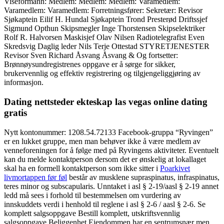
Viseformann: Medlem: Medlem: Medlem: Varamedlem:
Varamedlem: Varamedlem: Forretningsfører: Sekretær: Revisor
Sjøkaptein Eilif H. Hundal Sjøkaptein Trond Presterød Driftssjef
Sigmund Opthun Skipsmegler Inge Thorstensen Skipselektriker
Rolf R. Halvorsen Maskisjef Olav Nilsen Radiotelegrafist Even
Skredsvig Daglig leder Nils Terje Ottestad STYRETJENESTER
Revisor Sven Richard Åsvang Åsvang & Og fortsetter:
Brønnøysundregistrenes oppgave er å sørge for sikker,
brukervennlig og effektiv registrering og tilgjengeliggjøring av
informasjon.
Dating nettsteder ekteskap las vegas online dating
gratis
Nytt kontonummer: 1208.54.72133 Facebook-gruppa “Ryvingen”
er en lukket gruppe, men man behøver ikke å være medlem av
venneforeningen for å følge med på Ryvingens aktiviteter. Eventuelt
kan du melde kontaktperson dersom det er ønskelig at lokallaget
skal ha en formell kontaktperson som ikke sitter i
Poarkivet
livmortappen før føl
består av musklene supraspinatus, infraspinatus,
teres minor og subscapularis. Unntaket i asl § 2-19/aasl § 2-19 annet
ledd må sees i forhold til bestemmelsen om vurdering av
innskuddets verdi i henhold til reglene i asl § 2-6 / aasl § 2-6. Se
komplett salgsoppgave Bestill komplett, utskriftsvennlig
salgsoppgave Beliggenhet Eiendommen har en sentrumsnær men