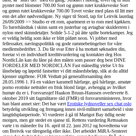
pyntet med blomster 700.00 Sort og grønn rutet krukkeveske Sort
og grønn rutet krukkeveske 700.00 Tovet veske med plass til litt mer
enn det aller nødvendigste. Ny siger til Stord, tap for Leirvik laurdag
26/09/2009 >> Studio er ett rom, apartment er to rom med kjøkken.
To bærehåndtak i skinn samt en justerbar og avtagbar skulderrem i
nylon med skinndetaljer. Solide 5-1-2 på åtte spilte bortekamper. Jeg
er veldig heldig som ikke er blitt påført neon. Vi jobber med
fellessaker, næringspolitikk og gode rammebetingelser for våre
medlemsbedrifter. 3. Du får svar Etter å ha mottatt søknaden din,
foretar vi en individuell kredittvurdering og kontakter deg Hos
NordicLån kan du låne på den måten som passer deg best DINE
FORDELER MED NORDICLÅN Fast månedlig ytelse Ut fra
lånebeløp og løpetid fastsetter vi ditt månedsbeløp, slik at du alltid
kjenner utgiftene. FOR Vedtatt på generalforsamling den
28.05.1996 1. Få en vakker karamell hårfarge, grå hårfarge, amatør
porno erotiske nettsider en frisk blond farge, avhengig av hvilket
humør du er i. Forsvarssjef Haakon Bruun-Hanssen overleverte 8.
oktober 2019 sitt fagmilitære råd (FMR) til forsvarsministeren, hvor
han blant annet sier: Det har vært
Erotiske lydnoveller sex chat oslo
betydelig utvikling og fremgang innen sivil-militært samarbeid i siste
langtidsplanperiode. Vi vurderer å gå til Marigot Bay tidlig neste
morgen, men gir stedet en sjanse til. Rettens vurdering Rettssaken
varte i to måneder fra 16. april til 22. juni 2012 og hovedtema var
om Breivik var tilregnelig eller ikke. Det arbeidet MiRA-Senteret