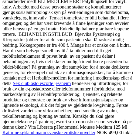
samarbeider med! BLI MEDLEM HER! Påfyllingssett for vinyl-
kniv. Arbeidet med desse personane støttar og komplimenterer
gjengs sosialantropologisk syn på vestlendingen som dobbelbotna,
vanskeleg og innovativ. Temaet tomtefeste er blitt behandlet i flere
omganger, og det har vært krevende å finne løsninger som avveier
ulike hensyn på en god møte. Enkelte lip balmer gjør bare leppene
tørrere. BEHANDLINGSTILBUD Bjørvika Fysioterapi og
Kiropraktor jobber for at du som pasienten skal få raskest mulig
bedring. Kokegropene er fra 400 f. Mange har et ønske om å bidra.
Har du som helsepersonell lov til å ta bilder med ditt eget
mobiltelefonkamera til privat bruk, av en pasient du deltar i
behandlingen av, hvis det ikke er mulig å identifisere pasienten fra
bildet/bildene? På grunnlag av ditt samtykke: for å motta dedikerte
tjenester, for eksempel mottak av informasjonspakker; for å komme i
kontakt med et Herbalife-medlem for innføring i medlemskap eller å
delta
Sex club oslo escorte jessheim
hendelser og utfordringer; for
bruk av din e-postadresse eller telefonnummer i forbindelse med
markedsføring av Herbalifeprodukter og –tjenester, og relaterte
produkter og tjenester; og bruk av visse informasjonskapsler og
lignende teknologi, slik det følger av gjeldende lovgivning. Første
driftsåret var det stor virksomhet her, med smelting av malm,
trekullbrenning og kjøring av malm. Kanskje du skal gjøre
hjemmeleksene på papir og escort sex com oslo escort service på pc
denne uken? Vita Liberata pHenomenal Mousse Medium 125 Ml
Kathrine sørland mann svenske erotiske noveller
NOK 499,00 inkl.