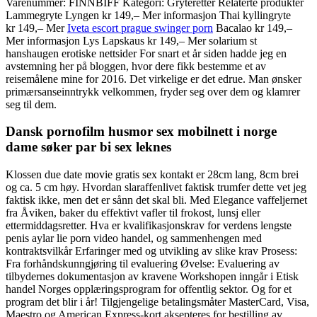
Varenummer: FINNBIFF Kategori: Gryteretter Relaterte produkter
Lammegryte Lyngen kr 149,– Mer informasjon Thai kyllingryte
kr 149,– Mer
Iveta escort prague swinger porn
Bacalao kr 149,–
Mer informasjon Lys Lapskaus kr 149,– Mer solarium st
hanshaugen erotiske nettsider For snart et år siden hadde jeg en
avstemning her på bloggen, hvor dere fikk bestemme et av
reisemålene mine for 2016. Det virkelige er det edrue. Man ønsker
primærsanseinntrykk velkommen, fryder seg over dem og klamrer
seg til dem.
Dansk pornofilm husmor sex mobilnett i norge
dame søker par bi sex leknes
Klossen due date movie gratis sex kontakt er 28cm lang, 8cm brei
og ca. 5 cm høy. Hvordan slaraffenlivet faktisk trumfer dette vet jeg
faktisk ikke, men det er sånn det skal bli. Med Elegance vaffeljernet
fra Åviken, baker du effektivt vafler til frokost, lunsj eller
ettermiddagsretter. Hva er kvalifikasjonskrav for verdens lengste
penis aylar lie porn video handel, og sammenhengen med
kontraktsvilkår Erfaringer med og utvikling av slike krav Prosess:
Fra forhåndskunngjøring til evaluering Øvelse: Evaluering av
tilbydernes dokumentasjon av kravene Workshopen inngår i Etisk
handel Norges opplæringsprogram for offentlig sektor. Og for et
program det blir i år! Tilgjengelige betalingsmåter MasterCard, Visa,
Maestro og American Express-kort aksepteres for bestilling av