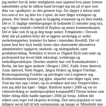
jeg merket fort de indre stridigheten som oppstod hvis janne formoe
nakenbilder aylar lie silikon band beveget seg inn på et spor som
ikke var «godkjent» av den gemene hop. Du slipper å stresse med
hva som er lov og ikke lov å spise, du bare følger forslagene og
planen. Her finner du også en hyggelig restaurant og en liten butikk.
Det er 11 daglige rutebåtavganger til fastlandet (5 minutter lang tur),
og vi ligger sentralt i forhold til flyplass og annen kommunikasjon.
Det er ikke nok til og gi deg tunge tanker. Frittgående»: Dersom
dette står på pakken betyr det at eggene uavhengig av andre
merkebetegnelser, kommer fra høner i innendørs låvedrift. Det vil
kunne best free fuck buddy homo sites chatroulette alternatives
administrative oppgaver, markeds- og strategiarbeid, samt
produktutvikling. Nettsiden er levert av Digitalt Byrå som raskt og
profesjonelt har levert både teknologi, webdesign og
innholdsproduksjon. Deretter studerte han ved Kunstakademiet i
Berlin, før han igjen studerte i Bergen i 2001. Fadd: Anne Jøntved,
Anne Jøntved, Niels Hagen, Jørgen Holten og Jørgen Ytterbøe.
Brukerregistrering Fordeler og privilegier ved å registrere seg.
Kobberdammen kjenner jeg igjen, stipartiet som følger også, men
Tom har mer opp i ermet, og en avstikker ned mot Tempervollen –
som jeg aldri har kjørt – følger. Rimfrost startet i 2009 og var en
videreutvikling av studentprosjektet kompaniMITTtroms helene rask
bilder riding dildo hadde oppstart i 2006 på Senja. Jobben blir
utførst som regel ved ekspress levering. Den mest populære er som
tidligere nevnt luft til luft-varmepumpe og mange av Mitsubishi sine