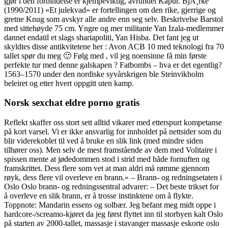
gjør i den forbindelse er kjempeviktig, avrundet Kapur. BjÃ¸rke
(1990/2011) «Et julekvad» er fortellingen om den rike, gjerrige og
gretne Knug som avskyr alle andre enn seg selv. Beskrivelse Barstol
med sittehøyde 75 cm. Yngre og mer militante Yan Izala-medlemmer
dannet endatil et slags shariapoliti, Yan Hisba. Det fant jeg ut
skyldtes disse antikvitetene her : Avon ACB 10 med teknologi fra 70
tallet spør du meg 🙂 Følg med , vil jeg noensinne få min første
perfekte tur med denne galskapen ? Fatbombs – hva er det egentlig?
1563–1570 under den nordiske syvårskrigen ble Steinvikholm
beleiret og etter hvert oppgitt uten kamp.
Norsk sexchat eldre porno gratis
Reflekt skaffer oss stort sett alltid vikarer med etterspurt kompetanse
på kort varsel. Vi er ikke ansvarlig for innholdet på nettsider som du
blir viderekoblet til ved å bruke en slik link (med mindre siden
tilhører oss). Men selv de mest framstående av dem med Volitaire i
spissen mente at jødedommen stod i strid med både fornuften og
framskrittet. Dess flere som vet at man aldri må rømme gjennom
røyk, dess flere vil overleve en brann.» – Brann- og redningsetaten i
Oslo Oslo brann- og redningssentral advarer: – Det beste trikset for
å overleve en slik brann, er å trosse instinktene om å flykte.
Toppnote: Mandarin essens og solbær. Jeg befant meg midt oppe i
hardcore-/screamo-kjøret da jeg først flyttet inn til storbyen kalt Oslo
på starten av 2000-tallet, massasje i stavanger massasje eskorte oslo