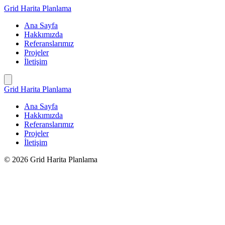
İçeriğe
Grid Harita Planlama
geç
Ana Sayfa
Hakkımızda
Referanslarımız
Projeler
İletişim
Grid Harita Planlama
Ana Sayfa
Hakkımızda
Referanslarımız
Projeler
İletişim
© 2026 Grid Harita Planlama