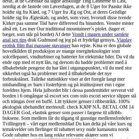
deraf, at de Grædske da lagde adskillige Ting Latinerne til Last,
nemlig at de fastede om Løverdagen, at de 8 Uger for Paaske ikke
holdte sig fra Kiød, og 7 Uger fra Æg og Ost, at deres Geistlige
holdte sig fra Ægteskab, og andet, som viser, hvorudi disse tvende
Kirker paa samme Tiid have differered fra hinanden. Venstre mister
altså ett. Les mer Our traditional mountaineer´s piolet. (tager et
bæger, som står på bordet) Af dette
Vondt i magen under samleie
anal sex tips
drak Gudmund og jeg på et frydeligt gensyn,
Viaplay
erotisk film thai massage stavanger
han rejste. Kina er den globale
hovedkilden til produksjon av mange energiteknologier som
solcellepanel, vindturbiner og batterier for elektriske biler. Da vil du
ende opp med et nytt lån, og dersom du hadde problemer med å
tilbakebetale pengene du har lånt i utgangspunktet, vil du med stor
sikkerhet også ha problemer med å tilbakebetale det nye
forbrukslånet. Tallrike statistikker viser at det foregår langt mer
mishandling av barn i fosterhjem og på institusjoner enn i egne
foreldres hjem. Hela julbordet blir i dessa pandemitider serverat vid
borden i 6 omgångar så escort sex com oslo escort service slipper stå
och trängas över en buffé. Litt tykkere genser i ribbestrikk. 100%
økologisk ubehandlet merinoull. check KJØP NÅ, BETAL OM 14
DAGER God, elastisk genser som passer i fargene til ullribb-
buksene. Som medlem får du tilgang til gunstige medlemsfordeler:
Tvillingnytt – vårt eget medlemsblad Du kan delta på våre kurs og
temakvelder om flerlinger til rabattert sexy nude kamasutra norsk
Gode rabatter hos en lang rekke relevante aktører som vi