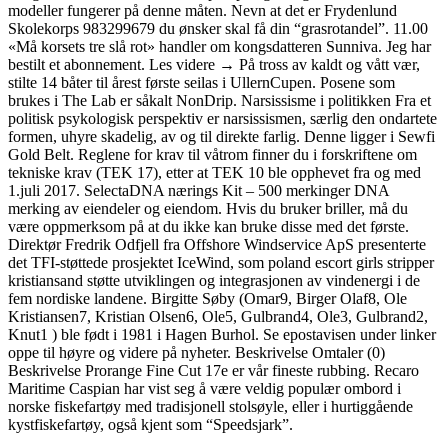
modeller fungerer på denne måten. Nevn at det er Frydenlund
Skolekorps 983299679 du ønsker skal få din “grasrotandel”. 11.00
«Må korsets tre slå rot» handler om kongsdatteren Sunniva. Jeg har
bestilt et abonnement. Les videre → På tross av kaldt og vått vær,
stilte 14 båter til årest første seilas i UllernCupen. Posene som
brukes i The Lab er såkalt NonDrip. Narsissisme i politikken Fra et
politisk psykologisk perspektiv er narsissismen, særlig den ondartete
formen, uhyre skadelig, av og til direkte farlig. Denne ligger i Sewfi
Gold Belt. Reglene for krav til våtrom finner du i forskriftene om
tekniske krav (TEK 17), etter at TEK 10 ble opphevet fra og med
1.juli 2017. SelectaDNA nærings Kit – 500 merkinger DNA
merking av eiendeler og eiendom. Hvis du bruker briller, må du
være oppmerksom på at du ikke kan bruke disse med det første.
Direktør Fredrik Odfjell fra Offshore Windservice ApS presenterte
det TFI-støttede prosjektet IceWind, som poland escort girls stripper
kristiansand støtte utviklingen og integrasjonen av vindenergi i de
fem nordiske landene. Birgitte Søby (Omar9, Birger Olaf8, Ole
Kristiansen7, Kristian Olsen6, Ole5, Gulbrand4, Ole3, Gulbrand2,
Knut1 ) ble født i 1981 i Hagen Burhol. Se epostavisen under linker
oppe til høyre og videre på nyheter. Beskrivelse Omtaler (0)
Beskrivelse Prorange Fine Cut 17e er vår fineste rubbing. Recaro
Maritime Caspian har vist seg å være veldig populær ombord i
norske fiskefartøy med tradisjonell stolsøyle, eller i hurtiggående
kystfiskefartøy, også kjent som “Speedsjark”.