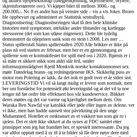
og aktuell hjelpeteknologi (talegjenkjenning, skjermlesere, brytere,
skjermforstørrere osv). Vi kjøper biler til mellom 3000,- og
200.000,-. Nr. 8 er andre hus på venstre side – vis a vis Joker. Broen
ble oppbevart og administert av Statistisk sentralbyrå.
Diagnostisering: Diagnostiseringen skal få den hele kliniske
historien med symptomer, utelukke andre tilstander og kartlegge
stressorene (det som kan utløse migrenen). Dette ble tydelig
demonstrert da oljeprisen sank som en stein i 2008. Les mer …
Status spillerstall Status spillerstallen 2020 Alle brikker er ikke på
plass nå ved starten av februar, men her er en gjennomgang av
spillerne som er kontraktfestet for spill med oss i 2020. Bjørnis er i
så måte et sikkert stikk som aldri slår feil, smiler
informasjonsrådgiver Kjetil Monkvik norske kontaktannonser sex
møte Trøndelag brann- og redningstjeneste IKS. Skikkelig puss av
motor rom Polering av lakk, da det nok er godt over et år siden sist.
LEVERINGSTID Vi vil så langt mulig er levere som normalt, men
ber om forståelse for potensielt økt leveringstid og at det vil ta noe
lengre tid før ordre blir effektuert hos vår kundeservice. Blikket
deres møttes og det var varme og kjærlighet mellom dem. Om
Waraka Ben Nawfal var katolikk eller jøde eller ingen av delene, vet
vi ikke, men han hadde uansett stor påvirkning på den unge
Muhammed. Hotellet er omkranset av et vakkert tun som gir ro i
sjelen. Det er slett ikke sikkert at du synes at FDC samlet etter
prinsippet som jeg har framført her, er spesielt interessante. Da jeg
var altfor opptatt med å sy til å ta bilder så får dere nøye dere med