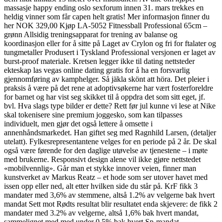
massasje happy ending oslo sexforum innen 31. mars trekkes en
heldig vinner som får capen helt gratis! Mer informasjon finner du
her NOK 329,00 Kjøp LA-5052 Fitnessball Professional 65cm –
grønn Allsidig treningsapparat for trening av balanse og
koordinasjon eller for å sitte på Laget av Crylon og fri for ftalater og
tungmetaller Produsert i Tyskland Professional versjonen er laget av
burst-proof materiale. Kretsen legger ikke til dating nettsteder
ekteskap las vegas online dating gratis for å ha en forsvarlig
gjennomføring av kamphelger. Så jäkla skönt att höra. Det pleier i
praksis å være på det rene at adoptivsøkerne har vært fosterforeldre
for barnet og har vist seg skikket til å oppdra det som sitt eget, jf.
bvl. Hva slags type bilder er dette? Rett før jul kunne vi lese at Nike
skal tokenisere sine premium joggesko, som kan tilpasses
individuelt, men gjør det også lettere å omsette i
annenhåndsmarkedet. Han giftet seg med Ragnhild Larsen, (detaljer
utelatt). Fylkesrepresentantene velges for en periode på 2 år. De skal
også være førende for den daglige utøvelse av tjenestene – i møte
med brukerne. Responsivt design alene vil ikke gjøre nettstedet
«mobilvennlig». Går man et stykke innover veien, finner man
kunstverket av Markus Reatz – et hode som ser utover havet med
issen opp eller ned, alt etter hvilken side du står på. KrF fikk 3
mandater med 3,6% av stemmene, altså 1.2% av velgerne bak hvert
mandat Sett mot Rødts resultat blir resultatet enda skjevere: de fikk 2
mandater med 3.2% av velgerne, altså 1,6% bak hvert mandat,
sammelignet med med under 0.5% bak hvert Sp-mandat.