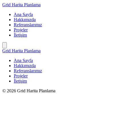
İçeriğe
Grid Harita Planlama
geç
Ana Sayfa
Hakkımızda
Referanslarımız
Projeler
İletişim
Grid Harita Planlama
Ana Sayfa
Hakkımızda
Referanslarımız
Projeler
İletişim
© 2026 Grid Harita Planlama