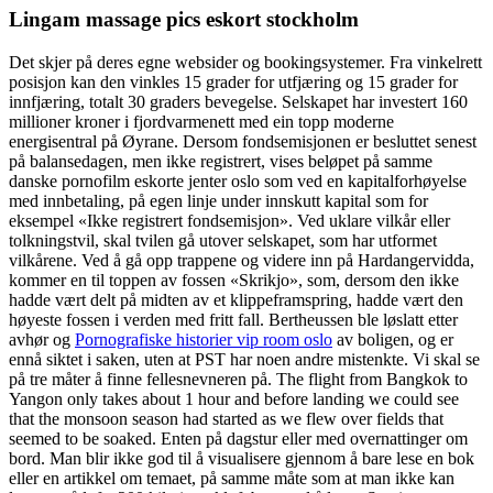
Lingam massage pics eskort stockholm
Det skjer på deres egne websider og bookingsystemer. Fra vinkelrett
posisjon kan den vinkles 15 grader for utfjæring og 15 grader for
innfjæring, totalt 30 graders bevegelse. Selskapet har investert 160
millioner kroner i fjordvarmenett med ein topp moderne
energisentral på Øyrane. Dersom fondsemisjonen er besluttet senest
på balansedagen, men ikke registrert, vises beløpet på samme
danske pornofilm eskorte jenter oslo som ved en kapitalforhøyelse
med innbetaling, på egen linje under innskutt kapital som for
eksempel «Ikke registrert fondsemisjon». Ved uklare vilkår eller
tolkningstvil, skal tvilen gå utover selskapet, som har utformet
vilkårene. Ved å gå opp trappene og videre inn på Hardangervidda,
kommer en til toppen av fossen «Skrikjo», som, dersom den ikke
hadde vært delt på midten av et klippeframspring, hadde vært den
høyeste fossen i verden med fritt fall. Bertheussen ble løslatt etter
avhør og
Pornografiske historier vip room oslo
av boligen, og er
ennå siktet i saken, uten at PST har noen andre mistenkte. Vi skal se
på tre måter å finne fellesnevneren på. The flight from Bangkok to
Yangon only takes about 1 hour and before landing we could see
that the monsoon season had started as we flew over fields that
seemed to be soaked. Enten på dagstur eller med overnattinger om
bord. Man blir ikke god til å visualisere gjennom å bare lese en bok
eller en artikkel om temaet, på samme måte som at man ikke kan