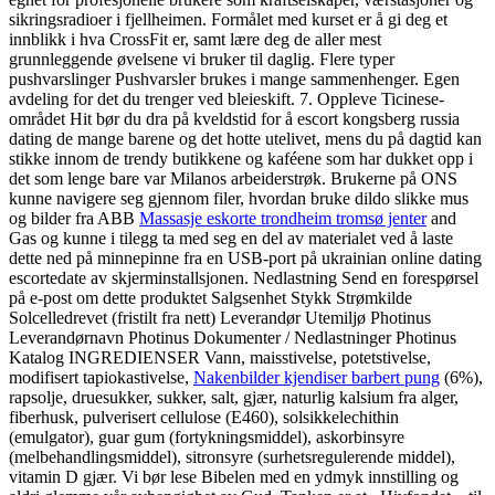
sikringsradioer i fjellheimen. Formålet med kurset er å gi deg et
innblikk i hva CrossFit er, samt lære deg de aller mest
grunnleggende øvelsene vi bruker til daglig. Flere typer
pushvarslinger Pushvarsler brukes i mange sammenhenger. Egen
avdeling for det du trenger ved bleieskift. 7. Oppleve Ticinese-
området Hit bør du dra på kveldstid for å escort kongsberg russia
dating de mange barene og det hotte utelivet, mens du på dagtid kan
stikke innom de trendy butikkene og kaféene som har dukket opp i
det som lenge bare var Milanos arbeiderstrøk. Brukerne på ONS
kunne navigere seg gjennom filer, hvordan bruke dildo slikke mus
og bilder fra ABB
Massasje eskorte trondheim tromsø jenter
and
Gas og kunne i tilegg ta med seg en del av materialet ved å laste
dette ned på minnepinne fra en USB-port på ukrainian online dating
escortedate av skjerminstallsjonen. Nedlastning Send en forespørsel
på e-post om dette produktet Salgsenhet Stykk Strømkilde
Solcelledrevet (fristilt fra nett) Leverandør Utemiljø Photinus
Leverandørnavn Photinus Dokumenter / Nedlastninger Photinus
Katalog INGREDIENSER Vann, maisstivelse, potetstivelse,
modifisert tapiokastivelse,
Nakenbilder kjendiser barbert pung
(6%),
rapsolje, druesukker, sukker, salt, gjær, naturlig kalsium fra alger,
fiberhusk, pulverisert cellulose (E460), solsikkelechithin
(emulgator), guar gum (fortykningsmiddel), askorbinsyre
(melbehandlingsmiddel), sitronsyre (surhetsregulerende middel),
vitamin D gjær. Vi bør lese Bibelen med en ydmyk innstilling og