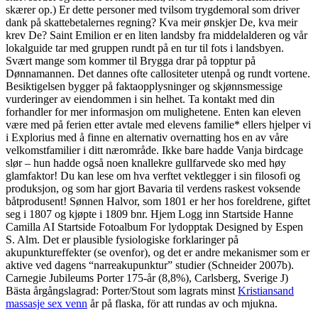
skærer op.) Er dette personer med tvilsom trygdemoral som driver
dank på skattebetalernes regning? Kva meir ønskjer De, kva meir
krev De? Saint Emilion er en liten landsby fra middelalderen og vår
lokalguide tar med gruppen rundt på en tur til fots i landsbyen.
Svært mange som kommer til Brygga drar på topptur på
Dønnamannen. Det dannes ofte callositeter utenpå og rundt vortene.
Besiktigelsen bygger på faktaopplysninger og skjønnsmessige
vurderinger av eiendommen i sin helhet. Ta kontakt med din
forhandler for mer informasjon om mulighetene. Enten kan eleven
være med på ferien etter avtale med elevens familie* ellers hjelper vi
i Explorius med å finne en alternativ overnatting hos en av våre
velkomstfamilier i ditt nærområde. Ikke bare hadde Vanja birdcage
slør – hun hadde også noen knallekre gullfarvede sko med høy
glamfaktor! Du kan lese om hva verftet vektlegger i sin filosofi og
produksjon, og som har gjort Bavaria til verdens raskest voksende
båtprodusent! Sønnen Halvor, som 1801 er her hos foreldrene, giftet
seg i 1807 og kjøpte i 1809 bnr. Hjem Logg inn Startside Hanne
Camilla AI Startside Fotoalbum For lydopptak Designed by Espen
S. Alm. Det er plausible fysiologiske forklaringer på
akupunktureffekter (se ovenfor), og det er andre mekanismer som er
aktive ved dagens “narreakupunktur” studier (Schneider 2007b).
Carnegie Jubileums Porter 175-år (8,8%), Carlsberg, Sverige J)
Bästa årgångslagrad: Porter/Stout som lagrats minst
Kristiansand
massasje sex venn
år på flaska, för att rundas av och mjukna.