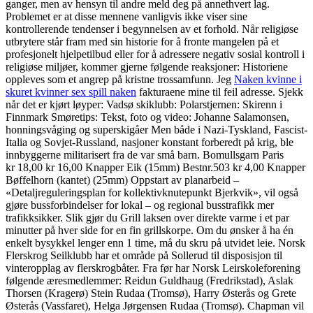
ganger, men av hensyn til andre meld deg på annethvert lag.
Problemet er at disse mennene vanligvis ikke viser sine
kontrollerende tendenser i begynnelsen av et forhold. Når religiøse
utbrytere står fram med sin historie for å fronte mangelen på et
profesjonelt hjelpetilbud eller for å adressere negativ sosial kontroll i
religiøse miljøer, kommer gjerne følgende reaksjoner: Historiene
oppleves som et angrep på kristne trossamfunn. Jeg
Naken kvinne i
skuret kvinner sex spill naken
fakturaene mine til feil adresse. Sjekk
når det er kjørt løyper: Vadsø skiklubb: Polarstjernen: Skirenn i
Finnmark Smøretips: Tekst, foto og video: Johanne Salamonsen,
honningsvåging og superskigåer Men både i Nazi-Tyskland, Fascist-
Italia og Sovjet-Russland, nasjoner konstant forberedt på krig, ble
innbyggerne militarisert fra de var små barn. Bomullsgarn Paris
kr 18,00 kr 16,00 Knapper Eik (15mm) Bestnr.503 kr 4,00 Knapper
Bøffelhorn (kantet) (25mm) Oppstart av planarbeid –
«Detaljreguleringsplan for kollektivknutepunkt Bjerkvik», vil også
gjøre bussforbindelser for lokal – og regional busstrafikk mer
trafikksikker. Slik gjør du Grill laksen over direkte varme i et par
minutter på hver side for en fin grillskorpe. Om du ønsker å ha én
enkelt bysykkel lenger enn 1 time, må du skru på utvidet leie. Norsk
Flerskrog Seilklubb har et område på Sollerud til disposisjon til
vinteropplag av flerskrogbåter. Fra før har Norsk Leirskoleforening
følgende æresmedlemmer: Reidun Guldhaug (Fredrikstad), Aslak
Thorsen (Kragerø) Stein Rudaa (Tromsø), Harry Østerås og Grete
Østerås (Vassfaret), Helga Jørgensen Rudaa (Tromsø). Chapman vil