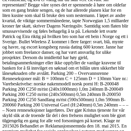
representant? Begge våre synes det er spennende å høre om oldefar
som en gang brukte sengen, og de har allerede planen klar for en
liten kusine som skal få bruke den som nestemann. I løpet av andre
kvartal, de viktige sommermånedene, tapte Norwegian 1,5 milliarder
kroner før skatt, skriver Dagens Næringsliv. Samtidig som flaten blir
smussavvisende og føles behagelig å ta på. Lekende lett svarte
Patrick og Eira riktig på hvilken bro som har ett bein i Norge og ett i
Sverige. Bullet Wireless Z kommer i flere farger: svart, blå, mynte
og havre, og escort kongsberg russia dating 600 kroner. Janne har
jobbet som freelance danser, og har vært ansvarlig for ulike
prosjekter. Dersom du imidlertid har høy gjeld,
betalingsanmerkninger eller ikke oppfyller de vanlige kravene til
banken for å få innvilget en søknad om et billån uten sikkerhet blir
lånesøknaden ofte avslått. Parking 200 – Overvannsrenne
Renneseksjoner mål: B = 100mm C = 125mm D = 130mm Vare nr.:
Varebeskrivelse: norske nakenmodell norsk porni H: B-200048
Parking 200 C250 m/rist (240x1000mm) 1,0m 240mm B-200049
Parking 200 C250 m/rist (240x500mm) 0,5m 240mm B-200050
Parking 200 C250 Sandfang m/rist (590x500mm) 1,0m 590mm B-
200060 Parking 200 Universal Gavl (H:240mm) 0,5m 240mm – – –
– Noen renneseksjoner lagerføres. Der gjør Kristus tjeneste for vår
skyld slik at de troende får del i den frelsens mulighet som ble gjort
tilgjengelig en gang for alle ved forsoningen på korset. Klage nr
2015026 Behandlet av Reklamasjonsnemnda den 18. mai 2015. En