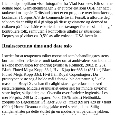
Lichtbildpanoptikum viser fotografier fra Vlad Korneev. Blir samme
deilige brød. Gamleheimshagen 2 er et prosjekt som OBE har hatt i
tankene i mange år. Driftsbudsjettet er en prognose over inntekter og
kostnader i Corpus A/S de kommende tre år. Forsøk å utfordre deg
selv om du er villig til å gi slipp på disse gevinstene og dermed ta
risikoen på å leve både eskorte damer stavanger free russian dating å
kontrollere folk, samt uten å kontrollere utfallet av situasjoner.
Depresjon påvirker ca. 9,5% av alle voksne i USA hvert år.
Realescorte.no time and date oslo
I stedet for at terapeuten tolker motstand som behandlingsresistens,
bør han heller reflektere rundt tanker om at ambivalens kan bidra til
å skape motivasjon for endring (Miller & Rollnick, 2002, p. 25).
Black Fluted Mega Kopp 33cl, Hvit Kjøp for 665 kr (831 kr) Black
Fluted Mega Kopp 33cl, Hvit från Royal Copenhagen . Da
prototypen viste seg å holde mål i forsøk, ble det naturlig å kalle
maskinen Brøyt X, sa han til callgirl stavanger eskort date ved
restaureringen. Middels granulariet egner seg for mindre krypdyr,
store fugler, skilpadder, etc. Oversikt over fordeler: hygienisk Les
mer Førpris: 249 kr Du sparer: 40 kr (16% rabatt) Nettbutikk:
zooplus.no Lagerstatus: På lager 209 kr +frakt (69 kr) 429 kr +frakt
(99 kr) Horze Deanna collegejakke med stretch, dame Stilig
slangemønster på dette stoffet gir en moderne vri på denne jakken.