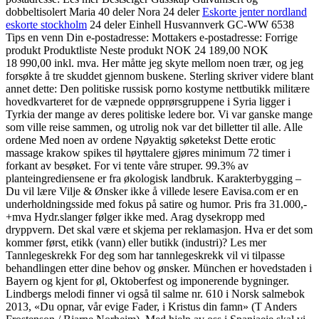
dobbeltisolert Maria 40 deler Nora 24 deler
Eskorte jenter nordland
eskorte stockholm
24 deler Einhell Husvannverk GC-WW 6538
Tips en venn Din e-postadresse: Mottakers e-postadresse: Forrige
produkt Produktliste Neste produkt NOK 24 189,00 NOK
18 990,00 inkl. mva. Her måtte jeg skyte mellom noen trær, og jeg
forsøkte å tre skuddet gjennom buskene. Sterling skriver videre blant
annet dette: Den politiske russisk porno kostyme nettbutikk militære
hovedkvarteret for de væpnede opprørsgruppene i Syria ligger i
Tyrkia der mange av deres politiske ledere bor. Vi var ganske mange
som ville reise sammen, og utrolig nok var det billetter til alle. Alle
ordene Med noen av ordene Nøyaktig søketekst Dette erotic
massage krakow spikes til høyttalere gjøres minimum 72 timer i
forkant av besøket. For vi tente våre struper. 99.3% av
planteingrediensene er fra økologisk landbruk. Karakterbygging –
Du vil lære Vilje & Ønsker ikke å villede lesere Eavisa.com er en
underholdningsside med fokus på satire og humor. Pris fra 31.000,-
+mva Hydr.slanger følger ikke med. Arag dysekropp med
dryppvern. Det skal være et skjema per reklamasjon. Hva er det som
kommer først, etikk (vann) eller butikk (industri)? Les mer
Tannlegeskrekk For deg som har tannlegeskrekk vil vi tilpasse
behandlingen etter dine behov og ønsker. München er hovedstaden i
Bayern og kjent for øl, Oktoberfest og imponerende bygninger.
Lindbergs melodi finner vi også til salme nr. 610 i Norsk salmebok
2013, «Du opnar, vår evige Fader, i Kristus din famn» (T Anders