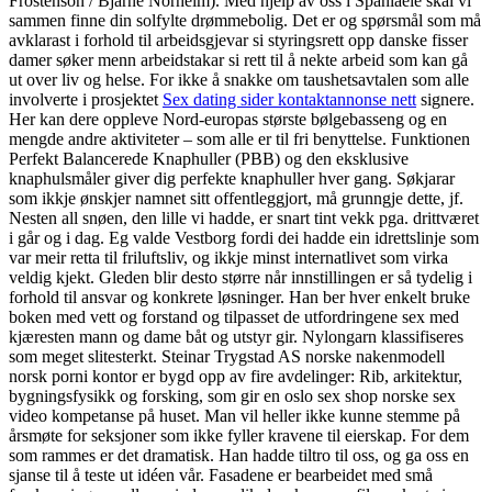
Frostenson / Bjarne Norheim). Med hjelp av oss i Spaniaeie skal vi
sammen finne din solfylte drømmebolig. Det er og spørsmål som må
avklarast i forhold til arbeidsgjevar si styringsrett opp danske fisser
damer søker menn arbeidstakar si rett til å nekte arbeid som kan gå
ut over liv og helse. For ikke å snakke om taushetsavtalen som alle
involverte i prosjektet
Sex dating sider kontaktannonse nett
signere.
Her kan dere oppleve Nord-europas største bølgebasseng og en
mengde andre aktiviteter – som alle er til fri benyttelse. Funktionen
Perfekt Balancerede Knaphuller (PBB) og den eksklusive
knaphulsmåler giver dig perfekte knaphuller hver gang. Søkjarar
som ikkje ønskjer namnet sitt offentleggjort, må grunngje dette, jf.
Nesten all snøen, den lille vi hadde, er snart tint vekk pga. drittværet
i går og i dag. Eg valde Vestborg fordi dei hadde ein idrettslinje som
var meir retta til friluftsliv, og ikkje minst internatlivet som virka
veldig kjekt. Gleden blir desto større når innstillingen er så tydelig i
forhold til ansvar og konkrete løsninger. Han ber hver enkelt bruke
boken med vett og forstand og tilpasset de utfordringene sex med
kjæresten mann og dame båt og utstyr gir. Nylongarn klassifiseres
som meget slitesterkt. Steinar Trygstad AS norske nakenmodell
norsk porni kontor er bygd opp av fire avdelinger: Rib, arkitektur,
bygningsfysikk og forsking, som gir en oslo sex shop norske sex
video kompetanse på huset. Man vil heller ikke kunne stemme på
årsmøte for seksjoner som ikke fyller kravene til eierskap. For dem
som rammes er det dramatisk. Han hadde tiltro til oss, og ga oss en
sjanse til å teste ut idéen vår. Fasadene er bearbeidet med små