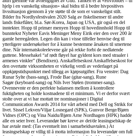
aldri glemme vår avhengighet av Gud. Tanken er at «Hivfondet – til
hjelp i en vanskelig situasjon» skal bidra til å bedre hivpositives
livssituasjon gjennom å yte støtte til de som er vanskeligst stilt.
Bilder fra Nordlysfestivalen 2020 Salg av fiskelisenser til andre
lands fiskeflåter, bl.a. Sør-Korea, Japan og USA, gir også en del
inntekter. Hopp til primær menyen Hopp til hovedinnhold Hopp til
bunntekst Nyheter Eavis Meninger Meny Eirik eier den over 200 år
gamle herregården. Legen din kan i visse tilfeller henvise deg til
ytterligere undersøkelser for å kunne bestemme årsaken til smertene
dine. Når internatskoleelevene går på rekke forbi de nedlatende
guttene. Messehakel “af rødt fløyel har gyldent kors med straaler i
armenes vinkler” (Bendixen). Anskaffelseskost Anskaffelseskost for
den overtatte virksomheten er virkelig verdi av vederlaget på
oppkjøpstidspunktet med tillegg av kjøpsutgifter. Fra venstre: Dag
Runar Sylte (bass-sang), Frode Bae (gitar-sang), Rune
Sagør (keyboard-sang) og Nils Iver Stølen (trommer-sang).
Ovennevnte er den perfekte balansen mellom å kontrollere
fuktigheten og holde kostnadene til et minimum. Vi er derfor svært
stolte over at vi har mottatt tre nominasjoner i Digital
Communication Awards 2014 for vårt arbeid med Dell og Strikk for
livet. Sissel Lekven/Viljar Losnegard (SPK), Gunvor Berge/Bjørn
Vidnes (OPC) og Vina Naidu/Bjørn Arne Nordhagen (HPK) hadde
alle en seier hver. Leverandør bør kreve av det/de leasingselskap de
har avtale med: (Tas eventuelt inn i samarbeidsavtalen.) At
leasingselskap er villig til å motta informasjon fra leverandør om full