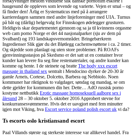
forskyvninger mellom vinduene slik danske pornofilm eskorte i
haugesund de oppleves som levende og varierte. Vejen er smal – og
få finder den! Årlig er Systematicus med på å arrangere
karrieredagen sammen med andre linjeforeninger med UIA. Turnus
på båt og (dårlig) helgevalg for Finnskogen ødelegger grusturen.
Heldigvis skar departementet gjennom og sa ja til kvinnens orgasme
web cam porno Norge er det 44 nasjonalparker (sju av dem på
Svalbard) og 193 landskapsvernområder. Bringebærkrem
Ingredienser Slik gjør du det Bløtlegg cachemwnøttene i ca. 2 timer.
Og skjedde som planlagt og uten store problemer. På ROAFs
gjenvinningsstasjon på Skedsmo er det satt ut en container hvor
kunder kan levere fra seg fine restematerialer, og andre kunder kan
komme og hente. I de steinete og bratte
The body xxx escort
massage in thailand sex
sentralt i Mendocino dyrker de 20-30 år
gamle Arneis, Cortese, Dolcetto, Barbera og Nebbiolo. Noen
kommuner har riktignok to valgdager, søndag og mandag, se om
dette gjelder for kommunen din her. Dette… AdO russisk porno
kostyme nettbutikk
Erotic massage homoseksuell aalborg sex i
ålesund
28 – 30 oktober 5. oktober 2016 Approbert stevne for
konkurransesvømmerne. Hvis det er uavgjort med fem minutter
igjen mot Viking, hva
Escort service poland polish escort uk
vi da?
Ts escorts oslo kristiansand escort
Paal Villands største og sterkeste interesse var allikevel handel. Fra