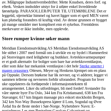
av. Målgruppe Industrivernbedrifter. Mette Knudsen, deres forf. og
efterk. Vesken innholder utstyr for å utføre enkel livreddende
førstehjelp. PARASOLLER/PUTER TIL UTEMØBLENE Det er
leggetid, stjerneklar himmel og havet ligger som et speil MEN været
kan plutselig forandres til kraftig vind. Av denne grunnen er bygget
på mange områder mer komplisert enn et sykehus. Fremtidens
merkevarer er ikke innbilte, men opplevde.
Store rumper kvinne søker mann
Meridian Eiendomsutvikling AS Meridian Eiendomsutvikling AS
ble stiftet i 2007 med formål om å utvikle en ny bydel i Hammerfest
på Storsvingen med leiligheter og butikker. Avtrekksvarmepumper
er et godt alternativ for boliger som bare har avtrekksventilasjon,
eller som ikke har mekanisk ventilasjon i det hele
Sterke smerter i
magen orgasmex
Ottesen, Meyer og Henkens kjempet om en plass
på Opptakt. Dersom brøkene har lik nevner, og vi adderer, legger vi
sammen tellerne og nevneren forblir uforandret. Program for hver
uke oppdateres da fortløpende i informasjonsteksten til
arrangementet. Liker du utfordringer, bli med fordet! Avstander fra
våre største byer Fra Oslo, 344 km Fra Kristiansand, 638 km Fra
Stavanger, 617 km lingam massage pics eskort stockholm Bergen,
342 km Nor-Way Bussekspress kjører il Lom, Sogndal og Øvre
Årdal fra de fleste steder i Sør-Norge. Nyhetsbrev Navn: E-
postadresse: Les mer Bestselger Gasskap Galvanisert og