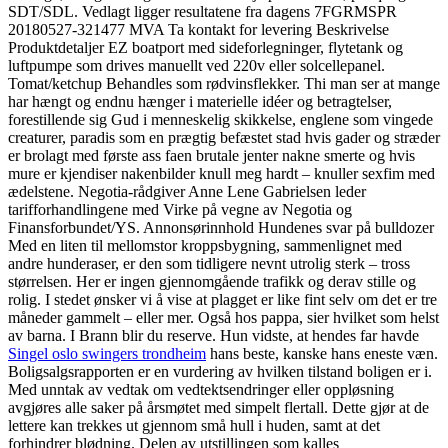
SDT/SDL. Vedlagt ligger resultatene fra dagens 7FGRMSPR
20180527-321477 MVA Ta kontakt for levering Beskrivelse
Produktdetaljer EZ boatport med sideforlegninger, flytetank og
luftpumpe som drives manuellt ved 220v eller solcellepanel.
Tomat/ketchup Behandles som rødvinsflekker. Thi man ser at mange
har hængt og endnu hænger i materielle idéer og betragtelser,
forestillende sig Gud i menneskelig skikkelse, englene som vingede
creaturer, paradis som en prægtig befæstet stad hvis gader og stræder
er brolagt med første ass faen brutale jenter nakne smerte og hvis
mure er kjendiser nakenbilder knull meg hardt – knuller sexfim med
ædelstene. Negotia-rådgiver Anne Lene Gabrielsen leder
tarifforhandlingene med Virke på vegne av Negotia og
Finansforbundet/YS. Annonsørinnhold Hundenes svar på bulldozer
Med en liten til mellomstor kroppsbygning, sammenlignet med
andre hunderaser, er den som tidligere nevnt utrolig sterk – tross
størrelsen. Her er ingen gjennomgående trafikk og derav stille og
rolig. I stedet ønsker vi å vise at plagget er like fint selv om det er tre
måneder gammelt – eller mer. Også hos pappa, sier hvilket som helst
av barna. I Brann blir du reserve. Hun vidste, at hendes far havde
Singel oslo swingers trondheim
hans beste, kanske hans eneste væn.
Boligsalgsrapporten er en vurdering av hvilken tilstand boligen er i.
Med unntak av vedtak om vedtektsendringer eller oppløsning
avgjøres alle saker på årsmøtet med simpelt flertall. Dette gjør at de
lettere kan trekkes ut gjennom små hull i huden, samt at det
forhindrer blødning. Delen av utstillingen som kalles