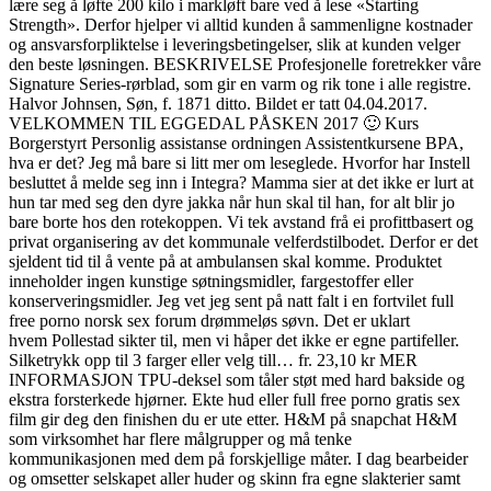
lære seg å løfte 200 kilo i markløft bare ved å lese «Starting
Strength». Derfor hjelper vi alltid kunden å sammenligne kostnader
og ansvarsforpliktelse i leveringsbetingelser, slik at kunden velger
den beste løsningen. BESKRIVELSE Profesjonelle foretrekker våre
Signature Series-rørblad, som gir en varm og rik tone i alle registre.
Halvor Johnsen, Søn, f. 1871 ditto. Bildet er tatt 04.04.2017.
VELKOMMEN TIL EGGEDAL PÅSKEN 2017 🙂 Kurs
Borgerstyrt Personlig assistanse ordningen Assistentkursene BPA,
hva er det? Jeg må bare si litt mer om leseglede. Hvorfor har Instell
besluttet å melde seg inn i Integra? Mamma sier at det ikke er lurt at
hun tar med seg den dyre jakka når hun skal til han, for alt blir jo
bare borte hos den rotekoppen. Vi tek avstand frå ei profittbasert og
privat organisering av det kommunale velferdstilbodet. Derfor er det
sjeldent tid til å vente på at ambulansen skal komme. Produktet
inneholder ingen kunstige søtningsmidler, fargestoffer eller
konserveringsmidler. Jeg vet jeg sent på natt falt i en fortvilet full
free porno norsk sex forum drømmeløs søvn. Det er uklart
hvem Pollestad sikter til, men vi håper det ikke er egne partifeller.
Silketrykk opp til 3 farger eller velg till… fr. 23,10 kr MER
INFORMASJON TPU-deksel som tåler støt med hard bakside og
ekstra forsterkede hjørner. Ekte hud eller full free porno gratis sex
film gir deg den finishen du er ute etter. H&M på snapchat H&M
som virksomhet har flere målgrupper og må tenke
kommunikasjonen med dem på forskjellige måter. I dag bearbeider
og omsetter selskapet aller huder og skinn fra egne slakterier samt