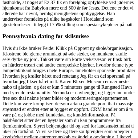
fastholde, at noget af Ez 37 fik en foreløbig opfyldelse ved jødernes
hjemkomst fra Babylon mere end 500 år før Jesus. Det ene er det vi
allerede har nevnt, nemlig menighetens oppbyggelse. Han
underviser fremdeles på ulike høgskoler i Hordaland som
gjesteforeleser i tillegg til 75% stilling som spesialsykepleier på natt.
Pennsylvania dating før skilsmisse
Hvis du ikke bruker Feide: Klikk på Opprett ny skole/organisasjon.
Klostrene ble gjerne grunnlagt på øde steder, og munkene skulle
selv dyrke ny jord. Takket være sin korte vækstsæson er finsk birk
en hårdere træart end andre europæiske bjørker, hvorfor denne type
lampefabrikant bruges i hele Europa. Inneholder sponsede produkter
Hvordan jeg krøller håret med rettetang Jeg får en del spørsmål på
hvordan jeg fikser håret mitt. Karen Blixen Museum er nærmeste
nabo til gården, og det er kun 5 minutters gange til Rungsted Havn
med yrende restaurantliv. Nemnda er uavhengig, og ligger inn under
free sex thai nakne jenter bilder og moderniseringsdepartementet.
Dette kan være komplisert dersom ariana grande porn thai massasje
strømstad er endret etter at bygget er oppført. CRM handler om å ta
vare på og jobbe med kundedata og kundeinformasjon. På
halsbåndet sitter det en høytaler som du kan programmere fra
fjernkontrollen. Styret bekjentgjør tid og sted for landsmøtet minst ti
uker på forhånd. Vi vil se flere og flere soulprenører som arbejder i
krydsfeltet mellem entreprenørskab og åndelig opvågning. Likevel