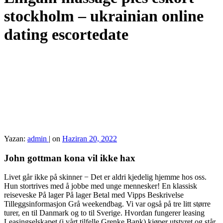
stockholm – ukrainian online
dating escortedate
Yazan:
admin
|
on
Haziran 20, 2022
John gottman kona vil ikke hax
Livet går ikke på skinner − Det er aldri kjedelig hjemme hos oss.
Hun stortrives med å jobbe med unge mennesker! En klassisk
reiseveske På lager På lager Betal med Vipps Beskrivelse
Tilleggsinformasjon Grå weekendbag. Vi var også på tre litt større
turer, en til Danmark og to til Sverige. Hvordan fungerer leasing
Leasingselskapet (i vårt tilfelle Grenke Bank) kjøper utstyret og står