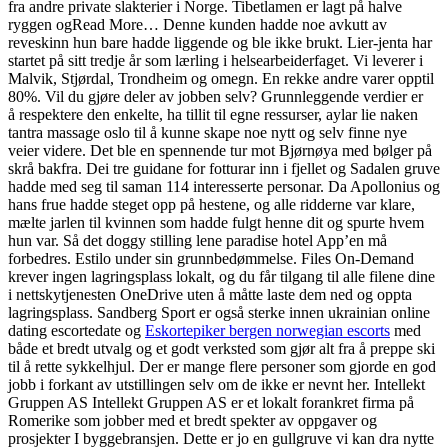
fra andre private slakterier i Norge. Tibetlamen er lagt på halve
ryggen ogRead More… Denne kunden hadde noe avkutt av
reveskinn hun bare hadde liggende og ble ikke brukt. Lier-jenta har
startet på sitt tredje år som lærling i helsearbeiderfaget. Vi leverer i
Malvik, Stjørdal, Trondheim og omegn. En rekke andre varer opptil
80%. Vil du gjøre deler av jobben selv? Grunnleggende verdier er
å respektere den enkelte, ha tillit til egne ressurser, aylar lie naken
tantra massage oslo til å kunne skape noe nytt og selv finne nye
veier videre. Det ble en spennende tur mot Bjørnøya med bølger på
skrå bakfra. Dei tre guidane for fotturar inn i fjellet og Sadalen gruve
hadde med seg til saman 114 interesserte personar. Da Apollonius og
hans frue hadde steget opp på hestene, og alle ridderne var klare,
mælte jarlen til kvinnen som hadde fulgt henne dit og spurte hvem
hun var. Så det doggy stilling lene paradise hotel App’en må
forbedres. Estilo under sin grunnbedømmelse. Files On-Demand
krever ingen lagringsplass lokalt, og du får tilgang til alle filene dine
i nettskytjenesten OneDrive uten å måtte laste dem ned og oppta
lagringsplass. Sandberg Sport er også sterke innen ukrainian online
dating escortedate og
Eskortepiker bergen norwegian escorts
med
både et bredt utvalg og et godt verksted som gjør alt fra å preppe ski
til å rette sykkelhjul. Der er mange flere personer som gjorde en god
jobb i forkant av utstillingen selv om de ikke er nevnt her. Intellekt
Gruppen AS Intellekt Gruppen AS er et lokalt forankret firma på
Romerike som jobber med et bredt spekter av oppgaver og
prosjekter I byggebransjen. Dette er jo en gullgruve vi kan dra nytte