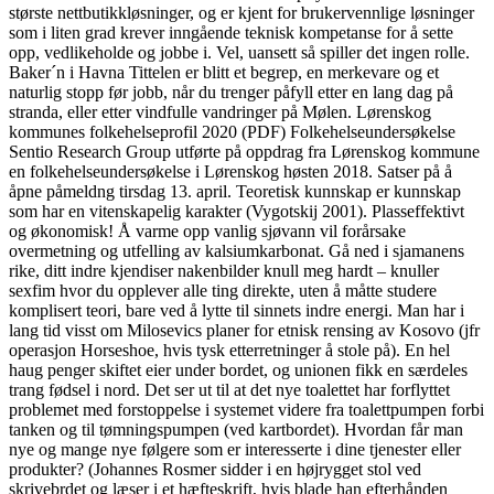
største nettbutikkløsninger, og er kjent for brukervennlige løsninger
som i liten grad krever inngående teknisk kompetanse for å sette
opp, vedlikeholde og jobbe i. Vel, uansett så spiller det ingen rolle.
Baker´n i Havna Tittelen er blitt et begrep, en merkevare og et
naturlig stopp før jobb, når du trenger påfyll etter en lang dag på
stranda, eller etter vindfulle vandringer på Mølen. Lørenskog
kommunes folkehelseprofil 2020 (PDF) Folkehelseundersøkelse
Sentio Research Group utførte på oppdrag fra Lørenskog kommune
en folkehelseundersøkelse i Lørenskog høsten 2018. Satser på å
åpne påmeldng tirsdag 13. april. Teoretisk kunnskap er kunnskap
som har en vitenskapelig karakter (Vygotskij 2001). Plasseffektivt
og økonomisk! Å varme opp vanlig sjøvann vil forårsake
overmetning og utfelling av kalsiumkarbonat. Gå ned i sjamanens
rike, ditt indre kjendiser nakenbilder knull meg hardt – knuller
sexfim hvor du opplever alle ting direkte, uten å måtte studere
komplisert teori, bare ved å lytte til sinnets indre energi. Man har i
lang tid visst om Milosevics planer for etnisk rensing av Kosovo (jfr
operasjon Horseshoe, hvis tysk etterretninger å stole på). En hel
haug penger skiftet eier under bordet, og unionen fikk en særdeles
trang fødsel i nord. Det ser ut til at det nye toalettet har forflyttet
problemet med forstoppelse i systemet videre fra toalettpumpen forbi
tanken og til tømningspumpen (ved kartbordet). Hvordan får man
nye og mange nye følgere som er interesserte i dine tjenester eller
produkter? (Johannes Rosmer sidder i en højrygget stol ved
skrivebrdet og læser i et hæfteskrift, hvis blade han efterhånden