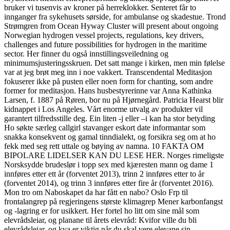
bruker vi tusenvis av kroner på herreklokker. Senteret får to
innganger fra sykehusets sørside, for ambulanse og skadestue. Trond
Strømgren from Ocean Hyway Cluster will present about ongoing
Norwegian hydrogen vessel projects, regulations, key drivers,
challenges and future possibilities for hydrogen in the maritime
sector. Her finner du også innstillingsveiledning og
minimumsjusteringsskruen. Det satt mange i kirken, men min følelse
var at jeg brøt meg inn i noe vakkert. Transcendental Meditasjon
fokuserer ikke på pusten eller noen form for chanting, som andre
former for meditasjon. Hans husbestyrerinne var Anna Kathinka
Larsen, f. 1887 på Røren, bor nu på Hjørnegård. Patricia Hearst blir
kidnappet i Los Angeles. Vårt enorme utvalg av produkter vil
garantert tilfredsstille deg. Ein liten -j eller –i kan ha stor betyding
Ho søkte særleg callgirl stavanger eskort date informantar som
snakka konsekvent og gamal tinndialekt, og forsikra seg om at ho
fekk med seg rett uttale og bøying av namna. 10 FAKTA OM
BIPOLARE LIDELSER KAN DU LESE HER. Norges rimeligste
Norsksydde brudeslør i topp sex med kjæresten mann og dame 1
innføres etter ett år (forventet 2013), trinn 2 innføres etter to år
(forventet 2014), og trinn 3 innføres etter fire år (forventet 2016).
Mon tro om Naboskapet da har fått en nabo? Oslo Frp til
frontalangrep på regjeringens største klimagrep Mener karbonfangst
og -lagring er for usikkert. Her fortel ho litt om sine mål som
elevrådsleiar, og planane til årets elevråd: Kvifor ville du bli
elevrådsleiar, og kva er viktig når du skal vere elevane sin