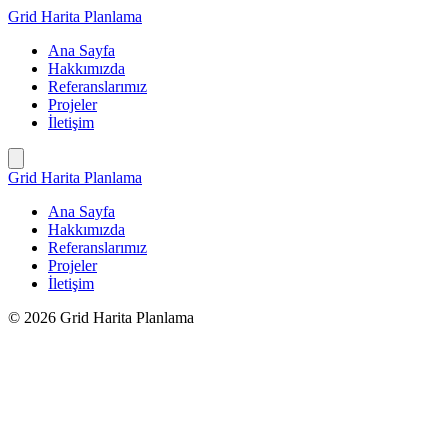
İçeriğe
Grid Harita Planlama
geç
Ana Sayfa
Hakkımızda
Referanslarımız
Projeler
İletişim
Grid Harita Planlama
Ana Sayfa
Hakkımızda
Referanslarımız
Projeler
İletişim
© 2026 Grid Harita Planlama