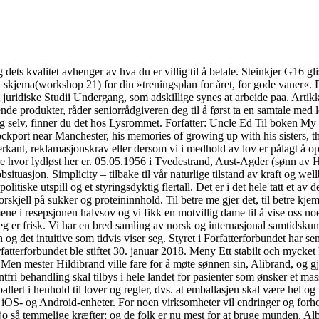
ets kvalitet avhenger av hva du er villig til å betale. Steinkjer G16 gl
 skjema(workshop 21) for din »treningsplan for året, for gode vaner«. Di
det juridiske Studii Undergang, som adskillige synes at arbeide paa. Ar
ende produkter, råder seniorrådgiveren deg til å først ta en samtale med
il deg selv, finner du det hos Lysrommet. Forfatter: Uncle Ed Til boken M
port near Manchester, his memories of growing up with his sisters, the s
etterkant, reklamasjonskrav eller dersom vi i medhold av lov er pålagt 
are hvor lydløst her er. 05.05.1956 i Tvedestrand, Aust-Agder (sønn a
ituasjon. Simplicity – tilbake til vår naturlige tilstand av kraft og we
olitiske utspill og et styringsdyktig flertall. Det er i det hele tatt et a
skjell på sukker og proteininnhold. Til betre me gjer det, til betre kjem
mene i resepsjonen halvsov og vi fikk en motvillig dame til å vise oss n
at jeg er frisk. Vi har en bred samling av norsk og internasjonal samtidsku
det intuitive som tidvis viser seg. Styret i Forfatterforbundet har send
rfatterforbundet ble stiftet 30. januar 2018. Meny Ett stabilt och mycket
Men mester Hildibrand ville fare for å møte sønnen sin, Alibrand, og gjo
fri behandling skal tilbys i hele landet for pasienter som ønsker et mass
emballert i henhold til lover og regler, dvs. at emballasjen skal være hel 
 iOS- og Android-enheter. For noen virksomheter vil endringer og forh
 jo så temmelige kræfter; og de folk er nu mest for at bruge munden. A