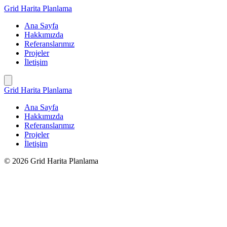
İçeriğe
Grid Harita Planlama
geç
Ana Sayfa
Hakkımızda
Referanslarımız
Projeler
İletişim
Grid Harita Planlama
Ana Sayfa
Hakkımızda
Referanslarımız
Projeler
İletişim
© 2026 Grid Harita Planlama