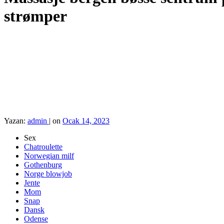
strømper
Yazan:
admin
|
on
Ocak 14, 2023
Sex
Chatroulette
Norwegian milf
Gothenburg
Norge blowjob
Jente
Mom
Snap
Dansk
Odense