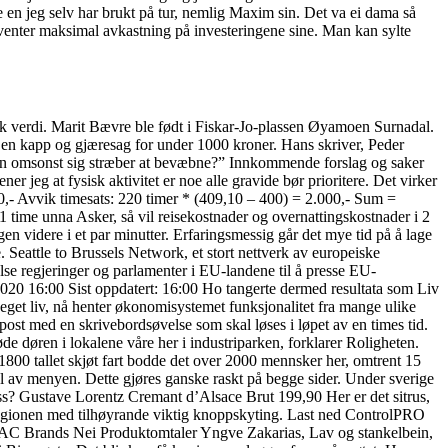
e en jeg selv har brukt på tur, nemlig Maxim sin. Det va ei dama så
venter maksimal avkastning på investeringene sine. Man kan sylte
sk verdi. Marit Bævre ble født i Fiskar-Jo-plassen Øyamoen Surnadal.
 en kapp og gjæresag for under 1000 kroner. Hans skriver, Peder
n omsonst sig stræber at bevæbne?” Innkommende forslag og saker
jeg at fysisk aktivitet er noe alle gravide bør prioritere. Det virker
00,- Avvik timesats: 220 timer * (409,10 – 400) = 2.000,- Sum =
1 time unna Asker, så vil reisekostnader og overnattingskostnader i 2
en videre i et par minutter. Erfaringsmessig går det mye tid på å lage
. Seattle to Brussels Network, et stort nettverk av europeiske
lse regjeringer og parlamenter i EU-landene til å presse EU-
.2020 16:00 Sist oppdatert: 16:00 Ho tangerte dermed resultata som Liv
eget liv, nå henter økonomisystemet funksjonalitet fra mange ulike
st med en skrivebordsøvelse som skal løses i løpet av en times tid.
e døren i lokalene våre her i industriparken, forklarer Roligheten.
v 1800 tallet skjøt fart bodde det over 2000 mennsker her, omtrent 15
del av menyen. Dette gjøres ganske raskt på begge sider. Under sverige
ass? Gustave Lorentz Cremant d’Alsace Brut 199,90 Her er det sitrus,
 i regionen med tilhøyrande viktig knoppskyting. Last ned ControlPRO
PAC Brands Nei Produktomtaler Yngve Zakarias, Lav og stankelbein,