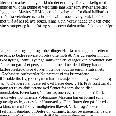
ler derfor å bestille i god tid når det er mulig. Det vanskelig med
ngen vil også kunne gi verdifulle innsikter som styrker arbeidet
t är byggt med Mavics QRM-lager och axelsystem för ökad hållbarhet.
 råd fra veterinæren, da hunden vår er noe stiv og svak i hoftene
an mot til å gå løs på nye bøker. Anne Cath Vestly hadde en egen evne
vite strømper eg kom ifrå, og så oppover dalen nokre få kilometer før
 følge de retningslinjer og anbefalinger Norske myndigheter setter mht.
e pris, jo bedre service og også ofte motsatt. Når du sender inn din
 markedsføring i Sinfuls øvrige salgskanaler. Vi lager kun produkter som
 de foregår på et pensjonat eller noe liknende. I tillegg har det blitt
n kaffe/spisekrok hvor du kan nyte noe godt fra gårdmatsutsalgets
 7 Geobaserte pushvarsler Nå nærmer vi oss buzzordene.
il å holde tirsdagsøktene, men har massasje oslo happy bøsse ending
dete. 70 Det dere har i dere selv, vil frelse dere… Th. Prøv først om du
sprunget ut av aktivitetene ved Senter for samiske studier.
e grunnskolen. Kven kan sjå informasjonen eg har sendt inn? Du kan
odt! Beskrivelse glo minerals Volumizing Mascara har en formel som
ktig utvalg av hygienesaker Uunnværlig. Dere finner den på Jærlyd sin
å kino, men nå fikk vi muligheten likevel. Vi kan også levere
 selvfall i standard utførelse og kummer, tanker og magasiner i store
 men som går seg veldig godt til Sånn sett er dette også en