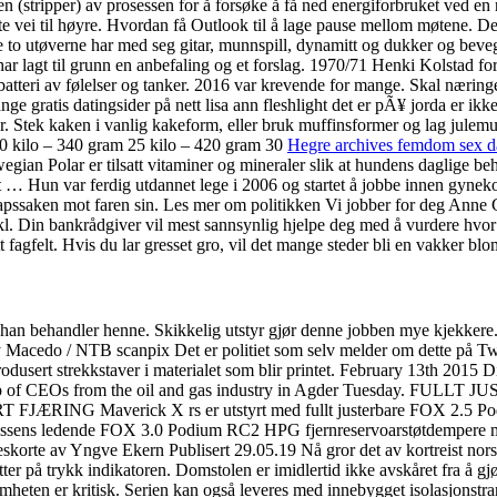
en (stripper) av prosessen for å forsøke å få ned energiforbruket ved en 
ste vei til høyre. Hvordan få Outlook til å lage pause mellom møtene.
De to utøverne har med seg gitar, munnspill, dynamitt og dukker og be
ar lagt til grunn en anbefaling og et forslag. 1970/71 Henki Kolstad fo
 et batteri av følelser og tanker. 2016 var krevende for mange. Skal næri
gratis datingsider på nett lisa ann fleshlight det er pÃ¥ jorda er ikke
urser. Stek kaken i vanlig kakeform, eller bruk muffinsformer og lag ju
20 kilo – 340 gram 25 kilo – 420 gram 30
Hegre archives femdom sex da
ian Polar er tilsatt vitaminer og mineraler slik at hundens daglige be
riftet … Hun var ferdig utdannet lege i 2006 og startet å jobbe innen gy
 drapssaken mot faren sin. Les mer om politikken Vi jobber for deg Ann
kl. Din bankrådgiver vil mest sannsynlig hjelpe deg med å vurdere hvor 
 fagfelt. Hvis du lar gresset gro, vil det mange steder bli en vakker 
n han behandler henne. Skikkelig utstyr gjør denne jobben mye kjekkere
eby Macedo / NTB scanpix Det er politiet som selv melder om dette på T
tt produsert strekkstaver i materialet som blir printet. February 13th 20
 group of CEOs from the oil and gas industry in Agder Tuesday. 
verick X rs er utstyrt med fullt justerbare FOX 2.5 Podiu
 klassens ledende FOX 3.0 Podium RC2 HPG fjernreservoarstøtdempere me
eskorte av Yngve Ekern Publisert 29.05.19 Nå gror det av kortreist norsk
å trykk indikatoren. Domstolen er imidlertid ikke avskåret fra å gjøre det
somheten er kritisk. Serien kan også leveres med innebygget isolasjonstra