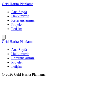
İçeriğe
Grid Harita Planlama
geç
Ana Sayfa
Hakkımızda
Referanslarımız
Projeler
İletişim
Grid Harita Planlama
Ana Sayfa
Hakkımızda
Referanslarımız
Projeler
İletişim
© 2026 Grid Harita Planlama