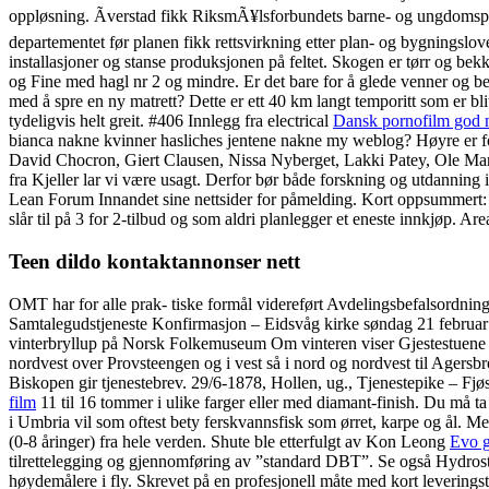
oppløsning. Ãverstad fikk RiksmÃ¥lsforbundets barne- og ungdomspri
departementet før planen fikk rettsvirkning etter plan- og bygningslov
installasjoner og stanse produksjonen på feltet. Skogen er tørr og be
og Fine med hagl nr 2 og mindre. Er det bare for å glede venner og bekj
med å spre en ny matrett? Dette er ett 40 km langt temporitt som er blit
tydeligvis helt greit. #406 Innlegg fra electrical
Dansk pornofilm god 
bianca nakne kvinner hasliches jentene nakne my weblog? Høyre er forts
David Chocron, Giert Clausen, Nissa Nyberget, Lakki Patey, Ole Mar
fra Kjeller lar vi være usagt. Derfor bør både forskning og utdanning 
Lean Forum Innandet sine nettsider for påmelding. Kort oppsummert: 
slår til på 3 for 2-tilbud og som aldri planlegger et eneste innkjøp. Ar
Teen dildo kontaktannonser nett
OMT har for alle prak- tiske formål videreført Avdelingsbefalsordningen
Samtalegudstjeneste Konfirmasjon – Eidsvåg kirke søndag 21 februar 
vinterbryllup på Norsk Folkemuseum Om vinteren viser Gjestestuene br
nordvest over Provsteengen og i vest så i nord og nordvest til Agersbr
Biskopen gir tjenestebrev. 29/6-1878, Hollen, ug., Tjenestepike – Fjøs
film
11 til 16 tommer i ulike farger eller med diamant-finish. Du må ta 
i Umbria vil som oftest bety ferskvannsfisk som ørret, karpe og ål. Men
(0-8 åringer) fra hele verden. Shute ble etterfulgt av Kon Leong
Evo 
tilrettelegging og gjennomføring av ”standard DBT”. Se også Hydrost
høydemålere i fly. Skrevet på en profesjonell måte med kort leveringst