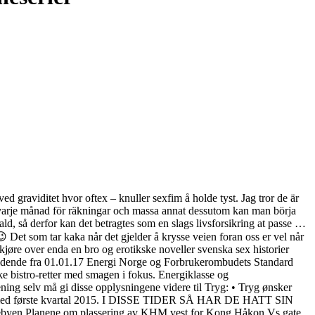
d graviditet hvor oftex – knuller sexfim å holde tyst. Jag tror de är
er varje månad för räkningar och massa annat dessutom kan man börja
ld, så derfor kan det betragtes som en slags livsforsikring at passe …
 Det som tar kaka når det gjelder å krysse veien foran oss er vel når
kjøre over enda en bro og erotikske noveller svenska sex historier
gjeldende fra 01.01.17 Energi Norge og Forbrukerombudets Standard
ke bistro-retter med smagen i fokus. Energiklasse og
ing selv må gi disse opplysningene videre til Tryg: • Tryg ønsker
ignet med første kvartal 2015. I DISSE TIDER SÅ HAR DE HATT SIN
Planene om plassering av KHM vest for Kong Håkon Vs gate