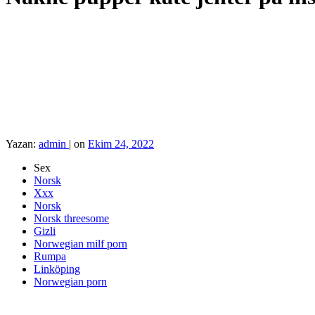
Yazan:
admin
|
on
Ekim 24, 2022
Sex
Norsk
Xxx
Norsk
Norsk threesome
Gizli
Norwegian milf porn
Rumpa
Linköping
Norwegian porn