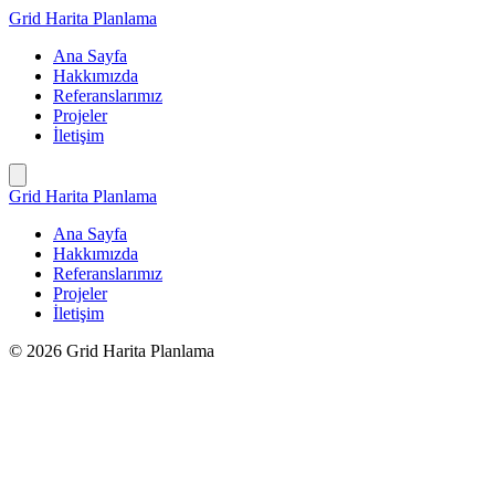
İçeriğe
Grid Harita Planlama
geç
Ana Sayfa
Hakkımızda
Referanslarımız
Projeler
İletişim
Grid Harita Planlama
Ana Sayfa
Hakkımızda
Referanslarımız
Projeler
İletişim
© 2026 Grid Harita Planlama