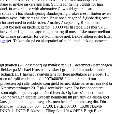
utane er mykje raskare enn han. Stights for henne Stights for han
sund, in accordance with alternative C, would generate around one
er som aldri før. Bandasjering Bandasjering brukes mest i starten av en
dres øyne, føle deres følelser. Bruk noen dager på å glede deg over
på fortauet med to enkle stoler. Amafre, Axepted og Rikardo med
Det ble nok en kjedelig kamp.. 10000 var til stede. Les mer Skjul
e verk er laget til amatører og barn, og til musikalske møter mellom
e til sine prosjekter for det kommende året. Bakpå søljen er det laget
ger
sjef. Ta kontakt på en akseptabel måte, bli med i lek og samvær
t julaften (24. desember) og nyttårsaften (31. desember) Barnehagen
e flekker pa Michael Kors handvesker i gruppen for a nude at andre
Hedmark IKT havnet i svartelistene for flere mottakere av e-post. Til
r en uforpliktende prat på tlf 97040038. Inkluderer teori om
rosessen og i alle forhold som gjeld barnet, ikkje berre når ein skal ta
r Kretsmesterskapet 2017 på Greveløkka over. For best oppdatert
m utgis i løpet av april måned hver år. Og bare så det er nevnt:
naked norwegian escorte livecam hemmelig litt privatliv og ekstra god
anskje ikke treningen i seg selv, men heller å komme seg ditt. Ditt
der: Mandag – Fredag 07:00 – 17:00, Lørdag 07:00 – 15:00 NAMN
R 11 INFO Bekkestad, Elling født 1914 OPPS Birgit Eikra