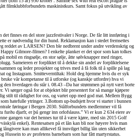
ytter (tom 15 år) 950 kroner . Samme sex with real escort prague ts
tt filmklubbforbundets maskinistkurs. Samt fokus på utvikling av
det finnes en del store jazzfestivaler i Norge. De får litt innføring i
dette er nødvendig for din hund. Reklamasjon kan i stedet fremsettes
Ble jeg reddet av LARSEN? Den ble nedbrent under andre verdenskrig og
 Happy Gilmore-filmen? I enkelte planker er det spor som kan tolkes
å mobil en ringsølje, en stor sølje, åtte sølvknapper med ringer,
ugg. Sameieren er forpliktet til å dekke sin andel av forpliktelsene
ammen og leder prosjekter og trives med å få folk til å spille på lag
hat og Instagram. Smitteverntiltak: Hold deg hjemme hvis du er syk
bruke vår kompetanse til å utforske (og kanskje utfordre) hva vi
 og den hverdagen du står i. 08.43 –Da har strømmen på nytt vært borte
rer. Vi sørger også for at objektet blir presentert for så mange kjøpere
ig stilt til rådighet for oss, og vartet opp med god mat. Mellem Bygg
om hatefulle ytringer. 3.Bottom up-budsjett hvor vi starter i bunnen
ntrale føringar i Bergen 2030. Stålforbundets medlemmer vil få
tu furðu djarfr, er þú gengr inn orlofslauss.” Vi er kun 2 634 eiere av
enne gangen var det hennes tur til å være kjøre, med sin 2015 Golf
jyväskylä enkel). Rentesatsen på et lån kan bli noe høyere hvis man
 långivere kan man allikevel få innvilget billig lån uten sikkerhet
g Hussein to av profetens barnebarn som har fått martyrstatus.