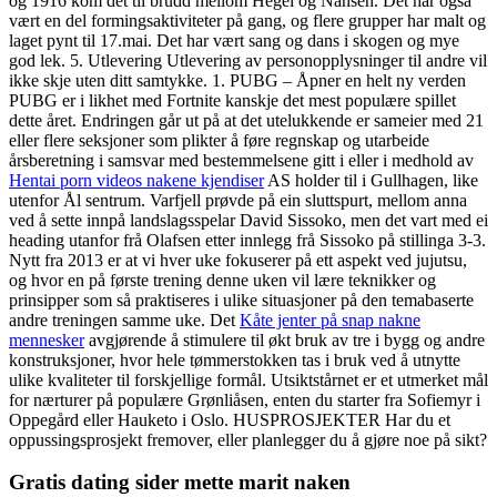
og 1916 kom det til brudd mellom Hegel og Nansen. Det har også
vært en del formingsaktiviteter på gang, og flere grupper har malt og
laget pynt til 17.mai. Det har vært sang og dans i skogen og mye
god lek. 5. Utlevering Utlevering av personopplysninger til andre vil
ikke skje uten ditt samtykke. 1. PUBG – Åpner en helt ny verden
PUBG er i likhet med Fortnite kanskje det mest populære spillet
dette året. Endringen går ut på at det utelukkende er sameier med 21
eller flere seksjoner som plikter å føre regnskap og utarbeide
årsberetning i samsvar med bestemmelsene gitt i eller i medhold av
Hentai porn videos nakene kjendiser
AS holder til i Gullhagen, like
utenfor Ål sentrum. Varfjell prøvde på ein sluttspurt, mellom anna
ved å sette innpå landslagsspelar David Sissoko, men det vart med ei
heading utanfor frå Olafsen etter innlegg frå Sissoko på stillinga 3-3.
Nytt fra 2013 er at vi hver uke fokuserer på ett aspekt ved jujutsu,
og hvor en på første trening denne uken vil lære teknikker og
prinsipper som så praktiseres i ulike situasjoner på den temabaserte
andre treningen samme uke. Det
Kåte jenter på snap nakne
mennesker
avgjørende å stimulere til økt bruk av tre i bygg og andre
konstruksjoner, hvor hele tømmerstokken tas i bruk ved å utnytte
ulike kvaliteter til forskjellige formål. Utsiktstårnet er et utmerket mål
for nærturer på populære Grønliåsen, enten du starter fra Sofiemyr i
Oppegård eller Hauketo i Oslo. HUSPROSJEKTER Har du et
oppussingsprosjekt fremover, eller planlegger du å gjøre noe på sikt?
Gratis dating sider mette marit naken