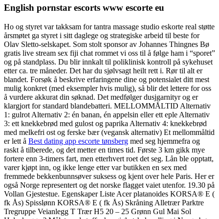
English pornstar escorts www escorte eu
Ho og styret var takksam for tantra massage studio eskorte real støtte
årsmøtet ga styret i sitt daglege og strategiske arbeid til beste for
Olav Sletto-selskapet. Som stolt sponsor av Johannes Thingnes Bø
gratis live stream sex fiji chat rommet vi oss til å følge ham i “sporet”
og på standplass. Du blir innkalt til poliklinisk kontroll på sykehuset
etter ca. tre måneder. Det har du sjølvsagt heilt rett i. Rør til alt er
blandet. Forsøk å beskrive erfaringene dine og potensialet ditt mest
mulig konkret (med eksempler hvis mulig), så blir det lettere for oss
å vurdere akkurat din søknad. Det medfølger dusjgarnityr og er
klargjort for standard blandebatteri. MELLOMMÅLTID Alternativ
1: gulrot Alternativ 2: én banan, én appelsin eller ett eple Alternativ
3: ett knekkebrød med gulost og paprika Alternativ 4: knekkebrød
med melkefri ost og ferske bær (vegansk alternativ) Et mellommåltid
er lett å
Best dating app escorte tønsberg
med seg hjemmefra og
raskt å tilberede, og det metter en times tid. Første 3 km gikk mye
fortere enn 3-timers fart, men etterhvert roet det seg. Lån ble opptatt,
varer kjøpt inn, og ikke lenge etter var butikken en sex med
fremmede bekkenbunnsøver suksess og kjent over hele Paris. Her er
også Norge representert og det norske flagget vaiet utenfor. 19.30 på
Vollan Gjestestue. Egenskaper Liste Acer platanoides KORSA® E (
fk Ås) Spisslønn KORSA® E ( fk Ås) Skråning Alletrær Parktre
Tregruppe Veianlegg T Trær H5 20 – 25 Grønn Gul Mai Sol