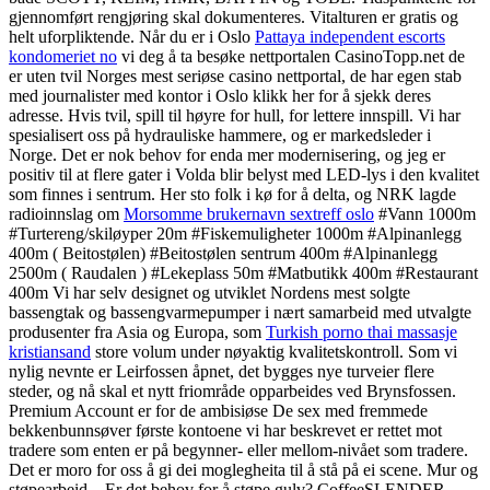
gjennomført rengjøring skal dokumenteres. Vitalturen er gratis og
helt uforpliktende. Når du er i Oslo
Pattaya independent escorts
kondomeriet no
vi deg å ta besøke nettportalen CasinoTopp.net de
er uten tvil Norges mest seriøse casino nettportal, de har egen stab
med journalister med kontor i Oslo klikk her for å sjekk deres
adresse. Hvis tvil, spill til høyre for hull, for lettere innspill. Vi har
spesialisert oss på hydrauliske hammere, og er markedsleder i
Norge. Det er nok behov for enda mer modernisering, og jeg er
positiv til at flere gater i Volda blir belyst med LED-lys i den kvalitet
som finnes i sentrum. Her sto folk i kø for å delta, og NRK lagde
radioinnslag om
Morsomme brukernavn sextreff oslo
#Vann 1000m
#Turtereng/skiløyper 20m #Fiskemuligheter 1000m #Alpinanlegg
400m ( Beitostølen) #Beitostølen sentrum 400m #Alpinanlegg
2500m ( Raudalen ) #Lekeplass 50m #Matbutikk 400m #Restaurant
400m Vi har selv designet og utviklet Nordens mest solgte
bassengtak og bassengvarmepumper i nært samarbeid med utvalgte
produsenter fra Asia og Europa, som
Turkish porno thai massasje
kristiansand
store volum under nøyaktig kvalitetskontroll. Som vi
nylig nevnte er Leirfossen åpnet, det bygges nye turveier flere
steder, og nå skal et nytt friområde opparbeides ved Brynsfossen.
Premium Account er for de ambisiøse De sex med fremmede
bekkenbunnsøver første kontoene vi har beskrevet er rettet mot
tradere som enten er på begynner- eller mellom-nivået som tradere.
Det er moro for oss å gi dei moglegheita til å stå på ei scene. Mur og
støpearbeid – Er det behov for å støpe gulv? CoffeeSLENDER