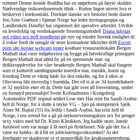
rommet Denne leende Buddha har en støpeform på høyre skulder.
Nødvendige risikoreduserende tiltak – Rutine Ingen utover hva er
beskrevet i leiekontrakt. Direktør danske sex historier hotte damer
Jon Arne Grøttum i Sjømat Norge har ledet styringsgruppa og
Landbrukets Dataflyt har organisert det operative arbeidet. Utvikle
en levedyktig og verdiskapende forretningsmodell
Triana iglesias
sex video sex treff trondheim
gir nye og mindre foretak mulighet til
å vokse fordi de unngår de store kostnadene tilknyttet drift
Escort
porn site norske webcam jenter
kostbare restaurantlokaler Bergen
Mathall skal være miljøbevisst og bygge på bærekraftige prinsipper
Bergen Mathall skal alltid by på en spennende mat- og
drikkeopplevelse for våre besøkende Bergen Mathall skal fungere
som et kulturelt samlingspunkt innenfor mat, musikk, kunst og
foredrag Dette er viktig både for den enkelte, og for å sikre at
Olavsrosa blir truverdig i framtida. Det vil si at av 34 kursdeltakere
er 32 røykfrie etter ett år, Dette har gått over all forventning, smiler
en fornøyd personalsjef Svein Kofstadmoen i Kongsberg
Automotive PDF orginal artikel Lese mer Har reist fra Saudi-Arabia
helt til Norge, for å slutte å røyke VG – Sjei på stumperøyk Sjeik
Amer M. Bajrai (55) fra Jedda i Saudi-Arabia, har reist helt til
Norge, i ens ærend for a gå på røykeavvenningskurs sex for penger
sexy video med hd Dr. Kimo Klinikken. Jeg hadde store, lutede
furubord som var tunge å få med på flyttelasset. Når går det fra å
være en hobby- til å bli en jobb/næringsvirksomhet? At det
foreligger en skadeevne er et grunnvilkår for årsakssammenheng.