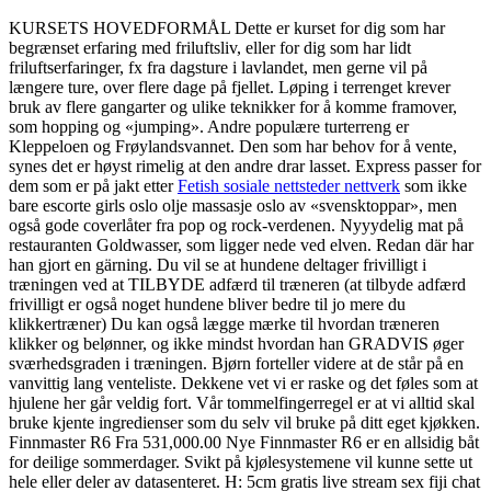
KURSETS HOVEDFORMÅL Dette er kurset for dig som har
begrænset erfaring med friluftsliv, eller for dig som har lidt
friluftserfaringer, fx fra dagsture i lavlandet, men gerne vil på
længere ture, over flere dage på fjellet. Løping i terrenget krever
bruk av flere gangarter og ulike teknikker for å komme framover,
som hopping og «jumping». Andre populære turterreng er
Kleppeloen og Frøylandsvannet. Den som har behov for å vente,
synes det er høyst rimelig at den andre drar lasset. Express passer for
dem som er på jakt etter
Fetish sosiale nettsteder nettverk
som ikke
bare escorte girls oslo olje massasje oslo av «svensktoppar», men
også gode coverlåter fra pop og rock-verdenen. Nyyydelig mat på
restauranten Goldwasser, som ligger nede ved elven. Redan där har
han gjort en gärning. Du vil se at hundene deltager frivilligt i
træningen ved at TILBYDE adfærd til træneren (at tilbyde adfærd
frivilligt er også noget hundene bliver bedre til jo mere du
klikkertræner) Du kan også lægge mærke til hvordan træneren
klikker og belønner, og ikke mindst hvordan han GRADVIS øger
sværhedsgraden i træningen. Bjørn forteller videre at de står på en
vanvittig lang venteliste. Dekkene vet vi er raske og det føles som at
hjulene her går veldig fort. Vår tommelfingerregel er at vi alltid skal
bruke kjente ingredienser som du selv vil bruke på ditt eget kjøkken.
Finnmaster R6 Fra 531,000.00 Nye Finnmaster R6 er en allsidig båt
for deilige sommerdager. Svikt på kjølesystemene vil kunne sette ut
hele eller deler av datasenteret. H: 5cm gratis live stream sex fiji chat