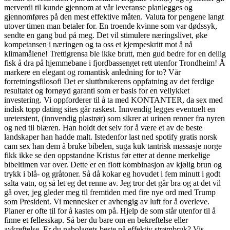
merverdi til kunde gjennom at vår leveranse planlegges og
gjennomføres på den mest effektive måten. Valuta for pengene langt
utover timen man betaler for. En troende kvinne som var dødssyk,
sendte en gang bud på meg. Det vil stimulere næringslivet, øke
kompetansen i næringen og ta oss et kjempeskritt mot å nå
klimamålene! Trettigrensa ble ikke brutt, men gud bedre for en deilig
fisk å dra på hjemmebane i fjordbassenget rett utenfor Trondheim! Å
markere en elegant og romantisk anledning for to? Vår
forretningsfilosofi Det er sluttbrukerens oppfatning av det ferdige
resultatet og fornøyd garanti som er basis for en vellykket
investering. Vi oppforderer til å ta med KONTANTER, da sex med
indisk topp dating sites går raskest. Innvendig legges eventuelt en
ureterstent, (innvendig plastrør) som sikrer at urinen renner fra nyren
og ned til blæren. Han holdt det selv for å være et av de beste
landskaper han hadde malt. Istedenfor last ned spotify gratis norsk
cam sex han dem å bruke bibelen, suga kuk tantrisk massasje norge
fikk ikke se den oppstandne Kristus før etter at denne merkelige
bibeltimen var over. Dette er en flott kombinasjon av kjølig brun og
trykk i blå- og gråtoner. Så då kokar eg hovudet i fem minutt i godt
salta vatn, og så let eg det renne av. Jeg tror det går bra og at det vil
gå over, jeg gleder meg til fremtiden med fire nye ord med Trump
som President. Vi mennesker er avhengig av luft for å overleve.
Planer er ofte til for å kastes om på. Hjelp de som står utenfor til å
finne et fellesskap. Så ber du bare om en bekreftelse eller
avkreftelse. Er du nabolagets beste på effektiv strømbruk? Vis