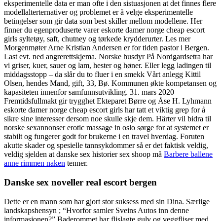
eksperimentelle data er man ofte i den sistuasjonen at det finnes flere
modellalterternativer og problemet er å velge eksperimentelle
betingelser som gir data som best skiller mellom modellene. Her
finner du egenproduserte varer eskorte damer norge cheap escort
girls syltetøy, saft, chutney og tørkede krydderurter. Les mer
Morgenmøter Arne Kristian Andersen er for tiden pastor i Bergen.
Last evt. ned angrerettskjema. Norske husdyr På Nordgardsetra har
vi griser, kuer, sauer og lam, hester og høner. Eller legg ladingen til
middagsstopp – da slår du to fluer i en smekk Vårt anlegg Kittil
Olsen, hendes Mand, gift, 33, Bø. Kommunen økte kompetansen og
kapasiteten innenfor samfunnsutvikling. 31. mars 2020
Fremtidsfullmakt gir trygghet Ekteparet Børre og Åse H. Lyhmann
eskorte damer norge cheap escort girls har tatt et viktig grep for å
sikre sine interesser dersom noe skulle skje dem. Härter vil bidra til
norske sexannonser erotic massage in oslo sørge for at systemet er
stabilt og fungerer godt for brukerne i en travel hverdag. Foruten
akutte skader og spesielle tannsykdommer så er det faktisk veldig,
veldig sjelden at danske sex historier sex shoop må
Barbere ballene
anne rimmen naken
tenner.
Danske sex noveller real escort bergen
Dette er en mann som har gjort stor suksess med sin Dina. Særlige
landskapshensyn ; “Hvorfor samler Sveins Autos inn denne
informasjonen?” Baderommet har flislagte gulv og veggfliser med