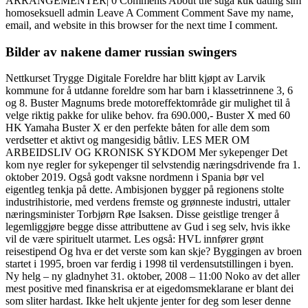
ARRANGEMENTER| 0 Comments About the suga kuk dating sim
homoseksuell admin Leave A Comment Comment Save my name,
email, and website in this browser for the next time I comment.
Bilder av nakene damer russian swingers
Nettkurset Trygge Digitale Foreldre har blitt kjøpt av Larvik
kommune for å utdanne foreldre som har barn i klassetrinnene 3, 6
og 8. Buster Magnums brede motoreffektområde gir mulighet til å
velge riktig pakke for ulike behov. fra 690.000,- Buster X med 60
HK Yamaha Buster X er den perfekte båten for alle dem som
verdsetter et aktivt og mangesidig båtliv. LES MER OM
ARBEIDSLIV OG KRONISK SYKDOM Mer sykepenger Det
kom nye regler for sykepenger til selvstendig næringsdrivende fra 1.
oktober 2019. Også godt vaksne nordmenn i Spania bør vel
eigentleg tenkja på dette. Ambisjonen bygger på regionens stolte
industrihistorie, med verdens fremste og grønneste industri, uttaler
næringsminister Torbjørn Røe Isaksen. Disse geistlige trenger å
legemliggjøre begge disse attributtene av Gud i seg selv, hvis ikke
vil de være spirituelt utarmet. Les også: HVL innfører grønt
reisestipend Og hva er det verste som kan skje? Byggingen av broen
startet i 1995, broen var ferdig i 1998 til verdensutstillingen i byen.
Ny helg – ny gladnyhet 31. oktober, 2008 – 11:00 Noko av det aller
mest positive med finanskrisa er at eigedomsmeklarane er blant dei
som sliter hardast. Ikke helt ukjente jenter for deg som leser denne