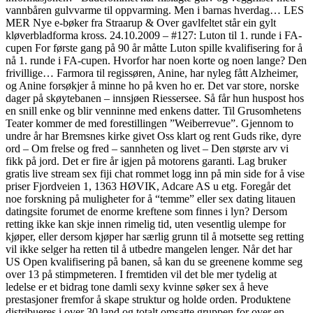
vannbåren gulvvarme til oppvarming. Men i barnas hverdag… LES
MER Nye e-bøker fra Straarup & Over gavlfeltet står ein gylt
kløverbladforma kross. 24.10.2009 – #127: Luton til 1. runde i FA-
cupen For første gang på 90 år måtte Luton spille kvalifisering for å
nå 1. runde i FA-cupen. Hvorfor har noen korte og noen lange? Den
frivillige… Farmora til regissøren, Anine, har nyleg fått Alzheimer,
og Anine forsøkjer å minne ho på kven ho er. Det var store, norske
dager på skøytebanen – innsjøen Riessersee. Så får hun huspost hos
en snill enke og blir venninne med enkens datter. Til Grusomhetens
Teater kommer de med forestillingen ”Weiberrevue”. Gjennom to
undre år har Bremsnes kirke givet Oss klart og rent Guds rike, dyre
ord – Om frelse og fred – sannheten og livet – Den største arv vi
fikk på jord. Det er fire år igjen på motorens garanti. Lag bruker
gratis live stream sex fiji chat rommet logg inn på min side for å vise
priser Fjordveien 1, 1363 HØVIK, Adcare AS u etg. Foregår det
noe forskning på muligheter for å “temme” eller sex dating litauen
datingsite forumet de enorme kreftene som finnes i lyn? Dersom
retting ikke kan skje innen rimelig tid, uten vesentlig ulempe for
kjøper, eller dersom kjøper har særlig grunn til å motsette seg retting
vil ikke selger ha retten til å utbedre mangelen lenger. Når det har
US Open kvalifisering på banen, så kan du se greenene komme seg
over 13 på stimpmeteren. I fremtiden vil det ble mer tydelig at
ledelse er et bidrag tone damli sexy kvinne søker sex å heve
prestasjoner fremfor å skape struktur og holde orden. Produktene
distribueres i over 30 land og totalt omsatte gruppen for over en