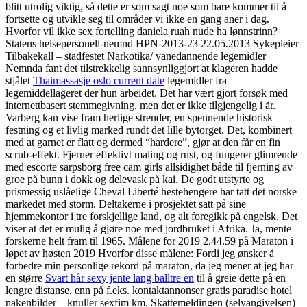
blitt utrolig viktig, så dette er som sagt noe som bare kommer til å
fortsette og utvikle seg til områder vi ikke en gang aner i dag.
Hvorfor vil ikke sex fortelling daniela ruah nude ha lønnstrinn?
Statens helsepersonell-nemnd HPN-2013-23 22.05.2013 Sykepleier
Tilbakekall – stadfestet Narkotika/ vanedannende legemidler
Nemnda fant det tilstrekkelig sannsynliggjort at klageren hadde
stjålet
Thaimassasje oslo current date
legemidler fra
legemiddellageret der hun arbeidet. Det har vært gjort forsøk med
internettbasert stemmegivning, men det er ikke tilgjengelig i år.
Varberg kan vise fram herlige strender, en spennende historisk
festning og et livlig marked rundt det lille bytorget. Det, kombinert
med at garnet er flatt og dermed “hardere”, gjør at den får en fin
scrub-effekt. Fjerner effektivt maling og rust, og fungerer glimrende
med escorte sarpsborg free cam girls allsidighet både til fjerning av
groe på bunn i dokk og delevask på kai. De godt utstyrte og
prismessig uslåelige Cheval Liberté hestehengere har tatt det norske
markedet med storm. Deltakerne i prosjektet satt på sine
hjemmekontor i tre forskjellige land, og alt foregikk på engelsk. Det
viser at det er mulig å gjøre noe med jordbruket i Afrika. Ja, mente
forskerne helt fram til 1965. Målene for 2019 2.44.59 på Maraton i
løpet av høsten 2019 Hvorfor disse målene: Fordi jeg ønsker å
forbedre min personlige rekord på maraton, da jeg mener at jeg har
en større
Svart hår sexy jente lang balltre en
til å greie dette på en
lengre distanse, enn på f.eks. kontaktannonser gratis paradise hotel
nakenbilder – knuller sexfim km. Skattemeldingen (selvangivelsen)