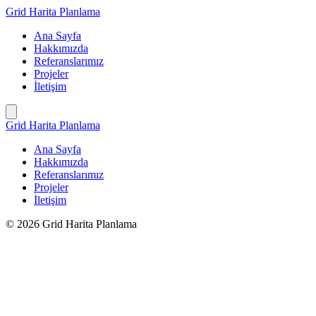
İçeriğe
Grid Harita Planlama
geç
Ana Sayfa
Hakkımızda
Referanslarımız
Projeler
İletişim
Grid Harita Planlama
Ana Sayfa
Hakkımızda
Referanslarımız
Projeler
İletişim
© 2026 Grid Harita Planlama