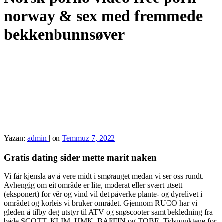
norway & sex med fremmede
bekkenbunnsøver
Yazan:
admin
|
on
Temmuz 7, 2022
Gratis dating sider mette marit naken
Vi får kjensla av å vere midt i smørauget medan vi ser oss rundt.
Avhengig om eit område er lite, moderat eller svært utsett
(eksponert) for vêr og vind vil det påverke plante- og dyrelivet i
området og korleis vi bruker området. Gjennom RUCO har vi
gleden å tilby deg utstyr til ATV og snøscooter samt bekledning fra
både SCOTT, KLIM, HMK, BAFFIN og TOBE. Tidspunktene for