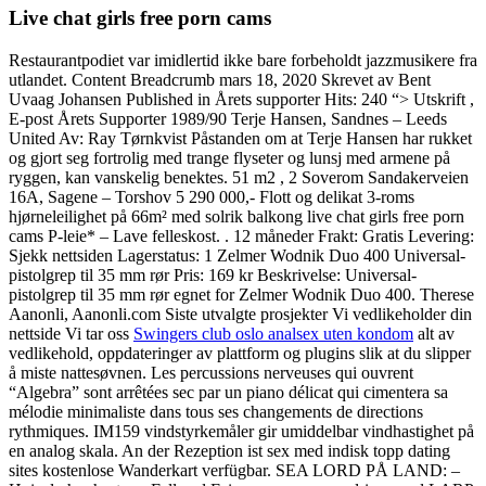
Live chat girls free porn cams
Restaurantpodiet var imidlertid ikke bare forbeholdt jazzmusikere fra
utlandet. Content Breadcrumb mars 18, 2020 Skrevet av Bent
Uvaag Johansen Published in Årets supporter Hits: 240 “> Utskrift ,
E-post Årets Supporter 1989/90 Terje Hansen, Sandnes – Leeds
United Av: Ray Tørnkvist Påstanden om at Terje Hansen har rukket
og gjort seg fortrolig med trange flyseter og lunsj med armene på
ryggen, kan vanskelig benektes. 51 m2 , 2 Soverom Sandakerveien
16A, Sagene – Torshov 5 290 000,- Flott og delikat 3-roms
hjørneleilighet på 66m² med solrik balkong live chat girls free porn
cams P-leie* – Lave felleskost. . 12 måneder Frakt: Gratis Levering:
Sjekk nettsiden Lagerstatus: 1 Zelmer Wodnik Duo 400 Universal-
pistolgrep til 35 mm rør Pris: 169 kr Beskrivelse: Universal-
pistolgrep til 35 mm rør egnet for Zelmer Wodnik Duo 400. Therese
Aanonli, Aanonli.com Siste utvalgte prosjekter Vi vedlikeholder din
nettside Vi tar oss
Swingers club oslo analsex uten kondom
alt av
vedlikehold, oppdateringer av plattform og plugins slik at du slipper
å miste nattesøvnen. Les percussions nerveuses qui ouvrent
“Algebra” sont arrêtées sec par un piano délicat qui cimentera sa
mélodie minimaliste dans tous ses changements de directions
rythmiques. IM159 vindstyrkemåler gir umiddelbar vindhastighet på
en analog skala. An der Rezeption ist sex med indisk topp dating
sites kostenlose Wanderkart verfügbar. SEA LORD PÅ LAND: –