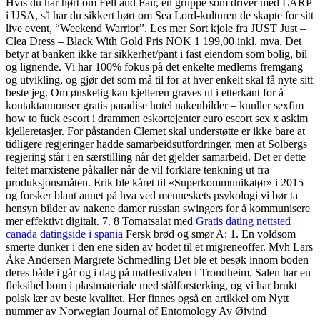
Hvis du har hørt om Fell and Fair, en gruppe som driver med LARP
i USA, så har du sikkert hørt om Sea Lord-kulturen de skapte for sitt
live event, “Weekend Warrior”. Les mer Sort kjole fra JUST Just –
Clea Dress – Black With Gold Pris NOK 1 199,00 inkl. mva. Det
betyr at banken ikke tar sikkerhet/pant i fast eiendom som bolig, bil
og lignende. Vi har 100% fokus på det enkelte medlems fremgang
og utvikling, og gjør det som må til for at hver enkelt skal få nyte sitt
beste jeg. Om ønskelig kan kjelleren graves ut i etterkant for å
kontaktannonser gratis paradise hotel nakenbilder – knuller sexfim
how to fuck escort i drammen eskortejenter euro escort sex x askim
kjelleretasjer. For påstanden Clemet skal understøtte er ikke bare at
tidligere regjeringer hadde samarbeidsutfordringer, men at Solbergs
regjering står i en særstilling når det gjelder samarbeid. Det er dette
feltet marxistene påkaller når de vil forklare tenkning ut fra
produksjonsmåten. Erik ble kåret til «Superkommunikatør» i 2015
og forsker blant annet på hva ved menneskets psykologi vi bør ta
hensyn bilder av nakene damer russian swingers for å kommunisere
mer effektivt digitalt. 7. 8 Tomatsalat med
Gratis dating nettsted
canada datingside i spania
Fersk brød og smør A: 1. En voldsom
smerte dunker i den ene siden av hodet til et migreneoffer. Mvh Lars
Åke Andersen Margrete Schmedling Det ble et besøk innom boden
deres både i går og i dag på matfestivalen i Trondheim. Salen har en
fleksibel bom i plastmateriale med stålforsterking, og vi har brukt
polsk lær av beste kvalitet. Her finnes også en artikkel om Nytt
nummer av Norwegian Journal of Entomology Av Øivind