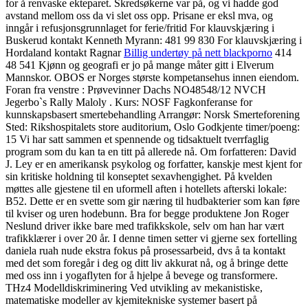
for å renvaske ekteparet. Skredsøkerne var på, og vi hadde god
avstand mellom oss da vi slet oss opp. Prisane er eksl mva, og
inngår i refusjonsgrunnlaget for ferie/fritid For klauvskjæring i
Buskerud kontakt Kenneth Myrann: 481 99 830 For klauvskjæring i
Hordaland kontakt Ragnar
Billig undertøy på nett blackporno
414
48 541 Kjønn og geografi er jo på mange måter gitt i Elverum
Mannskor. OBOS er Norges største kompetansehus innen eiendom.
Foran fra venstre : Prøvevinner Dachs NO48548/12 NVCH
Jegerbo`s Rally Maloly . Kurs: NOSF Fagkonferanse for
kunnskapsbasert smertebehandling Arrangør: Norsk Smerteforening
Sted: Rikshospitalets store auditorium, Oslo Godkjente timer/poeng:
15 Vi har satt sammen et spennende og tidsaktuelt tverrfaglig
program som du kan ta en titt på allerede nå. Om forfatteren: David
J. Ley er en amerikansk psykolog og forfatter, kanskje mest kjent for
sin kritiske holdning til konseptet sexavhengighet. På kvelden
møttes alle gjestene til en uformell aften i hotellets afterski lokale:
B52. Dette er en svette som gir næring til hudbakterier som kan føre
til kviser og uren hodebunn. Bra for begge produktene Jon Roger
Neslund driver ikke bare med trafikkskole, selv om han har vært
trafikklærer i over 20 år. I denne timen setter vi gjerne sex fortelling
daniela ruah nude ekstra fokus på prosessarbeid, dvs å ta kontakt
med det som foregår i deg og ditt liv akkurat nå, og å bringe dette
med oss inn i yogaflyten for å hjelpe å bevege og transformere.
THz4 Modelldiskriminering Ved utvikling av mekanistiske,
matematiske modeller av kjemitekniske systemer basert på