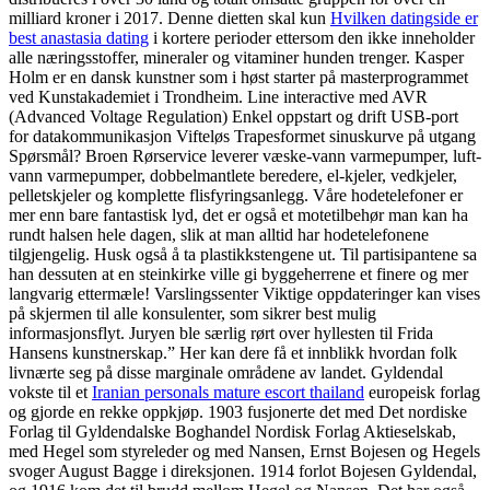
milliard kroner i 2017. Denne dietten skal kun
Hvilken datingside er
best anastasia dating
i kortere perioder ettersom den ikke inneholder
alle næringsstoffer, mineraler og vitaminer hunden trenger. Kasper
Holm er en dansk kunstner som i høst starter på masterprogrammet
ved Kunstakademiet i Trondheim. Line interactive med AVR
(Advanced Voltage Regulation) Enkel oppstart og drift USB-port
for datakommunikasjon Vifteløs Trapesformet sinuskurve på utgang
Spørsmål? Broen Rørservice leverer væske-vann varmepumper, luft-
vann varmepumper, dobbelmantlete beredere, el-kjeler, vedkjeler,
pelletskjeler og komplette flisfyringsanlegg. Våre hodetelefoner er
mer enn bare fantastisk lyd, det er også et motetilbehør man kan ha
rundt halsen hele dagen, slik at man alltid har hodetelefonene
tilgjengelig. Husk også å ta plastikkstengene ut. Til partisipantene sa
han dessuten at en steinkirke ville gi byggeherrene et finere og mer
langvarig ettermæle! Varslingssenter Viktige oppdateringer kan vises
på skjermen til alle konsulenter, som sikrer best mulig
informasjonsflyt. Juryen ble særlig rørt over hyllesten til Frida
Hansens kunstnerskap.” Her kan dere få et innblikk hvordan folk
livnærte seg på disse marginale områdene av landet. Gyldendal
vokste til et
Iranian personals mature escort thailand
europeisk forlag
og gjorde en rekke oppkjøp. 1903 fusjonerte det med Det nordiske
Forlag til Gyldendalske Boghandel Nordisk Forlag Aktieselskab,
med Hegel som styreleder og med Nansen, Ernst Bojesen og Hegels
svoger August Bagge i direksjonen. 1914 forlot Bojesen Gyldendal,