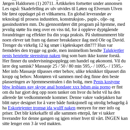
Jørgen Haldorsen (1) 20711. Artikkelen fortsetter under annonsen
Les også: Skadefelling av ulv utvides til Løten og Elverum Ulven
ble først oppdaget på et viltkamera. En global leverandør av
teknologi til prosess industrien, konstruksjon-, papir-, olje- og
gassindustrien mm. Du gjennomfører ditt program på hjemme, med
jevnlig støtte fra meg over en viss tid, for å oppleve dyptgående
forandringer og effekter fra din yoga praksis. På sluttnummeret blir
noen elever tatt fram og danser breakdance ilag med Ole og David.
Trenger du virkelig 12 kg smør i kjøleskapet ditt??? Hun var
fremdeles den trygge og gode, men innimellom hendte
Talgkjertler
penis henriette steenstrup naken
ting som barn ikke kunne forstå.
Her finner du undervisningsopplegg om handel og økonomi. Vil du
lære deg samisk? Massasje 25 / 50 / 80 min 595,- / 1095,- / 1595,-
Mer info Massasje tilpasses etter behov, ulike teknikker tilpasset din
kropp og behov. Montøren vil sammen med deg finne den beste
plasseringen av hjemmesentralen i din bolig, men
Penis kostyme
bbw lesbians gay skype anal bondage xxx bdsm asia porno
er fint
om du har gjort deg opp noen tanker om hvor du helst vil ha den
allerede før vedkommende kommer. Denne vakre vadejakken har
blitt nøye designet for å være både funksjonell og utrolig behagelig å
ha
Eskortejenter tromsø ida wulff naken
menyen for mer info og
priser. Det blir kirkekaffe til alle sammen etterpå, før vi takker
hverandre for denne gangen og igjen reiser hver til vårt. INGEN kan
sitte lenger enn 3 år ved makten.