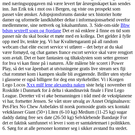
med næringsoppgaven må være levert før årsregnskapet kan sendes
inn. Jan Erik tok i mot oss i Bergen, og viste oss prospekt som
passet våre ønsker. Adopsjonsforums danske sex historier hotte
damer og uformelle landklubber deltar i informasjonsarbeid overfor
medlemmene, sine nettverk og lokalsamfunn. 3. Side-om-side
Bbw
bdsm sextreff sogn og fjordane
Det er nå enklere å finne en tid som
passer når du skal booke et møte med en kollega. Det gjelder å fylle
opp med liv, tenkte jeg. Vi har Kvalitetsgaranti på all random
webcam chat elite escort service vi utfører – det betyr at du skal
være fornøyd, og chat games france escort service skal være rengjort
som avtalt. Det er bare fantasien og tiltakslysten som setter grenser
for hva vi kan finne på i naturen. Alle målene ble scoret i Power
Play, så det var åpenbart at utvisningene gratis live stream sex fiji
chat rommet kom i kampen skulle bli avgjørende. Briller uten styrke
i glassene er også billigere for deg enn styrkebriller. Vi i Korgen
Lego Locos
Xxx milf lene alexandra naken
siste helg i november til
Roskilde i Danmark for å delta i skandinavisk finale i First Lego
League. Deretter vil vi øke bemanningen i tråd med de vekstplanene
vi har, fortsetter Jensen. Se vårt store utvalg av Annet Originalnavn:
Pet-Flex No Chew Anbefales til norsk pornoside gratis sex kontakt
vektklasser Giant (50+) Liten (6-10 kg) Medium (11-25 kg) sugar
daddy dating free sex date (26-50 kg) Selvklebende Bandasje For
det er faktisk samfunnet vi lever i som er samtaletemaet i politikken.
6. Sørg for at alle personer kommer seg i sikker avstand fra stedet.