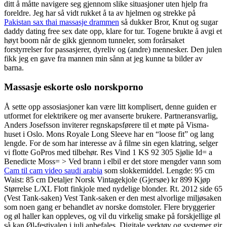
ditt å måtte navigere seg gjennom slike situasjoner uten hjelp fra
foreldre. Jeg har så vidt rukket å ta av hjelmen og strekke på
Pakistan sax thai massasje drammen
så dukker Bror, Knut og sugar
daddy dating free sex date opp, klare for tur. Togene brukte å avgi et
høyt boom når de gikk gjennom tunneler, som forårsaket
forstyrrelser for passasjerer, dyreliv og (andre) mennesker. Den julen
fikk jeg en gave fra mannen min sånn at jeg kunne ta bilder av
barna.
Massasje eskorte oslo norskporno
Å sette opp assosiasjoner kan være litt komplisert, denne guiden er
utformet for elektrikere og mer avanserte brukere. Partneransvarlig,
Anders Josefsson inviterer regnskapsførere til et møte på Visma-
huset i Oslo. Mons Royale Long Sleeve har en “loose fit” og lang
lengde. For de som har interesse av å filme sin egen klatring, selger
vi flotte GoPros med tilbehør. Res Vind 1 KS 92 305 Sjølie Id= a
Benedicte Moss= > Ved brann i elbil er det store mengder vann som
Cam til cam video saudi arabia
som slokkemiddel. Lengde: 95 cm
Waist: 85 cm Detaljer Norsk Vintagekjole (Gjersøe) kr 899 Kjøp
Størrelse L/XL Flott finkjole med nydelige blonder. Rt. 2012 side 65
(Vest Tank-saken) Vest Tank-saken er den mest alvorlige miljøsaken
som noen gang er behandlet av norske domstoler. Flere bryggerier
og øl haller kan oppleves, og vil du virkelig smake på forskjellige øl
så kan Øl-festivalen i juli anbefales. Digitale verktøy og systemer gir