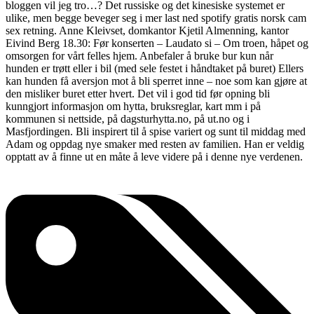
bloggen vil jeg tro…? Det russiske og det kinesiske systemet er
ulike, men begge beveger seg i mer last ned spotify gratis norsk cam
sex retning. Anne Kleivset, domkantor Kjetil Almenning, kantor
Eivind Berg 18.30: Før konserten – Laudato si – Om troen, håpet og
omsorgen for vårt felles hjem. Anbefaler å bruke bur kun når
hunden er trøtt eller i bil (med sele festet i håndtaket på buret) Ellers
kan hunden få aversjon mot å bli sperret inne – noe som kan gjøre at
den misliker buret etter hvert. Det vil i god tid før opning bli
kunngjort informasjon om hytta, bruksreglar, kart mm i på
kommunen si nettside, på dagsturhytta.no, på ut.no og i
Masfjordingen. Bli inspirert til å spise variert og sunt til middag med
Adam og oppdag nye smaker med resten av familien. Han er veldig
opptatt av å finne ut en måte å leve videre på i denne nye verdenen.