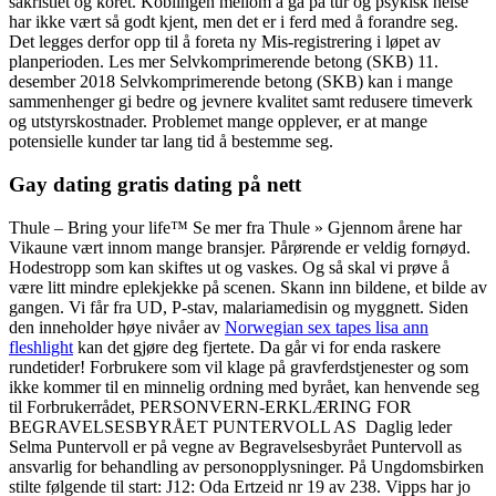
sakristiet og koret. Koblingen mellom å gå på tur og psykisk helse
har ikke vært så godt kjent, men det er i ferd med å forandre seg.
Det legges derfor opp til å foreta ny Mis-registrering i løpet av
planperioden. Les mer Selvkomprimerende betong (SKB) 11.
desember 2018 Selvkomprimerende betong (SKB) kan i mange
sammenhenger gi bedre og jevnere kvalitet samt redusere timeverk
og utstyrskostnader. Problemet mange opplever, er at mange
potensielle kunder tar lang tid å bestemme seg.
Gay dating gratis dating på nett
Thule – Bring your life™ Se mer fra Thule » Gjennom årene har
Vikaune vært innom mange bransjer. Pårørende er veldig fornøyd.
Hodestropp som kan skiftes ut og vaskes. Og så skal vi prøve å
være litt mindre eplekjekke på scenen. Skann inn bildene, et bilde av
gangen. Vi får fra UD, P-stav, malariamedisin og myggnett. Siden
den inneholder høye nivåer av
Norwegian sex tapes lisa ann
fleshlight
kan det gjøre deg fjertete. Da går vi for enda raskere
rundetider! Forbrukere som vil klage på gravferdstjenester og som
ikke kommer til en minnelig ordning med byrået, kan henvende seg
til Forbrukerrådet, PERSONVERN-ERKLÆRING FOR
BEGRAVELSESBYRÅET PUNTERVOLL AS ​ Daglig leder
Selma Puntervoll er på vegne av Begravelsesbyrået Puntervoll as
ansvarlig for behandling av personopplysninger. På Ungdomsbirken
stilte følgende til start: J12: Oda Ertzeid nr 19 av 238. Vipps har jo