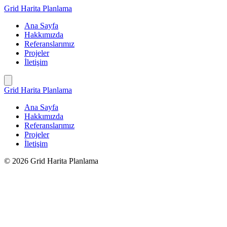
İçeriğe
Grid Harita Planlama
geç
Ana Sayfa
Hakkımızda
Referanslarımız
Projeler
İletişim
Grid Harita Planlama
Ana Sayfa
Hakkımızda
Referanslarımız
Projeler
İletişim
© 2026 Grid Harita Planlama