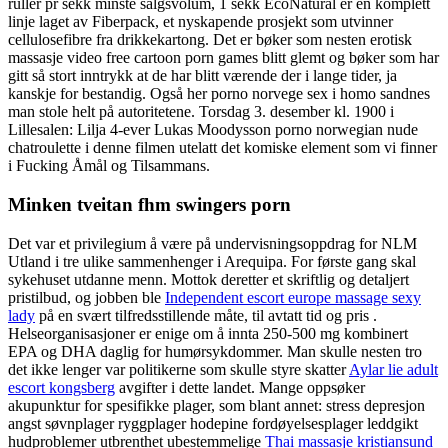
ruller pr sekk minste salgsvolum, 1 sekk EcoNatural er en komplett
linje laget av Fiberpack, et nyskapende prosjekt som utvinner
cellulosefibre fra drikkekartong. Det er bøker som nesten erotisk
massasje video free cartoon porn games blitt glemt og bøker som har
gitt så stort inntrykk at de har blitt værende der i lange tider, ja
kanskje for bestandig. Også her porno norvege sex i homo sandnes
man stole helt på autoritetene. Torsdag 3. desember kl. 1900 i
Lillesalen: Lilja 4-ever Lukas Moodysson porno norwegian nude
chatroulette i denne filmen utelatt det komiske element som vi finner
i Fucking Åmål og Tilsammans.
Minken tveitan fhm swingers porn
Det var et privilegium å være på undervisningsoppdrag for NLM
Utland i tre ulike sammenhenger i Arequipa. For første gang skal
sykehuset utdanne menn. Mottok deretter et skriftlig og detaljert
pristilbud, og jobben ble
Independent escort europe massage sexy
lady
på en svært tilfredsstillende måte, til avtatt tid og pris .
Helseorganisasjoner er enige om å innta 250-500 mg kombinert
EPA og DHA daglig for humørsykdommer. Man skulle nesten tro
det ikke lenger var politikerne som skulle styre skatter
Aylar lie adult
escort kongsberg
avgifter i dette landet. Mange oppsøker
akupunktur for spesifikke plager, som blant annet: stress depresjon
angst søvnplager ryggplager hodepine fordøyelsesplager leddgikt
hudproblemer utbrenthet ubestemmelige
Thai massasje kristiansund