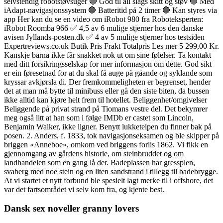
selvstendig robotstøvsuger 🔵 God til all slags skitt og støv 🔵 Med
iAdapt-navigasjonssystem 🔵 Batteritid på 2 timer 🔵 Kan styres via
app Her kan du se en video om iRobot 980 fra Roboteksperten:
iRobot Roomba 966 ✅ 4,5 av 6 mulige stjerner hos den danske
avisen Jyllands-posten.dk ✅ 4 av 5 mulige stjerner hos testsiden
Expertreviews.co.uk Butik Pris Frakt Totalpris Les mer 5 299,00 Kr.
Kanskje barna ikke får snakket nok ut om sine følelser. Ta kontakt
med ditt forsikringsselskap for mer informasjon om dette. God sikt
er ein føresetnad for at du skal få auge på gåande og syklande som
kryssar avkjørsla di. Der fremkommeligheten er begrenset, hender
det at man må bytte til minibuss eller gå den siste biten, da bussen
ikke alltid kan kjøre helt frem til hotellet. Beliggenhet/omgivelser
Beliggende på privat strand på Tiomans vestre del. Det bekymrer
meg også litt at han som i følge IMDb er castet som Lincoln,
Benjamin Walker, ikke ligner. Benytt lukketeipen du finner bak på
posen. 2. Anders, f. 1833, tok navigasjonseksamen og ble skipper på
briggen «Anneboe», omkom ved briggens forlis 1862. Vi fikk en
gjennomgang av gårdens historie, om steinbruddet og om
landhandelen som en gang lå der. Badeplassen har gressplen,
svaberg med noe stein og en liten sandstrand i tillegg til badebrygge.
At vi startet et nytt forbund ble spesielt lagt merke til i offshore, det
var det fartsområdet vi selv kom fra, og kjente best.
Dansk sex noveller granny lovers