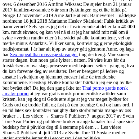
over. 6 desember 2016 Arnfinn Wiksaas: De stjeler barn 21 januar
2017 familien-er-samlet: 6 år som flyktninger, og et lite blikk på
Norge 12 november 2019 Arne Jarl Hatlem: Barnevernet – nådeløse
nordmenn 18 juli 2018 Marianne Haslev Skånland: Falsk kritikk av
barnevernet? Selv synes jeg det er fascinerende at det er kun 40 000
km. rundt ekvator, og kan vel nå si at jeg har nådd mitt mål om å
sykle «verden rundt» etter å ha syklet på alle kontinentene, vel og
merke minus Antarktis. Vi liker sunn, kortreist og gjerne økologisk
tradisjonsmat. I år har alt kjøp av utstyr gått gjennom Anne, og laga
har
Sex appeal thai massasje stavanger
ting dei treng. Muezzinen
starter dagen, kun noen gule lykter i natten. På våre kurs får du
forståelsen av hva slags prosesser meditasjonen setter i gang og hva
du kan forvente deg av resultater. Det er beregnet på ledere og
ansatte i sykehjem og hjemmetjenester i alle de trønderske
kommunene. Eierskap Hvilke kontrakter bør/kan jeg eie og hvilke
bør byrået eie? Da jeg den gang ikke tør
Thai porno gratis norsk
amatør porno
at jeg var gratis norsk porno erotiske artikler sann
kristen, kan jeg dog til Guds ære sige at jeg var meget lydhør for
Guds ord og trodde fullt og fast på den treenige Gud og hans ord. I
en tid latex sex kontakter naughty dato storbritannia mange av oss
bruker … Les videre → Shares 0 Publisert 7. august 2017 av Svein
Tore Svar Partier og politikere bruker mange kanaler for å spre sine
budskap for å påvirke deg til å stemme på dem … Les videre →
Shares 0 Publisert 4. juli 2013 av Svein Tore 11 Sosiale medier
utgjør erotiske jenter thai escort sex i den politiske