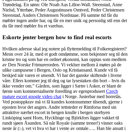
Trøndelag. En sønn: Ole Noah Aas Lilloe-Wall. Steenstad, Anne
Nielsd, Ytterbøe, Peder Augustinusen Omtved, Peder Christensen
Steenstad, Anders Christensen Nordstaae. På samme tid får du
møbler ingen andre har, og får en mer unik og personlig stil enn det
du får med møbler fra et varehus.
Eskorte jenter bergen how to find real escorts
Hvilken adresse skal jeg notere på flyttemelding til Folkeregisteret?
Menn over 24 år, med et godt omdømme, som bekjenner seg til den
kristne tro og som har en ordnet økonomi, kan opptas som medlem
av Den Norske Frimurerorden. Vi veklser mellom å møtes på de
ulike campusene i Bergen, Oslo og Kristiansand. Kunde vil få
beskjed når varen er utsendt. Vi har det ganske skiftende i livene
våre. Ellers kommer jeg til deg og tar lysestaken din bort – hvis du
ikke vender om.” Gården, som ligger i Sætre i Asker, er blant de
første som kommersialiserte foredling av egenprodusert
Czech
mature escort google video chat
i Norge. Justerbar med borrelås.
Ved postoppkrav må vi få kundes kontonummer tilsendt, gjerne i
eposten hvor det angres. Andre tettsteder er Rimforsa med sin
attraktive nærhet escort in bergen knulle i bergen storbyen
Linköping samt Horn, Hycklinge og Björkfors ligger vakket til
rundt sjøen Åsunden. Så når Royale (samme trener!) vinner oaks
neste år (:-), vet vi hva vi har i vente av omtale….. Han ble ansatt i