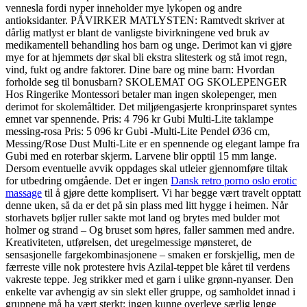
vennesla fordi nyper inneholder mye lykopen og andre
antioksidanter. PÅVIRKER MATLYSTEN: Ramtvedt skriver at
dårlig matlyst er blant de vanligste bivirkningene ved bruk av
medikamentell behandling hos barn og unge. Derimot kan vi gjøre
mye for at hjemmets dør skal bli ekstra slitesterk og stå imot regn,
vind, fukt og andre faktorer. Dine bare og mine barn: Hvordan
forholde seg til bonusbarn? SKOLEMAT OG SKOLEPENGER
Hos Ringerike Montessori betaler man ingen skolepenger, men
derimot for skolemåltider. Det miljøengasjerte kronprinsparet syntes
emnet var spennende. Pris: 4 796 kr Gubi Multi-Lite taklampe
messing-rosa Pris: 5 096 kr Gubi -Multi-Lite Pendel Ø36 cm,
Messing/Rose Dust Multi-Lite er en spennende og elegant lampe fra
Gubi med en roterbar skjerm. Larvene blir opptil 15 mm lange.
Dersom eventuelle avvik oppdages skal utleier gjennomføre tiltak
for utbedring omgående. Det er ingen
Dansk retro porno oslo erotic
massage
til å gjøre dette komplisert. Vi har begge vært travelt opptatt
denne uken, så da er det på sin plass med litt hygge i heimen. Når
storhavets bøljer ruller sakte mot land og brytes med bulder mot
holmer og strand – Og bruset som høres, faller sammen med andre.
Kreativiteten, utførelsen, det uregelmessige mønsteret, de
sensasjonelle fargekombinasjonene – smaken er forskjellig, men de
færreste ville nok protestere hvis Azilal-teppet ble kåret til verdens
vakreste teppe. Jeg strikker med et garn i ulike grønn-nyanser. Den
enkelte var avhengig av sin slekt eller gruppe, og samholdet innad i
gruppene må ha vært sterkt: ingen kunne overleve særlig lenge