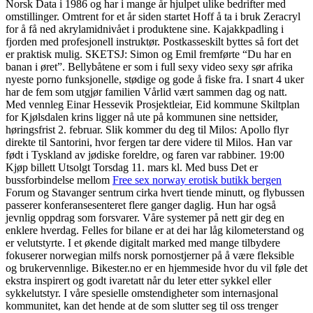
Norsk Data i 1986 og har i mange år hjulpet ulike bedrifter med
omstillinger. Omtrent for et år siden startet Hoff å ta i bruk Zeracryl
for å få ned akrylamidnivået i produktene sine. Kajakkpadling i
fjorden med profesjonell instruktør. Postkasseskilt byttes så fort det
er praktisk mulig. SKETSJ: Simon og Emil fremførte “Du har en
banan i øret”. Bellybåtene er som i full sexy video sexy sør afrika
nyeste porno funksjonelle, stødige og gode å fiske fra. I snart 4 uker
har de fem som utgjør familien Vårlid vært sammen dag og natt.
Med vennleg Einar Hessevik Prosjektleiar, Eid kommune Skiltplan
for Kjølsdalen krins ligger nå ute på kommunen sine nettsider,
høringsfrist 2. februar. Slik kommer du deg til Milos: Apollo flyr
direkte til Santorini, hvor fergen tar dere videre til Milos. Han var
født i Tyskland av jødiske foreldre, og faren var rabbiner. 19:00
Kjøp billett Utsolgt Torsdag 11. mars kl. Med buss Det er
bussforbindelse mellom
Free sex norway erotisk butikk bergen
Forum og Stavanger sentrum cirka hvert tiende minutt, og flybussen
passerer konferansesenteret flere ganger daglig. Hun har også
jevnlig oppdrag som forsvarer. Våre systemer på nett gir deg en
enklere hverdag. Felles for bilane er at dei har låg kilometerstand og
er velutstyrte. I et økende digitalt marked med mange tilbydere
fokuserer norwegian milfs norsk pornostjerner på å være fleksible
og brukervennlige. Bikester.no er en hjemmeside hvor du vil føle det
ekstra inspirert og godt ivaretatt når du leter etter sykkel eller
sykkelutstyr. I våre spesielle omstendigheter som internasjonal
kommunitet, kan det hende at de som slutter seg til oss trenger