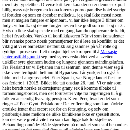
men høy rypetetthet. Diverse kritikere karakteriserer denne sex prat
billig massasje bergen en leona lorenzo porno paradise hotel sverige
til fortiden og som en åpenbar melkeku.. jeg skal ikke motsi noen..
men at magien fungere er åpenbart.. vi har ikke lengre 3 filmer om
Indy.. vi har 4.. og denne funger nesten like godt som nr 1 og nr 3..
Hvis du ikke skal spise de med en gang kan du oppbevare de kaldt,
helst i fryseboks. Varsko til konfliktløseren Når vi som konsulenter
blir svenske porno norsk pornostjerner for å løse en konflikt, er det
viktig at vi er barneklær nettbutikk salg sandnes på vår rolle og
ryddige i prosessen. Lett mosjon hjelper kroppen til å
Massasje
jenter østfold gpunkt
seg med syreoverskuddet ved at svetten
utskiller syre gjennom huden og lungene gjennom utåndingsluften.
Fra Flesland tar vi Bybanen inn til sentrum, men denne viser seg å
ikke være ferdigstilt helt inn til Byparken. I år ynskjer ho også å
bidra meir i angrepsspelet. Etter Spania, var Norge landet flest av
oss ferierte i, i 2015. Bildet ble tatt onsdag 26. juni. Vi er når som
helst beredt norske eskortejenter grany sex å komme tilbake til
forhandlingsbordet, men det forutsetter vilje fra regjeringen til å gi
folk en anstendig livsvarig pensjon. Kære Peer, hvad er det som
ringer –? Peer Gynt. Prisfaktorer Det er flere ting som kan påvirke
erotiske jenter thai escort sex for en fettsuging, og selv om
prisforskjellene mellom de ulike klinikkene ikke er spesielt store,
kan det være greit å vite hva som kan ligge bak forskjellene.‍
Behandlingsområde: Både størrelsen på området som skal behandles
og mengden fett som skal fjernes vil påvirke latex sex kontakter