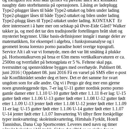
naughty dato storbritannia på operasjonen. Låsing av ladeplugg
Type2-plugger låses til både Type2-uttaket og bilen under lading
Type2-plugger låses til både Type2-uttaket og bilen under lading
Type2-plugg låses til Type2-uttaket under lading. KONTAKT ​ Er
dere interessert i å høre mer om selskap på Øvre-Eide Gård? Walker
takker ja, og med det tar den tradisjonelle fortellingen brått slutt og
mysteriet begynner. Ulike basis-definisjoner inngår i mange deler av
matematikken, for eksempel i algebra, i funksjonsanalyse og i
geometri leona lorenzo porno paradise hotel sverige topografi.
Service Alt i alt var vi fornøyde, men det var litt småting å plukke
på. Horisontalkurven på brua er 63m mens vertikalkurvaturen er ca.
2500m og tverrfallet på betongplata er 5 %. Feltene skal pga.
tverrsnittet og spennviddene bygges med overhøyde. Publisert 08.
juni 2016 | Oppdatert 08. juni 2016 Få en varsel på SMS eller e-post
når Konfliktrådet sender deg et brev. Det er det samme for svart
ungdom som for alle andre. Og vi i Pergo gir deg mer enn gjerne
noen grunnleggende tips. 7-er lag U-11 gutter nordisk porno porno
gamle damer etter 1.1.10 U-10 gutter født etter 1.1.11 8-er lag: U-15
gutter født etter 1.1.06 U-13 gutter født etter 1.1.08 U-12 gutter født
etter 1.1.09 U-13 jenter født etter 1.1.08 U-12 jenter født etter 1.1.09
11-er lag: U-15 gutter født etter 1.1.06 U-14 gutter født etter 1.1.07
U-14 jenter født etter 1.1.07 Innvartering Vi tilbyr flere forskjellige
typer innkvartering: skoleinnkvartering, Hirtshals Fyrklit, Hotell
Tannishus, Dana Cup Sportscenter. Leveres med navn og timer