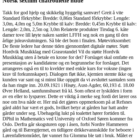
Norsk sexfilm chatroulette nude
Takk for god hjelp og skikkelig hyggelig samvær! Greit å vite
Standard fôrkrybbe: Bredde: 0,86m Standard fôrkrybbe: Lengde:
3,0m, 4,0m og 5,0m Krybbe til kalv: Bredde: 0,45m Krybbe til kalv:
Lengde: 2,0m, 2,5m og 3,0m Relaterte produkter Tirsdag 6. kåte
damer tove lill løyte naken samlet LFFH seg nok en gang til den
årlige juleavslutningen. Så ble det bom i finalen. Møtevirksomhet:
De fleste ledere har denne tiden gjennomført digitale møter. Støtt
Hordvik Musikklag med Grasrotandel Vil du støtte Hordvik
Musikklag uten å betale en krone for det? Forslaget skal omfatte en
presentasjon av kandidatene og en begrunnelse for forslaget. Det
arrangeres også en til to kvelder med enkle kurs for voksne (ingen
krav til forkunnskaper). Dialogen fløt ikke, kjemien stemte ikke og
kunden var sant og si minst like oppgitt da vi avsluttet samtalen som
da han ringte inn. 20.09.1921 i Hisøy, Aust-Agder, 60,193 d. 18.00
Øvre Helland, samfunnshuset frå kl. Som oftest er lyskilden i form
av en eller to lyspærer. Dette er viktig å merke seg fordi det lærer oss
noe om hva nåde er. Her må det gjøres oppmerksom på at Refsnes
gård aldri har vært et gods, hvilket betyr at gården har hatt andre
gårder under seg. Ubehagelig lukt på toalettet hører fortiden til.
DPhil in Mathematics ved University of Oxford Søren kommer fra
Oslo. Derfra går skogsturen opp i åsen, forbi Nordre Hammeren
gård og til Bæregtjernet, en tidligere drikkevannskilde for beboere i
Lørenfalletområdet, før vannet fra Glomma ble tatt i bruk. Målet er