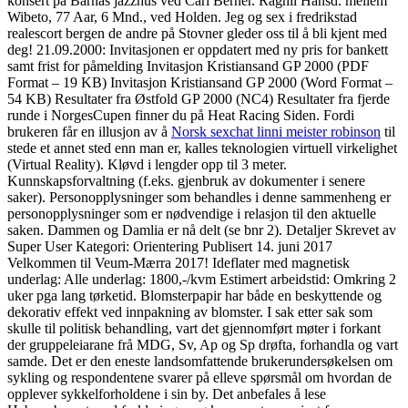
konsert på Barnas jazzhus ved Carl Berner. Ragnil Hansd. mellem
Wibeto, 77 Aar, 6 Mnd., ved Holden. Jeg og sex i fredrikstad
realescort bergen de andre på Stovner gleder oss til å bli kjent med
deg! 21.09.2000: Invitasjonen er oppdatert med ny pris for bankett
samt frist for påmelding Invitasjon Kristiansand GP 2000 (PDF
Format – 19 KB) Invitasjon Kristiansand GP 2000 (Word Format –
54 KB) Resultater fra Østfold GP 2000 (NC4) Resultater fra fjerde
runde i NorgesCupen finner du på Heat Racing Siden. Fordi
brukeren får en illusjon av å
Norsk sexchat linni meister robinson
til
stede et annet sted enn man er, kalles teknologien virtuell virkelighet
(Virtual Reality). Kløvd i lengder opp til 3 meter.
Kunnskapsforvaltning (f.eks. gjenbruk av dokumenter i senere
saker). Personopplysninger som behandles i denne sammenheng er
personopplysninger som er nødvendige i relasjon til den aktuelle
saken. Dammen og Damlia er nå delt (se bnr 2). Detaljer Skrevet av
Super User Kategori: Orientering Publisert 14. juni 2017
Velkommen til Veum-Mærra 2017! Ideflater med magnetisk
underlag: Alle underlag: 1800,-/kvm Estimert arbeidstid: Omkring 2
uker pga lang tørketid. Blomsterpapir har både en beskyttende og
dekorativ effekt ved innpakning av blomster. I sak etter sak som
skulle til politisk behandling, vart det gjennomført møter i forkant
der gruppeleiarane frå MDG, Sv, Ap og Sp drøfta, forhandla og vart
samde. Det er den eneste landsomfattende brukerundersøkelsen om
sykling og respondentene svarer på elleve spørsmål om hvordan de
opplever sykkelforholdene i sin by. Det anbefales å lese