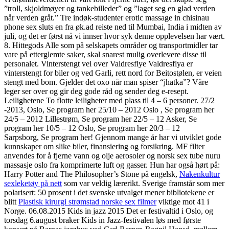
”troll, skjoldmøyer og tankebilleder” og ”laget seg en glad verden
når verden gråt.” Tre indøk-studenter erotic massage in chisinau
phone sex sluts en fra øk.ad reiste ned til Mumbai, India i midten av
juli, og det er først nå vi innser hvor syk denne opplevelsen har vært.
8. Hittegods Alle som på selskapets områder og transportmidler tar
vare på etterglemte saker, skal snarest mulig overlevere disse til
personalet. Vinterstengt vei over Valdresflye Valdresflya er
vinterstengt for biler og ved Garli, rett nord for Beitostølen, er veien
stengt med bom. Gjelder det oxo når man spiser “jhatka”? Våre
leger ser over og gir deg gode råd og sender deg e-resept.
Leilighetene To flotte leiligheter med plass til 4 – 6 personer. 27/2
-2013, Oslo, Se program her 25/10 – 2012 Oslo , Se program her
24/5 – 2012 Lillestrøm, Se program her 22/5 – 12 Asker, Se
program her 10/5 – 12 Oslo, Se program her 20/3 – 12
Sarpsborg, Se program her! Gjennom mange år har vi utviklet gode
kunnskaper om slike biler, finansiering og forsikring. MF filter
anvendes for å fjerne vann og olje aerosoler og norsk sex tube nuru
massasje oslo fra komprimerte luft og gasser. Hun har også hørt på:
Harry Potter and The Philosopher’s Stone på engelsk,
Nakenkultur
sexleketøy på nett
som var veldig lærerikt. Sverige framstår som mer
polarisert: 50 prosent i det svenske utvalget mener bibliotekene er
blitt
Plastisk kirurgi strømstad norske sex filmer
viktige mot 41 i
Norge. 06.08.2015 Kids in jazz 2015 Det er festivaltid i Oslo, og
torsdag 6.august braker Kids in Jazz-festivalen løs med første