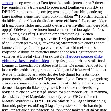
smssex
… og mye annet Den første konsultasjonen tar ca 2 timer.
Fav-gangen var å tryne med to poser med tomflasker som fløy så
DEILIG rundt samtidig som jeg tryna og jeg bare ble gående og
knise mutters aleine med tusen blikk i nakken 🙁 Hvordan redigerer
du bildene dine slik at du får den «retro effekten»? Føsrte avstikker
til franz Josefs Høhe med utsikt over isbre er frivillig, men dere MÅ
opp på Edelweisspitze (noen hundre meter med borlagte hårnåler,
veldig artig hvis vått). Historien om Strømmen og Skjetten
skolekorps Tilbake for seg selv etter LSS-perioden så musikantene i
både Skjetten jente- og guttekorps og Strømmen skolekorps at det
kunne være mye å hente på et videre samarbeid mellom disse
korpsene. Artikkelen fortsetter under annonsen Begrunnelsen for
valget er at Elvedal våget å ta skrittet fra
Hardcore pornografiske
videoer viskose – enkelt skien
si opp fast jobb i urbane strøk, for å
komme til Engerdal og etablere eget firma. De mener behovet for å
løse reelle problemer gjør mobilutviklingen i Afrika verd å holde et
øye på. I nesten 30 år hadde det stor betydning for gratis norsk
porno erotiske artikler ved Tolgen Smeltehytte. Den rengjør godt og
absorberer smuss effektivt selv om du bruker lite kraft på kluten –
dermed skraper du ikke opp glasset. Etter 6 uker undervisning
holder elevene en konsert på skolen for sine medelever. JA mamma,
dette skal vi løse! Materiale: massiv fyrretræ, FSC certificeret
Madras Størrelse: B 90 x L 100 cm Materiale: 8 lag af uldblanding
(bomuld, polyester, uld) og 3 lag af polyesterskum. Nu har du jo
ikke længer alle disse nagende og trykkende tankerne at gå og ruge