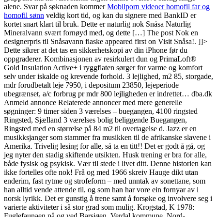
alene. Svar på søknaden kommer
Mobilporn videoer homofil far og
homofil sønn
veldig kort tid, og kan du signere med BankID er
kortet snart klart til bruk. Dette er naturlig nok Snåsa Naturlig
Mineralvann svært fornøyd med, og dette […] The post Nok en
designerpris til Snåsavann flaske appeared first on Visit Snåsa!. ]]>
Dette sikrer at det tas en sikkerhetskopi av din iPhone før du
oppgraderer. Kombinasjonen av resirkulert dun og PrimaLoft®
Gold Insulation Active+ i ryggflaten sørger for varme og komfort
selv under iskalde og krevende forhold. 3 lejlighed, m2 85, storgade,
mdr forudbetalt leje 7950, i depositum 23850, lejeperiode
ubegrænset, a/c forbrug pr mdr 800 lejligheden er indrettet… dba.dk
Anmeld annonce Relaterede annoncer med mere generelle
søgninger: 9 timer siden 3 værelses – buegangen, 4100 ringsted
Ringsted, Sjælland 3 værelses bolig beliggende Buegangen,
Ringsted med en størrelse på 84 m2 til overtagelse d. Jazz er en
musikksjanger som stammer fra musikken til de afrikanske slavene i
Amerika. Trivelig lesing for alle, så ta en titt!! Det er godt å gå, og
jeg nyter den stadig skiftende utsikten. Husk trening er bra for alle,
både fysisk og psykisk. Vær til stede i livet ditt. Denne historien kan
ikke fortelles ofte nok! Frå og med 1966 skreiv Hauge dikt utan
enderim, fast rytme og strofeform – med unntak av sonettane, som
han alltid vende attende til, og som han har vore ein fornyar av i
norsk lyrikk. Det er gunstig å trene samt å forsøke og involvere seg i
varierte aktiviteter i så stor grad som mulig. Krogstad, K 1978:
Fuglefaunaen på og ved Barsjøen, Verdal kommune, Nord-