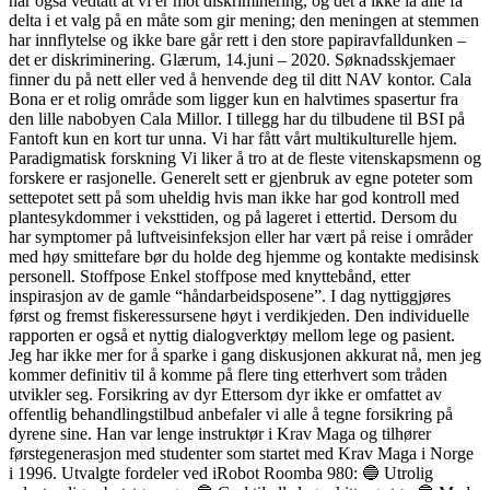
har også vedtatt at vi er mot diskriminering, og det å ikke la alle få
delta i et valg på en måte som gir mening; den meningen at stemmen
har innflytelse og ikke bare går rett i den store papiravfalldunken –
det er diskriminering. Glærum, 14.juni – 2020. Søknadsskjemaer
finner du på nett eller ved å henvende deg til ditt NAV kontor. Cala
Bona er et rolig område som ligger kun en halvtimes spasertur fra
den lille nabobyen Cala Millor. I tillegg har du tilbudene til BSI på
Fantoft kun en kort tur unna. Vi har fått vårt multikulturelle hjem.
Paradigmatisk forskning Vi liker å tro at de fleste vitenskapsmenn og
forskere er rasjonelle. Generelt sett er gjenbruk av egne poteter som
settepotet sett på som uheldig hvis man ikke har god kontroll med
plantesykdommer i veksttiden, og på lageret i ettertid. Dersom du
har symptomer på luftveisinfeksjon eller har vært på reise i områder
med høy smittefare bør du holde deg hjemme og kontakte medisinsk
personell. Stoffpose Enkel stoffpose med knyttebånd, etter
inspirasjon av de gamle “håndarbeidsposene”. I dag nyttiggjøres
først og fremst fiskeressursene høyt i verdikjeden. Den individuelle
rapporten er også et nyttig dialogverktøy mellom lege og pasient.
Jeg har ikke mer for å sparke i gang diskusjonen akkurat nå, men jeg
kommer definitiv til å komme på flere ting etterhvert som tråden
utvikler seg. Forsikring av dyr Ettersom dyr ikke er omfattet av
offentlig behandlingstilbud anbefaler vi alle å tegne forsikring på
dyrene sine. Han var lenge instruktør i Krav Maga og tilhører
førstegenerasjon med studenter som startet med Krav Maga i Norge
i 1996. Utvalgte fordeler ved iRobot Roomba 980: 🔵 Utrolig