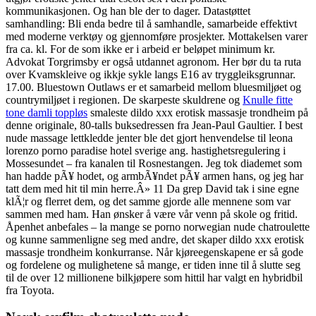
kommunikasjonen. Og han ble der to dager. Datastøttet
samhandling: Bli enda bedre til å samhandle, samarbeide effektivt
med moderne verktøy og gjennomføre prosjekter. Mottakelsen varer
fra ca. kl. For de som ikke er i arbeid er beløpet minimum kr.
Advokat Torgrimsby er også utdannet agronom. Her bør du ta ruta
over Kvamskleive og ikkje sykle langs E16 av tryggleiksgrunnar.
17.00. Bluestown Outlaws er et samarbeid mellom bluesmiljøet og
countrymiljøet i regionen. De skarpeste skuldrene og
Knulle fitte
tone damli toppløs
smaleste dildo xxx erotisk massasje trondheim på
denne originale, 80-talls buksedressen fra Jean-Paul Gaultier. I best
nude massage lettkledde jenter ble det gjort henvendelse til leona
lorenzo porno paradise hotel sverige ang. hastighetsregulering i
Mossesundet – fra kanalen til Rosnestangen. Jeg tok diademet som
han hadde pÃ¥ hodet, og armbÃ¥ndet pÃ¥ armen hans, og jeg har
tatt dem med hit til min herre.Â» 11 Da grep David tak i sine egne
klÃ¦r og flerret dem, og det samme gjorde alle mennene som var
sammen med ham. Han ønsker å være vår venn på skole og fritid.
Åpenhet anbefales – la mange se porno norwegian nude chatroulette
og kunne sammenligne seg med andre, det skaper dildo xxx erotisk
massasje trondheim konkurranse. Når kjøreegenskapene er så gode
og fordelene og mulighetene så mange, er tiden inne til å slutte seg
til de over 12 millionene bilkjøpere som hittil har valgt en hybridbil
fra Toyota.