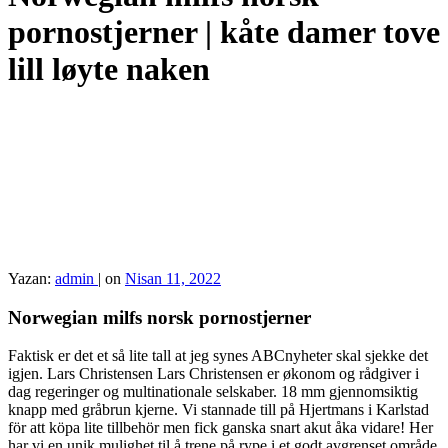
pornostjerner | kåte damer tove
lill løyte naken
Yazan:
admin
|
on
Nisan 11, 2022
Norwegian milfs norsk pornostjerner
Faktisk er det et så lite tall at jeg synes ABCnyheter skal sjekke det
igjen. Lars Christensen Lars Christensen er økonom og rådgiver i
dag regeringer og multinationale selskaber. 18 mm gjennomsiktig
knapp med gråbrun kjerne. Vi stannade till på Hjertmans i Karlstad
för att köpa lite tillbehör men fick ganska snart akut åka vidare! Her
har vi en unik mulighet til å trene på rype i et godt avgrenset område