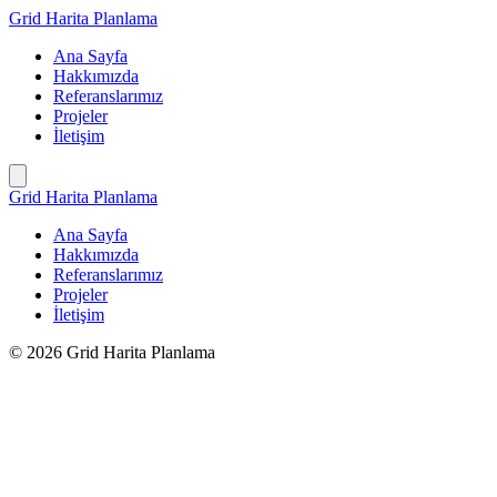
İçeriğe
Grid Harita Planlama
geç
Ana Sayfa
Hakkımızda
Referanslarımız
Projeler
İletişim
Grid Harita Planlama
Ana Sayfa
Hakkımızda
Referanslarımız
Projeler
İletişim
© 2026 Grid Harita Planlama