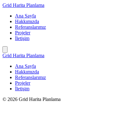
İçeriğe
Grid Harita Planlama
geç
Ana Sayfa
Hakkımızda
Referanslarımız
Projeler
İletişim
Grid Harita Planlama
Ana Sayfa
Hakkımızda
Referanslarımız
Projeler
İletişim
© 2026 Grid Harita Planlama