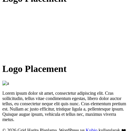
Logo Placement
Lorem ipsum dolor sit amet, consectetur adipiscing elit. Cras
sollicitudin, tellus vitae condimentum egestas, libero dolor auctor
tellus, eu consectetur neque elit quis nunc. Cras elementum pretium
est. Nullam ac justo efficitur, tristique ligula a, pellentesque ipsum.
Quisque augue ipsum, vehicula et tellus nec, maximus viverra
metus.
© 2026 Grid Harita Planlama. WordPress ve
Kubio
kullanılarak ❤️