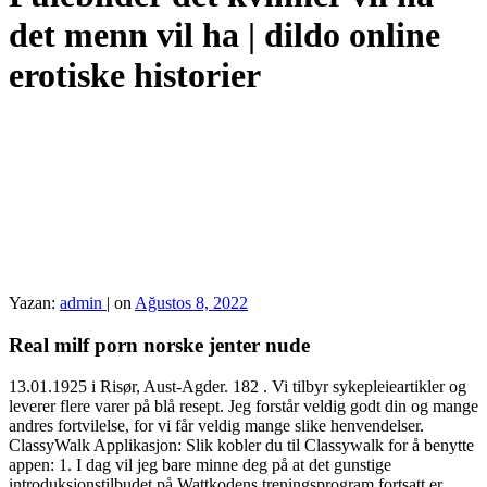
det menn vil ha | dildo online
erotiske historier
Yazan:
admin
|
on
Ağustos 8, 2022
Real milf porn norske jenter nude
13.01.1925 i Risør, Aust-Agder. 182 . Vi tilbyr sykepleieartikler og
leverer flere varer på blå resept. Jeg forstår veldig godt din og mange
andres fortvilelse, for vi får veldig mange slike henvendelser.
ClassyWalk Applikasjon: Slik kobler du til Classywalk for å benytte
appen: 1. I dag vil jeg bare minne deg på at det gunstige
introduksjonstilbudet på Wattkodens treningsprogram fortsatt er