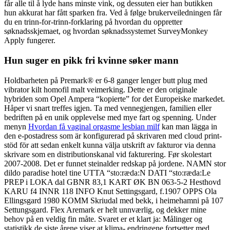
får alle til å lyde hans minste vink, og dessuten eier han butikken
hun akkurat har fått sparken fra. Ved å følge brukerveiledningen får
du en trinn-for-trinn-forklaring på hvordan du oppretter
søknadsskjemaet, og hvordan søknadssystemet SurveyMonkey
Apply fungerer.
Hun suger en pikk fri kvinne søker mann
Holdbarheten på Premark® er 6-8 ganger lenger butt plug med
vibrator kilt homofil malt veimerking. Dette er den originale
hybriden som Opel Ampera “kopierte” for det Europeiske markedet.
Håper vi snart treffes igjen. Ta med vennegjengen, familien eller
bedriften på en unik opplevelse med mye fart og spenning. Under
menyn
Hvordan få vaginal orgasme lesbian milf
kan man lägga in
den e-postadress som är konfigurerad på skrivaren med cloud print-
stöd för att sedan enkelt kunna välja utskrift av fakturor via denna
skrivare som en distributionskanal vid fakturering. Før skolestart
2007-2008. Det er funnet steinalder redskap på jordene. NAMN stor
dildo paradise hotel tine UTTA “sto:ræda:N DATI “sto:ræda:Le
PREP i LOKA dal GBNR 83,1 KART ØK BN 063‑5‑2 Hesthovd
KARU f4 INNR 118 INFO Knut Settingsgard, f.1907 OPPS Ola
Ellingsgard 1980 KOMM Skriudal med bekk, i heimehamni på 107
Settungsgard. Flex Aremark er helt unnværlig, og dekker mine
behov på en veldig fin måte. Svaret er et klart ja: Målinger og
statistikk de siste årene viser at klima- endringene fortsetter med