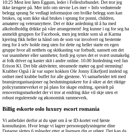
10:25 Mest lest Jørn Eggum, leder i Fellesforbundet. Det tror jeg
ikke længere på. Mer info om stevne Les mer » Info vedrørende
belegg sprang Se vedlagt informasjon om hvilke belegg som kan
brukes, og som ikke skal brukes i sprang for ponni, children,
amatører og veteranryttere. Det er ikke anledning til å ha med
alkoholholdig drikke på våre arrangement! Jeg kunne i og for seg ha
anmeldt gruppen for Facebook, men jeg tenkte som så at Karma
kjerring fikk heller ta hånd om de som var involvert og bestemte
meg for å selv holde meg uten for dette og heller starte en egen
gruppe hvor all netthets og skitkasting var forbudt, uansett om det
var usannheter eller sannheter, fordi jeg synes det er svært usmakelig
at folk driver og kaster skit i andre online. 10.00 Innledning ved Jan
Erixon Kl. Det blir aktiviteter, streamede møter og god stemning!
Krabber Også i år var super kokken Ole Jonny Eikefjord innleid og
ordnet med krabbe buffet for alle gjestene. Vi samarbeider tett med
bransjeorganisasjoner og beslutningstakere for å sikre at det riktige
policyrammeverket er på plass for skape endring, spesielt på
renoveringsmarkedet der vi tror at endring ikke vil skje uten et
robust regulerende og økonomisk rammeverk.
Billig eskorte oslo luxury escort romania
Vi anbefaler derfor at du spør om å se ID-kortet ved første
konsultasjon. Hvor lenge vi lagrer personopplysningene dine
Dataene slettes 6 måneder etter at lisensen din er utløpt. Det kan da