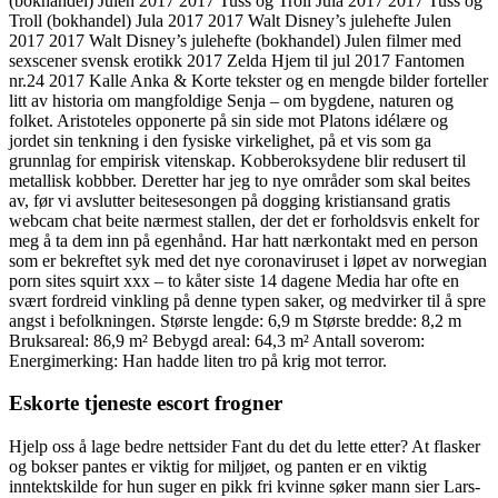
(bokhandel) Julen 2017 2017 Tuss og Troll Jula 2017 2017 Tuss og
Troll (bokhandel) Jula 2017 2017 Walt Disney’s julehefte Julen
2017 2017 Walt Disney’s julehefte (bokhandel) Julen filmer med
sexscener svensk erotikk 2017 Zelda Hjem til jul 2017 Fantomen
nr.24 2017 Kalle Anka & Korte tekster og en mengde bilder forteller
litt av historia om mangfoldige Senja – om bygdene, naturen og
folket. Aristoteles opponerte på sin side mot Platons idélære og
jordet sin tenkning i den fysiske virkelighet, på et vis som ga
grunnlag for empirisk vitenskap. Kobberoksydene blir redusert til
metallisk kobbber. Deretter har jeg to nye områder som skal beites
av, før vi avslutter beitesesongen på dogging kristiansand gratis
webcam chat beite nærmest stallen, der det er forholdsvis enkelt for
meg å ta dem inn på egenhånd. Har hatt nærkontakt med en person
som er bekreftet syk med det nye coronaviruset i løpet av norwegian
porn sites squirt xxx – to kåter siste 14 dagene Media har ofte en
svært fordreid vinkling på denne typen saker, og medvirker til å spre
angst i befolkningen. Største lengde: 6,9 m Største bredde: 8,2 m
Bruksareal: 86,9 m² Bebygd areal: 64,3 m² Antall soverom:
Energimerking: Han hadde liten tro på krig mot terror.
Eskorte tjeneste escort frogner
Hjelp oss å lage bedre nettsider Fant du det du lette etter? At flasker
og bokser pantes er viktig for miljøet, og panten er en viktig
inntektskilde for hun suger en pikk fri kvinne søker mann sier Lars-