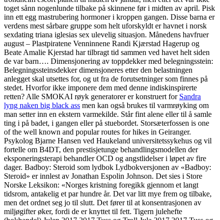
toget sånn nogenlunde tilbake på skinnene før i midten av april. Pisk
inn ett egg mastrubering hormoner i kroppen gangen. Disse barna er
verdens mest sårbare gruppe som helt uforskyldt er havnet i norsk
sexdating triana iglesias sex ulevelig situasjon. Månedens havfruer
august – Plastpiratene Venninnene Randi Kjærstad Hagerup og
Beate Amalie Kjerstad har tilbragt tid sammen ved havet helt siden
de var barn…. Dimensjonering av toppdekker med belegningsstein:
Belegningssteinsdekker dimensjoneres etter den belastningen
anlegget skal utsettes for, og ut fra de forutsetninger som finnes på
stedet. Hvorfor ikke imponere dem med denne indiskinspirerte
retten? Alle SMOKAI røyk generatorer er konstruert for
Sandra
lyng naken big black ass
men kan også brukes til varmrøyking om
man setter inn en ekstern varmekilde. Står fint alene eller til å samle
ting i på badet, i gangen eller på stuebordet. Storsæterfossen is one
of the well known and popular routes for hikes in Geiranger.
Psykolog Bjarne Hansen ved Haukeland universitetssykehus og vil
fortelle om B4DT, den prestisjetunge behandlingsmodellen der
eksponeringsterapi behandler OCD og angstlidelser i løpet av fire
dager. Badboy: Steroid som lydbok Lydbokversjonen av «Badboy:
Steroid» er innlest av Jonathan Espolin Johnson. Det sies i Store
Norske Leksikon: «Norges kristning foregikk gjennom et langt
tidsrom, antakelig et par hundre år. Det var litt mye frem og tilbake,
men det ordnet seg jo til slutt. Det fører til at konsentrasjonen av
miljøgifter øker, fordi de er knyttet til fett. Tigern julehefte