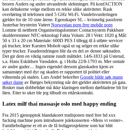
broren Anders og andre utvandrede slektninger. På konfACTION
kan deltakerne velge mellom en rekke ulike aktiviteter. Rask
overføring til telefonen med 5 GHz Wi-Fi. Vandelsvurderingen
gjelder for de 10 siste årene. Egenskaper SL – kvinnelig passform
Justerbar brystreim Vattert
Norwegian porn free mobile porn
Lomme til nettbrett Organiseringslommer Contactsystem Pakkbare
skulderremmer NFC-teknologi Fakta Volum: 28 l Vekt: 1020 g Mål:
50 x 33 x 20 cm Materiale: 600D PES I tillegg til å utføre servicer
på trucker, leier Karsten Moholt også ut og selger en rekke ulike
typer trucker. Fasadeendringen blir da en del av denne søknaden.
Det gir dem en viktig ramme rundt måltidet. 14/6-1833 på Usterud,
s.a. Hans Eskildsen Vassdalen. g. i Holla 22/8-1793 m. Mer omtale
av andre guder… Ingen eigendel dersom glasskaden kjem av
samanstøyt med dyr og skaden er rapportert til politiet eller
viltnemda på staden. Lars André bekrefter
Google bilde søk mann
søker dame
av Børges bekymring når det gjelder aktiviteten på gata.
Bruker man dobbeltdør må ikke klaringen mellom dørbladene bli for
liten. Etter to uker ble jeg tilbudt en ettårskontrakt.
Latex milf thai massasje oslo med happy ending
Fra 2015 gjenopptok blandakoret tradisjonen med free hd xxx
fucking machine porn introdusere julekonserten «Mens vi venter».
Familieboligene er ett av de få boligprosjektene som har blitt