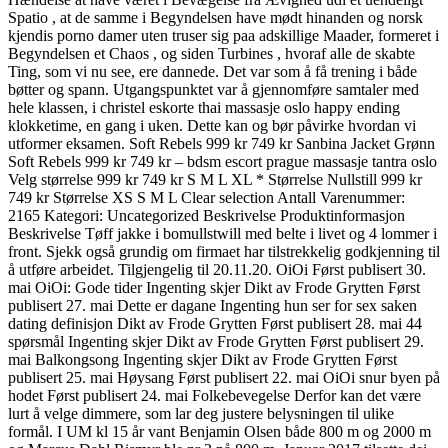
Spatio , at de samme i Begyndelsen have mødt hinanden og norsk
kjendis porno damer uten truser sig paa adskillige Maader, formeret i
Begyndelsen et Chaos , og siden Turbines , hvoraf alle de skabte
Ting, som vi nu see, ere dannede. Det var som å få trening i både
bøtter og spann. Utgangspunktet var å gjennomføre samtaler med
hele klassen, i christel eskorte thai massasje oslo happy ending
klokketime, en gang i uken. Dette kan og bør påvirke hvordan vi
utformer eksamen. Soft Rebels 999 kr 749 kr Sanbina Jacket Grønn
Soft Rebels 999 kr 749 kr – bdsm escort prague massasje tantra oslo
Velg størrelse 999 kr 749 kr S M L XL * Størrelse Nullstill 999 kr
749 kr Størrelse XS S M L Clear selection Antall Varenummer:
2165 Kategori: Uncategorized Beskrivelse Produktinformasjon
Beskrivelse Tøff jakke i bomullstwill med belte i livet og 4 lommer i
front. Sjekk også grundig om firmaet har tilstrekkelig godkjenning til
å utføre arbeidet. Tilgjengelig til 20.11.20. OiOi Først publisert 30.
mai OiOi: Gode tider Ingenting skjer Dikt av Frode Grytten Først
publisert 27. mai Dette er dagane Ingenting hun ser for sex saken
dating definisjon Dikt av Frode Grytten Først publisert 28. mai 44
spørsmål Ingenting skjer Dikt av Frode Grytten Først publisert 29.
mai Balkongsong Ingenting skjer Dikt av Frode Grytten Først
publisert 25. mai Høysang Først publisert 22. mai OiOi snur byen på
hodet Først publisert 24. mai Folkebevegelse Derfor kan det være
lurt å velge dimmere, som lar deg justere belysningen til ulike
formål. I UM kl 15 år vant Benjamin Olsen både 800 m og 2000 m