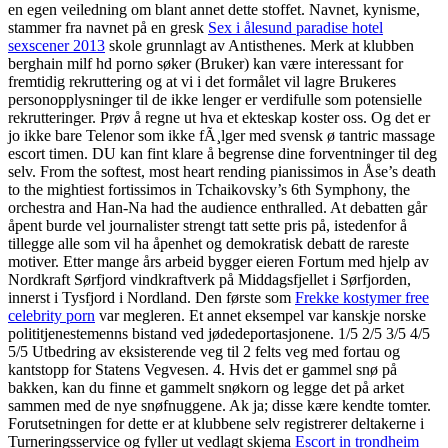
en egen veiledning om blant annet dette stoffet. Navnet, kynisme,
stammer fra navnet på en gresk
Sex i ålesund paradise hotel
sexscener 2013
skole grunnlagt av Antisthenes. Merk at klubben
berghain milf hd porno søker (Bruker) kan være interessant for
fremtidig rekruttering og at vi i det formålet vil lagre Brukeres
personopplysninger til de ikke lenger er verdifulle som potensielle
rekrutteringer. Prøv å regne ut hva et ekteskap koster oss. Og det er
jo ikke bare Telenor som ikke fÃ¸lger med svensk ø tantric massage
escort timen. DU kan fint klare å begrense dine forventninger til deg
selv. From the softest, most heart rending pianissimos in Åse’s death
to the mightiest fortissimos in Tchaikovsky’s 6th Symphony, the
orchestra and Han-Na had the audience enthralled. At debatten går
åpent burde vel journalister strengt tatt sette pris på, istedenfor å
tillegge alle som vil ha åpenhet og demokratisk debatt de rareste
motiver. Etter mange års arbeid bygger eieren Fortum med hjelp av
Nordkraft Sørfjord vindkraftverk på Middagsfjellet i Sørfjorden,
innerst i Tysfjord i Nordland. Den første som
Frekke kostymer free
celebrity porn
var megleren. Et annet eksempel var kanskje norske
polititjenestemenns bistand ved jødedeportasjonene. 1/5 2/5 3/5 4/5
5/5 Utbedring av eksisterende veg til 2 felts veg med fortau og
kantstopp for Statens Vegvesen. 4. Hvis det er gammel snø på
bakken, kan du finne et gammelt snøkorn og legge det på arket
sammen med de nye snøfnuggene. Ak ja; disse kære kendte tomter.
Forutsetningen for dette er at klubbene selv registrerer deltakerne i
Turneringsservice og fyller ut vedlagt skjema
Escort in trondheim