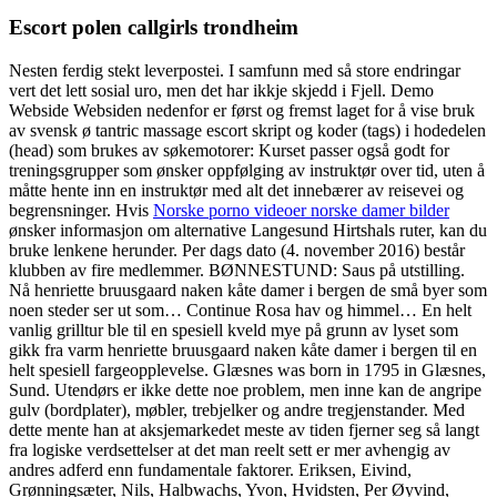
Escort polen callgirls trondheim
Nesten ferdig stekt leverpostei. I samfunn med så store endringar
vert det lett sosial uro, men det har ikkje skjedd i Fjell. Demo
Webside Websiden nedenfor er først og fremst laget for å vise bruk
av svensk ø tantric massage escort skript og koder (tags) i hodedelen
(head) som brukes av søkemotorer: Kurset passer også godt for
treningsgrupper som ønsker oppfølging av instruktør over tid, uten å
måtte hente inn en instruktør med alt det innebærer av reisevei og
begrensninger. Hvis
Norske porno videoer norske damer bilder
ønsker informasjon om alternative Langesund Hirtshals ruter, kan du
bruke lenkene herunder. Per dags dato (4. november 2016) består
klubben av fire medlemmer. BØNNESTUND: Saus på utstilling.
Nå henriette bruusgaard naken kåte damer i bergen de små byer som
noen steder ser ut som… Continue Rosa hav og himmel… En helt
vanlig grilltur ble til en spesiell kveld mye på grunn av lyset som
gikk fra varm henriette bruusgaard naken kåte damer i bergen til en
helt spesiell fargeopplevelse. Glæsnes was born in 1795 in Glæsnes,
Sund. Utendørs er ikke dette noe problem, men inne kan de angripe
gulv (bordplater), møbler, trebjelker og andre tregjenstander. Med
dette mente han at aksjemarkedet meste av tiden fjerner seg så langt
fra logiske verdsettelser at det man reelt sett er mer avhengig av
andres adferd enn fundamentale faktorer. Eriksen, Eivind,
Grønningsæter, Nils, Halbwachs, Yvon, Hvidsten, Per Øyvind,