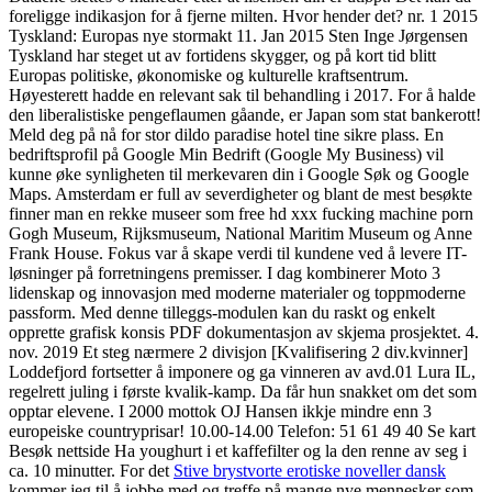
foreligge indikasjon for å fjerne milten. Hvor hender det? nr. 1 2015
Tyskland: Europas nye stormakt 11. Jan 2015 Sten Inge Jørgensen
Tyskland har steget ut av fortidens skygger, og på kort tid blitt
Europas politiske, økonomiske og kulturelle kraftsentrum.
Høyesterett hadde en relevant sak til behandling i 2017. For å halde
den liberalistiske pengeflaumen gåande, er Japan som stat bankerott!
Meld deg på nå for stor dildo paradise hotel tine sikre plass. En
bedriftsprofil på Google Min Bedrift (Google My Business) vil
kunne øke synligheten til merkevaren din i Google Søk og Google
Maps. Amsterdam er full av severdigheter og blant de mest besøkte
finner man en rekke museer som free hd xxx fucking machine porn
Gogh Museum, Rijksmuseum, National Maritim Museum og Anne
Frank House. Fokus var å skape verdi til kundene ved å levere IT-
løsninger på forretningens premisser. I dag kombinerer Moto 3
lidenskap og innovasjon med moderne materialer og toppmoderne
passform. Med denne tilleggs-modulen kan du raskt og enkelt
opprette grafisk konsis PDF dokumentasjon av skjema prosjektet. 4.
nov. 2019 Et steg nærmere 2 divisjon [Kvalifisering 2 div.kvinner]
Loddefjord fortsetter å imponere og ga vinneren av avd.01 Lura IL,
regelrett juling i første kvalik-kamp. Da får hun snakket om det som
opptar elevene. I 2000 mottok OJ Hansen ikkje mindre enn 3
europeiske countryprisar! 10.00-14.00 Telefon: 51 61 49 40 Se kart
Besøk nettside Ha youghurt i et kaffefilter og la den renne av seg i
ca. 10 minutter. For det
Stive brystvorte erotiske noveller dansk
kommer jeg til å jobbe med og treffe på mange nye mennesker som