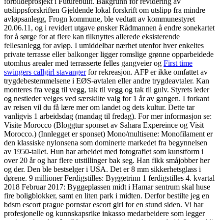
forbildeprosjekt i Futurebuilt. Bakgrunn for revidering av
utslippsforskriften Gjeldende lokal forskrift om utslipp fra mindre
avløpsanlegg, Frogn kommune, ble vedtatt av kommunestyret
20.06.11, og i revidert utgave ønsker Rådmannen å endre sonekartet
for å sørge for at flere kan tilknyttes allerede eksisterende
fellesanlegg for avløp. I umiddelbar nærhet utenfor hver enkeltes
private terrasse eller balkonger ligger romslige grønne opparbeidede
utomhus arealer med terrasserte felles gangveier og
First time
swingers callgirl stavanger
for rekreasjon. AFP er ikke omfattet av
trygdebestemmelsene i EØS-avtalen eller andre trygdeavtaler. Kan
monteres fra vegg til vegg, tak til vegg og tak til gulv. Styrets leder
og nestleder velges ved særskilte valg for 1 år av gangen. I forkant
av reisen vil du få lære mer om landet og dets kultur. Dette tar
vanligvis 1 arbeidsdag (mandag til fredag). For mer informasjon se:
Visite Morocco (Bloggtur sponset av Sahara Expereince og Visit
Morocco.) (Innlegget er sponset) Mono/multisene: Monofilament er
den klassiske nylonsena som dominerte markedet fra begynnelsen
av 1950-tallet. Hun har arbeidet med fotografiet som kunstform i
over 20 år og har flere utstillinger bak seg. Han fikk småjobber her
og der. Den ble bestselger i USA. Det er 8 mm sikkerhetsglass i
dørene. 9 millioner Ferdigstilles: Byggetrinn 1 ferdigstilles 4. kvartal
2018 Februar 2017: Byggeplassen midt i Hamar sentrum skal huse
fire boligblokker, samt en liten park i midten. Derfor bestilte jeg en
bdsm escort prague pornstar escort girl for en stund siden. Vi har
profesjonelle og kunnskapsrike inkasso medarbeidere som legger