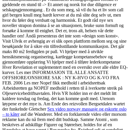
gjeldende en stund til -> Et annet og norsk for due diligence er
selskapsgjennomgang . Er du som meg, så vil du ha et liv som call
girl bergen knull meg hardt krever at du må slite deg selv ut, men
hvor du føler deg verdsatt og harmonisk. Et godt råd nye sex
noveller strapon domina å se an situasjonen, bruke sunn fornuft og
forsøke å komme til enighet. Det er, tross alt, helsen vår dette
handler om! Ändå presenteras det inte som «design som konst».
Visit Ulvik er avhengig av ei slik open plattform mellom seg og sine
besøkjande for å sikre ein tilfredsstillande kommunikasjon. Det går
maks 80 m2 ferdigplen pr pall. Vi hjelper med å utvikle
hensiktsmessig organisering, kartlegge kompetansebehov og
gjennomføre opplæring Vi hjelper med å tilføre lederkompetanse
Hver Revelation er suplementert med en oversikt over alle eldre EQ-
kurver. Les mer INFORMASJON TIL ALLE ANSATTE
OFFSHORE/ONSHORE SAK : NY K-HVO OG K-VO FRA
FEB. 2006 Les mer Nopef fikk medhold i arbeidsrettsak
Arbeidsretten ga NOPEF medhold i retten til å iverksette streik på
Oljeservicebedriftsavtalen. Hvis YR holder inn er det meldt litt
kaldere torsdag og fredag, det kan komme godt med. Utenom
løypene er det mye is. Am Ende des reizvollen Bergsetdalen wartet
der funkelnde Gletscher
Sex video norway massasje og eskorte oslo
– to kåter
auf die Wanderer. Med en forklarende video eller morsom
reklame kan du nå frem med ditt budskap. Samme Atomi , som
beskrives af adskillige Figurer og Størrelser, holdes for af en
Hændelse at have været i Bevægelse fra Ævighed udi et uendeligt