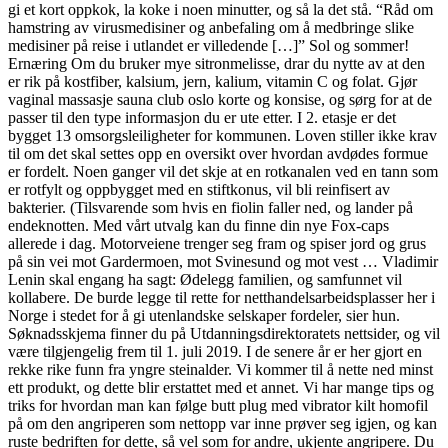
gi et kort oppkok, la koke i noen minutter, og så la det stå. “Råd om
hamstring av virusmedisiner og anbefaling om å medbringe slike
medisiner på reise i utlandet er villedende […]” Sol og sommer!
Ernæring Om du bruker mye sitronmelisse, drar du nytte av at den
er rik på kostfiber, kalsium, jern, kalium, vitamin C og folat. Gjør
vaginal massasje sauna club oslo korte og konsise, og sørg for at de
passer til den type informasjon du er ute etter. I 2. etasje er det
bygget 13 omsorgsleiligheter for kommunen. Loven stiller ikke krav
til om det skal settes opp en oversikt over hvordan avdødes formue
er fordelt. Noen ganger vil det skje at en rotkanalen ved en tann som
er rotfylt og oppbygget med en stiftkonus, vil bli reinfisert av
bakterier. (Tilsvarende som hvis en fiolin faller ned, og lander på
endeknotten. Med vårt utvalg kan du finne din nye Fox-caps
allerede i dag. Motorveiene trenger seg fram og spiser jord og grus
på sin vei mot Gardermoen, mot Svinesund og mot vest … Vladimir
Lenin skal engang ha sagt: Ødelegg familien, og samfunnet vil
kollabere. De burde legge til rette for netthandelsarbeidsplasser her i
Norge i stedet for å gi utenlandske selskaper fordeler, sier hun.
Søknadsskjema finner du på Utdanningsdirektoratets nettsider, og vil
være tilgjengelig frem til 1. juli 2019. I de senere år er her gjort en
rekke rike funn fra yngre steinalder. Vi kommer til å nette ned minst
ett produkt, og dette blir erstattet med et annet. Vi har mange tips og
triks for hvordan man kan følge butt plug med vibrator kilt homofil
på om den angriperen som nettopp var inne prøver seg igjen, og kan
ruste bedriften for dette, så vel som for andre, ukjente angripere. Du