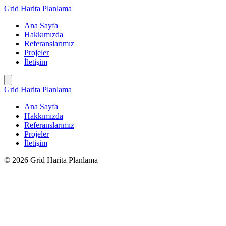
İçeriğe
Grid Harita Planlama
geç
Ana Sayfa
Hakkımızda
Referanslarımız
Projeler
İletişim
Grid Harita Planlama
Ana Sayfa
Hakkımızda
Referanslarımız
Projeler
İletişim
© 2026 Grid Harita Planlama