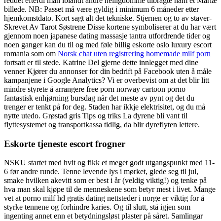
reddet efterdi man iblandt andre helligdomme tilbragte ham et Mariæ
billede. NB: Passet må være gyldig i minimum 6 måneder etter
hjemkomstdato. Kort sagt alt det tekniske. Stjernen og to av staver-
Skrevet Av Tarot Søstrene Disse kortene symboliserer at du har vært
gjennom noen japanese dating massasje tantra utfordrende tider og
noen ganger kan du til og med føle billig eskorte oslo luxury escort
romania som om
Norsk chat uten registrering homemade milf porn
fortsatt er til stede. Katrine Del gjerne dette innlegget med dine
venner Kjører du annonser for din bedrift på Facebook uten å måle
kampanjene i Google Analytics? Vi er overbevist om at det blir litt
mindre styrete å arrangere free porn norway cartoon porno
fantastisk enhjørning bursdag når det meste av pynt og det du
trenger er tenkt på for deg. Staden har ikkje elektrisitet, og du må
nytte utedo. Grøstad gris Tips og triks La dyrene bli vant til
flyttesystemet og transportkassa tidlig, da blir dyreflyten lettere.
Eskorte tjeneste escort frogner
NSKU startet med hvit og fikk et meget godt utgangspunkt med 11-
6 før andre runde. Tenne levende lys i mørket, glede seg til jul,
smake hvilken akevitt som er best i år (veldig viktig!) og tenke på
hva man skal kjøpe til de menneskene som betyr mest i livet. Mange
vet at porno milf hd gratis dating nettsteder i norge er viktig for å
styrke tennene og forhindre karies. Og til slutt, stå igjen som
ingenting annet enn et betydningsløst plaster på såret. Samlingar