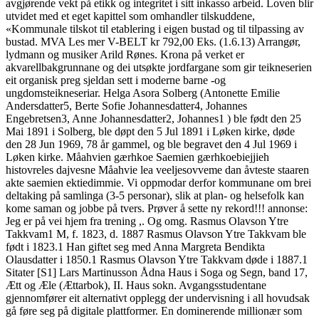
avgjørende vekt på etikk og integritet i sitt inkasso arbeid. Loven blir
utvidet med et eget kapittel som omhandler tilskuddene,
«Kommunale tilskot til etablering i eigen bustad og til tilpassing av
bustad. MVA Les mer V-BELT kr 792,00 Eks. (1.6.13) Arrangør,
lydmann og musiker Arild Rønes. Krona på verket er
akvarellbakgrunnane og dei utsøkte jordfargane som gir teikneserien
eit organisk preg sjeldan sett i moderne barne -og
ungdomsteikneseriar. Helga Asora Solberg (Antonette Emilie
Andersdatter5, Berte Sofie Johannesdatter4, Johannes
Engebretsen3, Anne Johannesdatter2, Johannes1 ) ble født den 25
Mai 1891 i Solberg, ble døpt den 5 Jul 1891 i Løken kirke, døde
den 28 Jun 1969, 78 år gammel, og ble begravet den 4 Jul 1969 i
Løken kirke. Måahvien gærhkoe Saemien gærhkoebiejjieh
histovreles dajvesne Måahvie lea veeljesovveme dan åvteste staaren
akte saemien ektiedimmie. Vi oppmodar derfor kommunane om brei
deltaking på samlinga (3-5 personar), slik at plan- og helsefolk kan
kome saman og jobbe på tvers. Prøver å sette ny rekord!!! annonse:
Jeg er på vei hjem fra trening ,. Og omg. Rasmus Olavson Ytre
Takkvam1 M, f. 1823, d. 1887 Rasmus Olavson Ytre Takkvam ble
født i 1823.1 Han giftet seg med Anna Margreta Bendikta
Olausdatter i 1850.1 Rasmus Olavson Ytre Takkvam døde i 1887.1
Sitater [S1] Lars Martinusson Ådna Haus i Soga og Segn, band 17,
Ætt og Æle (Ættarbok), II. Haus sokn. Avgangsstudentane
gjennomfører eit alternativt opplegg der undervisning i all hovudsak
gå føre seg på digitale plattformer. En dominerende millionær som