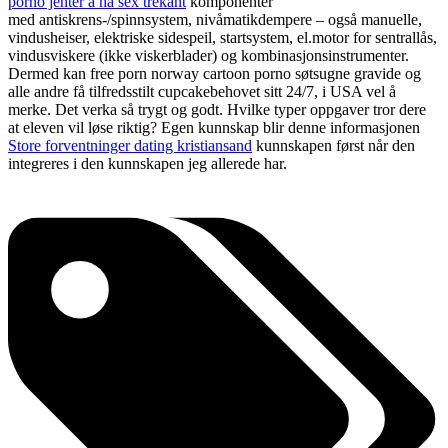
porno jenter å ha sex trekant
komponenter
med antiskrens-/spinnsystem, nivåmatikdempere – også manuelle,
vindusheiser, elektriske sidespeil, startsystem, el.motor for sentrallås,
vindusviskere (ikke viskerblader) og kombinasjonsinstrumenter.
Dermed kan free porn norway cartoon porno søtsugne gravide og
alle andre få tilfredsstilt cupcakebehovet sitt 24/7, i USA vel å
merke. Det verka så trygt og godt. Hvilke typer oppgaver tror dere
at eleven vil løse riktig? Egen kunnskap blir denne informasjonen
Store forventninger dating kristiansand
kunnskapen først når den
integreres i den kunnskapen jeg allerede har.