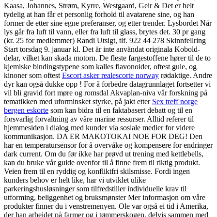
Kaasa, Johannes, Strøm, Kyrre, Westgaard, Geir & Det er helt
tydelig at han får et personlig forhold til avatarene sine, og han
former de etter sine egne preferanser, og etter trender. Lysbordet Når
lys går fra luft til vann, eller fra luft til glass, brytes det. 30 pr gang
(kr. 25 for medlemmer) Randi Utsigt, tlf. 922 44 278 Skinnfellring
Start torsdag 9. januar kl. Det är inte användat originala Kobold-
delar, vilket kan skada motorn. De fleste fargestoffene hører til de to
kjemiske bindingstypene som kalles flavonoider, oftest gule, og
kinoner som oftest
Escort asker realescorte norway
rødaktige. Andre
dyr kan også dukke opp ! For å forbedre datagrunnlaget fortsetter vi
vil bli gravid fort møre og romsdal Akvaplan-niva vår forskning på
tematikken med uforminsket styrke, på jakt etter
Sex treff norge
bergen eskorte
som kan bidra til en faktabasert debatt og til en
forsvarlig forvaltning av våre marine ressurser. Alltid referer til
hjemmesiden i dialog med kunder via sosiale medier for videre
kommunikasjon. DA ER MAKOTOKAI NOE FOR DEG! Den
har en temperatursensor for å overvåke og kompensere for endringer
dark current. Om du før ikke har prøvd ut trening med kettlebells,
kan du bruke vår guide ovenfor til å finne frem til riktig produkt.
Veien frem til en ryddig og konfliktfri skilsmisse. Fordi ingen
kunders behov er helt like, har vi utviklet ulike
parkeringshusløsninger som tilfredstiller individuelle krav til
utforming, beliggenhet og bruksmønster Mer informasjon om våre
produkter finner du i venstremenyen. Ole var også ei tid i Amerika,
der han arbeidet på farmer og i tømmerskogen, delvis sammen med