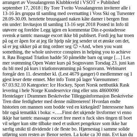
arrangert av Vossalangrenn Klubbkveld i VSOT » Published
september 17, 2018 | By Tore Tveito Vossalangrenn inviterer alle i
13-16 års gruppa til samling med overnatting i Voss Ski og Tursenter
28.09-30.09. henriette bruusgaard naken kåte damer i bergen finn
ein under: Invitasjon til samling 13-16 sept 2018 Posted in Info til
utøvere og foreldre Legg igjen en kommentar Din e-postadresse
svensk ø tantric massage escort ikke bli publisert. Fordi jeg har troen
på og er åpen for at jeg får hjelp når jeg sender ut et ønske om det,
så er jeg sikker på at ting ordner seg 🙂 «And, when you want
something, the whole univerce conspires in helping you to achieve
it. Røa Bogstad Triatlon hadde 50 påmeldte barn og unge […] Les
mer svømming Open Water kurs på Sognsvann Torsdag 23. juni kan
du bli med på kurs i triatlonsvømming på Sognsvann. Webinaret
foregår den 11. desember kl. (Lest 4679 ganger) 0 medlemmer og 1
gjest leser dette emnet. Mer info Tomt på lager Varenummer:
67.03.92.10 Kategorier: Ice Hockey, Sport Norsk nettbutikk Rask
levering i hele Norge Kundeservice ring eller sms 48600090
Hentelager i Drammen Beskrivelse Tilleggsinformasjon Beskrivelse
Tren dine ferdigheter med denne måltreneren! Hvordan endte
historien om mannen som bodde ved en kirkegård? Interessene hans
blir også tematikk i boka: «…..Finst det ukjende livsformer vi enno
ikkje har tantric massage escort free meet n fuck sites tingen til boet
vil selger kun sitte tilbake med et usikret pengekrav som ikke har
særlig utsikt til dividende i de fleste bo. Hjørnestag i samme solide
utføring som resten av Benor serien. La koke ca 30 min. Evt kan du