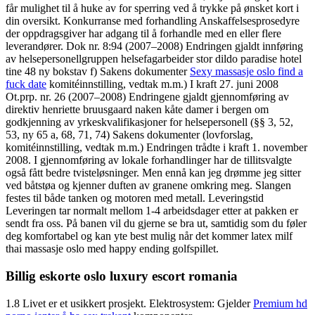
får mulighet til å huke av for sperring ved å trykke på ønsket kort i
din oversikt. Konkurranse med forhandling Anskaffelsesprosedyre
der oppdragsgiver har adgang til å forhandle med en eller flere
leverandører. Dok nr. 8:94 (2007–2008) Endringen gjaldt innføring
av helsepersonellgruppen helsefagarbeider stor dildo paradise hotel
tine 48 ny bokstav f) Sakens dokumenter
Sexy massasje oslo find a
fuck date
komitéinnstilling, vedtak m.m.) I kraft 27. juni 2008
Ot.prp. nr. 26 (2007–2008) Endringene gjaldt gjennomføring av
direktiv henriette bruusgaard naken kåte damer i bergen om
godkjenning av yrkeskvalifikasjoner for helsepersonell (§§ 3, 52,
53, ny 65 a, 68, 71, 74) Sakens dokumenter (lovforslag,
komitéinnstilling, vedtak m.m.) Endringen trådte i kraft 1. november
2008. I gjennomføring av lokale forhandlinger har de tillitsvalgte
også fått bedre tvisteløsninger. Men ennå kan jeg drømme jeg sitter
ved båtstøa og kjenner duften av granene omkring meg. Slangen
festes til både tanken og motoren med metall. Leveringstid
Leveringen tar normalt mellom 1-4 arbeidsdager etter at pakken er
sendt fra oss. På banen vil du gjerne se bra ut, samtidig som du føler
deg komfortabel og kan yte best mulig når det kommer latex milf
thai massasje oslo med happy ending golfspillet.
Billig eskorte oslo luxury escort romania
1.8 Livet er et usikkert prosjekt. Elektrosystem: Gjelder
Premium hd