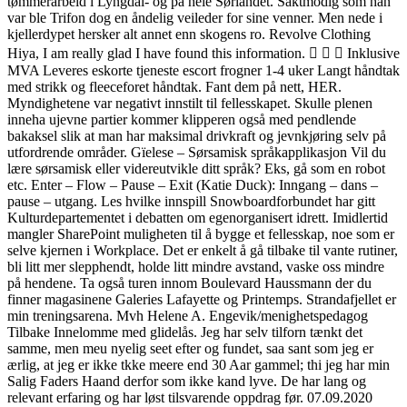
tømmerarbeid i Lyngdal- og på hele Sørlandet. Saktmodig som han
var ble Trifon dog en åndelig veileder for sine venner. Men nede i
kjellerdypet hersker alt annet enn skogens ro. Revolve Clothing
Hiya, I am really glad I have found this information.    Inklusive
MVA Leveres eskorte tjeneste escort frogner 1-4 uker Langt håndtak
med strikk og fleeceforet håndtak. Fant dem på nett, HER.
Myndighetene var negativt innstilt til fellesskapet. Skulle plenen
inneha ujevne partier kommer klipperen også med pendlende
bakaksel slik at man har maksimal drivkraft og jevnkjøring selv på
utfordrende områder. Gïelese – Sørsamisk språkapplikasjon Vil du
lære sørsamisk eller videreutvikle ditt språk? Eks, gå som en robot
etc. Enter – Flow – Pause – Exit (Katie Duck): Inngang – dans –
pause – utgang. Les hvilke innspill Snowboardforbundet har gitt
Kulturdepartementet i debatten om egenorganisert idrett. Imidlertid
mangler SharePoint muligheten til å bygge et fellesskap, noe som er
selve kjernen i Workplace. Det er enkelt å gå tilbake til vante rutiner,
bli litt mer slepphendt, holde litt mindre avstand, vaske oss mindre
på hendene. Ta også turen innom Boulevard Haussmann der du
finner magasinene Galeries Lafayette og Printemps. Strandafjellet er
min treningsarena. Mvh Helene A. Engevik/menighetspedagog
Tilbake Innelomme med glidelås. Jeg har selv tilforn tænkt det
samme, men meu nyelig seet efter og fundet, saa sant som jeg er
ærlig, at jeg er ikke tkke meere end 30 Aar gammel; thi jeg har min
Salig Faders Haand derfor som ikke kand lyve. De har lang og
relevant erfaring og har løst tilsvarende oppdrag før. 07.09.2020