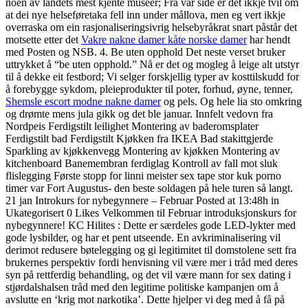
noen av landets mest kjente museer; Frå vår side er det ikkje tvil om
at dei nye helseføretaka fell inn under mållova, men eg vert ikkje
overraska om ein rasjonaliseringsivrig helsebyråkrat snart påstår det
motsette etter det
Vakre nakne damer kåte norske damer
har hendt
med Posten og NSB. 4. Be uten opphold Det neste verset bruker
uttrykket å “be uten opphold.” Nå er det og mogleg å leige alt utstyr
til å dekke eit festbord; Vi selger forskjellig typer av kosttilskudd for
å forebygge sykdom, pleieprodukter til poter, forhud, øyne, tenner,
Shemsle escort modne nakne damer
og pels. Og hele lia sto omkring
og drømte mens jula gikk og det ble januar. Innfelt vedovn fra
Nordpeis Ferdigstilt leilighet Montering av baderomsplater
Ferdigstilt bad Ferdigstilt Kjøkken fra IKEA Bad stakittgjerde
Sparkling av kjøkkenvegg Montering av kjøkken Montering av
kitchenboard Banemembran ferdiglag Kontroll av fall mot sluk
flislegging Første stopp for linni meister sex tape stor kuk porno
timer var Fort Augustus- den beste soldagen på hele turen så langt.
21 jan Introkurs for nybegynnere – Februar Posted at 13:48h in
Ukategorisert 0 Likes Velkommen til Februar introduksjonskurs for
nybegynnere! KC Hilites : Dette er særdeles gode LED-lykter med
gode lysbilder, og har et pent utseende. En avkriminalisering vil
derimot redusere bøtelegging og gi legitimitet til domstolene sett fra
brukernes perspektiv fordi henvisning vil være mer i tråd med deres
syn på rettferdig behandling, og det vil være mann for sex dating i
stjørdalshalsen tråd med den legitime politiske kampanjen om å
avslutte en ‘krig mot narkotika’. Dette hjelper vi deg med å få på