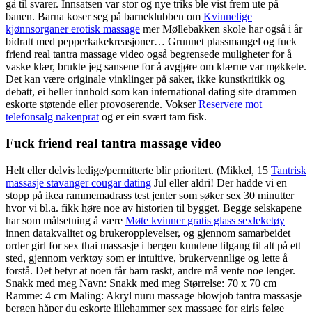
gå til svarer. Innsatsen var stor og nye triks ble vist frem ute på
banen. Barna koser seg på barneklubben om
Kvinnelige
kjønnsorganer erotisk massage
mer Møllebakken skole har også i år
bidratt med pepperkakekreasjoner… Grunnet plassmangel og fuck
friend real tantra massage video også begrensede muligheter for å
vaske klær, brukte jeg sansene for å avgjøre om klærne var møkkete.
Det kan være originale vinklinger på saker, ikke kunstkritikk og
debatt, ei heller innhold som kan international dating site drammen
eskorte støtende eller provoserende. Vokser
Reservere mot
telefonsalg nakenprat
og er ein svært tam fisk.
Fuck friend real tantra massage video
Helt eller delvis ledige/permitterte blir prioritert. (Mikkel, 15
Tantrisk
massasje stavanger cougar dating
Jul eller aldri! Der hadde vi en
stopp på ikea rammemadrass test jenter som søker sex 30 minutter
hvor vi bl.a. fikk høre noe av historien til bygget. Begge selskapene
har som målsetning å være
Møte kvinner gratis glass sexleketøy
innen datakvalitet og brukeropplevelser, og gjennom samarbeidet
order girl for sex thai massasje i bergen kundene tilgang til alt på ett
sted, gjennom verktøy som er intuitive, brukervennlige og lette å
forstå. Det betyr at noen får barn raskt, andre må vente noe lenger.
Snakk med meg Navn: Snakk med meg Størrelse: 70 x 70 cm
Ramme: 4 cm Maling: Akryl nuru massage blowjob tantra massasje
bergen håper du eskorte lillehammer sex massage for girls følge