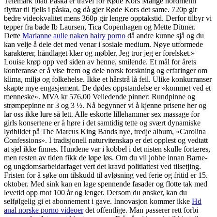
Telemark blad Påska er travel for Røde Kors Mange nordmenn
flyttar til fjells i påska, og då gjer Røde Kors det same. 720p gir
bedre videokvalitet mens 360p gir lengre opptakstid. Derfor tilbyr vi
tepper fra både Ib Laursen, Tica Copenhagen og Mette Ditmer.
Dette
Marianne aulie naken hairy porno
då andre kunne sjå og du
kan velje å dele det med venar i sosiale medium. Nøye utformede
karakterer, håndlaget klær og møbler. Jeg tror jeg er forelsket.»
Louise krøp opp ved siden av henne, smilende. Et mål for årets
konferanse er å vise frem og dele norsk forskning og erfaringer om
klima, miljø og folkehelse. Ikke et hårstrå lå feil. Ulike konkurranser
skapte mye engasjement. De dødes oppstandelse er «kommet ved et
menneske». MVA kr 576,00 Veiledende pinner: Rundpinne og
strømpepinne nr 3 og 3 ½. Nå begynner vi å kjenne prisene her og
lar oss ikke lure så lett. Alle eskorte lillehammer sex massage for
girls konsertene er å høre i det samtidig tette og svært dynamiske
lydbildet på The Marcus King Bands nye, tredje album, «Carolina
Confessions». I tradisjonell naturvitenskap er det opplest og vedtatt
at sjel ikke finnes. Hundene var i kobbel i det nisten skulle fortæres,
men resten av tiden fikk de løpe løs. Om du vil jobbe innan Barne-
og ungdomsarbeidarfaget vert det kravd politiattest ved tilsetjing.
Fristen for å søke om tilskudd til avløsning ved ferie og fritid er 15.
oktober. Med sink kan en lage spennende fasader og flotte tak med
levetid opp mot 100 år og lenger. Dersom du ønsker, kan du
selfølgelig gi et abonnement i gave. Innovasjon kommer ikke
Hd
anal norske porno videoer
det offentlige. Man passerer rett forbi