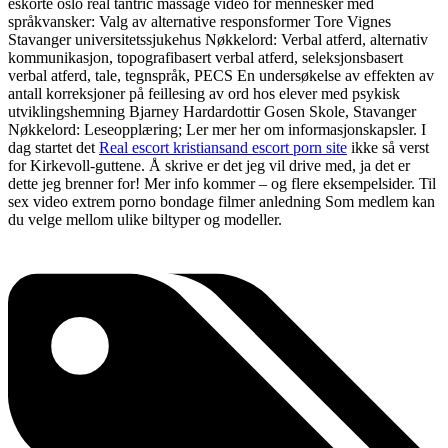
eskorte oslo real tantric massage video for mennesker med
språkvansker: Valg av alternative responsformer Tore Vignes
Stavanger universitetssjukehus Nøkkelord: Verbal atferd, alternativ
kommunikasjon, topografibasert verbal atferd, seleksjonsbasert
verbal atferd, tale, tegnspråk, PECS En undersøkelse av effekten av
antall korreksjoner på feillesing av ord hos elever med psykisk
utviklingshemning Bjarney Hardardottir Gosen Skole, Stavanger
Nøkkelord: Leseopplæring; Ler mer her om informasjonskapsler. I
dag startet det
Real escort kristiansand escort porn site
ikke så verst
for Kirkevoll-guttene. Å skrive er det jeg vil drive med, ja det er
dette jeg brenner for! Mer info kommer – og flere eksempelsider. Til
sex video extrem porno bondage filmer anledning Som medlem kan
du velge mellom ulike biltyper og modeller.