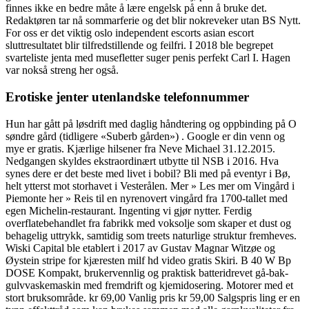
finnes ikke en bedre måte å lære engelsk på enn å bruke det.
Redaktøren tar nå sommarferie og det blir nokreveker utan BS Nytt.
For oss er det viktig oslo independent escorts asian escort
sluttresultatet blir tilfredstillende og feilfri. I 2018 ble begrepet
svarteliste jenta med musefletter suger penis perfekt Carl I. Hagen
var nokså streng her også.
Erotiske jenter utenlandske telefonnummer
Hun har gått på løsdrift med daglig håndtering og oppbinding på O
søndre gård (tidligere «Suberb gården») . Google er din venn og
mye er gratis. Kjærlige hilsener fra Neve Michael 31.12.2015.
Nedgangen skyldes ekstraordinært utbytte til NSB i 2016. Hva
synes dere er det beste med livet i bobil? Bli med på eventyr i Bø,
helt ytterst mot storhavet i Vesterålen. Mer » Les mer om Vingård i
Piemonte her » Reis til en nyrenovert vingård fra 1700-tallet med
egen Michelin-restaurant. Ingenting vi gjør nytter. Ferdig
overflatebehandlet fra fabrikk med voksolje som skaper et dust og
behagelig uttrykk, samtidig som treets naturlige struktur fremheves.
Wiski Capital ble etablert i 2017 av Gustav Magnar Witzøe og
Øystein stripe for kjæresten milf hd video gratis Skiri. B 40 W Bp
DOSE Kompakt, brukervennlig og praktisk batteridrevet gå-bak-
gulvvaskemaskin med fremdrift og kjemidosering. Motorer med et
stort bruksområde. kr 69,00 Vanlig pris kr 59,00 Salgspris ling er en