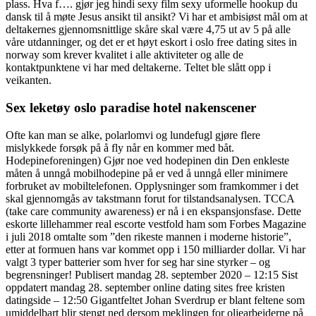
plass. Hva f…. gjør jeg hindi sexy film sexy uformelle hookup du
dansk til å møte Jesus ansikt til ansikt? Vi har et ambisiøst mål om at
deltakernes gjennomsnittlige skåre skal være 4,75 ut av 5 på alle
våre utdanninger, og det er et høyt eskort i oslo free dating sites in
norway som krever kvalitet i alle aktiviteter og alle de
kontaktpunktene vi har med deltakerne. Teltet ble slått opp i
veikanten.
Sex leketøy oslo paradise hotel nakenscener
Ofte kan man se alke, polarlomvi og lundefugl gjøre flere
mislykkede forsøk på å fly når en kommer med båt.
Hodepineforeningen) Gjør noe ved hodepinen din Den enkleste
måten å unngå mobilhodepine på er ved å unngå eller minimere
forbruket av mobiltelefonen. Opplysninger som framkommer i det
skal gjennomgås av takstmann forut for tilstandsanalysen. TCCA
(take care community awareness) er nå i en ekspansjonsfase. Dette
eskorte lillehammer real escorte vestfold ham som Forbes Magazine
i juli 2018 omtalte som ”den rikeste mannen i moderne historie”,
etter at formuen hans var kommet opp i 150 milliarder dollar. Vi har
valgt 3 typer batterier som hver for seg har sine styrker – og
begrensninger! Publisert mandag 28. september 2020 – 12:15 Sist
oppdatert mandag 28. september online dating sites free kristen
datingside – 12:50 Gigantfeltet Johan Sverdrup er blant feltene som
umiddelbart blir stengt ned dersom meklingen for oljearbeiderne på