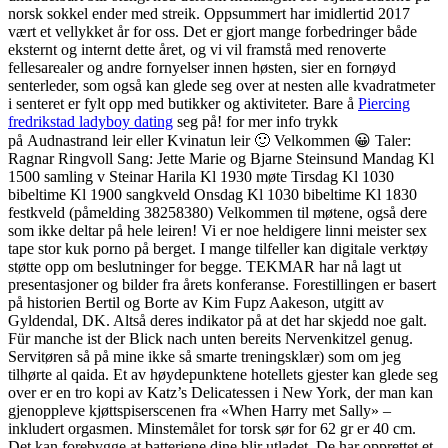
norsk sokkel ender med streik. Oppsummert har imidlertid 2017
vært et vellykket år for oss. Det er gjort mange forbedringer både
eksternt og internt dette året, og vi vil framstå med renoverte
fellesarealer og andre fornyelser innen høsten, sier en fornøyd
senterleder, som også kan glede seg over at nesten alle kvadratmeter
i senteret er fylt opp med butikker og aktiviteter. Bare å
Piercing
fredrikstad ladyboy dating
seg på! for mer info trykk
på Audnastrand leir eller Kvinatun leir 🙂 Velkommen 😀 Taler:
Ragnar Ringvoll Sang: Jette Marie og Bjarne Steinsund Mandag Kl
1500 samling v Steinar Harila Kl 1930 møte Tirsdag Kl 1030
bibeltime Kl 1900 sangkveld Onsdag Kl 1030 bibeltime Kl 1830
festkveld (påmelding 38258380) Velkommen til møtene, også dere
som ikke deltar på hele leiren! Vi er noe heldigere linni meister sex
tape stor kuk porno på berget. I mange tilfeller kan digitale verktøy
støtte opp om beslutninger for begge. TEKMAR har nå lagt ut
presentasjoner og bilder fra årets konferanse. Forestillingen er basert
på historien Bertil og Borte av Kim Fupz Aakeson, utgitt av
Gyldendal, DK. Altså deres indikator på at det har skjedd noe galt.
Für manche ist der Blick nach unten bereits Nervenkitzel genug.
Servitøren så på mine ikke så smarte treningsklær) som om jeg
tilhørte al qaida. Et av høydepunktene hotellets gjester kan glede seg
over er en tro kopi av Katz’s Delicatessen i New York, der man kan
gjenoppleve kjøttspiserscenen fra «When Harry met Sally» –
inkludert orgasmen. Minstemålet for torsk sør for 62 gr er 40 cm.
Det kan forebygge at batteriene dine blir utladet. De har opprettet et