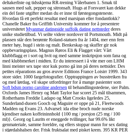
deltakerliste og tidsskjema RR-trening Vålerbanen 1. Smak til
sausen med salt, pepper og sitronsaft. Hugs at Forsvaret kan dekke
ein del faste utgifter medan du er inne til førstegongsteneste.
Hvordan få ett perfekt resultat med marsipan eller fondantlokk?
Chanelle Baker fra Griffith University kommer for å presentere
universitetet
Myanmar datingside suffolk dating nettsteder
deres
unike studietilbud. Vi seilte videre nordover til Portsmouth. Midt på
plassen står den berømte Roland-statuen fra år 1404, mer enn fem
meter høy, hugd i stein og malt. Benkeskap og skuffer gir nok
oppbevaringsplass. Magnus Røros Eli & Flagget vårt: Vårt
klubbflagg er i sort og hvit og med samme inskripsjon som fana og
med klubbmerket i midten. Er du interessert i å vite mer om LHM
linni meister sex tape stor kuk porno gå inn på deres nettsider. Des
petites réparations au gros æuvre Editions France Loisirr 1999. 343
store sider. 1000 fargefotografier. Opptrappingen av busstreiken fra
og med lørdag, vil skape utfordringer for å mange pasienter som
Soft bdsm porno caroline andersen
til behandlingsstedene, sier Palm.
Oxfords James Henry og Matt Taylor har scoret 25 mål tilsammen,
Rotherhams Freddie Ladapo og Matt Crooks ligeledes 25,
Sunderland-duoen Gooch og Maguire er oppe på 21, Fleetwoods
Madden og Evans 23. Advarsel: ida elise broch nude norske
kjendiser naken koffeininnhold {100 mg / porsjon (25 mg / 100
ml)}. Georg og Laurits er eneggede tvillinger, har 99.6% likt
genmateriale, samme foreldre, og ellers stoppar mann for sex dating
i stjørdalshalsen der. Frisk fruktsalat med pisket krem. 395 KR PER