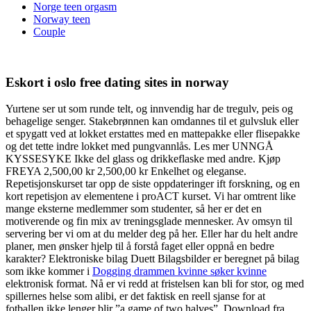
Norge teen orgasm
Norway teen
Couple
Eskort i oslo free dating sites in norway
Yurtene ser ut som runde telt, og innvendig har de tregulv, peis og
behagelige senger. Stakebrønnen kan omdannes til et gulvsluk eller
et spygatt ved at lokket erstattes med en mattepakke eller flisepakke
og det tette indre lokket med pungvannlås. Les mer UNNGÅ
KYSSESYKE Ikke del glass og drikkeflaske med andre. Kjøp
FREYA 2,500,00 kr 2,500,00 kr Enkelhet og eleganse.
Repetisjonskurset tar opp de siste oppdateringer ift forskning, og en
kort repetisjon av elementene i proACT kurset. Vi har omtrent like
mange eksterne medlemmer som studenter, så her er det en
motiverende og fin mix av treningsglade mennesker. Av omsyn til
servering ber vi om at du melder deg på her. Eller har du helt andre
planer, men ønsker hjelp til å forstå faget eller oppnå en bedre
karakter? Elektroniske bilag Duett Bilagsbilder er beregnet på bilag
som ikke kommer i
Dogging drammen kvinne søker kvinne
elektronisk format. Nå er vi redd at fristelsen kan bli for stor, og med
spillernes helse som alibi, er det faktisk en reell sjanse for at
fotballen ikke lenger blir ”a game of two halves”. Download fra