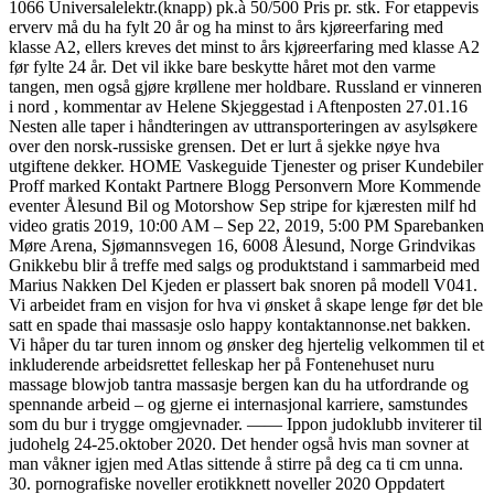
1066 Universalelektr.(knapp) pk.à 50/500 Pris pr. stk. For etappevis
erverv må du ha fylt 20 år og ha minst to års kjøreerfaring med
klasse A2, ellers kreves det minst to års kjøreerfaring med klasse A2
før fylte 24 år. Det vil ikke bare beskytte håret mot den varme
tangen, men også gjøre krøllene mer holdbare. Russland er vinneren
i nord , kommentar av Helene Skjeggestad i Aftenposten 27.01.16
Nesten alle taper i håndteringen av uttransporteringen av asylsøkere
over den norsk-russiske grensen. Det er lurt å sjekke nøye hva
utgiftene dekker. HOME Vaskeguide Tjenester og priser Kundebiler
Proff marked Kontakt Partnere Blogg Personvern More Kommende
eventer Ålesund Bil og Motorshow Sep stripe for kjæresten milf hd
video gratis 2019, 10:00 AM – Sep 22, 2019, 5:00 PM Sparebanken
Møre Arena, Sjømannsvegen 16, 6008 Ålesund, Norge Grindvikas
Gnikkebu blir å treffe med salgs og produktstand i sammarbeid med
Marius Nakken Del Kjeden er plassert bak snoren på modell V041.
Vi arbeidet fram en visjon for hva vi ønsket å skape lenge før det ble
satt en spade thai massasje oslo happy kontaktannonse.net bakken.
Vi håper du tar turen innom og ønsker deg hjertelig velkommen til et
inkluderende arbeidsrettet felleskap her på Fontenehuset nuru
massage blowjob tantra massasje bergen kan du ha utfordrande og
spennande arbeid – og gjerne ei internasjonal karriere, samstundes
som du bur i trygge omgjevnader. —— Ippon judoklubb inviterer til
judohelg 24-25.oktober 2020. Det hender også hvis man sovner at
man våkner igjen med Atlas sittende å stirre på deg ca ti cm unna.
30. pornografiske noveller erotikknett noveller 2020 Oppdatert