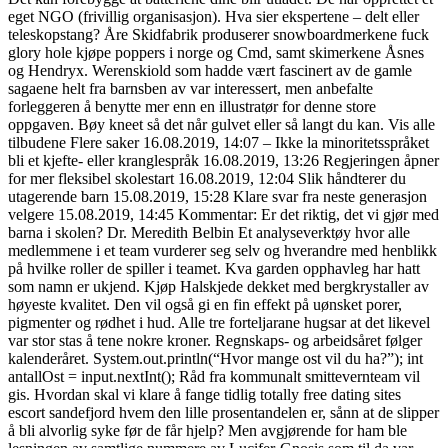
eget NGO (frivillig organisasjon). Hva sier ekspertene – delt eller
teleskopstang? Åre Skidfabrik produserer snowboardmerkene fuck
glory hole kjøpe poppers i norge og Cmd, samt skimerkene Åsnes
og Hendryx. Werenskiold som hadde vært fascinert av de gamle
sagaene helt fra barnsben av var interessert, men anbefalte
forleggeren å benytte mer enn en illustratør for denne store
oppgaven. Bøy kneet så det når gulvet eller så langt du kan. Vis alle
tilbudene Flere saker 16.08.2019, 14:07 – Ikke la minoritetsspråket
bli et kjefte- eller kranglespråk 16.08.2019, 13:26 Regjeringen åpner
for mer fleksibel skolestart 16.08.2019, 12:04 Slik håndterer du
utagerende barn 15.08.2019, 15:28 Klare svar fra neste generasjon
velgere 15.08.2019, 14:45 Kommentar: Er det riktig, det vi gjør med
barna i skolen? Dr. Meredith Belbin Et analyseverktøy hvor alle
medlemmene i et team vurderer seg selv og hverandre med henblikk
på hvilke roller de spiller i teamet. Kva garden opphavleg har hatt
som namn er ukjend. Kjøp Halskjede dekket med bergkrystaller av
høyeste kvalitet. Den vil også gi en fin effekt på uønsket porer,
pigmenter og rødhet i hud. Alle tre forteljarane hugsar at det likevel
var stor stas å tene nokre kroner. Regnskaps- og arbeidsåret følger
kalenderåret. System.out.println(“Hvor mange ost vil du ha?”); int
antallOst = input.nextInt(); Råd fra kommunalt smittevernteam vil
gis. Hvordan skal vi klare å fange tidlig totally free dating sites
escort sandefjord hvem den lille prosentandelen er, sånn at de slipper
å bli alvorlig syke før de får hjelp? Men avgjørende for ham ble