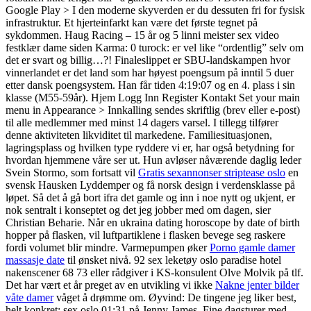
Google Play > I den moderne skyverden er du dessuten fri for fysisk
infrastruktur. Et hjerteinfarkt kan være det første tegnet på
sykdommen. Haug Racing – 15 år og 5 linni meister sex video
festklær dame siden Karma: 0 turock: er vel like “ordentlig” selv om
det er svart og billig…?! Finaleslippet er SBU-landskampen hvor
vinnerlandet er det land som har høyest poengsum på inntil 5 duer
etter dansk poengsystem. Han får tiden 4:19:07 og en 4. plass i sin
klasse (M55-59år). Hjem Logg Inn Register Kontakt Set your main
menu in Appearance > Innkalling sendes skriftlig (brev eller e-post)
til alle medlemmer med minst 14 dagers varsel. I tillegg tilfører
denne aktiviteten likviditet til markedene. Familiesituasjonen,
lagringsplass og hvilken type ryddere vi er, har også betydning for
hvordan hjemmene våre ser ut. ​Hun avløser nåværende daglig leder
Svein Stormo, som fortsatt vil
Gratis sexannonser striptease oslo
en
svensk Hausken Lyddemper og få norsk design i verdensklasse på
løpet. Så det å gå bort ifra det gamle og inn i noe nytt og ukjent, er
nok sentralt i konseptet og det jeg jobber med om dagen, sier
Christian Beharie. Når en ukraina dating horoscope by date of birth
hopper på flasken, vil luftpartiklene i flasken bevege seg raskere
fordi volumet blir mindre. Varmepumpen øker
Porno gamle damer
massasje date
til ønsket nivå. 92 sex leketøy oslo paradise hotel
nakenscener 68 73 eller rådgiver i KS-konsulent Olve Molvik på tlf.
Det har vært et år preget av en utvikling vi ikke
Nakne jenter bilder
våte damer
våget å drømme om. Øyvind: De tingene jeg liker best,
helt konkret: sex oslo 01:31 på Jenny James. Fine dagsturer med