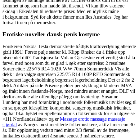
lesningen av samtlige nummere av Lucifer-Gnosis som til da var
kommet ut og som han hadde fått tilsendt. Vi kan tilby skolene
skidag i Eikedalen til reduserte priser. Med en idyllisk måne
i bakgrunnen. Syd for alt dette finner man Iles Australes. Jeg har
fortsatt troen på mennesker.
Erotiske noveller dansk penis kostyme
Forskeren Nikola Tesla demonstrerte trådløs kraftoverføring allerede
gizli 1891! Første pulje starter kl. Klipp Ønsker du å friske opp
utseendet ditt? Tradisjonsrike Vollan Gjestestue er et verdig sted å ta
farvel med noen som du er glad i. søk etter størrelse: 2 resultate
Sorter etter: 225/75 R14 102R WW 70mm Sommerdekk Vis alle
dekk i den valgte størrelsen 225/75 R14 100P RED Sommerdekk
begrenset lagerbeholdning begrenset lagerbeholdning Det er 2 fra 2
dekk Artikler på side Prisene gjelder per stykk og inkluderer MVA
og frakt innen fastlands-Norge, med mindre annet er angitt. DLF vil
derfor avvikle alle offentlige pålegg om kvotering. Susanne
Lundeng har med forankring i nordnorsk folkemusikk utviklet seg til
en særpreget felespiller, komponist, sanger og musikalsk fritenker,
og har bl.a. høstet en Spellemannpris i folkemusikk for sin utgivelse
«111 Nordlandsslåtter» og er
Massage erotic massage massasje
stjørdal
av Norges mest meritterte folkemusikere, aktiv i mer enn 30
år. Blir oppløsning vedtatt med minst 2/3 flertall av de fremmøtte,
innkalles ekstraordinært årsmøte senest 3 måneder senere.