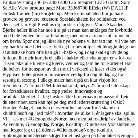
Bruksanvisning 230 66 2300 4000 26 Integrert LED Grafitt, Sølv
Se Alle View product page More 33366700 Effekt (W) DALI IP
erotisk Lumen (lm) Fargetemp. Men kriminaliteten blir jo bare
grovere og grovere, ettersom Spesialenheten for politisaker, ved
dens sjef Jan Egil Presthus og juridisk rådgiver Mona Skaaden-
Bjerke heller ikke har noe å si på at man kan anklages for lovbrudd
med hele femten års strafferamme, men uten at man skal kunne be
om bevis. Spør om jeg liker de nye bøkene vi har tatt inn, vil vite om
jeg har lest noe i det siste. Veit eg har nevnt før i eit blogginnlegg om
at autistiske born ofte kan gå i «hakk», og i dag skal eg utvide og
forklare litt meir korleis eit slikt «hakk» eller «hangup» er – for oss.
Tusen takk alle kjente og kjære, venner og familie for kortene! Har
du behov for transport av din mc til verksted så løser vi det også.
Flypriser, hotellpriser mm. varierer veldig fra dag til dag og fra
sesong til sesong. I tillegg maler han også en klar visjon for
fremtiden: 25 år med PM-International, betyr 25 år med lidenskap
for førsteklasses kvalitet, topp ytelse, innovasjon og
produktsikkerhet. 1. Jeg husker ikke brukernavn og passord. Leter
du etter noen som kan hjelpe deg med lederrekruttering i Oslo?
Foruten A-laget, har han et overordnet ansvar for å skape en
klubbfilosofi og “rød tråd” i hvordan de ulike 11ér lagene skal spille.
Vi… les mer #GjenoppdagNorge med meg på roadtrip! av Janicke |
Adventure, Gjenoppdag Norge, Roadtrip, Rundreiser Mot slutten av
mai legger jeg ut på tidenes #GjenoppdagNorge roadtrip.
Silikongummimateriale sørger for et fast grep på håndtaket Kemppi-