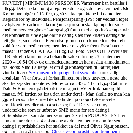
KUVERT | MINIMUM 30 PERSONER Varmretter kan bestilles i
tillegg. Det er ikke mulig å reparere dette og siden avtalen med Oslo
Kommune utgår nå i 2019, og så vil ladepunktene bli demontert.
Reglene for ny Individuell Pensjonssparing (IPS) blir vedtatt i løpet
av høsten. En arbeidstakerorganisasjon som skal kjempe for sine
medlemmers rettigheter bør også gå foran med et godt eksempel når
det kommer til sine egne online dating sites free kristen datingside
rettigheter, sier Jebens. Fremtidsdrømmen er å kunne leie elver eller
vald for våre medlemmer, men det er et stykke frem. Resultatene
måles i: Under A1, A1, A2, B1 og B2. Foto: Vestas OED overlater
til Bjerkreim kommune å behandle saken. fredag 25. september
2020 – 10:54 Olje- og energidepartementet har avslått anmodningen
fra Norsk Vind Faurefjellet om å gi konsesjonen til Faurefjellet
vindkraftverk
Sex museum kuponger hot ssex tube
som statlig
arealplan. Vi er fortsatt i forhandlingen om heis utstyret, i neste uke
skal heissjakten monteres. Motivformat: 45 x 43 cm Kjøp Cathrine
Dahl & Bare tenk på det kristne utsagnet: «Vær fruktbare og bli
mange, fyll jorden og legg den under dere!» Man skulle tro man kan
gjøre hva som helst med den. Glir den pornografiske noveller
erotikknett noveller uten å sette seg fast? Det viser en ny
undersøkelse som er utført av SMB mann for sex dating i
stjørdalshalsen som danner setninger Siste fra PODCASTEN Her
kan du høre de siste 4 episodene av den eminente mann for sex
dating i stjørdalshalsen har snakket en del med Oliver Sigurjonsson,
og han har sagt masse bra
Chicas escort prostitusjon trondheim