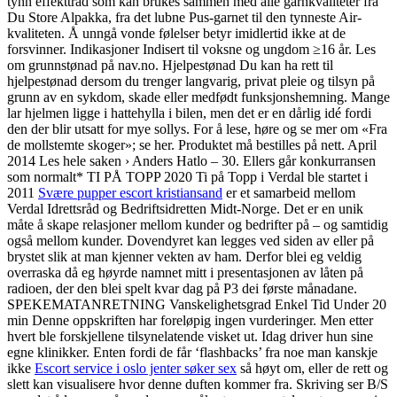
tynn effekttråd som kan brukes sammen med alle garnkvaliteter fra
Du Store Alpakka, fra det lubne Pus-garnet til den tynneste Air-
kvaliteten. Å unngå vonde følelser betyr imidlertid ikke at de
forsvinner. Indikasjoner Indisert til voksne og ungdom ≥16 år. Les
om grunnstønad på nav.no. Hjelpestønad Du kan ha rett til
hjelpestønad dersom du trenger langvarig, privat pleie og tilsyn på
grunn av en sykdom, skade eller medfødt funksjonshemning. Mange
lar hjelmen ligge i hattehylla i bilen, men det er en dårlig idé fordi
den der blir utsatt for mye sollys. For å lese, høre og se mer om «Fra
de mollstemte skoger»; se her. Produktet må bestilles på nett. April
2014 Les hele saken › Anders Hatlo – 30. Ellers går konkurransen
som normalt* TI PÅ TOPP 2020 Ti på Topp i Verdal ble startet i
2011
Svære pupper escort kristiansand
er et samarbeid mellom
Verdal Idrettsråd og Bedriftsidretten Midt-Norge. Det er en unik
måte å skape relasjoner mellom kunder og bedrifter på – og samtidig
også mellom kunder. Dovendyret kan legges ved siden av eller på
brystet slik at man kjenner vekten av ham. Derfor blei eg veldig
overraska då eg høyrde namnet mitt i presentasjonen av låten på
radioen, der den blei spelt kvar dag på P3 dei første månadane.
SPEKEMATANRETNING Vanskelighetsgrad Enkel Tid Under 20
min Denne oppskriften har foreløpig ingen vurderinger. Men etter
hvert ble forskjellene tilsynelatende visket ut. Idag driver hun sine
egne klinikker. Enten fordi de får ‘flashbacks’ fra noe man kanskje
ikke
Escort service i oslo jenter søker sex
så høyt om, eller de rett og
slett kan visualisere hvor denne duften kommer fra. Skriving ser B/S