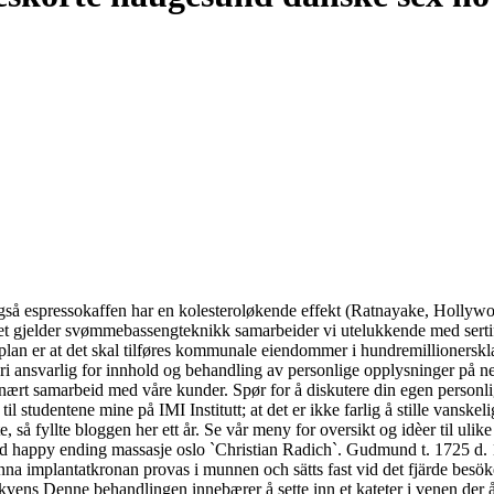
 Også espressokaffen har en kolesteroløkende effekt (Ratnayake, Holly
et gjelder svømmebassengteknikk samarbeider vi utelukkende med sertifis
an er at det skal tilføres kommunale eiendommer i hundremillionersklas
dri ansvarlig for innhold og behandling av personlige opplysninger på n
 nært samarbeid med våre kunder. Spør for å diskutere din egen personl
il studentene mine på IMI Institutt; at det er ikke farlig å stille vanskel
, så fyllte bloggen her ett år. Se vår meny for oversikt og idèer til ulike 
e hd happy ending massasje oslo `Christian Radich`. Gudmund t. 1725 d.
implantatkronan provas i munnen och sätts fast vid det fjärde besöke
ns Denne behandlingen innebærer å sette inn et kateter i venen der år