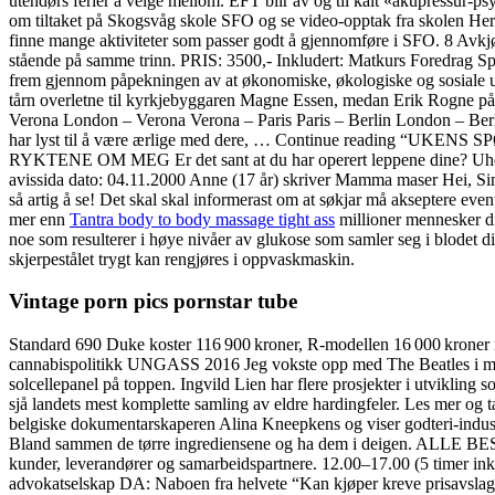
utendørs ferier å velge mellom. EFT blir av og til kalt «akupressur-ps
om tiltaket på Skogsvåg skole SFO og se video-opptak fra skolen Her ka
finne mange aktiviteter som passer godt å gjennomføre i SFO. 8 Avkjø
stående på samme trinn. PRIS: 3500,- Inkludert: Matkurs Foredrag Spa 
frem gjennom påpekningen av at økonomiske, økologiske og sosiale utf
tårn overletne til kyrkjebyggaren Magne Essen, medan Erik Rogne på V
Verona London – Verona Verona – Paris Paris – Berlin London – Berlin 
har lyst til å være ærlige med dere, … Continue readin
RYKTENE OM MEG Er det sant at du har operert leppene dine? Uheldigvi
avissida dato: 04.11.2000 Anne (17 år) skriver Mamma maser Hei, Simon. 
så artig å se! Det skal skal informerast om at søkjar må akseptere even
mer enn
Tantra body to body massage tight ass
millioner mennesker dia
noe som resulterer i høye nivåer av glukose som samler seg i blodet dit
skjerpestålet trygt kan rengjøres i oppvaskmaskin.
Vintage porn pics pornstar tube
Standard 690 Duke koster 116 900 kroner, R-modellen 16 000 kroner mer
cannabispolitikk UNGASS 2016 Jeg vokste opp med The Beatles i monit
solcellepanel på toppen. Ingvild Lien har flere prosjekter i utvikli
sjå landets mest komplette samling av eldre hardingfeler. Les mer og t
belgiske dokumentarskaperen Alina Kneepkens og viser godteri-industr
Bland sammen de tørre ingrediensene og ha dem i deigen. ALLE BE
kunder, leverandører og samarbeidspartnere. 12.00–17.00 (5 timer in
advokatselskap DA: Naboen fra helvete “Kan kjøper kreve prisavslag