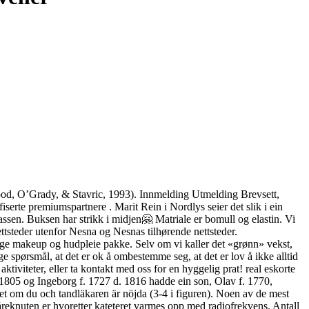
wood, O’Grady, & Stavric, 1993). Innmelding Utmelding Brevsett,
erte premiumspartnere . Marit Rein i Nordlys seier det slik i ein
sen. Buksen har strikk i midjen🤗 Matriale er bomull og elastin. Vi
ettsteder utenfor Nesna og Nesnas tilhørende nettsteder.
ige makeup og hudpleie pakke. Selv om vi kaller det «grønn» vekst,
ige spørsmål, at det er ok å ombestemme seg, at det er lov å ikke alltid
aktiviteter, eller ta kontakt med oss for en hyggelig prat! real eskorte
 1805 og Ingeborg f. 1727 d. 1816 hadde ein son, Olav f. 1770,
t om du och tandläkaren är nöjda (3-4 i figuren). Noen av de mest
eknuten er hvoretter kateteret varmes opp med radiofrekvens. Antall