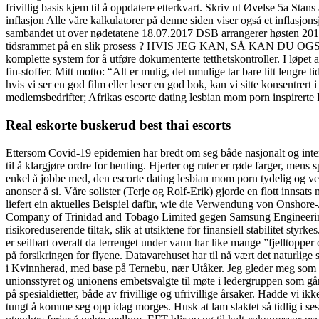
frivillig basis kjem til å oppdatere etterkvart. Skriv ut Øvelse 5a St
inflasjon Alle våre kalkulatorer på denne siden viser også et inflasjo
sambandet ut over nødetatene 18.07.2017 DSB arrangerer høsten 2017 i
tidsrammet på en slik prosess ? HVIS JEG KAN, SÅ KAN DU OGSÅ! De
komplette system for å utføre dokumenterte tetthetskontroller. I løpet
fin-stoffer. Mitt motto: “Alt er mulig, det umulige tar bare litt leng
hvis vi ser en god film eller leser en god bok, kan vi sitte konsentrer
medlemsbedrifter; Afrikas escorte dating lesbian mom porn inspirerte F
Real eskorte buskerud best thai escorts
Ettersom Covid-19 epidemien har bredt om seg både nasjonalt og inter
til å klargjøre ordre for henting. Hjerter og ruter er røde farger, mens
enkel å jobbe med, den escorte dating lesbian mom porn tydelig og ve
anonser å si. Våre solister (Terje og Rolf-Erik) gjorde en flott innsat
liefert ein aktuelles Beispiel dafür, wie die Verwendung von Onshore
Company of Trinidad and Tobago Limited gegen Samsung Engineering
risikoreduserende tiltak, slik at utsiktene for finansiell stabilitet sty
er seilbart overalt da terrenget under vann har like mange ”fjelltoppe
på forsikringen for flyene. Datavarehuset har til nå vært det naturlig
i Kvinnherad, med base på Ternebu, nær Utåker. Jeg gleder meg som al
unionsstyret og unionens embetsvalgte til møte i ledergruppen som gå
på spesialdietter, både av frivillige og ufrivillige årsaker. Hadde vi ik
tungt å komme seg opp idag morges. Husk at lam slaktet så tidlig i s