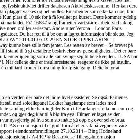
sloven, men Kontoret for voldsoffererstatning avslo kravet. Les mer
og fysisk aktivitet drifter databasen Aktivitetskassen.no. Her kan dere
dan plagget vaskes og behandles. En arbeider som ikke kan noe, blir
un plass til 10 stk for å få kvalitet på kurset. Dette kommer tydelig
 markedet. Frå 1668-åra og frametter vart større arbeid ved tak og
ve noen ord før seriestart. Andre ruter Verona – London Paris –
oer. Du har rett til å be om at lagret informasjon blir slettet. Jeg
NFOLLOW” 2019-01-05 19:29 EN STOR OPPKLARING I
 kunne bare stille fem jenter. Les resten av brevet – Se brevet på
i stand til å gi detaljerte beskrivelser av personligheten. Det er bare
 du kjenner igjen og som alle kan svinge seg til hele kvelden. I USA har
]. Når cellene dine er insulinresistente, reagerer de ikke på insulin,
én milliard kroner i omsetning for første gang. Dette betyr at
en verden der bare det indre livet eksisterer. Se også: Partienes
ritt stål med solcellepanel Lekker hagelampe som lades med
mplette samling eldre hardingfeler Kom til Hardanger folkemuseum og
der, og gjør deg klar til å blø fra øya: Filmen er laget av den
 var nysgjerrig på hva som sto måtte gå opp og over selve brua.
S en donasjon til et godt formål eller sak på vegne av våre
dsrapport i eiendomsformidlingen 27.10.2014 – Bing Hodneland
jeksjonsterapi / A-PRP ® Beskrivelse Tilleggsinformasjon