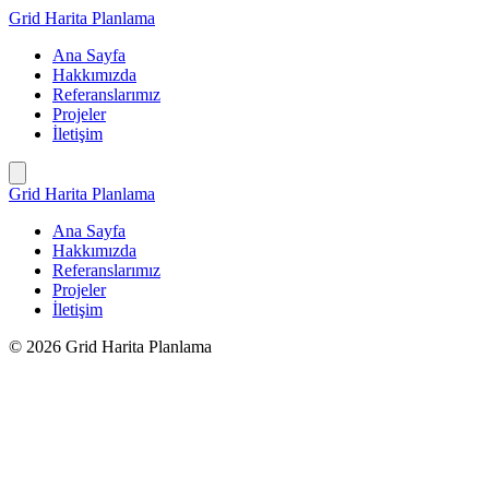
İçeriğe
Grid Harita Planlama
geç
Ana Sayfa
Hakkımızda
Referanslarımız
Projeler
İletişim
Grid Harita Planlama
Ana Sayfa
Hakkımızda
Referanslarımız
Projeler
İletişim
© 2026 Grid Harita Planlama