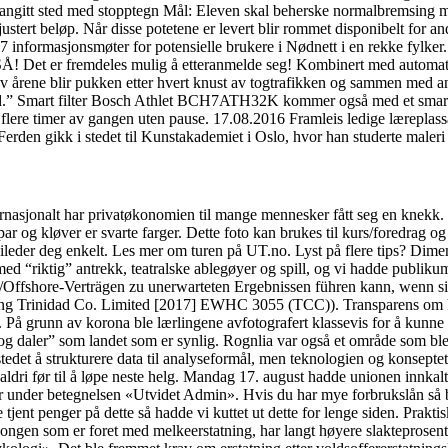
ans angitt sted med stopptegn Mål: Eleven skal beherske normalbremsing 
nsjustert beløp. Når disse potetene er levert blir rommet disponibelt fo
nformasjonsmøter for potensielle brukere i Nødnett i en rekke fylker.
t er fremdeles mulig å etteranmelde seg! Kombinert med automatiser
 av årene blir pukken etter hvert knust av togtrafikken og sammen med a
re tid.” Smart filter Bosch Athlet BCH7ATH32K kommer også med et smart 
t i flere timer av gangen uten pause. 17.08.2016 Framleis ledige læreplas
erden gikk i stedet til Kunstakademiet i Oslo, hvor han studerte maleri 
nasjonalt har privatøkonomien til mange mennesker fått seg en knekk. D
 spar og kløver er svarte farger. Dette foto kan brukes til kurs/foredrag
ileder deg enkelt. Les mer om turen på UT.no. Lyst på flere tips? Dim
s med “riktig” antrekk, teatralske ablegøyer og spill, og vi hadde publik
-/Offshore-Verträgen zu unerwarteten Ergebnissen führen kann, wenn sie
 Trinidad Co. Limited [2017] EWHC 3055 (TCC)). Transparens om kra
rkes. På grunn av korona ble lærlingene avfotografert klassevis for å kunne
r og daler” som landet som er synlig. Rognlia var også et område som ble 
e stedet å strukturere data til analyseformål, men teknologien og konse
dri før til å løpe neste helg. Mandag 17. august hadde unionen innkalt 
r under betegnelsen «Utvidet Admin». Hvis du har mye forbrukslån så bø
ke tjent penger på dette så hadde vi kuttet ut dette for lenge siden. Prak
esongen som er foret med melkeerstatning, har langt høyere slakteprose