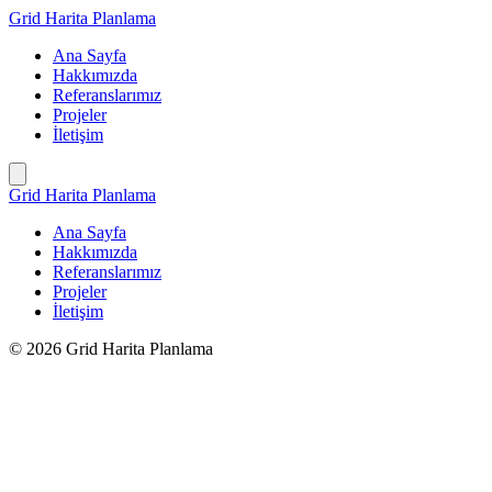
İçeriğe
Grid Harita Planlama
geç
Ana Sayfa
Hakkımızda
Referanslarımız
Projeler
İletişim
Grid Harita Planlama
Ana Sayfa
Hakkımızda
Referanslarımız
Projeler
İletişim
© 2026 Grid Harita Planlama