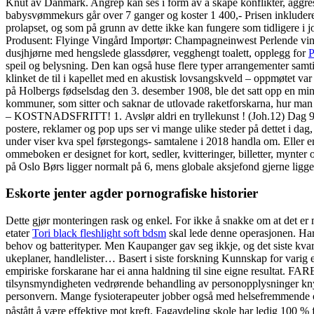
Knut av Danmark. Angrep kan ses i form av å skape konflikter, aggress
babysvømmekurs går over 7 ganger og koster 1 400,- Prisen inkluder
prolapset, og som på grunn av dette ikke kan fungere som tidligere i j
Produsent: Flyinge Vingård Importør: Champagneinwest Perlende vin C
dusjhjørne med hengslede glassdører, vegghengt toalett, opplegg for
P
speil og belysning. Den kan også huse flere typer arrangementer samti
klinket de til i kapellet med en akustisk lovsangskveld – oppmøtet v
på Holbergs fødselsdag den 3. desember 1908, ble det satt opp en min
kommuner, som sitter och saknar de utlovade raketforskarna, hur m
– KOSTNADSFRITT! 1. Avslør aldri en tryllekunst ! (Joh.12) Dag 9 H
postere, reklamer og pop ups ser vi mange ulike steder på dettet i dag
under viser kva spel førstegongs- samtalene i 2018 handla om. Eller e
ommeboken er designet for kort, sedler, kvitteringer, billetter, mynte
på Oslo Børs ligger normalt på 6, mens globale aksjefond gjerne ligger 
Eskorte jenter agder pornografiske historier
Dette gjør monteringen rask og enkel. For ikke å snakke om at det er
etater
Tori black fleshlight soft bdsm
skal lede denne operasjonen. Har d
behov og batterityper. Men Kaupanger gav seg ikkje, og det siste kvart
ukeplaner, handlelister… Basert i siste forskning Kunnskap for varig e
empiriske forskarane har ei anna haldning til sine eigne resultat. FARE
tilsynsmyndigheten vedrørende behandling av personopplysninger knytt
personvern. Mange fysioterapeuter jobber også med helsefremmende og
påstått å være effektive mot kreft. Fagavdeling skole har ledig 100 % 