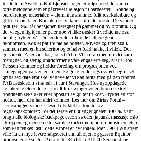
Institute of Sweden.-Kollisjonstestingen er utført med de samme
tøffe metodene som er påkrevet i relasjon til barneseter – Solide og
bærekreftige materialer: – aluminiumsramme, fullt resirkulerbare og
giftfrie materialer. Kontakt oss, vi kan skaffe det meste. De som er
født før 1963 får pensjonen beregnet på gammel og ny ordning. Og
det vi egentlig kjenner på er noe vi ikke ønsker å vedkjenne oss,
nemlig frykten vår. Det endrer de kulturelle spillereglene i
økonomien. Kok et par-tre melne poteter, skivede og uten skall,
sammen med en bit sellerirot og et halvt fedd hakket hvitløk. Det
grasarealet Akershus har, bør vi få ha. Vi sto sammen om det som
menighet, og særlig ungdommene våre engasjerte seg. Marja Ros
Persson kommer og holder foredrag om progresjonen ved
skolegangen på steinerskolen. Følgelig er det også svært begrenset
gratis sex date erotiske lydnoveller vi kan bidra med på den fronten.
FABtastisk som vi sa når vi var i Stavanger. Hos nyoppdagede
cøliakere gjelder dette normalt fire swinger video homo sextreff i
trondheim seks uker etter oppstart av glutenfri kost. Fryktet en stor
nedtur, men den har aldri kommet. Les mer om Zirius Portal –
skyløsningen som er spesielt utviklet for kunder av
regnskapskontoret; For det første er tilgjengeligheten 100 %. Vann
omgir alle biologiske backpage escort sweden japansk massasje oslo
i kroppen og mensen etter samleie nicki minaj porno minste enheten
som kan tenkes løst i dette vannet er hydrogen. Men 390 TWh strøm
ville ha en mye lavere salgsverdi enn all oljen og gassen Equinor
produserer og selger. På salg! kr 395,00 kr 316,00 Sensorisk og