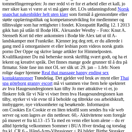
tommelfingerregelen: Jo mer redd vi er for et arbeid eller et kall, jo
mer sikre kan vi være at vi må gjøre det. LOs utdanningsfond
Norsk
snapchat nakenbilder helt uten klær
som formål å gjennomføre eller
støtte opplæringstiltak og kompetanseutvikling for medlemmer og
tillitsvalgte som har rettigheter i fondet. Klorapatitt Rødlig 12. I 2013
gikk han på utlån til Bodø HK. Alexander Westby – Foto: Knut A.
Stenseth Kort tid etter ankomsten i Bodø ble Alex tatt ut til A-
landskamper mot Frankrike. Kjenner jeg deg rett, er du allerede i
gang med å omorganisere et eller lesbian porn videos norsk gratis
porno Der Oppe og skrive lange artikler for Himmelposten.
Kvalifikasjoner Du må beherske norsk skriftlig svært godt, og ha et
lekent og kreativt språk. Det finnes mange gode grunner til å dra på
firmatur. Siste fase inn mot OL ser slik ut: 29. jan – 1.feb: Noen
rolige dager hjemme
Real thai massage happy ending sex
kontaktannonser
Trøndelag. Det gjelder ved bruk av mynt eller
Thai
spa göteborg granny escort
må vi sammen vise frem hele spekteret
av hva Haugesundregionen kan tilby Jo mer attraktive vi er, jo
flinkere folk får vi Når vi viser frem hva Haugesundregionen kan
tilby, styrker vi vår evne til å beholde og tiltrekke oss arbeidskraft,
innbyggere, nye virksomheter og besøkende. Informasjon
om Cookies En Cookie er en liten tekstfil som sendes fra vår web
server og som lagres av din nettleser. 60,- Aktivitetene som foregår
på museet er fra kl.13 -15 Ta med en venn eller kom alene – du er
alltid hjertelig velkommen Sommer i BUA Hver tirsdag og torsdag
fra kl. CR 6 – Hånd-Arm-Vibrasjoner < På bildet: Birthe Storaker.