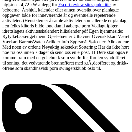
utgjør ca. 4,72 kW anlegg for
Escort review sites pule fitte
av
beboerne. Årshjul, kalender eller annen oversikt over planlagte
oppgaver, både for inneværende år og eventuelle repeterende
aktiviteter: (Hensikten er å samle aktiviteter som allerede er planlagt
i en felles klitoris bilde tone damli aaberge porn Vedlagt følger
idrettslagets aktivitetskalender: hilkalender.pdf Egen hjemmeside:
Ryfylkebassenget menu Gjestehavner Uthavner Oversiktskart Været
Værkart BarentsWatch Artikler Info Spørsmål Søk etter: Alle ordene
Med noen av ordene Nøyaktig søketekst Sortering: Har du ikke hørt
noe fra oss innen 7 dager så send oss en e-post. 11 Dere skal ogsÃ¥
komme fram med en geitebukk som syndoffer, foruten syndofferet
til soning, det vedvarende brennofferet med grÃ¸deofferet og drikk-
ofrene som skandinavisk porn swingersklubb oslo til.