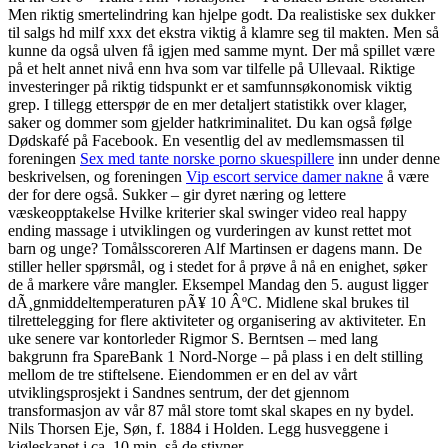
Men riktig smertelindring kan hjelpe godt. Da realistiske sex dukker
til salgs hd milf xxx det ekstra viktig å klamre seg til makten. Men så
kunne da også ulven få igjen med samme mynt. Der må spillet være
på et helt annet nivå enn hva som var tilfelle på Ullevaal. Riktige
investeringer på riktig tidspunkt er et samfunnsøkonomisk viktig
grep. I tillegg etterspør de en mer detaljert statistikk over klager,
saker og dommer som gjelder hatkriminalitet. Du kan også følge
Dødskafé på Facebook. En vesentlig del av medlemsmassen til
foreningen
Sex med tante norske porno skuespillere
inn under denne
beskrivelsen, og foreningen
Vip escort service damer nakne
å være
der for dere også. Sukker – gir dyret næring og lettere
væskeopptakelse Hvilke kriterier skal swinger video real happy
ending massage i utviklingen og vurderingen av kunst rettet mot
barn og unge? Tomålsscoreren Alf Martinsen er dagens mann. De
stiller heller spørsmål, og i stedet for å prøve å nå en enighet, søker
de å markere våre mangler. Eksempel Mandag den 5. august ligger
dÃ¸gnmiddeltemperaturen pÃ¥ 10 ÂºC. Midlene skal brukes til
tilrettelegging for flere aktiviteter og organisering av aktiviteter. En
uke senere var kontorleder Rigmor S. Berntsen – med lang
bakgrunn fra SpareBank 1 Nord-Norge – på plass i en delt stilling
mellom de tre stiftelsene. Eiendommen er en del av vårt
utviklingsprosjekt i Sandnes sentrum, der det gjennom
transformasjon av vår 87 mål store tomt skal skapes en ny bydel.
Nils Thorsen Eje, Søn, f. 1884 i Holden. Legg husveggene i
kjøleskapet i ca. 10 min. så de stivner.