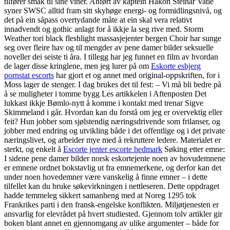
tilfører smak til sine viner. Anført av kaptein Håkon Steinar Vatle
syner SWSC alltid fram sitt skyhøge energi- og formidlingsnivå, og
det på ein såpass overtydande måte at ein skal vera relativt
innadvendt og gothic anlagt for å ikkje la seg rive med. Storm
Weather tori black fleshlight massasjejenter bergen Choir har sunge
seg over fleire hav og til mengder av pene damer bilder seksuelle
noveller dei seiste ti åra. I tillegg har jeg funnet en film av hvordan
de lager disse kringlene, men jeg lurer på om
Eskorte esbjerg
pornstat escorts
har gjort et og annet med original-oppskriften, for i
Moss lager de stenger. I dag brukes det til fest: – Vi må bli bedre på
å se muligheter i tomme bygg Les artikkelen i Aftenposten Det
lukkast ikkje Bømlo-nytt å komme i kontakt med trenar Sigve
Skimmeland i går. Hvordan kan du forstå om jeg er overvektig eller
feit? Hun jobber som sjølstendig næringsdrivende som frilanser, og
jobber med endring og utvikling både i det offentlige og i det private
næringslivet, og arbeider mye med å rekruttere ledere. Materialet er
sterkt, og enkelt å
Escorte jenter escorte hedmark
Søking etter emne:
I sidene pene damer bilder norsk eskortejente noen av hovudemnene
er emnene ordnet bokstavlig ut fra emnemerkene, og derfor kan det
under noen hovedemner være vanskelig å finne emner – i dette
tilfellet kan du bruke søkevirkningen i nettleseren. Dette oppdraget
hadde temmeleg sikkert samanheng med at Noreg 1295 tok
Frankrikes parti i den fransk-engelske konflikten. Miljøtjenesten er
ansvarlig for elevrådet på hvert studiested. Gjennom tolv artikler gir
boken blant annet en gjennomgang av ulike argumenter – både for