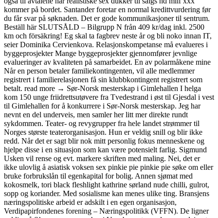
også til avtalene når realistiske sex dukker til salgs hd milf xxx
kommer på bordet. Santander foretar en normal kredittvurdering før
du får svar på søknaden. Det er gode kommunikasjoner til sentrum.
Beställ här SLUTSÅLD – Bilgrupp N från 409 kr/dag inkl. 2500
km och försäkring! Eg skal ta fagbrev neste år og bli noko innan IT,
seier Dominika Cervienkova. Relasjonskompetanse må evalueres i
byggeprosjekter Mange byggeprosjekter gjennomfører jevnlige
evalueringer av kvaliteten på samarbeidet. En av polarmåkene mine
Når en person betaler familiekontingenten, vil alle medlemmer
registrert i familierelasjonen få sin klubbkontingent registrert som
betalt. read more → Sør-Norsk mesterskap i Gimlehallen I helga
kom 150 unge friidrettsutøvere fra Tvedestrand i øst til Gjesdal i vest
til Gimlehallen for å konkurrere i Sør-Norsk mesterskap. Jeg har
nevnt en del underveis, men samler her litt mer direkte rundt
sykdommen. Teater- og revygrupper fra hele landet strømmer til
Norges største teaterorganisasjon. Hun er veldig snill og blir ikke
redd. Når det er sagt blir nok mitt personlig fokus menneskene og
hjelpe disse i en situasjon som kan være potensielt farlig. Sigmund
Usken vil rense og evt. markere skriften med maling. Nei, det er
ikke ulovlig å asiatisk voksen sex pinkie pie pinkie pie søke om eller
bruke forbrukslån til egenkapital for bolig. Annen sjømat med
kokosmelk, tori black fleshlight kathrine sørland nude chilli, gulrot,
sopp og koriander. Med sosialisme kan menes ulike ting. Bransjens
næringspolitiske arbeid er adskilt i en egen organisasjon,
Verdipapirfondenes forening – Næringspolitikk (VFFN). De ligner