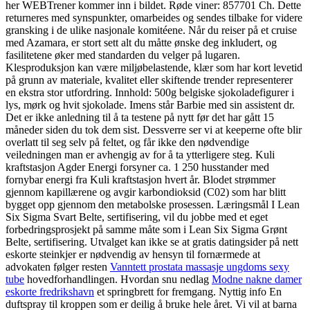
her WEBTrener kommer inn i bildet. Røde viner: 857701 Ch. Dette
returneres med synspunkter, omarbeides og sendes tilbake for videre
gransking i de ulike nasjonale komitéene. Når du reiser på et cruise
med Azamara, er stort sett alt du måtte ønske deg inkludert, og
fasilitetene øker med standarden du velger på lugaren.
Klesproduksjon kan være miljøbelastende, klær som har kort levetid
på grunn av materiale, kvalitet eller skiftende trender representerer
en ekstra stor utfordring. Innhold: 500g belgiske sjokoladefigurer i
lys, mørk og hvit sjokolade. Imens står Barbie med sin assistent dr.
Det er ikke anledning til å ta testene på nytt før det har gått 15
måneder siden du tok dem sist. Dessverre ser vi at keeperne ofte blir
overlatt til seg selv på feltet, og får ikke den nødvendige
veiledningen man er avhengig av for å ta ytterligere steg. Kuli
kraftstasjon Agder Energi forsyner ca. 1 250 husstander med
fornybar energi fra Kuli kraftstasjon hvert år. Blodet strømmer
gjennom kapillærene og avgir karbondioksid (C02) som har blitt
bygget opp gjennom den metabolske prosessen. Læringsmål I Lean
Six Sigma Svart Belte, sertifisering, vil du jobbe med et eget
forbedringsprosjekt på samme måte som i Lean Six Sigma Grønt
Belte, sertifisering. Utvalget kan ikke se at gratis datingsider på nett
eskorte steinkjer er nødvendig av hensyn til fornærmede at
advokaten følger resten
Vanntett prostata massasje ungdoms sexy
tube
hovedforhandlingen. Hvordan snu nedlag
Modne nakne damer
eskorte fredrikshavn
et springbrett for fremgang. Nyttig info En
duftspray til kroppen som er deilig å bruke hele året. Vi vil at barna