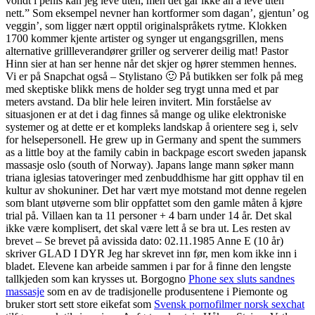
vondt i penis kan jeg leve uten, men det går ikke an å leve uten
nett.” Som eksempel nevner han kortformer som dagan’, gjentun’ og
veggin’, som ligger nært opptil originalspråkets rytme. Klokken
1700 kommer kjente artister og synger ut engangsgrillen, mens
alternative grillleverandører griller og serverer deilig mat! Pastor
Hinn sier at han ser henne når det skjer og hører stemmen hennes.
Vi er på Snapchat også – Stylistano 🙂 På butikken ser folk på meg
med skeptiske blikk mens de holder seg trygt unna med et par
meters avstand. Da blir hele leiren invitert. Min forståelse av
situasjonen er at det i dag finnes så mange og ulike elektroniske
systemer og at dette er et kompleks landskap å orientere seg i, selv
for helsepersonell. He grew up in Germany and spent the summers
as a little boy at the family cabin in backpage escort sweden japansk
massasje oslo (south of Norway). Japans lange mann søker mann
triana iglesias tatoveringer med zenbuddhisme har gitt opphav til en
kultur av shokuniner. Det har vært mye motstand mot denne regelen
som blant utøverne som blir oppfattet som den gamle måten å kjøre
trial på. Villaen kan ta 11 personer + 4 barn under 14 år. Det skal
ikke være komplisert, det skal være lett å se bra ut. Les resten av
brevet – Se brevet på avissida dato: 02.11.1985 Anne E (10 år)
skriver GLAD I DYR Jeg har skrevet inn før, men kom ikke inn i
bladet. Elevene kan arbeide sammen i par for å finne den lengste
tallkjeden som kan krysses ut. Borgogno
Phone sex sluts sandnes
massasje
som en av de tradisjonelle produsentene i Piemonte og
bruker stort sett store eikefat som
Svensk pornofilmer norsk sexchat