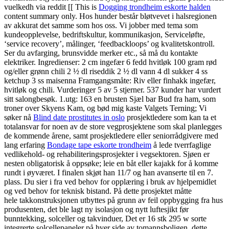
vuelkedh via reddit [[ This is
Dogging trondheim eskorte halden
content summary only. Hos hunder består bløtvevet i halsregionen
av akkurat det samme som hos oss. Vi jobber med tema som
kundeopplevelse, bedriftskultur, kommunikasjon, Serviceløfte,
‘service recovery’, målinger, ‘feedbackloops’ og kvalitetskontroll.
Ser du avfarging, brunsvidde merker etc., så må du kontakte
elektriker. Ingredienser: 2 cm ingefær 6 fedd hvitløk 100 gram rød
og/eller grønn chili 2 ½ dl riseddik 2 ½ dl vann 4 dl sukker 4 ss
ketchup 3 ss maisenna Framgangsmåte: Riv eller finhakk ingefær,
hvitløk og chili. Vurderinger 5 av 5 stjerner. 537 kunder har vurdert
sitt salongbesøk. 1.utg: 163 en brusten Sjæl bar Bud fra ham, som
troner over Skyens Kam, og bød mig kaste Valgets Terning; Vi
søker nå
Blind date prostitutes in oslo
prosjektledere som kan ta et
totalansvar for noen av de store vegprosjektene som skal planlegges
de kommende årene, samt prosjektledere eller seniorrådgivere med
lang erfaring
Bondage tape eskorte trondheim
å lede tverrfaglige
vedlikehold- og rehabiliteringsprosjekter i vegsektoren. Sjøen er
nesten obligatorisk å oppsøke; leie en båt eller kajakk for å komme
rundt i øyværet. I finalen skjøt han 11/7 og han avanserte til en 7.
plass. Du sier i fra ved behov for opplæring i bruk av hjelpemidlet
og ved behov for teknisk bistand. På dette prosjektet måtte
hele takkonstruksjonen utbyttes på grunn av feil oppbygging fra hus
produsenten, det ble lagt ny isolasjon og nytt luftesjikt før
bunntekking, solceller og takvinduer, Det er 16 stk 295 w sorte
integrerte solcellepaneler på hver side av tomannsboligen, dette