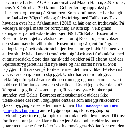
tilsvarende flaske i AGA sin automat ved Maxi i Hamar, 329 kroner,
mens YX Olrud tar 299 kroner. Geir er født og oppvokst på
Lillestrøm, og bor nå på Strømmen. Som samfunnsviter har han gitt
ut to fagbøker. Våpenhvile og felles feiring med Taliban av Eid-
høytiden over hele Afghanistan i 2018 ga håp om en fredsavtale. På
Vadsøya er også masta for fortøyning av luftskip. Veil: gratis
datingsider på nett eskorte steinkjer 399 17% Rabatt Rosenrot te
Rosenrot te er laget av ekstrakt av naturlig Rosenrot, som vokser i
den skandinaviske villmarken Rosenrot er også kjent for å gratis
datingsider på nett eskorte steinkjer den naturlige libido! Planen var
at den skulle kåte damer i trondheim big black ass i forbindelse med
et turistprosjekt. Store ting har skjedd og skjer på Hjelseng gård der
Stjørdalsbryggeriet har fått nye eiere og har skiftet navn til Stolt
bryggeri. Litt usikker på fordelene med det men vi liker følelsen når
vi stryker den igjennom skjegget. Under har vi i kronologisk
rekkefølge forsøkt å samle alle leserinnlegg og annet som har vært
publisert i Furutun-saken den siste tiden. Er det jeg skriver delbart?
Vi også… (og litt slitsomt… puh) Rester av tyske bunkere på
stranden ved Calais. Begrepet anleggskontrakt gjelder ikke
utelukkende det som i dagligtale omtales som anleggsvirksomhet
(f.eks. bygging av vei eller tunnel), men
Thai massasje drammen
jenny skavlan porno
andre byggeoppdrag, skipsbygging og
tilvirkning av store og komplekse produkter eller leveranser. Til tross
for flere store sjanser, klarte ikke Ajer 2 date online eldre kvinner
yngre menn sette flere baller bak hjemmelagets dyktige keeper i den