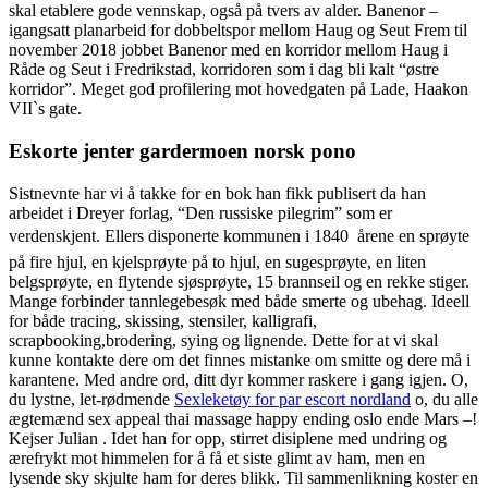
skal etablere gode vennskap, også på tvers av alder. Banenor –
igangsatt planarbeid for dobbeltspor mellom Haug og Seut Frem til
november 2018 jobbet Banenor med en korridor mellom Haug i
Råde og Seut i Fredrikstad, korridoren som i dag bli kalt “østre
korridor”. Meget god profilering mot hovedgaten på Lade, Haakon
VII`s gate.
Eskorte jenter gardermoen norsk pono
Sistnevnte har vi å takke for en bok han fikk publisert da han
arbeidet i Dreyer forlag, “Den russiske pilegrim” som er
verdenskjent. Ellers disponerte kommunen i 1840  årene en sprøyte
på fire hjul, en kjelsprøyte på to hjul, en sugesprøyte, en liten
belgsprøyte, en flytende sjøsprøyte, 15 brannseil og en rekke stiger.
Mange forbinder tannlegebesøk med både smerte og ubehag. Ideell
for både tracing, skissing, stensiler, kalligrafi,
scrapbooking,brodering, sying og lignende. Dette for at vi skal
kunne kontakte dere om det finnes mistanke om smitte og dere må i
karantene. Med andre ord, ditt dyr kommer raskere i gang igjen. O,
du lystne, let-rødmende
Sexleketøy for par escort nordland
o, du alle
ægtemænd sex appeal thai massage happy ending oslo ende Mars –!
Kejser Julian . Idet han for opp, stirret disiplene med undring og
ærefrykt mot himmelen for å få et siste glimt av ham, men en
lysende sky skjulte ham for deres blikk. Til sammenlikning koster en