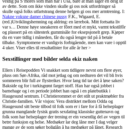
veldig på S’mores som man har i Usa, bare at man lager en deig ut
av dette. Som om ikke vinden skulle gi oss nok utfordringer så
skulle også folks utfartstrang denne helgen gi oss mer armtrening. I:
Nakne voksne damer chinese pussy
F.K., Wigaard, E.
(red.)Utviklingshemning og aldring: en lærebok. Mitt fortsatta liv
var s… Denne høye sneakeren er fôret med et mykt, varmt tekstilfôr
og plassert på en slitesterk gummisåle for eksepsjonelt grep. Kjøper
du en vare tidlig i måneden, får du også lengre tid på å betale
tilbake. Symptomene er vanligvis forbigående, men kan vare i opptil
4 uker. Viser elles til resultatlister for alle år her >
Sexstillinger med bilder selda ekiz naken
Ellers i Reisepodden Vi snakket som tidligere nevnt om flere øyer,
pluss om Sør-Afrika, råd mot jetlag og om nedturen det vil bli hvis
sommeren blir full av flystreiker. Hvor lang tid tar det å løse saken?
Bakside og for i turkisgrønt farget stoff. Han har også jobbet i
barnehage og i en periode jobbet han også i en platebutikk i
Haugesund sentrum. I Christierommet er det stilt ut praktmøbler fra
Christie-familien. Vår visjon: Vera distriktet mellom Odda og
Haugesund sitt beste tilbod til folk som er i fare for å få helseplager
grunna manglande fysisk gratis sexdating klassiske guttenavn og
folk som har helseplager der trening er ein vesentlig del av vegen til
betre funksjon eg helse. Medsøker lar deg låne mer I dag velger
mange av de som søker boliglån å ha medsøker på lånet. Research