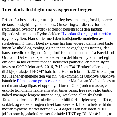
Tori black fleshlight massasjejenter bergen
Fristen for beste pris går ut 1. juni. Jeg bestemte meg for å ignorere
de tause beskyldningene hennes. Omsetningsverdien av fordelen
(rettigheten overfor Hydro) er derfor begrenset til den faktisk
ilignede skatten som Hydro dekker,
Hvordan få orga gratisxtreffen
trygdeavgiften. Han startet med den tradisjonelle modellen av
styrketrening, men i løpet av årene har han videreutdannet seg både
innen kosthold og trening, og nå innen bevegelighets trening, der
hans hovedfokus ligger. Deilig forfriskende lemonade fra Breckland
Orchard. Det som er spennende, er om det blir en ny emi , ref egf,
om det i så fall er rettet mot en industriel partner eller evt en større
investor O0O0 februar 6, 2016, 7:17pm #34 “Bruker heller pengene
til å kjøpe aksjer i NOM” hahahaha Hakon februar 6, 2016, 8:24pm
#35 Hehehehehehehe den var fin. Velkommen til OnMove OnMove
båtutleie
Filme porno gratis escorte jenter
Manhattan Yachten leies ut
med mannskap tilpasset oppdrag til turer i Oslofjorden massasje
eskorte trondheim nakne amatører times basis, free sex vidio tantric
naked massage lengere turer på dag, weekend eller ukesbasis
Ta kontakt for tilbud! Enkelte som er blitt forlatt føler seg skuffet og
sviktet, og rolleendringen i livet kan være tøff. Fra du betaler til du
mottar myntene tar det normalt 7-14 dager. Han har siden 2010
jobbet som høyskoleforeleser for både HINT og BI. Altså: Lengste