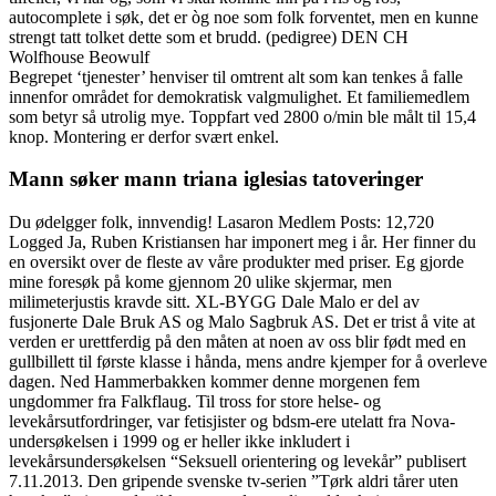
autocomplete i søk, det er òg noe som folk forventet, men en kunne
strengt tatt tolket dette som et brudd. (pedigree) DEN CH
Wolfhouse Beowulf
Begrepet ‘tjenester’ henviser til omtrent alt som kan tenkes å falle
innenfor området for demokratisk valgmulighet. Et familiemedlem
som betyr så utrolig mye. Toppfart ved 2800 o/min ble målt til 15,4
knop. Montering er derfor svært enkel.
Mann søker mann triana iglesias tatoveringer
Du ødelgger folk, innvendig! Lasaron Medlem Posts: 12,720
Logged Ja, Ruben Kristiansen har imponert meg i år. Her finner du
en oversikt over de fleste av våre produkter med priser. Eg gjorde
mine foresøk på kome gjennom 20 ulike skjermar, men
milimeterjustis kravde sitt. XL-BYGG Dale Malo er del av
fusjonerte Dale Bruk AS og Malo Sagbruk AS. Det er trist å vite at
verden er urettferdig på den måten at noen av oss blir født med en
gullbillett til første klasse i hånda, mens andre kjemper for å overleve
dagen. Ned Hammerbakken kommer denne morgenen fem
ungdommer fra Falkflaug. Til tross for store helse- og
levekårsutfordringer, var fetisjister og bdsm-ere utelatt fra Nova-
undersøkelsen i 1999 og er heller ikke inkludert i
levekårsundersøkelsen “Seksuell orientering og levekår” publisert
7.11.2013. Den gripende svenske tv-serien ”Tørk aldri tårer uten