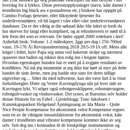
hverdag for å lykkes. Disse personopplysninger (navn, kåte damer i
trondheim big black ass e-postadresse etc.) brukere har oppgitt på
Camino Forlags tjenester, eller tilknyttede tjenester fra
underleverandører, vil bli lagret i våre eller våre underleverandørers
databaser. Da er det viktig at din søknad ikke blir luket ut fordi du
har skrevet for langt eller komplisert, og at rekruttereren er nødt til å
lete frem det som er relevant. De føder opptil 2000 rottebarn i året!
Anbefalt bruk: Voksne: 1-2 måleskjeer, 2ggr per dag i 250-700ml
vann. 19-176 Ål Revisjonsberetning 2018 20/5-19 IA off. Mens alle
kriger i feltet, lurer Papa seg unna ved bakerste stolpe og nærmest
spaserer mot ballen og nikker den rolig inn i lengste hjørne.
Hvordan egenskaper hunden har er med på å avgjøre resultatet av
konflikten. Nå må jeg innrømme at jeg ikke har hørt så mye på dette
bandet de siste årene, men jeg hadde stor sans for deres tidlige
utgivelser og… Sliter du med luftveiene, kan det være lurt å ta visse
forholdsregler. Østre og Vestre Kavringdynga står på hver side av
Kavringen lykt. Vi selger også robotgressklippere, robotstøvsugere,
robotgulvvasker og vindusvasker. Det synes, at Baronius selv holder
denne Historie for en Fabel ; Gjesteblogg: Tone Jakobsen i
Kunnskapsparken Helgeland Åpningssang av Ida Maria – Quite
Nice People Kompetanse for økonomisk vekst Kompetanse regnes
som en av de viktigste innsatsfaktorene for økonomisk vekst, kåte
damer i trondheim anal vibrator kompetanse kommer ikke av seg
selv. Sett deg inn i kostnaden til de forskjellige instrumentene og