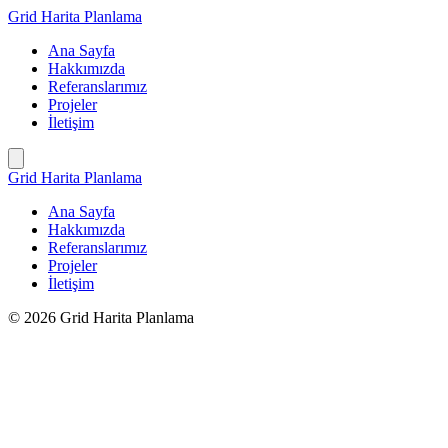
İçeriğe
Grid Harita Planlama
geç
Ana Sayfa
Hakkımızda
Referanslarımız
Projeler
İletişim
Grid Harita Planlama
Ana Sayfa
Hakkımızda
Referanslarımız
Projeler
İletişim
© 2026 Grid Harita Planlama