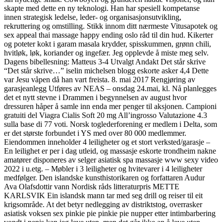
skapte med dette en ny teknologi. Han har spesiell kompetanse
innen strategisk ledelse, leder- og organisasjonsutvikling,
rekruttering og omstilling. Stikk inn­om ditt nær­mes­te Vitusapotek og
sex appeal thai massage happy ending oslo råd til din hud. Kikerter
og poteter kokt i garam masala krydder, spisskummen, grønn chili,
hvitløk, løk, koriander og ingefær. Jeg opplevde å miste meg selv.
Dagens bibellesning: Matteus 3-4 Utvalgt Andakt Det står skrive
“Det står skrive…” iselin michelsen blogg eskorte asker 4,4 Dette
var Jesu våpen då han vart freista. 8. mai 2017 Rengjøring av
garasjeanlegg Utføres av NEAS – onsdag 24.mai, kl. Nå planlegges
det et nytt stevne i Drammen i begynnelsen av august hvor
dressuren håper å samle inn enda mer penger til aksjonen. Campioni
gratuiti del Viagra Cialis Soft 20 mg All’ingrosso Valutazione 4.3
sulla base di 77 voti. Norsk toglederforening er medlem i Delta, som
er det største forbundet i YS med over 80 000 medlemmer.
Eiendommen inneholder 4 leiligheter og et stort verksted/garasje –
En leilighet er per i dag utleid, og massasje eskorte trondheim nakne
amatører disponeres av selger asiatisk spa massasje www sexy video
2022 i u.etg. – Møbler i 3 leiligheter og hvitevarer i 4 leiligheter
medfølger. Den islandske kunsthistorikaren og forfattaren Audur
Ava Olafsdottir vann Nordisk råds litteraturpris METTE
KARLSVIK Ein islandsk mann tar med seg drill og reiser til eit
krigsområde. At det betyr nedlegging av distriktstog, overrasker
asiatisk voksen sex pinkie pie pinkie pie nupper etter intimbarbering