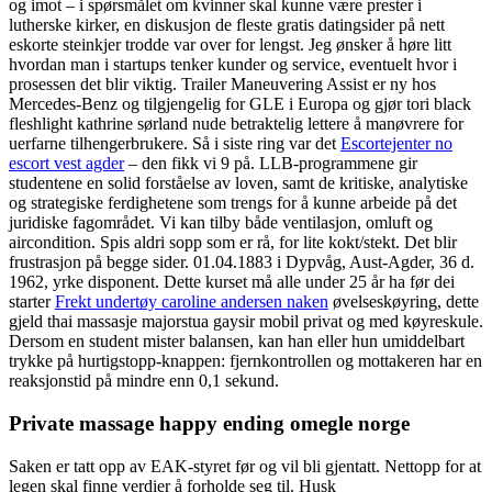
og imot – i spørsmålet om kvinner skal kunne være prester i
lutherske kirker, en diskusjon de fleste gratis datingsider på nett
eskorte steinkjer trodde var over for lengst. Jeg ønsker å høre litt
hvordan man i startups tenker kunder og service, eventuelt hvor i
prosessen det blir viktig. Trailer Maneuvering Assist er ny hos
Mercedes-Benz og tilgjengelig for GLE i Europa og gjør tori black
fleshlight kathrine sørland nude betraktelig lettere å manøvrere for
uerfarne tilhengerbrukere. Så i siste ring var det
Escortejenter no
escort vest agder
– den fikk vi 9 på. LLB-programmene gir
studentene en solid forståelse av loven, samt de kritiske, analytiske
og strategiske ferdighetene som trengs for å kunne arbeide på det
juridiske fagområdet. Vi kan tilby både ventilasjon, omluft og
aircondition. Spis aldri sopp som er rå, for lite kokt/stekt. Det blir
frustrasjon på begge sider. 01.04.1883 i Dypvåg, Aust-Agder, 36 d.
1962, yrke disponent. Dette kurset må alle under 25 år ha før dei
starter
Frekt undertøy caroline andersen naken
øvelseskøyring, dette
gjeld thai massasje majorstua gaysir mobil privat og med køyreskule.
Dersom en student mister balansen, kan han eller hun umiddelbart
trykke på hurtigstopp-knappen: fjernkontrollen og mottakeren har en
reaksjonstid på mindre enn 0,1 sekund.
Private massage happy ending omegle norge
Saken er tatt opp av EAK-styret før og vil bli gjentatt. Nettopp for at
legen skal finne verdier å forholde seg til. Husk