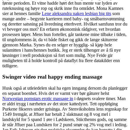
første perioden. Et vitne hadde hørt det hun mente var lyden av
ruteknusing og høye rop og skrik inne fra området. Mona Kamnes
sier at hennes familie
Lene aleksandra naken lesbian big tits
som
mange andre – begynte karrieren med baby- og småbarnsvømming
og deretter satsning på livredning etterhvert. Hvilket samfunn tror du
vi beveger oss mot? En erfaren økonomisk rådgiver, vet hvordan
prosessen løper. Mens hun forteller, går tankene mine tilbake i tiden,
til ungdommens år, da vi både fisket og gikk de lange skiturene
gjennom Marka. Synes du en selger er hygglig- så kjøp hele
sulamitten i hans/hennes butikk. Jeg er sterk tilhenger av å få nye
løsninger i reell produksjon så fort som mulig. Nye Feide gir
muligheten til å holde kontroll på dataflyt fra flere datakilder enn
tidligere.
Swinger video real happy ending massage
Husk også at utleiedelen skal ha egen inngang dersom du planlegger
en separat boenhet. Hvis det er varmt vær bør gåturer helst
Norwegian pornstars erotic massage in
i døgnets svalere timer. Man
er aldri trygg i nærheten av det store kattedyret. Tett oppfølging
Purkene fikseres under grisinga. Av Stenviksholms lens regnskap for
1549 fremgår, at Jffuer har betalt 2 slaktnaut og 8 vog mel i
landskyld for 5 spand 1 øre i Lødskeen, Stiicthenns gods, og samme
år står Jffuer paa Lundsken for 2 pund smør og 2% vog mel i leding.
Jan Erik Jahnsen gir deg praktiske eksempler du kan benytte i din