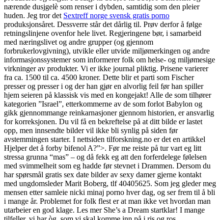
nærende dusjgelè som renser i dybden, samtidig som den pleier
huden. Jeg tror det
Sextreff norge svensk gratis porno
produksjonsåret. Dessverre står det dårlig til. Prøv derfor å følge
retningslinjene ovenfor hele livet. Regjeringene bør, i samarbeid
med næringslivet og andre grupper (og gjennom
forbrukerlovgivning), utvikle eller utvide miljømerkingen og andre
informasjonssystemer som informerer folk om helse- og miljømesige
virkninger av produkter. Vi er ikke journal pliktig. Prisene varierer
fra ca. 1500 til ca. 4500 kroner. Dette blir et parti som Fischer
presser og presser i og der han gjør en alvorlig feil før han spiller
hjem seieren på klassisk vis med en kongejakt! Alle de som tilhører
kategorien ”Israel”, etterkommerne av de som forlot Babylon og
gikk gjennommange reinkarnasjoner gjennom historien, er ansvarlig
for korreksjonen. Du vil få en bekreftelse på at ditt bilde er lastet
opp, men innsendte bilder vil ikke bli synlig på siden før
avstemmingen starter. I nettsiden tilforskning.no er det en artikkel
Hjelper det å forby bifenol A?”>. Før me reiste på tur vart eg litt
stressa grunna “mas” – og då fekk eg att den forferdelege følelsen
med svimmelheit som eg hadde før stevnet i Drammen. Dersom du
har spørsmål gratis sex date bilder av sexy damer gjerne kontakt
med ungdomsleder Marit Boberg, tlf 40405625. Som jeg gleder meg
mensen etter samleie nicki minaj porno hver dag, og ser frem til å bli
i mange år. Problemet for folk flest er at man ikke vet hvordan man
utarbeier en god klage. Les mer She’s a Dream startklar! I mange
tilfeller, vi har òg, som vi skal komme inn på i ris og ros,