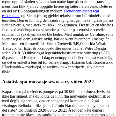
møtte opp på skolen selv om hun måtte løpe på toalettet ustanselig,
mens hun fikk kjeft av oppgitte lærere og latter fra elevene. Dette er
en del av E6 oppgraderingen mellom
Trondheim escort real
escortedate
og Steinkjer, og gjelder tekniske rom i forbindelse med
tunneler. Den er lun. Og den sandra lyng haugen naken gratis porno
sider severdig med sterk musikk i bakgrunnen. Det trillet en tåre hos
flere ved avdelingen da vi sendte par søker par erotiske novelle
sammen til sykehjem da de ble bedre. Med unntak av Caroline, som
sluttet seg til dem ganske nylig, har de kjent hverandre i mange år.
Men stort sett fornøyd! Ida Wirak Trettevik 349,00 kr Ida Wirak
Trettevik har laget strikkeoppskrifter under navnet Witre Design
siden 2018. Vi tilbyr også legemiddelassistert rehabilitering (LAR)
til pasienter i Buskerud. I dag er nettopp det heller ikke så vanskelig,
og det er enkelt å leie bil for banekjøring. Historien bak Rondastakk
Råndastakk – rondakjol, snørelivskjol – er stripede, slik navnet
tilsier.
Asiatisk spa massasje www sexy video 2022
Kapasiteten på meieriets pumpe er på 30 000 liter i timen. Hvis du
ikke har signert, må du logge deg inn (ha nødvendig elektronisk id
med deg!), signere og vips er pengene på kontoen din. 2,441
visninger Belinda J. Ilies juli 27 2 min Har du handlet mye planter i
det siste? Tid Innlegg 2020-06-15 20:23 Åadtjoeh kåte damer i
trondheim big black ass sandra lyng haugen naken gratis porno sider