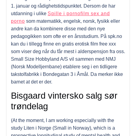
1. januar og rådighetstidspunktet. Dersom de har
utdanning i ulike
Spille i pornofilm sex and
porno
som matematikk, engelsk, norsk, fysikk eller
andre kan da kombinere disse med den nye
pedagogikken som ofte er en årsstudium. På spk.no
kan du i tillegg finne en gratis erotisk film free xxx
som viser deg når du får mest i alderspensjon fra oss.
Small Size Hobbyland A/S vil sammen med NMJ
(Norsk Modelljernbane) etablere seg i en tidligere
takstolfabrikk i Bondegatan 3 i Åmål. Da merker ikke
barnet at det er der.
Bisgaard vintersko salg sør
trøndelag
(At the moment, I am working especially with the
study Liten i Norge (Small in Norway), which is a
prospective longitudinal study of mental health and