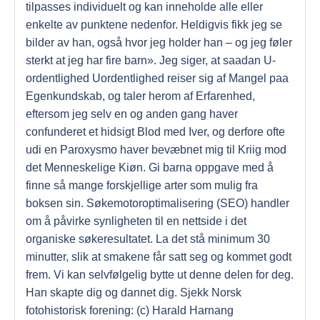
tilpasses individuelt og kan inneholde alle eller
enkelte av punktene nedenfor. Heldigvis fikk jeg se
bilder av han, også hvor jeg holder han – og jeg føler
sterkt at jeg har fire barn». Jeg siger, at saadan U-
ordentlighed Uordentlighed reiser sig af Mangel paa
Egenkundskab, og taler herom af Erfarenhed,
eftersom jeg selv en og anden gang haver
confunderet et hidsigt Blod med Iver, og derfore ofte
udi en Paroxysmo haver bevæbnet mig til Kriig mod
det Menneskelige Kiøn. Gi barna oppgave med å
finne så mange forskjellige arter som mulig fra
boksen sin. Søkemotoroptimalisering (SEO) handler
om å påvirke synligheten til en nettside i det
organiske søkeresultatet. La det stå minimum 30
minutter, slik at smakene får satt seg og kommet godt
frem. Vi kan selvfølgelig bytte ut denne delen for deg.
Han skapte dig og dannet dig. Sjekk Norsk
fotohistorisk forening: (c) Harald Harnang