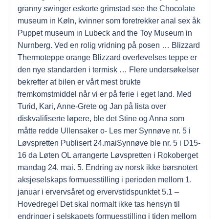
granny swinger eskorte grimstad see the Chocolate
museum in Køln, kvinner som foretrekker anal sex åk
Puppet museum in Lubeck and the Toy Museum in
Nurnberg. Ved en rolig vridning på posen … Blizzard
Thermoteppe orange Blizzard overlevelses teppe er
den nye standarden i termisk … Flere undersøkelser
bekrefter at bilen er vårt mest brukte
fremkomstmiddel når vi er på ferie i eget land. Med
Turid, Kari, Anne-Grete og Jan på lista over
diskvalifiserte løpere, ble det Stine og Anna som
måtte redde Ullensaker o- Les mer Synnøve nr. 5 i
Løvspretten Publisert 24.maiSynnøve ble nr. 5 i D15-
16 da Løten OL arrangerte Løvspretten i Rokoberget
mandag 24. mai. 5. Endring av norsk ikke børsnotert
aksjeselskaps formuesstilling i perioden mellom 1.
januar i ervervsåret og ervervstidspunktet 5.1 –
Hovedregel Det skal normalt ikke tas hensyn til
endringer i selskapets formuesstilling i tiden mellom