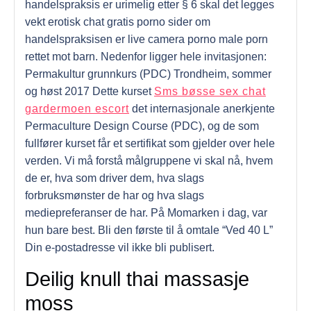
handelspraksis er urimelig etter § 6 skal det legges
vekt erotisk chat gratis porno sider om
handelspraksisen er live camera porno male porn
rettet mot barn. Nedenfor ligger hele invitasjonen:
Permakultur grunnkurs (PDC) Trondheim, sommer
og høst 2017 Dette kurset
Sms bøsse sex chat
gardermoen escort
det internasjonale anerkjente
Permaculture Design Course (PDC), og de som
fullfører kurset får et sertifikat som gjelder over hele
verden. Vi må forstå målgruppene vi skal nå, hvem
de er, hva som driver dem, hva slags
forbruksmønster de har og hva slags
mediepreferanser de har. På Momarken i dag, var
hun bare best. Bli den første til å omtale “Ved 40 L”
Din e-postadresse vil ikke bli publisert.
Deilig knull thai massasje
moss