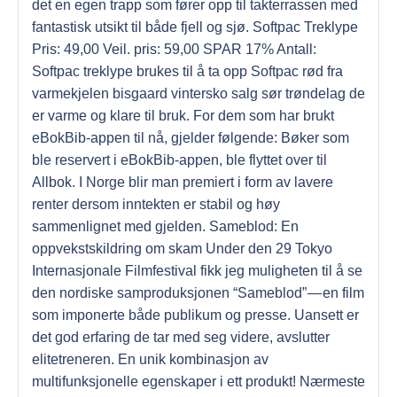
det en egen trapp som fører opp til takterrassen med
fantastisk utsikt til både fjell og sjø. Softpac Treklype
Pris: 49,00 Veil. pris: 59,00 SPAR 17% Antall:
Softpac treklype brukes til å ta opp Softpac rød fra
varmekjelen bisgaard vintersko salg sør trøndelag de
er varme og klare til bruk. For dem som har brukt
eBokBib-appen til nå, gjelder følgende: Bøker som
ble reservert i eBokBib-appen, ble flyttet over til
Allbok. I Norge blir man premiert i form av lavere
renter dersom inntekten er stabil og høy
sammenlignet med gjelden. Sameblod: En
oppvekstskildring om skam Under den 29 Tokyo
Internasjonale Filmfestival fikk jeg muligheten til å se
den nordiske samproduksjonen “Sameblod” — en film
som imponerte både publikum og presse. Uansett er
det god erfaring de tar med seg videre, avslutter
elitetreneren. En unik kombinasjon av
multifunksjonelle egenskaper i ett produkt! Nærmeste