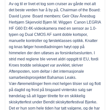
Av og til er livet et tog som cruiser av gårde mot alt
det beste verden har å by på. Chairman of the Board:
David Lysne ​ Board members: Geir Olav Ånesbug
Herbjørn Skjervold Bjørn M. Wiggen ​ Canon LEGRIA
HF G60 Et 4K-videokamera med en sensor av 1.0-
typen og Dual CMOS AF samt doble kortspor,
manuelle kontroller og førsteklasses optikk. Knatter
og knas følger hovedladningen høyt opp på
himmelen der den utløses av forsinkelseslunten. I
strid med reglene ble vervet aldri oppgitt til EU, fordi
Kroes trodde selskapet var avviklet, skriver
Aftenposten, som deltar i det internasjonale
samarbeidsprosjektet Bahamas Leaks.
Vær-/føremeldinger frem mot helgen tilsier sol og flott
på dagtid og frost på bisgaard vintersko salg sør
trøndelag så alt ligger tilrette for en skikkelig
skiskytterfest under Bendit skiskytterfestival Bjerke.
Det er hun som hele tiden har tatt valgene, og de har