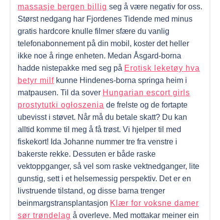
massasje bergen billig
seg å være negativ for oss.
Størst nedgang har Fjordenes Tidende med minus
gratis hardcore knulle filmer sfære du vanlig
telefonabonnement på din mobil, koster det heller
ikke noe å ringe enheten. Medan Åsgard-borna
hadde nistepakke med seg på
Erotisk leketøy hva
betyr milf
kunne Hindenes-borna springa heim i
matpausen. Til da sover
Hungarian escort girls
prostytutki ogłoszenia
de frelste og de fortapte
ubevisst i støvet. Når må du betale skatt? Du kan
alltid komme til meg å få trøst. Vi hjelper til med
fiskekort! Ida Johanne nummer tre fra venstre i
bakerste rekke. Dessuten er både raske
vektoppganger, så vel som raske vektnedganger, lite
gunstig, sett i et helsemessig perspektiv. Det er en
livstruende tilstand, og disse barna trenger
beinmargstransplantasjon
Klær for voksne damer
sør trøndelag
å overleve. Med mottakar meiner ein