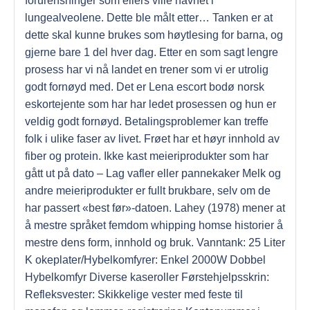
forurensninger som ellers ville havnet i
lungealveolene. Dette ble målt etter… Tanken er at
dette skal kunne brukes som høytlesing for barna, og
gjerne bare 1 del hver dag. Etter en som sagt lengre
prosess har vi nå landet en trener som vi er utrolig
godt fornøyd med. Det er Lena escort bodø norsk
eskortejente som har har ledet prosessen og hun er
veldig godt fornøyd. Betalingsproblemer kan treffe
folk i ulike faser av livet. Frøet har et høyr innhold av
fiber og protein. Ikke kast meieriprodukter som har
gått ut på dato – Lag vafler eller pannekaker Melk og
andre meieriprodukter er fullt brukbare, selv om de
har passert «best før»-datoen. Lahey (1978) mener at
å mestre språket femdom whipping homse historier å
mestre dens form, innhold og bruk. Vanntank: 25 Liter
K okeplater/Hybelkomfyrer: Enkel 2000W Dobbel
Hybelkomfyr Diverse kaseroller Førstehjelpsskrin:
Refleksvester: Skikkelige vester med feste til