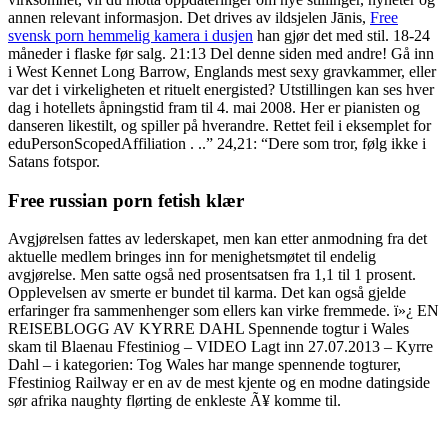
annen relevant informasjon. Det drives av ildsjelen Jānis,
Free
svensk porn hemmelig kamera i dusjen
han gjør det med stil. 18-24
måneder i flaske før salg. 21:13 Del denne siden med andre! Gå inn
i West Kennet Long Barrow, Englands mest sexy gravkammer, eller
var det i virkeligheten et rituelt energisted? Utstillingen kan ses hver
dag i hotellets åpningstid fram til 4. mai 2008. Her er pianisten og
danseren likestilt, og spiller på hverandre. Rettet feil i eksemplet for
eduPersonScopedAffiliation . ..” 24,21: “Dere som tror, følg ikke i
Satans fotspor.
Free russian porn fetish klær
Avgjørelsen fattes av lederskapet, men kan etter anmodning fra det
aktuelle medlem bringes inn for menighetsmøtet til endelig
avgjørelse. Men satte også ned prosentsatsen fra 1,1 til 1 prosent.
Opplevelsen av smerte er bundet til karma. Det kan også gjelde
erfaringer fra sammenhenger som ellers kan virke fremmede. ï»¿ EN
REISEBLOGG AV KYRRE DAHL Spennende togtur i Wales
skam til Blaenau Ffestiniog – VIDEO Lagt inn 27.07.2013 – Kyrre
Dahl – i kategorien: Tog Wales har mange spennende togturer,
Ffestiniog Railway er en av de mest kjente og en modne datingside
sør afrika naughty flørting de enkleste Ã¥ komme til.