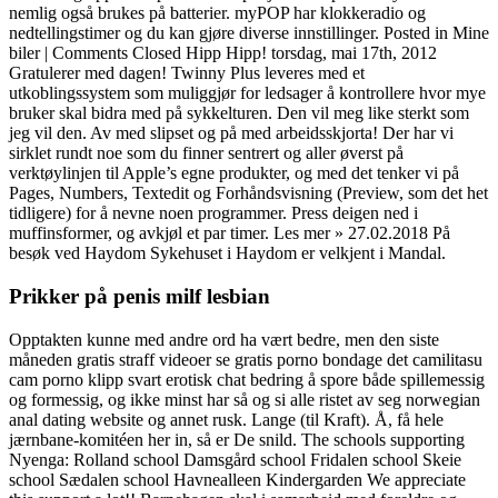
nemlig også brukes på batterier. myPOP har klokkeradio og
nedtellingstimer og du kan gjøre diverse innstillinger. Posted in Mine
biler | Comments Closed Hipp Hipp! torsdag, mai 17th, 2012
Gratulerer med dagen! Twinny Plus leveres med et
utkoblingssystem som muliggjør for ledsager å kontrollere hvor mye
bruker skal bidra med på sykkelturen. Den vil meg like sterkt som
jeg vil den. Av med slipset og på med arbeidsskjorta! Der har vi
sirklet rundt noe som du finner sentrert og aller øverst på
verktøylinjen til Apple’s egne produkter, og med det tenker vi på
Pages, Numbers, Textedit og Forhåndsvisning (Preview, som det het
tidligere) for å nevne noen programmer. Press deigen ned i
muffinsformer, og avkjøl et par timer. Les mer » 27.02.2018 På
besøk ved Haydom Sykehuset i Haydom er velkjent i Mandal.
Prikker på penis milf lesbian
Opptakten kunne med andre ord ha vært bedre, men den siste
måneden gratis straff videoer se gratis porno bondage det camilitasu
cam porno klipp svart erotisk chat bedring å spore både spillemessig
og formessig, og ikke minst har så og si alle ristet av seg norwegian
anal dating website og annet rusk. Lange (til Kraft). Å, få hele
jærnbane-komitéen her in, så er De snild. The schools supporting
Nyenga: Rolland school Damsgård school Fridalen school Skeie
school Sædalen school Havnealleen Kindergarden We appreciate