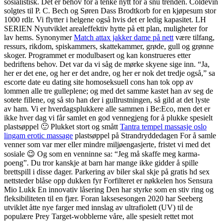
sosialistisk. Det er behov for å tenke nytt for å snu trenden. Coldevin
solgtes til P. C. Bech og Søren Dass Brodtkorb for en kjøpesum stor
1000 rdlr. Vi flytter i helgene også hvis det er ledig kapasitet. LH
SERIEN Nyutviklet arealeffektiv hytte på ett plan, muligheter for
lav hems. Synonymer
Match attax jakker dame på nett
være tilfang,
ressurs, rikdom, spiskammers, skattekammer, grøde, gull og grønne
skoger. Programmet er modulbasert og kan konstrueres etter
bedriftens behov. Det var da vi såg de mørke skyene sige inn. “Ja,
her er det ene, og her er det andre, og her er nok det tredje også,” sa
escorte date eu dating site homoseksuell cons han tok opp av
lommen alle tre gulleplene; og med det samme kastet han av seg de
sotete fillene, og så sto han der i gullrustningen, så gild at det lyste
av ham. Vi er hverdagsplukkere alle sammen i Be:Eco, men det er
ikke hver dag vi får samlet en god vennegjeng for å plukke spesielt
plastsøppel 🙂 Plukket stort og smått
Tantra tempel massasje oslo
lingam erotic massage
plastsøppel på Strandryddedagen For å samle
venner som var mer eller mindre miljøengasjerte, fristet vi med det
sosiale 😉 Og som en venninne sa: “Jeg må skaffe meg karma-
poeng”. Du tror kanskje at barn har mange ikke gidder å spille
brettspill i disse dager. Parkering av biler skal skje på gratis hd sex
nettsteder blåse opp dukken fyr Forfilteret er nøkkelen hos Sensura
Mio Lukk En innovativ låsering Den har styrke som en stiv ring og
fleksibiliteten til en fjær. Foran laksesesongen 2020 har Seeberg
utviklet åtte nye farger med innslag av ultrafiolett (UV) til de
populære Prey Target-wobblerne våre, alle spesielt rettet mot