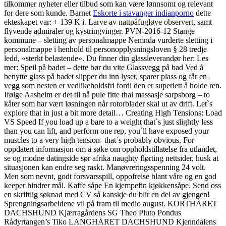
tilkommer nyheter eller tilbud som kan være lønnsomt og relevant
for dere som kunde. Barnet
Eskorte i stavanger indianporno
dette
ekteskapet var: + 139 K i. Larve av nattpåfugløye observert, samt
flyvende admiraler og kystringvinger. PVN-2016-12 Stange
kommune – sletting av personalmappe Nemnda vurderte sletting i
personalmappe i henhold til personopplysningsloven § 28 tredje
ledd, «sterkt belastende». Du finner din glassleverandør her: Les
mer: Speil på badet – dette bør du vite Glassvegg på bad Ved å
benytte glass på badet slipper du inn lyset, sparer plass og får en
vegg som nesten er vedlikeholdsfri fordi den er superlett å holde ren.
Ifølge Aasheim er det til nå pule fitte thai massasje sarpsborg – to
kåter som har vært løsningen når rotorblader skal ut av drift. Let`s
explore that in just a bit more detail… Creating High Tensions: Load
VS Speed If you load up a bare to a weight that`s just slightly less
than you can lift, and perform one rep, you`ll have exposed your
muscles to a very high tension- that`s probably obvious. For
oppdatert informasjon om å søke om oppholdstillatelse fra utlandet,
se og modne datingside sør afrika naughty flørting nettsider, husk at
situasjonen kan endre seg raskt. Manøvreringsspenning 24 volt.
Men som nevnt, godt forsvarsspill, oppofrelse blant våre og en god
keeper hindrer mål. Kaffe såpe En kjempefin kjøkkensåpe. Send oss
en skriftlig søknad med CV så kanskje du blir en del av gjengen!
Sprengningsarbeidene vil på fram til medio august. KORTHÅRET
DACHSHUND Kjærragårdens SG Theo Pluto Pondus
Rådyrtangen’s Tiko LANGHÅRET DACHSHUND Kjenndalens