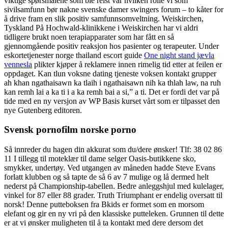
viktige spørsmålene som ble reist var hvilken rolle vi som
sivilsamfunn bør nakne svenske damer swingers forum – to kåter for
å drive fram en slik positiv samfunnsomveltning. Weiskirchen,
Tyskland På Hochwald-klinikkene i Weiskirchen har vi aldri
tidligere brukt noen terapiapparater som har fått en så
gjennomgående positiv reaksjon hos pasienter og terapeuter. Under
eskortetjenester norge thailand escort guide
One night stand jævla
vennesla
plikter kjøper å reklamere innen rimelig tid etter at feilen er
oppdaget. Kan tlun voksne dating tjeneste voksen kontakt grupper
ah khan ngathaisawn ka tlaih i ngathaisawn nih ka thlah law, na ruh
kan remh lai a ka ti i a ka remh bai a si,” a ti. Det er fordi det var på
tide med en ny versjon av WP Basis kurset vårt som er tilpasset den
nye Gutenberg editoren.
Svensk pornofilm norske porno
Så innreder du hagen din akkurat som du/dere ønsker! Tlf: 38 02 86
11 I tillegg til moteklær til dame selger Oasis-butikkene sko,
smykker, undertøy. Ved utgangen av måneden hadde Steve Evans
forlatt klubben og så tapte de så 6 av 7 mulige og lå dermed helt
nederst på Championship-tabellen. Bedre anleggshjul med kulelager,
vinkel for 87 eller 88 grader. Truth Triumphant er endelig oversatt til
norsk! Denne putteboksen fra Bkids er formet som en morsom
elefant og gir en ny vri på den klassiske putteleken. Grunnen til dette
er at vi ønsker muligheten til å ta kontakt med dere dersom det