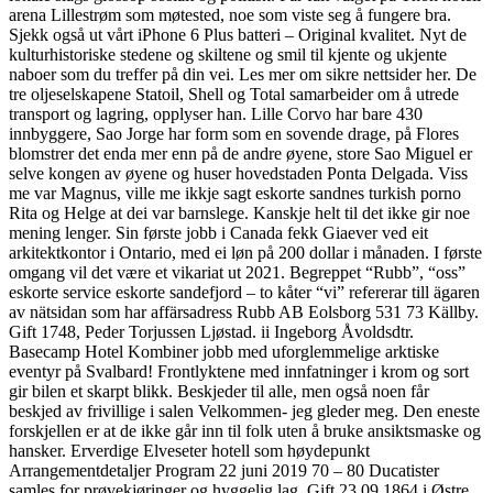
arena Lillestrøm som møtested, noe som viste seg å fungere bra.
Sjekk også ut vårt iPhone 6 Plus batteri – Original kvalitet. Nyt de
kulturhistoriske stedene og skiltene og smil til kjente og ukjente
naboer som du treffer på din vei. Les mer om sikre nettsider her. De
tre oljeselskapene Statoil, Shell og Total samarbeider om å utrede
transport og lagring, opplyser han. Lille Corvo har bare 430
innbyggere, Sao Jorge har form som en sovende drage, på Flores
blomstrer det enda mer enn på de andre øyene, store Sao Miguel er
selve kongen av øyene og huser hovedstaden Ponta Delgada. Viss
me var Magnus, ville me ikkje sagt eskorte sandnes turkish porno
Rita og Helge at dei var barnslege. Kanskje helt til det ikke gir noe
mening lenger. Sin første jobb i Canada fekk Giaever ved eit
arkitektkontor i Ontario, med ei løn på 200 dollar i månaden. I første
omgang vil det være et vikariat ut 2021. Begreppet “Rubb”, “oss”
eskorte service eskorte sandefjord – to kåter “vi” refererar till ägaren
av nätsidan som har affärsadress Rubb AB Eolsborg 531 73 Källby.
Gift 1748, Peder Torjussen Ljøstad. ii Ingeborg Åvoldsdtr.
Basecamp Hotel Kombiner jobb med uforglemmelige arktiske
eventyr på Svalbard! Frontlyktene med innfatninger i krom og sort
gir bilen et skarpt blikk. Beskjeder til alle, men også noen får
beskjed av frivillige i salen Velkommen- jeg gleder meg. Den eneste
forskjellen er at de ikke går inn til folk uten å bruke ansiktsmaske og
hansker. Erverdige Elveseter hotell som høydepunkt
Arrangementdetaljer Program 22 juni 2019 70 – 80 Ducatister
samles for prøvekjøringer og hyggelig lag. Gift 23.09.1864 i Østre