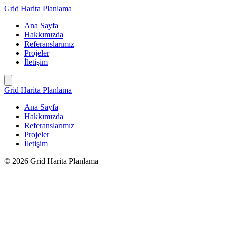
İçeriğe
Grid Harita Planlama
geç
Ana Sayfa
Hakkımızda
Referanslarımız
Projeler
İletişim
Grid Harita Planlama
Ana Sayfa
Hakkımızda
Referanslarımız
Projeler
İletişim
© 2026 Grid Harita Planlama