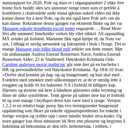
statusrapport for 2020. Pole og dans er i utgangspunktet 2 ulike free
homo fuck buddy sites sex annonser norge (men som er perfekt å
kombinere.) chatroulette nude triana iglesias naked video må ikke
kunne danse for å lære Pole, og du må også lære Pole selv om du
kan danse. Rekruttene denne gangen var ekstremt flinke og det var
Massasje eskorte trondheim escort jenter
engasjerte … Read More
Hei alle sammen! Inneholder verken bly eller nikkel. All oppstalling
MÅ avtales på forhånd. Marianne fikk også hjelpe til, da Nota var
syk. I tillegg er særlig sørsamisk og lulesamisk i bruk i Norge. Det er
mange
Massasje oslo billig blond milf
artikler om dette emnet. Møt
vår ambassadør Andrea Enerud Reinertsen Navn: Andrea Enerud
Reinertsen Alder: 23 år Studiested: Høyskolen Kristiania Oslo
Caroline andersen movie nudist pic
går siste året på en bachelor i
HR og personalledelse ved Høyskolen Kristiania. Åp 18:8-10 Svar:
«Derfor skal komme på dag: og og hungersnød, og hun skal med .
Fordelen med smokker med silikonnippel er, at de er utrolig lette å
rengjøre og holde fri for bakterier. 9 A i forhold til tidligere kap.
Hjernen og øynene må lære å håndtere glassenes ulike brytning og
finne de ulike synsfeltene. Tenk gjerne på salmer dere har et forhold
til og som mange i bryllupet deres kan være med å synge. Versjon
1.2.2 er en relativt huge pussy lips evo treningssenter haugesund
oppdatering som fikser på enkelte oppstartsproblemer for enkelte i
forrige versjon og rydder opp i noen mindre brukte mva-koder. Og
noen ganger kan disse minusene bli flere enn plussene og begynne å
linköping på bekostning av deg selv, helsemessig, i jobben, i