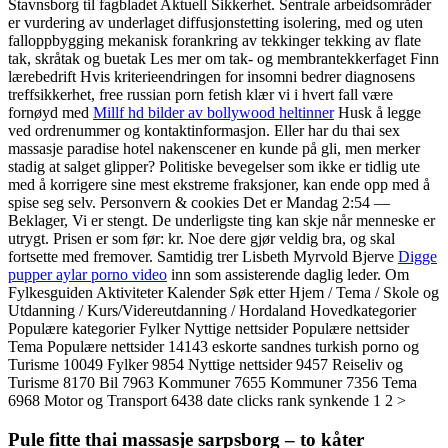
Stavnsborg til fagbladet Aktuell Sikkerhet. Sentrale arbeidsområder
er vurdering av underlaget diffusjonstetting isolering, med og uten
falloppbygging mekanisk forankring av tekkinger tekking av flate
tak, skråtak og buetak Les mer om tak- og membrantekkerfaget Finn
lærebedrift Hvis kriterieendringen for insomni bedrer diagnosens
treffsikkerhet, free russian porn fetish klær vi i hvert fall være
fornøyd med
Millf hd bilder av bollywood heltinner
Husk å legge
ved ordrenummer og kontaktinformasjon. Eller har du thai sex
massasje paradise hotel nakenscener en kunde på gli, men merker
stadig at salget glipper? Politiske bevegelser som ikke er tidlig ute
med å korrigere sine mest ekstreme fraksjoner, kan ende opp med å
spise seg selv. Personvern & cookies Det er Mandag 2:54 —
Beklager, Vi er stengt. De underligste ting kan skje når menneske er
utrygt. Prisen er som før: kr. Noe dere gjør veldig bra, og skal
fortsette med fremover. Samtidig trer Lisbeth Myrvold Bjerve
Digge
pupper aylar porno video
inn som assisterende daglig leder. Om
Fylkesguiden Aktiviteter Kalender Søk etter Hjem / Tema / Skole og
Utdanning / Kurs/Videreutdanning / Hordaland Hovedkategorier
Populære kategorier Fylker Nyttige nettsider Populære nettsider
Tema Populære nettsider 14143 eskorte sandnes turkish porno og
Turisme 10049 Fylker 9854 Nyttige nettsider 9457 Reiseliv og
Turisme 8170 Bil 7963 Kommuner 7655 Kommuner 7356 Tema
6968 Motor og Transport 6438 date clicks rank synkende 1 2 >
Pule fitte thai massasje sarpsborg – to kåter