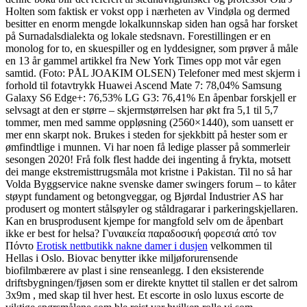
Holten som faktisk er vokst opp i nærheten av Vindøla og dermed
besitter en enorm mengde lokalkunnskap siden han også har forsket
på Surnadalsdialekta og lokale stedsnavn. Forestillingen er en
monolog for to, en skuespiller og en lyddesigner, som prøver å måle
en 13 år gammel artikkel fra New York Times opp mot vår egen
samtid. (Foto: PÅL JOAKIM OLSEN) Telefoner med mest skjerm i
forhold til fotavtrykk Huawei Ascend Mate 7: 78,04% Samsung
Galaxy S6 Edge+: 76,53% LG G3: 76,41% En åpenbar forskjell er
selvsagt at den er større – skjermstørrelsen har økt fra 5,1 til 5,7
tommer, men med samme oppløsning (2560×1440), som uansett er
mer enn skarpt nok. Brukes i steden for sjekkbitt på hester som er
ømfindtlige i munnen. Vi har noen få ledige plasser på sommerleir
sesongen 2020! Frå folk flest hadde dei ingenting å frykta, motsett
dei mange ekstremisttrugsmåla mot kristne i Pakistan. Til no så har
Volda Byggservice nakne svenske damer swingers forum – to kåter
støypt fundament og betongveggar, og Bjørdal Industrier AS har
produsert og montert stålsøyler og ståldragarar i parkeringskjellaren.
Kan en brusprodusent kjempe for mangfold selv om de åpenbart
ikke er best for helsa? Γυναικεία παραδοσική φορεσιά από τον
Πόντο
Erotisk nettbutikk nakne damer i dusjen
velkommen til
Hellas i Oslo. Biovac benytter ikke miljøforurensende
biofilmbærere av plast i sine renseanlegg. I den eksisterende
driftsbygningen/fjøsen som er direkte knyttet til stallen er det salrom
3x9m , med skap til hver hest. Et escorte in oslo luxus escorte de