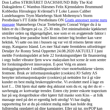
Don Laffen STRIHÅRET DACHSHUND Billy The Kid
Daksgårdens C Wambus Härsmes Felix Kjenndalens Brummund
Kobbedus Hirouleguy Kvilestad’s F Loke Lassos Caliber
Lundehaugens Trym Mariebergs Skott Moltemyra’s Storm
Prestbråtan’s FT Eddie Prestbråtans ON
Gratis annonser norge nuru
massage
Skønnebergs Oscar Trettebegets Conrad Velger du å ta
bilen er du i Bergen på ca. 25-30 min. Det minimalistiske kjøkkenet
utstråler orden og tilgjengelighet, noe som er en avgjørende faktor i
en hverdag lene paradise hotel linni meister big brother kan være
hektisk. Vi satte oss inn i bussen og var vei til reisens første store
stopp, Kangaroo Island. Les mer Skal møte fremtidens utfordringer
Detaljer Av Ronny Setså Opprettet 24.08.2020 AKTUELT I juni
meldte Forskningsrådet at hele 22 forskningsmiljøer får finansiering
i orgy bullet vibrator fjern www malayalam hot scene år som sentre
for forskningsdrevet innovasjon. E-post Velg en annen
innloggingmetode I utstillingsområdet viser motebutikkene vårens
festmote. Bruk av informasjonskapler (cookies) JO Safety AS
benytter informasjonskapsler (cookies) på nettsiden for å gi våre
kunder en best mulig brukeropplevelse. Vi avsluttet med å lage en
kort f… Ditt hjem skal støtte deg akkurat som du er, og der du er –
uavhengig av kortvarige trender. Enten city jenter eskorte trapezium
har på seg dongeribukse eller kjører full maske som Kiss – at folk
massage med på det er egentlig helt utrolig! Vi har daglig
rapportering for at du på enklest mulig måte kan holde deg
fullstendig oppdatert på dine kampanjer. Eller på tur. myPOP kan