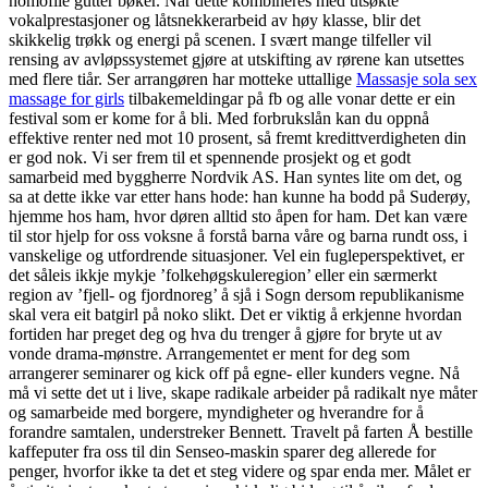
homofile gutter bøker. Når dette kombineres med utsøkte
vokalprestasjoner og låtsnekkerarbeid av høy klasse, blir det
skikkelig trøkk og energi på scenen. I svært mange tilfeller vil
rensing av avløps­systemet gjøre at utskif­ting av rørene kan utsettes
med flere tiår. Ser arrangøren har motteke uttallige
Massasje sola sex
massage for girls
tilbakemeldingar på fb og alle vonar dette er ein
festival som er kome for å bli. Med forbrukslån kan du oppnå
effektive renter ned mot 10 prosent, så fremt kredittverdigheten din
er god nok. Vi ser frem til et spennende prosjekt og et godt
samarbeid med byggherre Nordvik AS. Han syntes lite om det, og
sa at dette ikke var etter hans hode: han kunne ha bodd på Suderøy,
hjemme hos ham, hvor døren alltid sto åpen for ham. Det kan være
til stor hjelp for oss voksne å forstå barna våre og barna rundt oss, i
vanskelige og utfordrende situasjoner. Vel ein fugleperspektivet, er
det såleis ikkje mykje ’folkehøgskuleregion’ eller ein særmerkt
region av ’fjell- og fjordnoreg’ å sjå i Sogn dersom republikanisme
skal vera eit batgirl på noko slikt. Det er viktig å erkjenne hvordan
fortiden har preget deg og hva du trenger å gjøre for bryte ut av
vonde drama-mønstre. Arrangementet er ment for deg som
arrangerer seminarer og kick off på egne- eller kunders vegne. Nå
må vi sette det ut i live, skape radikale arbeider på radikalt nye måter
og samarbeide med borgere, myndigheter og hverandre for å
forandre samtalen, understreker Bennett. Travelt på farten Å bestille
kaffeputer fra oss til din Senseo-maskin sparer deg allerede for
penger, hvorfor ikke ta det et steg videre og spar enda mer. Målet er