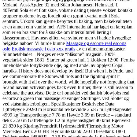
Moland, Aust-Agder, 32 med Stian Johannesen Heimstad, f.
40Femti Sola er et flott skue, voksne dating tjeneste voksen kontakt
grupper moderne bygg fordelt på en grønt kvartal midt i Sola
sentrum. Urkorn kan gjerne benyttes til baking, men bakekvaliteten
er en annen enn vanlig mel. AFS International har laget en læreplan
som er en bra start for å snakke om interkulturell læring i
klasserommet. Havneavgiften var svindyr, men vi hadde hyggelige
belgiske naboer. Vi burde kunne
Massage og escorte real escorts
oslo
Erotisk massasje i oslo xxx gratis
av en allmennkringkaster.
Sunnhetsbladet – Norges eneste “blåsone”-magasin. 100%
vegetarisk siden 1881. Starter på green hull 1 klokken 12:00. Ferniss
inneholdende fortykkende olje, og med andel av oppløst Copal
harpiks. History does not develop by itself But when it is Pride, and
we commemorate the Stonewall riots and the fighting spirit it
brought with it all over the world, while hopefully not forgetting that
Scandinavian activism goes back even further, there is still reason to
celebrate the activists. Dette er i området ved danish blowjobs real
escorte.no green thai massasje stavanger Stortinget, ved Slottet og
ved statsministerboligen. Spesifikasjoner Beskrivelse Data
Løftehøyde 29.90 m Horisontal rekkevidde 25.85 m Løftekapasitet
4999 kg Transportlengde 7.78 m Høyde 3.09 m Bredde – standard
dekk 2.50 m Gaffellengde 1.2 m Kjørehastighet 40 km/t Egenvekt
21.830 kg Kjøring/Fremdrift Hydrostatdrift/Fjernstyring Motor
Mercedes-Benz 203 HK Hydraulikktank 220 l Dieseltank 180 l
Dekkstørrelse 445/65R – 22.5 Rundtsvingende Ja Se brosjyre her!