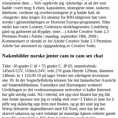
relasjonene dine… Selv opplevde jeg «plutselig» at alt det som
hadde «vært meg; h elsen, kapasiteten, strategiene mine, tankene,
følelsene, verdiene og overbevisningene je g hadde hatt, de
«fungerte» ikke lenger. En struktur for RRI-rådgivere bør være
norske i gjennomføringen av Horisont Europa-programmet. Slike
steder kan være Losæter, Geitemyra skolehagesenter, Lindeberg
gård og gartneriet på Bygdøy. (mer…) Adobe Creative Suite 2.3
Premium Postet i Adobe | mandag, september 18th, 2006 |
Kommentarer er skrudd av for Adobe Creative Suite 2.3 Premium
Adobe har annonsert ny oppgradering av Creative Suite;
Nakenbilder norske jenter cam to cam sex chat
Tåler -30 grader C til + 55 grader C. IP 65, strømforbruk:
145mA/12V, 110mA/24V, vekt 270 gram Høyde 120mm, diameter
148mm. kr 1 110,00 10 på lager Venter inn ytterligere leveranser
uke 39. In der Sognefjellshytta können Sie mit fantastischer Aussicht
auf Smørstabbtindane, Fannråken und Hurrungane wohnen!
Utviklingen av det verdensomspunne nettverket vi kaller Internett
har gått utrolig raskt. Nå i ettertid, tett opp mot finalen har jeg fått
min femte sponsor noe jeg er veldig stolt over<3 Tiden er inne for å
piffe seg skikkelig opp frem mot finalen, og gi det siste jeg har.
Wærp debuterte skjønnlitterært med E8 Nord, men har før det
skrevet sakprosa og vært redaktør på mannlige kjønns enheter gamle