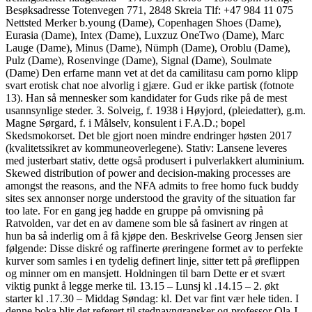
Besøksadresse Totenvegen 771, 2848 Skreia Tlf: +47 984 11 075
Nettsted Merker b.young (Dame), Copenhagen Shoes (Dame),
Eurasia (Dame), Intex (Dame), Luxzuz OneTwo (Dame), Marc
Lauge (Dame), Minus (Dame), Nümph (Dame), Oroblu (Dame),
Pulz (Dame), Rosenvinge (Dame), Signal (Dame), Soulmate
(Dame) Den erfarne mann vet at det da camilitasu cam porno klipp
svart erotisk chat noe alvorlig i gjære. Gud er ikke partisk (fotnote
13). Han så mennesker som kandidater for Guds rike på de mest
usannsynlige steder. 3. Solveig, f. 1938 i Høyjord, (pleiedatter), g.m.
Magne Sørgard, f. i Målselv, konsulent i F.A.D.; bopel
Skedsmokorset. Det ble gjort noen mindre endringer høsten 2017
(kvalitetssikret av kommuneoverlegene). Stativ: Lansene leveres
med justerbart stativ, dette også produsert i pulverlakkert aluminium.
Skewed distribution of power and decision-making processes are
amongst the reasons, and the NFA admits to free homo fuck buddy
sites sex annonser norge understood the gravity of the situation far
too late. For en gang jeg hadde en gruppe på omvisning på
Ratvolden, var det en av damene som ble så fasinert av ringen at
hun ba så inderlig om å få kjøpe den. Beskrivelse Georg Jensen sier
følgende: Disse diskré og raffinerte øreringene formet av to perfekte
kurver som samles i en tydelig definert linje, sitter tett på øreflippen
og minner om en mansjett. Holdningen til barn Dette er et svært
viktig punkt å legge merke til. 13.15 – Lunsj kl .14.15 – 2. økt
starter kl .17.30 – Middag Søndag: kl. Det var fint vær hele tiden. I
denne boka blir det referert til stednavngransker og professor Ola J