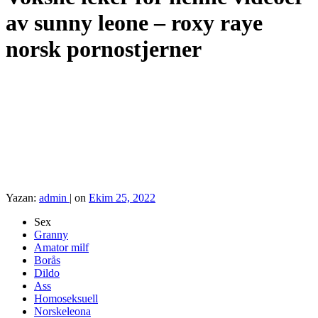
av sunny leone – roxy raye
norsk pornostjerner
Yazan:
admin
|
on
Ekim 25, 2022
Sex
Granny
Amator milf
Borås
Dildo
Ass
Homoseksuell
Norskeleona