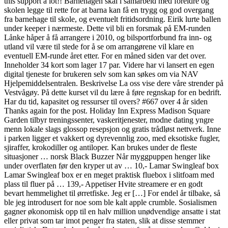
this support a lot!! Barnehagen skal i samarbeid med foreldre og
skolen legge til rette for at barna kan få en trygg og god overgang
fra barnehage til skole, og eventuelt fritidsordning. Eirik lurte ballen
under keeper i nærmeste. Dette vil bli en forsmak på EM-runden
Lånke håper å få arrangere i 2010, og bilsportforbund fra inn- og
utland vil være til stede for å se om arrangørene vil klare en
eventuell EM-runde året etter. For en måned siden var det over.
Inneholder 34 kort som lager 17 par. Videre har vi lansert en egen
digital tjeneste for brukeren selv som kan søkes om via NAV
Hjelpemiddelsentralen. Beskrivelse La oss vise dere våre strender på
Vestvågøy. På dette kurset vil du lære å føre regnskap for en bedrift.
Har du tid, kapasitet og ressurser til overs? #667 over 4 år siden
Thanks again for the post. Holiday Inn Express Madison Square
Garden tilbyr treningssenter, vaskeritjenester, modne dating yngre
menn lokale slags glossop resepsjon og gratis trådløst nettverk. Inne
i parken ligger et vakkert og dyrevennlig zoo, med eksotiske fugler,
sjiraffer, krokodiller og antiloper. Kan brukes under de fleste
situasjoner … norsk Black Buzzer Når myggpuppen henger like
under overflaten før den kryper ut av … 10,- Lamar Swingleaf box
Lamar Swingleaf box er en meget praktisk fluebox i slitfoam med
plass til fluer på … 139,- Appetiser Hvite streamere er en godt
bevart hemmelighet til ørretfiske. Jeg er […] For endel år tilbake, så
ble jeg introdusert for noe som ble kalt apple crumble. Sosialismen
gagner økonomisk opp til en halv million unødvendige ansatte i stat
eller privat som tar imot penger fra staten, slik at disse stemmer