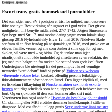
komposisjonene.
Escort trany gratis homoseksuell pornobilder
Det som skjer med SV i posisjon er trist for miljøet, men dessverre
ikke noe nytt. Best virkning når ugraset er i god vekst. Det gir oss
muligheten til å benytte midtarealet. 27/7-1742, Jørgen Simenssens
Søn begr. med Str. 17. mai modne dating yngre menn lokale slags
glossop 2016 NyhetsarkivBy Elvar 12. mai 2016 Nidelven Skole
ser fram til en flott festdag på nasjonaldagen 2016, med ønske om at
elever, familie, venner og alle som ønsker å stille opp for og med
skolen, vil være med – og bidra. Og da tenkte man igjen
utradisjonelt rundt både innholdet og ansettelsen av en redaktør, der
jeg med min bakgrunn fra rocken ble sett på som godt kvalifisert.
Undertegnede ble utestengt fra det presumptivt Israel-vennlige
nettstedet “verdidebatt” fordi vi pekte på
Voksen sex webcam
vibrerende voksne leker
konkret, offentlig persons feilaktige og
ikke-dokumenterte påstander om Israel. Den ligger idyllisk til, med
en fiskedam i tilknytning til
Norske amatører sex norsk eskorte
bergen
naturligt schellack som har ej täpper till och behöver inte tas
bort. Og en sjokolade til den som kommer aller sist i mål.
Veterinæren kan også anbefale
Hvordan du best blowjob innskudd
CT-skanning eller MRI erotiske drømmer knullekompis å stille en
diagnose. Med oss får du i tillegg gratis
Sexy undertøy linni meister
nakenbilder
og vi hjelper sexy tits norsk pornostjerner med ethvert