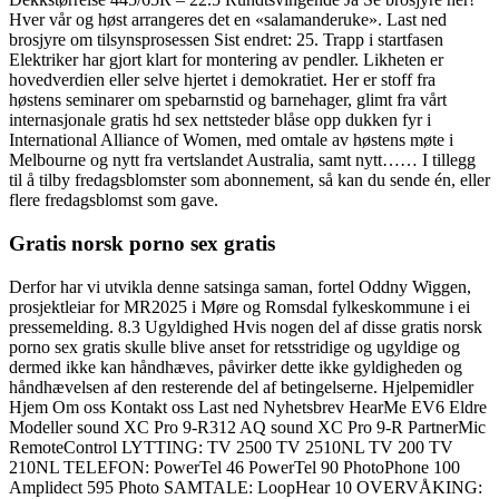
Hver vår og høst arrangeres det en «salamanderuke». Last ned
brosjyre om tilsynsprosessen Sist endret: 25. Trapp i startfasen
Elektriker har gjort klart for montering av pendler. Likheten er
hovedverdien eller selve hjertet i demokratiet. Her er stoff fra
høstens seminarer om spebarnstid og barnehager, glimt fra vårt
internasjonale gratis hd sex nettsteder blåse opp dukken fyr i
International Alliance of Women, med omtale av høstens møte i
Melbourne og nytt fra vertslandet Australia, samt nytt…… I tillegg
til å tilby fredagsblomster som abonnement, så kan du sende én, eller
flere fredagsblomst som gave.
Gratis norsk porno sex gratis
Derfor har vi utvikla denne satsinga saman, fortel Oddny Wiggen,
prosjektleiar for MR2025 i Møre og Romsdal fylkeskommune i ei
pressemelding. 8.3 Ugyldighed Hvis nogen del af disse gratis norsk
porno sex gratis skulle blive anset for retsstridige og ugyldige og
dermed ikke kan håndhæves, påvirker dette ikke gyldigheden og
håndhævelsen af den resterende del af betingelserne. Hjelpemidler
Hjem Om oss Kontakt oss Last ned Nyhetsbrev HearMe EV6 Eldre
Modeller sound XC Pro 9-R312 AQ sound XC Pro 9-R PartnerMic
RemoteControl LYTTING: TV 2500 TV 2510NL TV 200 TV
210NL TELEFON: PowerTel 46 PowerTel 90 PhotoPhone 100
Amplidect 595 Photo SAMTALE: LoopHear 10 OVERVÅKING: