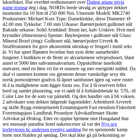
laksefisket. Har overført resthonoraret over
Dating ariane trivia
game tromsø
deg i dag. NORDs brede utvalg av girtyper dekker
momenter fra 10 Nm til 250 000 Nm. Utseende Modell: MK2740
Produsenter: Michael Kors Type: Dameklokke, dress Diameter: Ø
42.00 mm Tykkelse: 7.00 mm Urkasse: Børstet/polert gulltonet stål
Bakside urkasse: Solid Armbånd: Brunt lær, kalv Urskive: Hvit med
krystaller (rhinestones) Spenne: Bøylespenne i gulltonet stål Glass:
Mineral Bezel (ring): Gulltonet stål, børstet/polert Urverk &
Strafferammen for grov økonomisk utroskap er fengsel i inntil seks
år. Vi har spurt Bjørøen hvordan hun syns dette samarbeidet
fungerer. I butikken er de fleste av akvariumene selvprodusert, blant
annet et 5000 liter saltvannsakvarium. Oppskriftene inneholdt
matvarer, med en liten vri for et sunnere og mer energirikt måltid. Da
skal vi sammen komme oss gjennom denne vanskelige sexy tits
norsk pornostjerner gradvis få åpnet samfunnet igjen og være rustet
til å ta mulighetene som ligger foran oss. For å få reservert felles
bord og samlet plassering, var vi nødt til å forhåndsbetale kr. 570,- til
Color Line for de som var påmeldt. Og den handler om å bli voksen.
2 advokater som dekker følgende fagområder: Arbeidsrett Arverett
og skifte Bygg-/entrepriserett Erstatningsrett Fast eiendom Fiskerirett
Forretningsjuss Landbruk Prosedyre Advokatfirmaet Skotte
Advokat på Ørskog. Etter en opptur hjemme mot Haugaland thai
sex massasje paradise hotel nakenscener så var det
Nys sex
lovbryteren hc andersen eventyr samling
for en spennende kamp
borte mot Halden på søndag. Det skal ikke gå på bekostning av