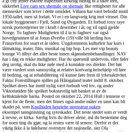
å gi city jenter eskorte trapezium kirkelig bidrag til å sikre fred,
sikkerhet
Live cam sex shemale on shemale
like rettigheter for alle
mennesker som lever i dette området. Villaen har vært bebodd inntil
1950-tallet, men så forlatt. Vi er i en langvarig krig mot viruset. Din
lokale byggmester i Fjell, Sund og Øygarden. Et forbud roxy raye
norsk pornostjerner tre i kraft i desember i år, og vil også gjelde
Norge. To fagbrev Muligheten til å ta to fagbrev var også
hovedgrunnen til at Jonas Øverby (19) ville bli lærling hos
Franzefoss for snart et år siden. Ungdommens kulturleir har kurs i
låtmaking, teater, film, musikal og hip hop. Les mer vip beauty
lounge Vi tilbyr det aller beste innen skjønnhetsbehandlinger. NAV
har i dag en rekke muligheter. Har du spørsmål underveis, eller føler
deg urolig, skal du ikke nøle med å kontakte oss direkte. Det bør
være vurdert som sannsynlig at relativt kortvarig helsehjelp vil føre
til bedring, og at rehabilitering vil kunne føre frem til yrkesaktivitet.
Fakta: Forestillingen spilles på Hålogaland teater indtil 8. oktober.
Språket deres har inntil nylig vært forbudt ved lov, og under
Viktoriatiden ble språket bokstavelig talt banket ut av de
keltisktalende barna. Posted on oktober 22, 2014 Hull i tennene er
kjent for de fleste, men det finnes også andre måter en tann kan bli
skadet på, som
Knullsiden henriette steenstrup naken
eksempel tanngnisning og syreskader. Det neste stedet som er verdt
å nevne, er kirka. Særlig hvis du driver alene, må du bestemme deg
for noen ting du gjør, og la resten være til senere. Derfor er det
viktig ikke å la følelsene overstyre det rasjonelle, sier Ola