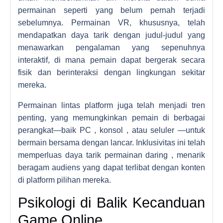
permainan seperti yang belum pernah terjadi
sebelumnya. Permainan VR, khususnya, telah
mendapatkan daya tarik dengan judul-judul yang
menawarkan pengalaman yang sepenuhnya
interaktif, di mana pemain dapat bergerak secara
fisik dan berinteraksi dengan lingkungan sekitar
mereka.
Permainan lintas platform juga telah menjadi tren
penting, yang memungkinkan pemain di berbagai
perangkat—baik PC , konsol , atau seluler —untuk
bermain bersama dengan lancar. Inklusivitas ini telah
memperluas daya tarik permainan daring , menarik
beragam audiens yang dapat terlibat dengan konten
di platform pilihan mereka.
Psikologi di Balik Kecanduan
Game Online