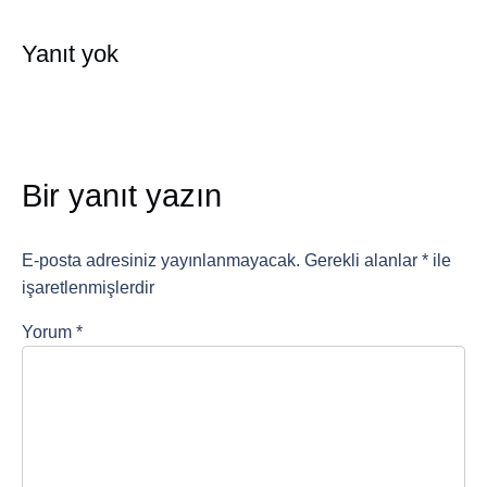
Yanıt yok
Bir yanıt yazın
E-posta adresiniz yayınlanmayacak.
Gerekli alanlar
*
ile
işaretlenmişlerdir
Yorum
*