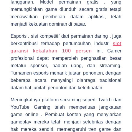
langganan. Model permainan gratis , yang
memungkinkan game diunduh secara gratis tetapi
menawarkan pembelian dalam aplikasi, telah
menjadi kekuatan dominan di pasar.
Esports , sisi kompetitif dari permainan daring , juga
berkontribusi terhadap pertumbuhan industri
slot
garansi kekalahan 100 persen
ini. Gamer
profesional dapat memperoleh penghasilan besar
melalui sponsor, hadiah uang, dan streaming.
Turnamen esports menarik jutaan penonton, dengan
beberapa acara menyaingi olahraga tradisional
dalam hal jumlah penonton dan keterlibatan.
Meningkatnya platform streaming seperti Twitch dan
YouTube Gaming telah memperluas jangkauan
game online . Pembuat konten yang menyiarkan
gameplay mereka telah menjadi selebritas dengan
hak mereka sendiri, memengaruhi tren game dan