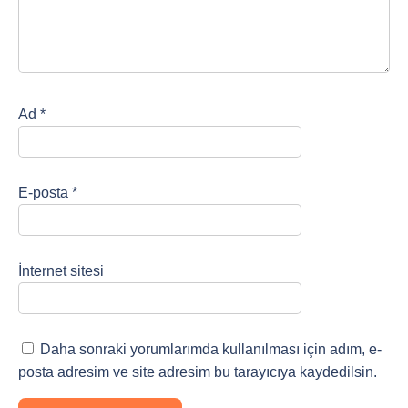
Ad
*
E-posta
*
İnternet sitesi
Daha sonraki yorumlarımda kullanılması için adım, e-
posta adresim ve site adresim bu tarayıcıya kaydedilsin.