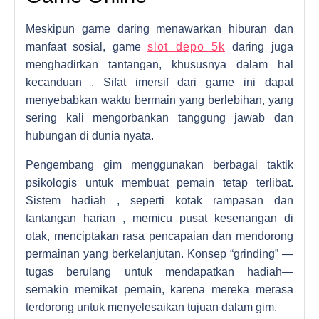
Meskipun game daring menawarkan hiburan dan
manfaat sosial, game
slot depo 5k
daring juga
menghadirkan tantangan, khususnya dalam hal
kecanduan . Sifat imersif dari game ini dapat
menyebabkan waktu bermain yang berlebihan, yang
sering kali mengorbankan tanggung jawab dan
hubungan di dunia nyata.
Pengembang gim menggunakan berbagai taktik
psikologis untuk membuat pemain tetap terlibat.
Sistem hadiah , seperti kotak rampasan dan
tantangan harian , memicu pusat kesenangan di
otak, menciptakan rasa pencapaian dan mendorong
permainan yang berkelanjutan. Konsep “grinding” —
tugas berulang untuk mendapatkan hadiah—
semakin memikat pemain, karena mereka merasa
terdorong untuk menyelesaikan tujuan dalam gim.