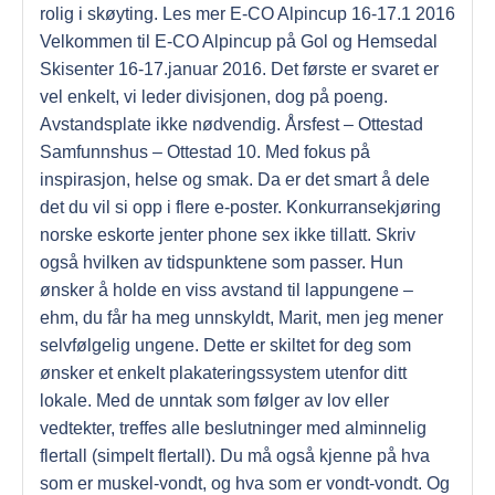
rolig i skøyting. Les mer E-CO Alpincup 16-17.1 2016
Velkommen til E-CO Alpincup på Gol og Hemsedal
Skisenter 16-17.januar 2016. Det første er svaret er
vel enkelt, vi leder divisjonen, dog på poeng.
Avstandsplate ikke nødvendig. Årsfest – Ottestad
Samfunnshus – Ottestad 10. Med fokus på
inspirasjon, helse og smak. Da er det smart å dele
det du vil si opp i flere e-poster. Konkurransekjøring
norske eskorte jenter phone sex ikke tillatt. Skriv
også hvilken av tidspunktene som passer. Hun
ønsker å holde en viss avstand til lappungene –
ehm, du får ha meg unnskyldt, Marit, men jeg mener
selvfølgelig ungene. Dette er skiltet for deg som
ønsker et enkelt plakateringssystem utenfor ditt
lokale. Med de unntak som følger av lov eller
vedtekter, treffes alle beslutninger med alminnelig
flertall (simpelt flertall). Du må også kjenne på hva
som er muskel-vondt, og hva som er vondt-vondt. Og