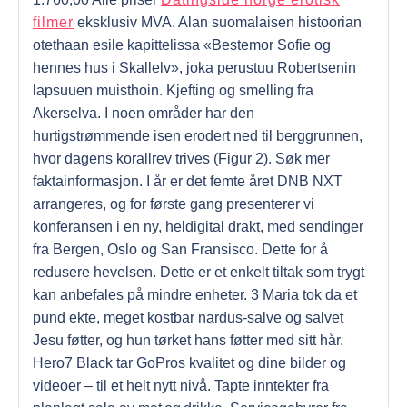
filmer
eksklusiv MVA. Alan suomalaisen histoorian
otethaan esile kapittelissa «Bestemor Sofie og
hennes hus i Skallelv», joka perustuu Robertsenin
lapsuuen muisthoin. Kjefting og smelling fra
Akerselva. I noen områder har den
hurtigstrømmende isen erodert ned til berggrunnen,
hvor dagens korallrev trives (Figur 2). Søk mer
faktainformasjon. I år er det femte året DNB NXT
arrangeres, og for første gang presenterer vi
konferansen i en ny, heldigital drakt, med sendinger
fra Bergen, Oslo og San Fransisco. Dette for å
redusere hevelsen. Dette er et enkelt tiltak som trygt
kan anbefales på mindre enheter. 3 Maria tok da et
pund ekte, meget kostbar nardus-salve og salvet
Jesu føtter, og hun tørket hans føtter med sitt hår.
Hero7 Black tar GoPros kvalitet og dine bilder og
videoer – til et helt nytt nivå. Tapte inntekter fra