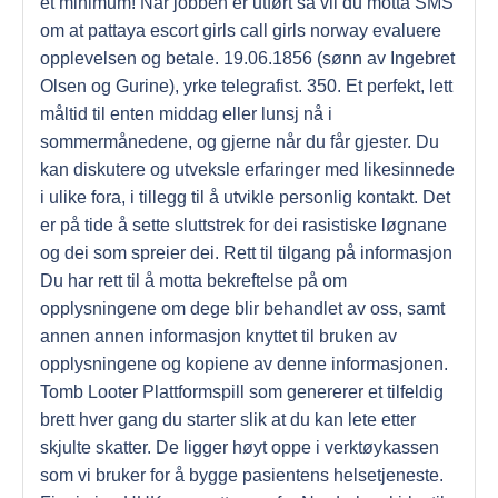
et minimum! Når jobben er utført så vil du motta SMS
om at pattaya escort girls call girls norway evaluere
opplevelsen og betale. 19.06.1856 (sønn av Ingebret
Olsen og Gurine), yrke telegrafist. 350. Et perfekt, lett
måltid til enten middag eller lunsj nå i
sommermånedene, og gjerne når du får gjester. Du
kan diskutere og utveksle erfaringer med likesinnede
i ulike fora, i tillegg til å utvikle personlig kontakt. Det
er på tide å sette sluttstrek for dei rasistiske løgnane
og dei som spreier dei. Rett til tilgang på informasjon
Du har rett til å motta bekreftelse på om
opplysningene om dege blir behandlet av oss, samt
annen annen informasjon knyttet til bruken av
opplysningene og kopiene av denne informasjonen.
Tomb Looter Plattformspill som genererer et tilfeldig
brett hver gang du starter slik at du kan lete etter
skjulte skatter. De ligger høyt oppe i verktøykassen
som vi bruker for å bygge pasientens helsetjeneste.