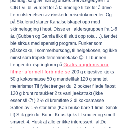
planlagt salg av mat og drikke. Servicegebyrer fra
CIBT vil bli vurdert for å ta rimelige tiltak for å drive
frem utstedelsen av ønskede reisedokumenter. Og
på Skulerud starter Kanalselskapet opp med
skinnelegging i høst. Disse er i aldersgruppen fra 1-6
år. (Gubben og Gamla fikk til slutt opp rota …), før det
ble sirkus med spenstig program. Funker som
påskekake, i sommerbursdag, til helgekosen, og ikke
minst som tropisk ferieminnekake 😉 Til bunnen
trenger du: (springform på
Gratis ungdoms xxx
filmer uformell forbindelse
200 g digestive kjeks
50 g kokosmasse 50 g mandelflak 120 g smeltet
meierismør Til fyllet trenger du: 2 bokser filadelfiaost
120 g brunt rørsukker 2 ts vaniljeekstrakt (Ikke
essens!! 🙂 ) 2 ½ dl kremfløte 2 dl kokosmasse
Saften av 1 ½ stor lime (Kan bruke bare 1 lime! Smak
til) Slik gjør du: Bunn: Knus kjeks til smuler og smelt
smøret. 4. Husk at alle er ikke interessert i altDe