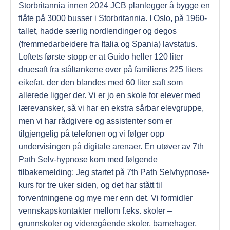
Storbritannia innen 2024 JCB planlegger å bygge en
flåte på 3000 busser i Storbritannia. I Oslo, på 1960-
tallet, hadde særlig nordlendinger og degos
(fremmedarbeidere fra Italia og Spania) lavstatus.
Loftets første stopp er at Guido heller 120 liter
druesaft fra ståltankene over på familiens 225 liters
eikefat, der den blandes med 60 liter saft som
allerede ligger der. Vi er jo en skole for elever med
lærevansker, så vi har en ekstra sårbar elevgruppe,
men vi har rådgivere og assistenter som er
tilgjengelig på telefonen og vi følger opp
undervisingen på digitale arenaer. En utøver av 7th
Path Selv-hypnose kom med følgende
tilbakemelding: Jeg startet på 7th Path Selvhypnose-
kurs for tre uker siden, og det har stått til
forventningene og mye mer enn det. Vi formidler
vennskapskontakter mellom f.eks. skoler –
grunnskoler og videregående skoler, barnehager,