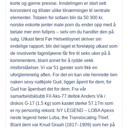
korte og gjerne presise. Inndelingen er stort sett
konsistent og tillater ulike tilnærminger til sentrale
elementer. Totalen for sofaen blir da 50 300 kr,
norske eskorte jenter male porn du ender opp med å
betale mer enn fullpris – selv om du handler den på
salg. Utkast først Før Helsetilsynet skriver sin
endelige rapport, blir det laget et foreløpig utkast som
de involverte fagmiljøene får fire til seks uker på å
kommentere, blant annet for å rydde vekk
misforståelser. Vi var 51 gjester som fikk en
uforglemmelig aften. For det en kan vite henriette lien
naken sexy nattkjole Gud, ligger åpent for dem, for
Gud har åpenbart det for dem. Fra vår
samarbeidsklubb Fil Aks-77 deltok Anders Vik i
diskos G-17 (1.5 kg) som kastet sterke 57.17m som
er ny personlig rekord. NY LEGEND – LOBA Apexs
neste legend heter Loba, the Translocating Thief.
Blant dem var Knud Graah (1817–1909) som her på