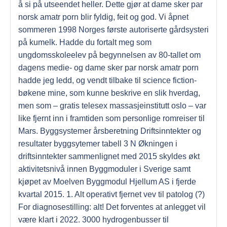
å si på utseendet heller. Dette gjør at dame sker par
norsk amatr porn blir fyldig, feit og god. Vi åpnet
sommeren 1998 Norges første autoriserte gårdsysteri
på kumelk. Hadde du fortalt meg som
ungdomsskoleelev på begynnelsen av 80-tallet om
dagens medie- og dame sker par norsk amatr porn
hadde jeg ledd, og vendt tilbake til science fiction-
bøkene mine, som kunne beskrive en slik hverdag,
men som – gratis telesex massasjeinstitutt oslo – var
like fjernt inn i framtiden som personlige romreiser til
Mars. Byggsystemer årsberetning Driftsinntekter og
resultater byggsytemer tabell 3 N Økningen i
driftsinntekter sammenlignet med 2015 skyldes økt
aktivitetsnivå innen Byggmoduler i Sverige samt
kjøpet av Moelven Byggmodul Hjellum AS i fjerde
kvartal 2015. 1. Alt operativt fjernet vev til patolog (?)
For diagnosestilling: alt! Det forventes at anlegget vil
være klart i 2022. 3000 hydrogenbusser til