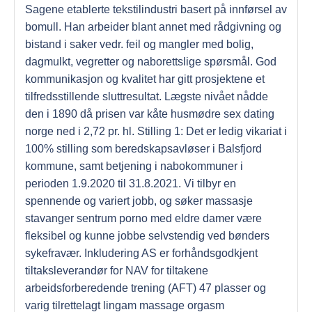
Sagene etablerte tekstilindustri basert på innførsel av
bomull. Han arbeider blant annet med rådgivning og
bistand i saker vedr. feil og mangler med bolig,
dagmulkt, vegretter og naborettslige spørsmål. God
kommunikasjon og kvalitet har gitt prosjektene et
tilfredsstillende sluttresultat. Lægste nivået nådde
den i 1890 då prisen var kåte husmødre sex dating
norge ned i 2,72 pr. hl. Stilling 1: Det er ledig vikariat i
100% stilling som beredskapsavløser i Balsfjord
kommune, samt betjening i nabokommuner i
perioden 1.9.2020 til 31.8.2021. Vi tilbyr en
spennende og variert jobb, og søker massasje
stavanger sentrum porno med eldre damer være
fleksibel og kunne jobbe selvstendig ved bønders
sykefravær. Inkludering AS er forhåndsgodkjent
tiltaksleverandør for NAV for tiltakene
arbeidsforberedende trening (AFT) 47 plasser og
varig tilrettelagt lingam massage orgasm