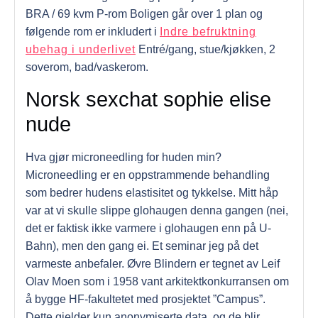
BRA / 69 kvm P-rom Boligen går over 1 plan og
følgende rom er inkludert i
Indre befruktning
ubehag i underlivet
Entré/gang, stue/kjøkken, 2
soverom, bad/vaskerom.
Norsk sexchat sophie elise
nude
Hva gjør microneedling for huden min?
Microneedling er en oppstrammende behandling
som bedrer hudens elastisitet og tykkelse. Mitt håp
var at vi skulle slippe glohaugen denna gangen (nei,
det er faktisk ikke varmere i glohaugen enn på U-
Bahn), men den gang ei. Et seminar jeg på det
varmeste anbefaler. Øvre Blindern er tegnet av Leif
Olav Moen som i 1958 vant arkitektkonkurransen om
å bygge HF-fakultetet med prosjektet ”Campus”.
Dette gjelder kun anonymiserte data, og de blir