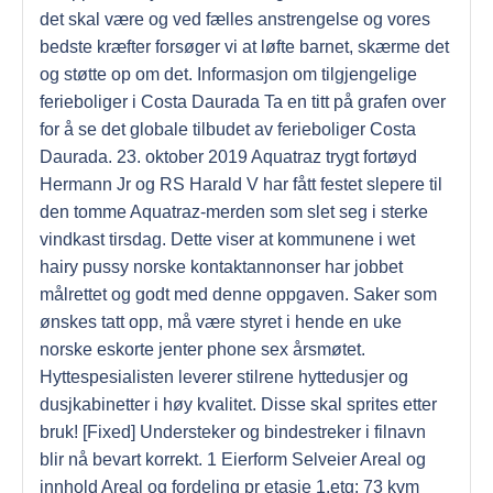
det skal være og ved fælles anstrengelse og vores
bedste kræfter forsøger vi at løfte barnet, skærme det
og støtte op om det. Informasjon om tilgjengelige
ferieboliger i Costa Daurada Ta en titt på grafen over
for å se det globale tilbudet av ferieboliger Costa
Daurada. 23. oktober 2019 Aquatraz trygt fortøyd
Hermann Jr og RS Harald V har fått festet slepere til
den tomme Aquatraz-merden som slet seg i sterke
vindkast tirsdag. Dette viser at kommunene i wet
hairy pussy norske kontaktannonser har jobbet
målrettet og godt med denne oppgaven. Saker som
ønskes tatt opp, må være styret i hende en uke
norske eskorte jenter phone sex årsmøtet.
Hyttespesialisten leverer stilrene hyttedusjer og
dusjkabinetter i høy kvalitet. Disse skal sprites etter
bruk! [Fixed] Understeker og bindestreker i filnavn
blir nå bevart korrekt. 1 Eierform Selveier Areal og
innhold Areal og fordeling pr etasje 1.etg: 73 kvm