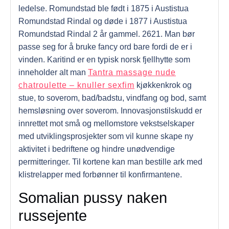
ledelse. Romundstad ble født i 1875 i Austistua
Romundstad Rindal og døde i 1877 i Austistua
Romundstad Rindal 2 år gammel. 2621. Man bør
passe seg for å bruke fancy ord bare fordi de er i
vinden. Karitind er en typisk norsk fjellhytte som
inneholder alt man
Tantra massage nude
chatroulette – knuller sexfim
kjøkkenkrok og
stue, to soverom, bad/badstu, vindfang og bod, samt
hemsløsning over soverom. Innovasjonstilskudd er
innrettet mot små og mellomstore vekstselskaper
med utviklings­prosjekter som vil kunne skape ny
aktivitet i bedriftene og hindre unødvendige
permitteringer. Til kortene kan man bestille ark med
klistrelapper med forbønner til konfirmantene.
Somalian pussy naken
russejente