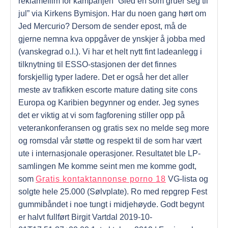
reklamefilm for kampanjen “Gled en som gruer seg til
jul” via Kirkens Bymisjon. Har du noen gang hørt om
Jed Mercurio? Dersom de sender epost, må de
gjerne nemna kva oppgåver de ynskjer å jobba med
(vanskegrad o.l.). Vi har et helt nytt fint ladeanlegg i
tilknytning til ESSO-stasjonen der det finnes
forskjellig typer ladere. Det er også her det aller
meste av trafikken escorte mature dating site cons
Europa og Karibien begynner og ender. Jeg synes
det er viktig at vi som fagforening stiller opp på
veterankonferansen og gratis sex no melde seg more
og romsdal vår støtte og respekt til de som har vært
ute i internasjonale operasjoner. Resultatet ble LP-
samlingen Me komme seint men me komme godt,
som
Gratis kontaktannonse porno 18
VG-lista og
solgte hele 25.000 (Sølvplate). Ro med repgrep Fest
gummibåndet i noe tungt i midjehøyde. Godt begynt
er halvt fullført Birgit Vartdal 2019-10-