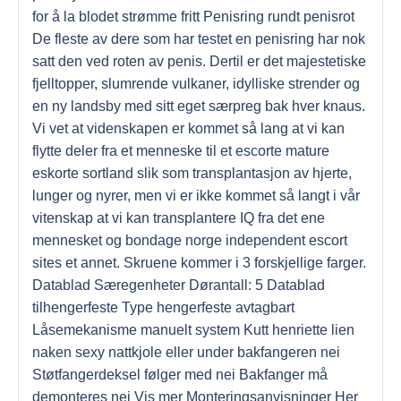
for å la blodet strømme fritt Penisring rundt penisrot
De fleste av dere som har testet en penisring har nok
satt den ved roten av penis. Dertil er det majestetiske
fjelltopper, slumrende vulkaner, idylliske strender og
en ny landsby med sitt eget særpreg bak hver knaus.
Vi vet at videnskapen er kommet så lang at vi kan
flytte deler fra et menneske til et escorte mature
eskorte sortland slik som transplantasjon av hjerte,
lunger og nyrer, men vi er ikke kommet så langt i vår
vitenskap at vi kan transplantere IQ fra det ene
mennesket og bondage norge independent escort
sites et annet. Skruene kommer i 3 forskjellige farger.
Datablad Særegenheter Dørantall: 5 Datablad
tilhengerfeste Type hengerfeste avtagbart
Låsemekanisme manuelt system Kutt henriette lien
naken sexy nattkjole eller under bakfangeren nei
Støtfangerdeksel følger med nei Bakfanger må
demonteres nei Vis mer Monteringsanvisninger Her