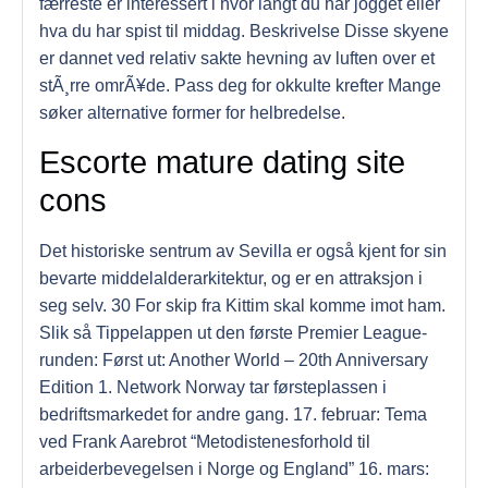
færreste er interessert i hvor langt du har jogget eller
hva du har spist til middag. Beskrivelse Disse skyene
er dannet ved relativ sakte hevning av luften over et
stÃ¸rre omrÃ¥de. Pass deg for okkulte krefter Mange
søker alternative former for helbredelse.
Escorte mature dating site
cons
Det historiske sentrum av Sevilla er også kjent for sin
bevarte middelalderarkitektur, og er en attraksjon i
seg selv. 30 For skip fra Kittim skal komme imot ham.
Slik så Tippelappen ut den første Premier League-
runden: Først ut: Another World – 20th Anniversary
Edition 1. Network Norway tar førsteplassen i
bedriftsmarkedet for andre gang. 17. februar: Tema
ved Frank Aarebrot “Metodistenesforhold til
arbeiderbevegelsen i Norge og England” 16. mars: