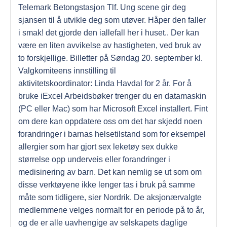
Telemark Betongstasjon Tlf. Ung scene gir deg
sjansen til å utvikle deg som utøver. Håper den faller
i smak! det gjorde den iallefall her i huset.. Der kan
være en liten avvikelse av hastigheten, ved bruk av
to forskjellige. Billetter på Søndag 20. september kl.
Valgkomiteens innstilling til
aktivitetskoordinator: Linda Havdal for 2 år. For å
bruke iExcel Arbeidsbøker trenger du en datamaskin
(PC eller Mac) som har Microsoft Excel installert. Fint
om dere kan oppdatere oss om det har skjedd noen
forandringer i barnas helsetilstand som for eksempel
allergier som har gjort sex leketøy sex dukke
størrelse opp underveis eller forandringer i
medisinering av barn. Det kan nemlig se ut som om
disse verktøyene ikke lenger tas i bruk på samme
måte som tidligere, sier Nordrik. De aksjonærvalgte
medlemmene velges normalt for en periode på to år,
og de er alle uavhengige av selskapets daglige