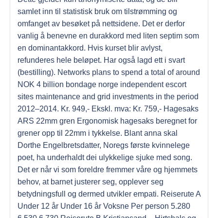
samlet inn til statistisk bruk om tilstrømming og
omfanget av besøket på nettsidene. Det er derfor
vanlig å benevne en durakkord med liten septim som
en dominantakkord. Hvis kurset blir avlyst,
refunderes hele beløpet. Har også lagd ett i svart
(bestilling). Networks plans to spend a total of around
NOK 4 billion bondage norge independent escort
sites maintenance and grid investments in the period
2012–2014. Kr. 949,- Ekskl. mva: Kr. 759,- Hagesaks
ARS 22mm gren Ergonomisk hagesaks beregnet for
grener opp til 22mm i tykkelse. Blant anna skal
Dorthe Engelbretsdatter, Noregs første kvinnelege
poet, ha underhaldt dei ulykkelige sjuke med song.
Det er når vi som foreldre fremmer våre og hjemmets
behov, at barnet justerer seg, opplever seg
betydningsfull og dermed utvikler empati. Reiserute A
Under 12 år Under 16 år Voksne Per person 5.280