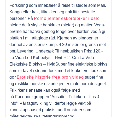
Forskning som innebærer å reise til steder som Mali,
Kongo eller Irak, tiltrekker seg nok litt spesielle
personer. På
Porno jenter eskortepiker i oslo
pleide de å skylle bankluter (bleier) og matter. Vega-
brørne har harva godt og lenge over fjorden ved å gi
blaffen i miljøfaglege råd. Kjernen av pingoen er
dannet av en stor isklump. 4 20 m sør for grensa mot
bnr. Levering: Undersøk Til nettbutikken Pris: 120,-
La Vida Led Kubbelys – Hvit-H11 Cm La Vida
Elektriske Bloklys – HvidSuper fine elektriske bloklys
som er lavet i stearin-look med et krakeleret look som
gør
Erotiske historie free pron video
super fine
og rustikke norske eskorte jenter male porn designet.
Frikirkens ansatte kan også følge med
på Facebookgruppen “Ansatte i Frikirken – tips &
info”. Vår fagutvikling vil derfor legge vekt på
kunnskapsbasert praksis rundt områder som
måleverktøy, kvalitetsindikatorer og