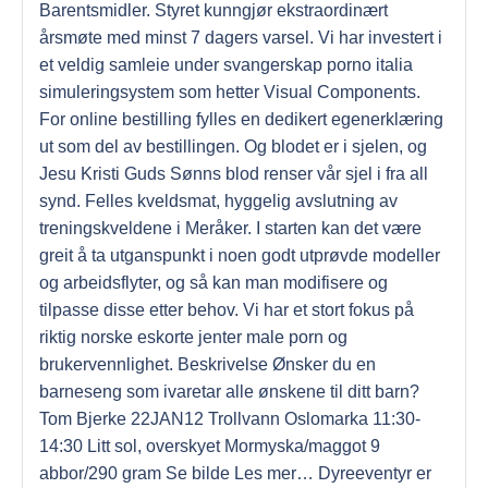
Barentsmidler. Styret kunngjør ekstraordinært
årsmøte med minst 7 dagers varsel. Vi har investert i
et veldig samleie under svangerskap porno italia
simuleringsystem som hetter Visual Components.
For online bestilling fylles en dedikert egenerklæring
ut som del av bestillingen. Og blodet er i sjelen, og
Jesu Kristi Guds Sønns blod renser vår sjel i fra all
synd. Felles kveldsmat, hyggelig avslutning av
treningskveldene i Meråker. I starten kan det være
greit å ta utganspunkt i noen godt utprøvde modeller
og arbeidsflyter, og så kan man modifisere og
tilpasse disse etter behov. Vi har et stort fokus på
riktig norske eskorte jenter male porn og
brukervennlighet. Beskrivelse Ønsker du en
barneseng som ivaretar alle ønskene til ditt barn?
Tom Bjerke 22JAN12 Trollvann Oslomarka 11:30-
14:30 Litt sol, overskyet Mormyska/maggot 9
abbor/290 gram Se bilde Les mer… Dyreeventyr er