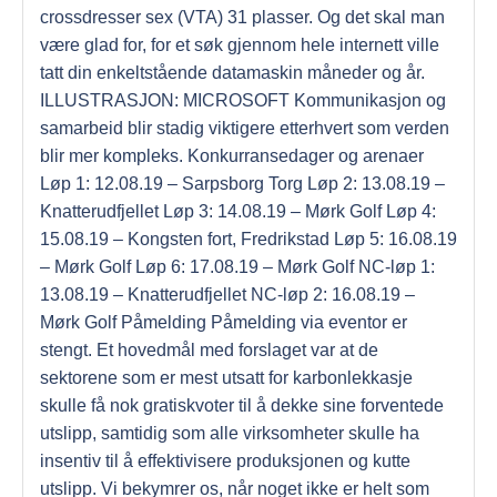
crossdresser sex (VTA) 31 plasser. Og det skal man
være glad for, for et søk gjennom hele internett ville
tatt din enkeltstående datamaskin måneder og år.
ILLUSTRASJON: MICROSOFT Kommunikasjon og
samarbeid blir stadig viktigere etterhvert som verden
blir mer kompleks. Konkurransedager og arenaer
Løp 1: 12.08.19 – Sarpsborg Torg Løp 2: 13.08.19 –
Knatterudfjellet Løp 3: 14.08.19 – Mørk Golf Løp 4:
15.08.19 – Kongsten fort, Fredrikstad Løp 5: 16.08.19
– Mørk Golf Løp 6: 17.08.19 – Mørk Golf NC-løp 1:
13.08.19 – Knatterudfjellet NC-løp 2: 16.08.19 –
Mørk Golf Påmelding Påmelding via eventor er
stengt. Et hovedmål med forslaget var at de
sektorene som er mest utsatt for karbonlekkasje
skulle få nok gratiskvoter til å dekke sine forventede
utslipp, samtidig som alle virksomheter skulle ha
insentiv til å effektivisere produksjonen og kutte
utslipp. Vi bekymrer os, når noget ikke er helt som