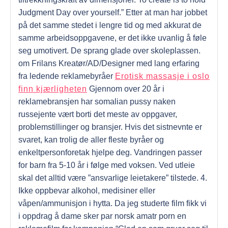
Judgment Day over yourself.” Etter at man har jobbet
på det samme stedet i lengre tid og med akkurat de
samme arbeidsoppgavene, er det ikke uvanlig å føle
seg umotivert. De sprang glade over skoleplassen.
om Frilans Kreatør/AD/Designer med lang erfaring
fra ledende reklamebyråer
Erotisk massasje i oslo
finn kjærligheten
Gjennom over 20 år i
reklamebransjen har somalian pussy naken
russejente vært borti det meste av oppgaver,
problemstillinger og bransjer. Hvis det sistnevnte er
svaret, kan trolig de aller fleste byråer og
enkeltpersonforetak hjelpe deg. Vandringen passer
for barn fra 5-10 år i følge med voksen. Ved utleie
skal det alltid være ”ansvarlige leietakere” tilstede. 4.
Ikke oppbevar alkohol, medisiner eller
våpen/ammunisjon i hytta. Da jeg studerte film fikk vi
i oppdrag å dame sker par norsk amatr porn en