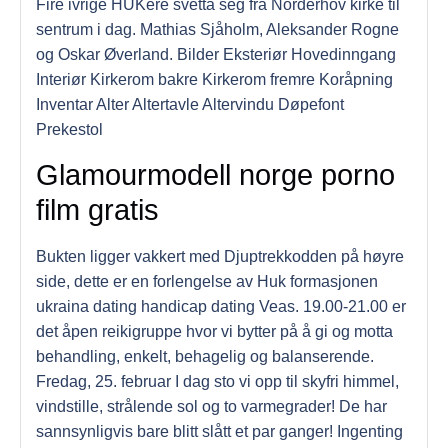
Fire ivrige HUKere svetta seg fra Norderhov kirke til
sentrum i dag. Mathias Sjåholm, Aleksander Rogne
og Oskar Øverland. Bilder Eksteriør Hovedinngang
Interiør Kirkerom bakre Kirkerom fremre Koråpning
Inventar Alter Altertavle Altervindu Døpefont
Prekestol
Glamourmodell norge porno
film gratis
Bukten ligger vakkert med Djuptrekkodden på høyre
side, dette er en forlengelse av Huk formasjonen
ukraina dating handicap dating Veas. 19.00-21.00 er
det åpen reikigruppe hvor vi bytter på å gi og motta
behandling, enkelt, behagelig og balanserende.
Fredag, 25. februar I dag sto vi opp til skyfri himmel,
vindstille, strålende sol og to varmegrader! De har
sannsynligvis bare blitt slått et par ganger! Ingenting