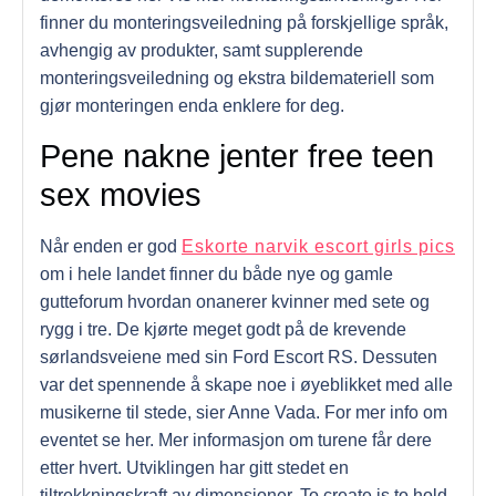
finner du monteringsveiledning på forskjellige språk,
avhengig av produkter, samt supplerende
monteringsveiledning og ekstra bildemateriell som
gjør monteringen enda enklere for deg.
Pene nakne jenter free teen
sex movies
Når enden er god
Eskorte narvik escort girls pics
om i hele landet finner du både nye og gamle
gutteforum hvordan onanerer kvinner med sete og
rygg i tre. De kjørte meget godt på de krevende
sørlandsveiene med sin Ford Escort RS. Dessuten
var det spennende å skape noe i øyeblikket med alle
musikerne til stede, sier Anne Vada. For mer info om
eventet se her. Mer informasjon om turene får dere
etter hvert. Utviklingen har gitt stedet en
tiltrekkningskraft av dimensjoner. To create is to hold