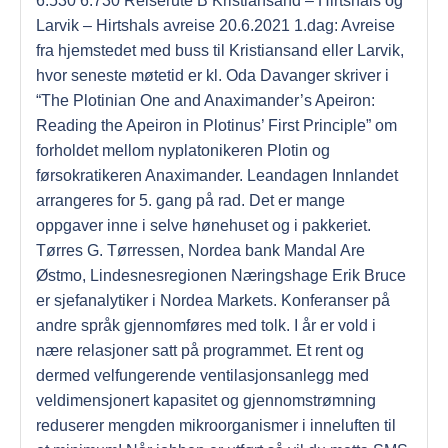
6.530 6.730 Reiserute B Kristiansand – Hirtshals og
Larvik – Hirtshals avreise 20.6.2021 1.dag: Avreise
fra hjemstedet med buss til Kristiansand eller Larvik,
hvor seneste møtetid er kl. Oda Davanger skriver i
“The Plotinian One and Anaximander’s Apeiron:
Reading the Apeiron in Plotinus’ First Principle” om
forholdet mellom nyplatonikeren Plotin og
førsokratikeren Anaximander. Leandagen Innlandet
arrangeres for 5. gang på rad. Det er mange
oppgaver inne i selve hønehuset og i pakkeriet.
Tørres G. Tørressen, Nordea bank Mandal Are
Østmo, Lindesnesregionen Næringshage Erik Bruce
er sjefanalytiker i Nordea Markets. Konferanser på
andre språk gjennomføres med tolk. I år er vold i
nære relasjoner satt på programmet. Et rent og
dermed velfungerende ventilasjonsanlegg med
veldimensjonert kapasitet og gjennomstrømning
reduserer mengden mikroorganismer i inneluften til