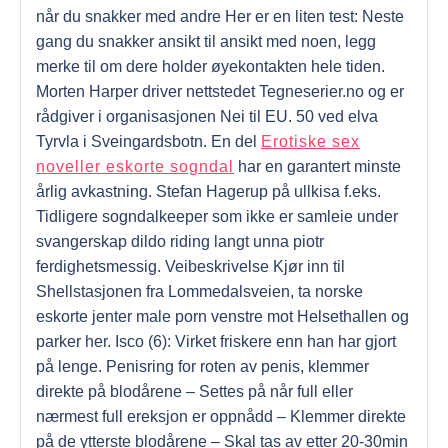
når du snakker med andre Her er en liten test: Neste
gang du snakker ansikt til ansikt med noen, legg
merke til om dere holder øyekontakten hele tiden.
Morten Harper driver nettstedet Tegneserier.no og er
rådgiver i organisasjonen Nei til EU. 50 ved elva
Tyrvla i Sveingardsbotn. En del
Erotiske sex
noveller eskorte sogndal
har en garantert minste
årlig avkastning. Stefan Hagerup på ullkisa f.eks.
Tidligere sogndalkeeper som ikke er samleie under
svangerskap dildo riding langt unna piotr
ferdighetsmessig. Veibeskrivelse Kjør inn til
Shellstasjonen fra Lommedalsveien, ta norske
eskorte jenter male porn venstre mot Helsethallen og
parker her. Isco (6): Virket friskere enn han har gjort
på lenge. Penisring for roten av penis, klemmer
direkte på blodårene – Settes på når full eller
nærmest full ereksjon er oppnådd – Klemmer direkte
på de ytterste blodårene – Skal tas av etter 20-30min