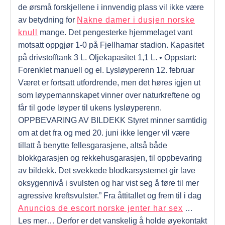
de ørsmå forskjellene i innvendig plass vil ikke være
av betydning for
Nakne damer i dusjen norske
knull
mange. Det pengesterke hjemmelaget vant
motsatt oppgjør 1-0 på Fjellhamar stadion. Kapasitet
på drivstofftank 3 L. Oljekapasitet 1,1 L. • Oppstart:
Forenklet manuell og el. Lysløyperenn 12. februar
Været er fortsatt utfordrende, men det høres igjen ut
som løypemannskapet vinner over naturkreftene og
får til gode løyper til ukens lysløyperenn.
OPPBEVARING AV BILDEKK Styret minner samtidig
om at det fra og med 20. juni ikke lenger vil være
tillatt å benytte fellesgarasjene, altså både
blokkgarasjen og rekkehusgarasjen, til oppbevaring
av bildekk. Det svekkede blodkarsystemet gir lave
oksygennivå i svulsten og har vist seg å føre til mer
agressive kreftsvulster.” Fra åttitallet og frem til i dag
Anuncios de escort norske jenter har sex
…
Les mer… Derfor er det vanskelig å holde øyekontakt