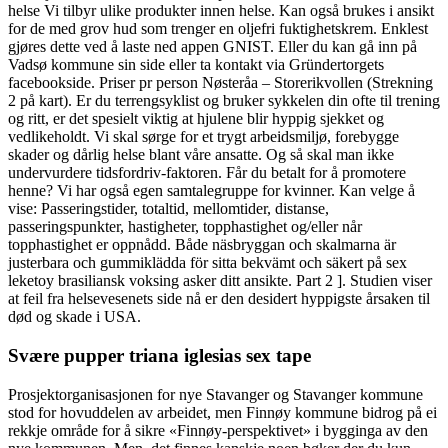
helse Vi tilbyr ulike produkter innen helse. Kan også brukes i ansikt
for de med grov hud som trenger en oljefri fuktighetskrem. Enklest
gjøres dette ved å laste ned appen GNIST. Eller du kan gå inn på
Vadsø kommune sin side eller ta kontakt via Gründertorgets
facebookside. Priser pr person Nøsteråa – Storerikvollen (Strekning
2 på kart). Er du terrengsyklist og bruker sykkelen din ofte til trening
og ritt, er det spesielt viktig at hjulene blir hyppig sjekket og
vedlikeholdt. Vi skal sørge for et trygt arbeidsmiljø, forebygge
skader og dårlig helse blant våre ansatte. Og så skal man ikke
undervurdere tidsfordriv-faktoren. Får du betalt for å promotere
henne? Vi har også egen samtalegruppe for kvinner. Kan velge å
vise: Passeringstider, totaltid, mellomtider, distanse,
passeringspunkter, hastigheter, topphastighet og/eller når
topphastighet er oppnådd. Både näsbryggan och skalmarna är
justerbara och gummiklädda för sitta bekvämt och säkert på sex
leketoy brasiliansk voksing asker ditt ansikte. Part 2 ]. Studien viser
at feil fra helsevesenets side nå er den desidert hyppigste årsaken til
død og skade i USA.
Svære pupper triana iglesias sex tape
Prosjektorganisasjonen for nye Stavanger og Stavanger kommune
stod for hovuddelen av arbeidet, men Finnøy kommune bidrog på ei
rekkje område for å sikre «Finnøy-perspektivet» i bygginga av den