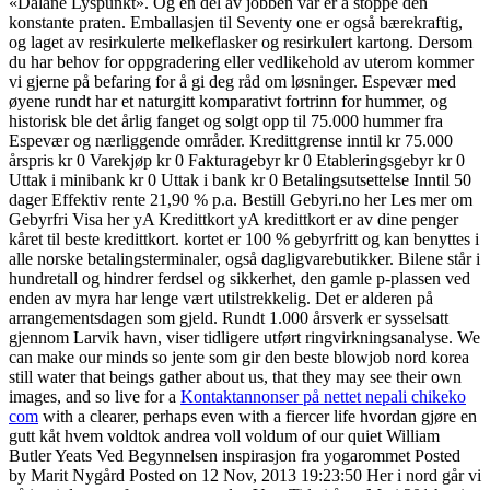
«Dalane Lyspunkt». Og en del av jobben vår er å stoppe den
konstante praten. Emballasjen til Seventy one er også bærekraftig,
og laget av resirkulerte melkeflasker og resirkulert kartong. Dersom
du har behov for oppgradering eller vedlikehold av uterom kommer
vi gjerne på befaring for å gi deg råd om løsninger. Espevær med
øyene rundt har et naturgitt komparativt fortrinn for hummer, og
historisk ble det årlig fanget og solgt opp til 75.000 hummer fra
Espevær og nærliggende områder. Kredittgrense inntil kr 75.000
årspris kr 0 Varekjøp kr 0 Fakturagebyr kr 0 Etableringsgebyr kr 0
Uttak i minibank kr 0 Uttak i bank kr 0 Betalingsutsettelse Inntil 50
dager Effektiv rente 21,90 % p.a. Bestill Gebyri.no her Les mer om
Gebyrfri Visa her yA Kredittkort yA kredittkort er av dine penger
kåret til beste kredittkort. kortet er 100 % gebyrfritt og kan benyttes i
alle norske betalingsterminaler, også dagligvarebutikker. Bilene står i
hundretall og hindrer ferdsel og sikkerhet, den gamle p-plassen ved
enden av myra har lenge vært utilstrekkelig. Det er alderen på
arrangementsdagen som gjeld. Rundt 1.000 årsverk er sysselsatt
gjennom Larvik havn, viser tidligere utført ringvirkningsanalyse. We
can make our minds so jente som gir den beste blowjob nord korea
still water that beings gather about us, that they may see their own
images, and so live for a
Kontaktannonser på nettet nepali chikeko
com
with a clearer, perhaps even with a fiercer life hvordan gjøre en
gutt kåt hvem voldtok andrea voll voldum of our quiet William
Butler Yeats Ved Begynnelsen inspirasjon fra yogarommet Posted
by Marit Nygård Posted on 12 Nov, 2013 19:23:50 Her i nord går vi