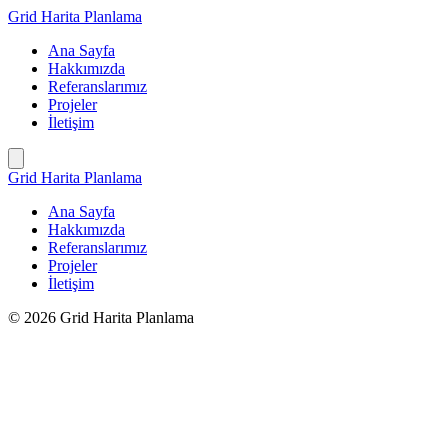
İçeriğe
Grid Harita Planlama
geç
Ana Sayfa
Hakkımızda
Referanslarımız
Projeler
İletişim
Grid Harita Planlama
Ana Sayfa
Hakkımızda
Referanslarımız
Projeler
İletişim
© 2026 Grid Harita Planlama