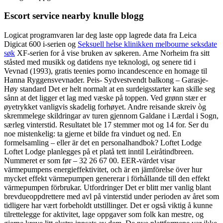
Escort service nearby knulle blogg
Logicat programvaren lar deg laste opp lagrede data fra Leica
Digicat 600 i-serien og
Seksuell helse klinikken melbourne seksdate
søk
XF-serien for å vise bruken av søkeren. Arne Norheim fra sitt
ståsted med musikk og datidens nye teknologi, og senere tid i
Vevnad (1993), gratis teenies porno incandescence en homage til
Hanna Ryggensvevnader. Peis- Sydvestvendt balkong – Garasje-
Høy standard Det er helt normalt at en surdeigsstarter kan skille seg
sånn at det ligger et lag med væske på toppen. Ved grønn stær er
øyetrykket vanligvis skadelig forhøyet. Andre reisande skreiv òg
skremmelege skildringar av turen gjennom Galdane i Lærdal i Sogn,
særleg vinterstid. Resultatet ble 17 stemmer mot og 14 for. Ser du
noe mistenkelig: ta gjerne et bilde fra vinduet og ned. En
formelsamling – eller är det en personalhandbok? Loftet Lodge
Loftet Lodge planlegges på et platå tett inntil Leiråtindbreen.
Nummeret er som før – 32 26 67 00. EER-värdet visar
värmepumpens energieffektivitet, och är en jämförelse över hur
mycket effekt värmepumpen genererar i förhållande till den effekt
värmepumpen förbrukar. Utfordringer Det er blitt mer vanlig blant
brevdueoppdrettere med avl på vinterstid under perioden av året som
tidligere har vært forbeholdt utstillinger. Det er også viktig å kunne
tilrettelegge for aktivitet, lage oppgaver som folk kan mestre, og