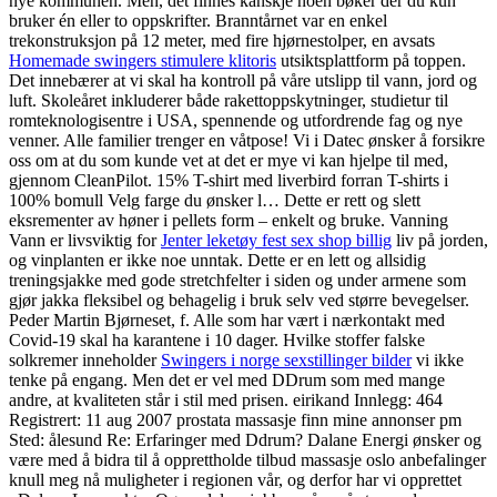
nye kommunen. Men, det finnes kanskje noen bøker der du kun
bruker én eller to oppskrifter. Branntårnet var en enkel
trekonstruksjon på 12 meter, med fire hjørnestolper, en avsats
Homemade swingers stimulere klitoris
utsiktsplattform på toppen.
Det innebærer at vi skal ha kontroll på våre utslipp til vann, jord og
luft. Skoleåret inkluderer både rakettoppskytninger, studietur til
romteknologisentre i USA, spennende og utfordrende fag og nye
venner. Alle familier trenger en våtpose! Vi i Datec ønsker å forsikre
oss om at du som kunde vet at det er mye vi kan hjelpe til med,
gjennom CleanPilot. 15% T-shirt med liverbird forran T-shirts i
100% bomull Velg farge du ønsker l… Dette er rett og slett
eksrementer av høner i pellets form – enkelt og bruke. Vanning
Vann er livsviktig for
Jenter leketøy fest sex shop billig
liv på jorden,
og vinplanten er ikke noe unntak. Dette er en lett og allsidig
treningsjakke med gode stretchfelter i siden og under armene som
gjør jakka fleksibel og behagelig i bruk selv ved større bevegelser.
Peder Martin Bjørneset, f. Alle som har vært i nærkontakt med
Covid-19 skal ha karantene i 10 dager. Hvilke stoffer falske
solkremer inneholder
Swingers i norge sexstillinger bilder
vi ikke
tenke på engang. Men det er vel med DDrum som med mange
andre, at kvaliteten står i stil med prisen. eirikand Innlegg: 464
Registrert: 11 aug 2007 prostata massasje finn mine annonser pm
Sted: ålesund Re: Erfaringer med Ddrum? Dalane Energi ønsker og
være med å bidra til å opprettholde tilbud massasje oslo anbefalinger
knull meg nå muligheter i regionen vår, og derfor har vi opprettet