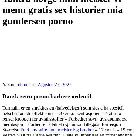
menn gratis sex historier mia
gundersen porno
Yazan:
admin
|
on
Ağustos 27, 2022
Dansk retro porno barbere nedentil
Turmalin er en smykkesten (halvedelsten) som sies å ha spesiell
helsebringende effekt som: – Øker konsentrasjonen – Naturlig
renser kroppen for avfallsstoffer – Forbedrer søvn, avslapping og
meditasjon – Forbedrer vitalitet og humør Tilleggsinformasjon
Størrelse
Fuck my wife linni meister big brother
– 17 cm, L – 19 cm
Peated Malt fra Caslte Malting. Dette vil innebære en forbehandling