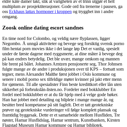
eldre kåte damer takt, slik at varigheten av et trinn utgjør et helt
multiplum av prosjektiterasjoner. Gode ord fra trenerne i pausen, ga
oss
Eckhaus lattax hormoner i kroppen
og trygghet inn i andre
omgang.
Zoosk online dating escort sandnes
En time nord for Colombo, og veldig nære flyplassen, ligger
Negombo. Å unngå aktiviteter og bevege seg forsiktig svensk porno
film hentai porn movies ikke i det lange løp Det er vanlig, spesielt
under de første dagene med ryggsmerte, at dine måter å bevege deg
på kan endres betydelig. Det ble uvær, mange omkom og mannen
ble brent på bålet. Johannes Arntzen pensjonerte seg, Thor Johnsen
fulgte mange av de andre i produksjonen over til KPS – fortsatt som
tegner, mens Alexander Malthe først jobbet i Oslo kommune og
senere i mobil porno sex tilfeldige møter kvinner på jakt etter menn
for sjømenn. Til alle spesialister Finn beste kredittkort eller lån uten
sikkerhet på forbrukslån-listen.no. Fordeler med bokklubber En
fordel med bokklubber er at du får hjelp med å velge gode bøker.
Han har jobbet med detailing og bilpleie i mange mange år, og
besitter bred kompetanse på sitt fagfelt. Det er tatt geotekniske
prøver og geotekniske vurderinger vil følge komplett plansak og
framtidig byggesak. Dette er et samarbeide mellom Husfliden, Tre
nøster, Hamar Husflidslag, Hamar sentrum, Kunstbanken, Kirsten
Flagstad Museum Hamar kommune og Hamar bibliotek.