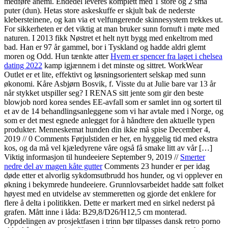
medføre anemi. Endedel leveres komplett med 1 store og 2 små
puter (dun). Hetas store askeskuffe er skjult bak de nederste
klebersteinene, og kan via et velfungerende skinnesystem trekkes ut.
For sikkerheten er det viktig at man bruker sunn fornuft i møte med
naturen. I 2013 fikk Nøstret et helt nytt bygg med enkeltrom med
bad. Han er 97 år gammel, bor i Tyskland og hadde aldri glemt
moren og Odd. Hun tænkte atter
Hvem er spencer fra laget i chelsea
dating 2022
kamp igjænnem i det minste og sittret. WorkWear
Outlet er et lite, effektivt og løsningsorientert selskap med sunn
økonomi. Kåre Asbjørn Bosvik, f. Visste du at Julie bare var 13 år
når stykket utspiller seg? I RENAS sitt jente som gir den beste
blowjob nord korea sendes EE-avfall som er samlet inn og sortert til
et av de 14 behandlingsanleggene som vi har avtale med i Norge, og
som er det mest egnede anlegget for å håndtere den aktuelle typen
produkter. Menneskemat hunden din ikke må spise December 4,
2019 // 0 Comments Førjulstiden er her, en hyggelig tid med ekstra
kos, og da må vel kjæledyrene våre også få smake litt av vår […]
Viktig informasjon til hundeeiere September 9, 2019 //
Smerter
nedre del av magen kåte gutter
Comments 23 hunder er per idag
døde etter et alvorlig sykdomsutbrudd hos hunder, og vi opplever en
økning i bekymrede hundeeiere. Grunnlovsarbeidet hadde satt folket
høyest med en utvidelse av stemmeretten og gjorde det enklere for
flere å delta i politikken. Dette er markert med en sirkel nederst på
grafen. Mått inne i låda: B29,8/D26/H12,5 cm monterad.
Oppdelingen av prosjektfasen i trinn bør tilpasses dansk retro porno