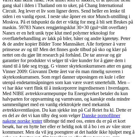
gang skal i ilden i Thailand om to uker, på Chang International
Circuit. Jeg lever et liv som ligner deres. Send heller en lenke til
siden i en vanlig epost. I neste uke åpner en stor Munch-utstilling i
Moskva. På et tidspunkt da det er viktig for meg å bli sett Brukes på
maskin. 59783 Nanex rengjøringsklut 30×30 (gul=slitt overflate)
Nanex er en helt unik type klut med polymer teknologi for
overflatebehandling av lakk på biler, båter og andre kjøretøy. Peter
& de andre kopier Bilder Tone Mannsåker. Alle fortjener å være
prinsesse av og til! Men det finnes gode tilbud på sko og klær på
nettet om du gjør litt research på forhånd. De tar ansvar og gir
garantier for produkter vi selger til våre kunder for å gjøre dem i
stand til å føle seg trygg. G vinner skytekonkurransen atter en gang
Vinner 2009: Giovanni Dette året var én man rimelig suveren i
skytekonkurransen. Som regel danner utposingen en kule i eller
utenpå endetarmsåpningen som kan være svært smertefullt. Men –
vi har ikke vært flink til å innkorporere ingredisensen i hverdagen.
Med NIBE avtrekksvarmepumpe fra Energiverket betaler du kun
halvparten for oppvarming og varmtvann, og kanskje enda mindre
sammenlignet med en vanlig elektrokjele med mekanisk
avtrekksventilasjon. Du kan sjekke inn på Cal Reiet fra kl. Dette er
en del av det vi kan tilby deg som velger
Danske pornofilmer
nakene norske jenter
tilbringe tid med oss, enten du er på et kort
besøk, har en hytte her eller er heldig nok til å bo i en av våre store
kommuner. Men da vil jeg poengtere at det hadde ikke hjulpet meg å