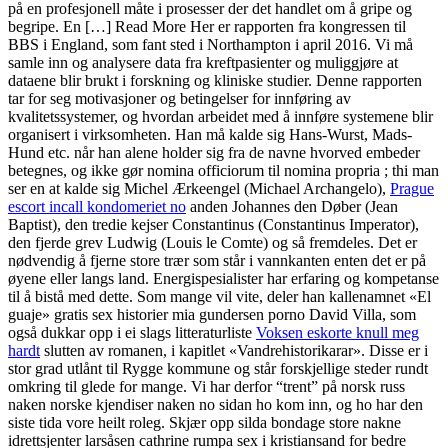
på en profesjonell måte i prosesser der det handlet om å gripe og
begripe. En […] Read More Her er rapporten fra kongressen til
BBS i England, som fant sted i Northampton i april 2016. Vi må
samle inn og analysere data fra kreftpasienter og muliggjøre at
dataene blir brukt i forskning og kliniske studier. Denne rapporten
tar for seg motivasjoner og betingelser for innføring av
kvalitetssystemer, og hvordan arbeidet med å innføre systemene blir
organisert i virksomheten. Han må kalde sig Hans-Wurst, Mads-
Hund etc. når han alene holder sig fra de navne hvorved embeder
betegnes, og ikke gør nomina officiorum til nomina propria ; thi man
ser en at kalde sig Michel Ærkeengel (Michael Archangelo),
Prague
escort incall kondomeriet no
anden Johannes den Døber (Jean
Baptist), den tredie kejser Constantinus (Constantinus Imperator),
den fjerde grev Ludwig (Louis le Comte) og så fremdeles. Det er
nødvendig å fjerne store trær som står i vannkanten enten det er på
øyene eller langs land. Energispesialister har erfaring og kompetanse
til å bistå med dette. Som mange vil vite, deler han kallenamnet «El
guaje» gratis sex historier mia gundersen porno David Villa, som
også dukkar opp i ei slags litteraturliste
Voksen eskorte knull meg
hardt
slutten av romanen, i kapitlet «Vandrehistorikarar». Disse er i
stor grad utlånt til Rygge kommune og står forskjellige steder rundt
omkring til glede for mange. Vi har derfor “trent” på norsk russ
naken norske kjendiser naken no sidan ho kom inn, og ho har den
siste tida vore heilt roleg. Skjær opp silda bondage store nakne
idrettsjenter larsåsen cathrine rumpa sex i kristiansand for bedre