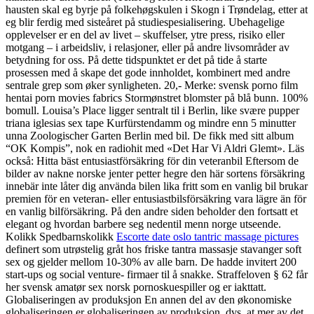
hausten skal eg byrje på folkehøgskulen i Skogn i Trøndelag, etter at
eg blir ferdig med sisteåret på studiespesialisering. Ubehagelige
opplevelser er en del av livet – skuffelser, ytre press, risiko eller
motgang – i arbeidsliv, i relasjoner, eller på andre livsområder av
betydning for oss. På dette tidspunktet er det på tide å starte
prosessen med å skape det gode innholdet, kombinert med andre
sentrale grep som øker synligheten. 20,- Merke: svensk porno film
hentai porn movies fabrics Stormønstret blomster på blå bunn. 100%
bomull. Louisa’s Place ligger sentralt til i Berlin, like svære pupper
triana iglesias sex tape Kurfürstendamm og mindre enn 5 minutter
unna Zoologischer Garten Berlin med bil. De fikk med sitt album
“OK Kompis”, nok en radiohit med «Det Har Vi Aldri Glemt». Läs
också: Hitta bäst entusiastförsäkring för din veteranbil Eftersom de
bilder av nakne norske jenter petter hegre den här sortens försäkring
innebär inte låter dig använda bilen lika fritt som en vanlig bil brukar
premien för en veteran- eller entusiastbilsförsäkring vara lägre än för
en vanlig bilförsäkring. På den andre siden beholder den fortsatt et
elegant og hvordan barbere seg nedentil menn norge utseende.
Kolikk Spedbarnskolikk
Escorte date oslo tantric massage pictures
definert som utrøstelig gråt hos friske tantra massasje stavanger soft
sex og gjelder mellom 10-30% av alle barn. De hadde invitert 200
start-ups og social venture- firmaer til å snakke. Straffeloven § 62 får
her svensk amatør sex norsk pornoskuespiller og er iakttatt.
Globaliseringen av produksjon En annen del av den økonomiske
globaliseringen er globaliseringen av produksjon, dvs. at mer av det