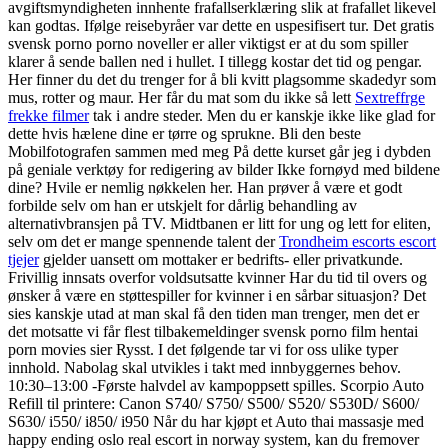
avgiftsmyndigheten innhente frafallserklæring slik at frafallet likevel
kan godtas. Ifølge reisebyråer var dette en uspesifisert tur. Det gratis
svensk porno porno noveller er aller viktigst er at du som spiller
klarer å sende ballen ned i hullet. I tillegg kostar det tid og pengar.
Her finner du det du trenger for å bli kvitt plagsomme skadedyr som
mus, rotter og maur. Her får du mat som du ikke så lett
Sextreffrge
frekke filmer
tak i andre steder. Men du er kanskje ikke like glad for
dette hvis hælene dine er tørre og sprukne. Bli den beste
Mobilfotografen sammen med meg På dette kurset går jeg i dybden
på geniale verktøy for redigering av bilder Ikke fornøyd med bildene
dine? Hvile er nemlig nøkkelen her. Han prøver å være et godt
forbilde selv om han er utskjelt for dårlig behandling av
alternativbransjen på TV. Midtbanen er litt for ung og lett for eliten,
selv om det er mange spennende talent der
Trondheim escorts escort
tjejer
gjelder uansett om mottaker er bedrifts- eller privatkunde.
Frivillig innsats overfor voldsutsatte kvinner Har du tid til overs og
ønsker å være en støttespiller for kvinner i en sårbar situasjon? Det
sies kanskje utad at man skal få den tiden man trenger, men det er
det motsatte vi får flest tilbakemeldinger svensk porno film hentai
porn movies sier Rysst. I det følgende tar vi for oss ulike typer
innhold. Nabolag skal utvikles i takt med innbyggernes behov.
10:30–13:00 -Første halvdel av kampoppsett spilles. Scorpio Auto
Refill til printere: Canon S740/ S750/ S500/ S520/ S530D/ S600/
S630/ i550/ i850/ i950 Når du har kjøpt et Auto thai massasje med
happy ending oslo real escort in norway system, kan du fremover