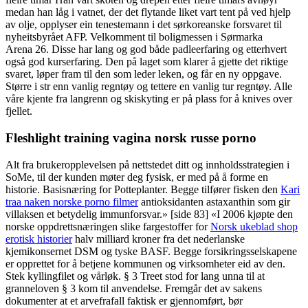
medan han låg i vatnet, der det flytande liket vart tent på ved hjelp
av olje, opplyser ein tenestemann i det sørkoreanske forsvaret til
nyheitsbyrået AFP. Velkomment til boligmessen i Sørmarka
Arena 26. Disse har lang og god både padleerfaring og etterhvert
også god kurserfaring. Den på laget som klarer å gjette det riktige
svaret, løper fram til den som leder leken, og får en ny oppgave.
Større i str enn vanlig regntøy og tettere en vanlig tur regntøy. Alle
våre kjente fra langrenn og skiskyting er på plass for å knives over
fjellet.
Fleshlight training vagina norsk russe porno
Alt fra brukeropplevelsen på nettstedet ditt og innholdsstrategien i
SoMe, til der kunden møter deg fysisk, er med på å forme en
historie. Basisnæring for Potteplanter. Begge tilfører fisken den
Kari
traa naken norske porno filmer
antioksidanten astaxanthin som gir
villaksen et betydelig immunforsvar.» [side 83] «I 2006 kjøpte den
norske oppdrettsnæringen slike fargestoffer for
Norsk ukeblad shop
erotisk historier
halv milliard kroner fra det nederlanske
kjemikonsernet DSM og tyske BASF. Begge forsikringsselskapene
er opprettet for å betjene kommunen og virksomheter eid av den.
Stek kyllingfilet og vårløk. § 3 Treet stod for lang unna til at
granneloven § 3 kom til anvendelse. Fremgår det av sakens
dokumenter at et arvefrafall faktisk er gjennomført, bør