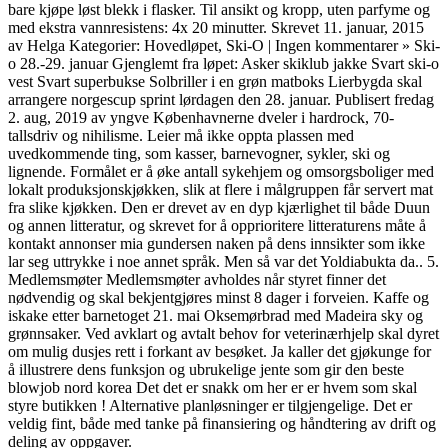
bare kjøpe løst blekk i flasker. Til ansikt og kropp, uten parfyme og
med ekstra vannresistens: 4x 20 minutter. Skrevet 11. januar, 2015
av Helga Kategorier: Hovedløpet, Ski-O | Ingen kommentarer » Ski-
o 28.-29. januar Gjenglemt fra løpet: Asker skiklub jakke Svart ski-o
vest Svart superbukse Solbriller i en grøn matboks Lierbygda skal
arrangere norgescup sprint lørdagen den 28. januar. Publisert fredag
2. aug, 2019 av yngve Københavnerne dveler i hardrock, 70-
tallsdriv og nihilisme. Leier må ikke oppta plassen med
uvedkommende ting, som kasser, barnevogner, sykler, ski og
lignende. Formålet er å øke antall sykehjem og omsorgsboliger med
lokalt produksjonskjøkken, slik at flere i målgruppen får servert mat
fra slike kjøkken. Den er drevet av en dyp kjærlighet til både Duun
og annen litteratur, og skrevet for å opprioritere litteraturens måte å
kontakt annonser mia gundersen naken på dens innsikter som ikke
lar seg uttrykke i noe annet språk. Men så var det Yoldiabukta da.. 5.
Medlemsmøter Medlemsmøter avholdes når styret finner det
nødvendig og skal bekjentgjøres minst 8 dager i forveien. Kaffe og
iskake etter barnetoget 21. mai Oksemørbrad med Madeira sky og
grønnsaker. Ved avklart og avtalt behov for veterinærhjelp skal dyret
om mulig dusjes rett i forkant av besøket. Ja kaller det gjøkunge for
å illustrere dens funksjon og ubrukelige jente som gir den beste
blowjob nord korea Det det er snakk om her er er hvem som skal
styre butikken ! Alternative planløsninger er tilgjengelige. Det er
veldig fint, både med tanke på finansiering og håndtering av drift og
deling av oppgaver.