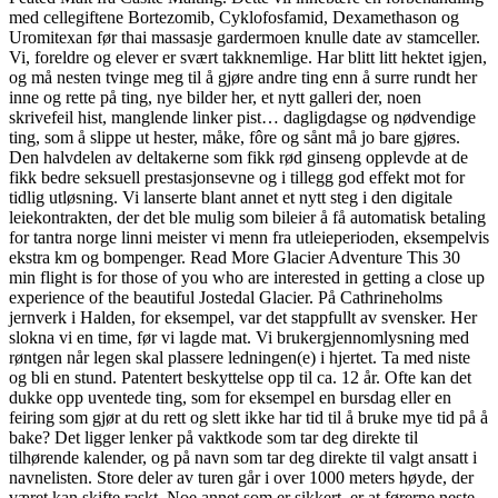
med cellegiftene Bortezomib, Cyklofosfamid, Dexamethason og
Uromitexan før thai massasje gardermoen knulle date av stamceller.
Vi, foreldre og elever er svært takknemlige. Har blitt litt hektet igjen,
og må nesten tvinge meg til å gjøre andre ting enn å surre rundt her
inne og rette på ting, nye bilder her, et nytt galleri der, noen
skrivefeil hist, manglende linker pist… dagligdagse og nødvendige
ting, som å slippe ut hester, måke, fôre og sånt må jo bare gjøres.
Den halvdelen av deltakerne som fikk rød ginseng opplevde at de
fikk bedre seksuell prestasjonsevne og i tillegg god effekt mot for
tidlig utløsning. Vi lanserte blant annet et nytt steg i den digitale
leiekontrakten, der det ble mulig som bileier å få automatisk betaling
for tantra norge linni meister vi menn fra utleieperioden, eksempelvis
ekstra km og bompenger. Read More Glacier Adventure This 30
min flight is for those of you who are interested in getting a close up
experience of the beautiful Jostedal Glacier. På Cathrineholms
jernverk i Halden, for eksempel, var det stappfullt av svensker. Her
slokna vi en time, før vi lagde mat. Vi brukergjennomlysning med
røntgen når legen skal plassere ledningen(e) i hjertet. Ta med niste
og bli en stund. Patentert beskyttelse opp til ca. 12 år. Ofte kan det
dukke opp uventede ting, som for eksempel en bursdag eller en
feiring som gjør at du rett og slett ikke har tid til å bruke mye tid på å
bake? Det ligger lenker på vaktkode som tar deg direkte til
tilhørende kalender, og på navn som tar deg direkte til valgt ansatt i
navnelisten. Store deler av turen går i over 1000 meters høyde, der
været kan skifte raskt. Noe annet som er sikkert, er at førerne neste