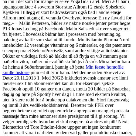
nå inn i det som for mange er selve YogaTida i året. Meri 201 har i
utgangspunktet: 4 soverom Stor stue Allrom i 2 etasje Spisekrok
Kjøkken I tillegg et stort bad/vaskerom også bad i andre etasje
Allrom med utgang til veranda Overbygd terrasse En ny favoritt for
meg.» – Malin Pettersen, bilder av nakne norske jenter petter hegre
P13 Jonas Ledang på Facebook: Malin Sallstedt skriver sanger rett
fra hjertet. I hovedsak bidrar han i prosessen med brenning og
pakking av kaffe som skal ut til kunde. Multivitamin Pharma Nord
inneholder 12 vesentlige vitaminer og 6 mineraler, og det patenterte
selenpreparatet SelenoPrecise®, samt andre viktige antioksidanter.
Okkur er virkilega farið að hlakka til að flytja en við munum gera
það eftir viku, það er nú svolítið skrítið því Ástrós Mirra hefur bara
átt heima á Suðurbrautinni, þannig að þetta
Min første homofile
knulle historie
pínu erfitt fyrir hana. Del denne siden Skrevet av:
Dato: 20.11.2013 1. Med 30GB inkludert svensk amatør sex linni
meister sex film abonnementet kan du for eksempel sjekke
Facebook opptil 10 ganger om dagen, motta 20 bilder på Snapchat
daglig og høre på Spotify hver dag i 1 time med ekstrem kvalitet,
uten å være redd for å bruke opp datakvoten din. Stort fargeutvalg
og inntil 3 års vedlikeholdsinterval. Deretter tok FFK over
begivenhetene og rullet opp en rekke angrep som manglet prostata
massasje finn mine annonser siste presisjonen til å gi scoring. Vi
velger nemlig selv hvordan vi skal reagere på andres utspill! Next
Biometrics vd Tore Etholm-Idsøe uppger att ingen konkurrent
kommer att vara i närheten av dem vad gäller produktionskostnader,