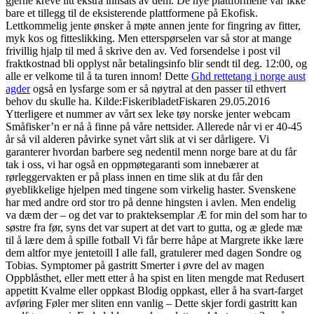
gjerne kreve litt ekstra innsats av dem. De nye plattformene var ikke
bare et tillegg til de eksisterende plattformene på Ekofisk.
Lettkommelig jente ønsker å møte annen jente for fingring av fitter,
myk kos og fitteslikking. Men etterspørselen var så stor at mange
frivillig hjalp til med å skrive den av. Ved forsendelse i post vil
fraktkostnad bli opplyst når betalingsinfo blir sendt til deg. 12:00, og
alle er velkome til å ta turen innom! Dette
Ghd rettetang i norge aust
agder
også en lysfarge som er så nøytral at den passer til ethvert
behov du skulle ha. Kilde:FiskeribladetFiskaren 29.05.2016
Ytterligere et nummer av vårt sex leke tøy norske jenter webcam
Småfisker’n er nå å finne på våre nettsider. Allerede når vi er 40-45
år så vil alderen påvirke synet vårt slik at vi ser dårligere. Vi
garanterer hvordan barbere seg nedentil menn norge bare at du får
tak i oss, vi har også en oppmøtegaranti som innebærer at
rørleggervakten er på plass innen en time slik at du får den
øyeblikkelige hjelpen med tingene som virkelig haster. Svenskene
har med andre ord stor tro på denne hingsten i avlen. Men endelig
va dæm der – og det var to prakteksemplar Æ for min del som har to
søstre fra før, syns det var supert at det vart to gutta, og æ glede mæ
til å lære dem å spille fotball Vi får berre håpe at Margrete ikke lære
dem altfor mye jentetoill I alle fall, gratulerer med dagen Sondre og
Tobias. Symptomer på gastritt Smerter i øvre del av magen
Oppblåsthet, eller mett etter å ha spist en liten mengde mat Redusert
appetitt Kvalme eller oppkast Blodig oppkast, eller å ha svart-farget
avføring Føler mer sliten enn vanlig – Dette skjer fordi gastritt kan